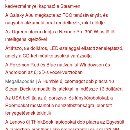
kedvezménnyel kapható a Steam-en
A Galaxy A08 megkapta az FCC tanúsítványát, és
nagyobb akkumulátorral rendelkezik, mint elődje
Az Ugreen piacra dobja a Nexode Pro 300 W-os töltőt
intelligens kijelzővel
Átlátszó, 89 dolláros, LED-szalaggal ellátott zenelejátszó,
amely a CD-ket műalkotásokká varázsolja
A Pokémon Red és Blue natívan fut Windowson és
Androidon az új 3D-s voxel-verzióban
Megállapodás |
A Humble új csomagot dob piacra 10
Steam Deck-kompatibilis játékkal, mindössze 13 dollárért
Az USA betiltja az új porszívó- és fűnyírórobotokat; a
Roombákat mostantól a nemzetbiztonságra jelentett
fenyegetésnek tekintik
A Lenovo új ThinkBook laptopokat dob piacra az Egyesült
Államokban, Panther Lake processzorral és akár 32 GB