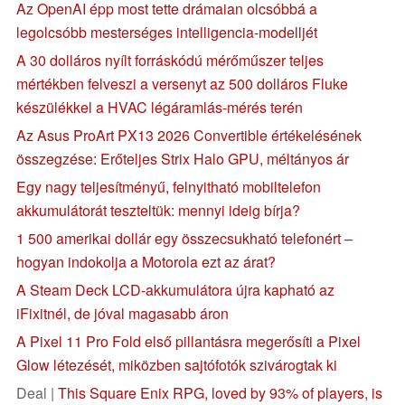
Az OpenAI épp most tette drámaian olcsóbbá a
legolcsóbb mesterséges intelligencia-modelljét
A 30 dolláros nyílt forráskódú mérőműszer teljes
mértékben felveszi a versenyt az 500 dolláros Fluke
készülékkel a HVAC légáramlás-mérés terén
Az Asus ProArt PX13 2026 Convertible értékelésének
összegzése: Erőteljes Strix Halo GPU, méltányos ár
Egy nagy teljesítményű, felnyitható mobiltelefon
akkumulátorát teszteltük: mennyi ideig bírja?
1 500 amerikai dollár egy összecsukható telefonért –
hogyan indokolja a Motorola ezt az árat?
A Steam Deck LCD-akkumulátora újra kapható az
iFixitnél, de jóval magasabb áron
A Pixel 11 Pro Fold első pillantásra megerősíti a Pixel
Glow létezését, miközben sajtófotók szivárogtak ki
Deal |
This Square Enix RPG, loved by 93% of players, is