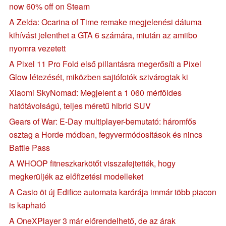
now 60% off on Steam
A Zelda: Ocarina of Time remake megjelenési dátuma
kihívást jelenthet a GTA 6 számára, miután az amiibo
nyomra vezetett
A Pixel 11 Pro Fold első pillantásra megerősíti a Pixel
Glow létezését, miközben sajtófotók szivárogtak ki
Xiaomi SkyNomad: Megjelent a 1 060 mérföldes
hatótávolságú, teljes méretű hibrid SUV
Gears of War: E-Day multiplayer-bemutató: háromfős
osztag a Horde módban, fegyvermódosítások és nincs
Battle Pass
A WHOOP fitneszkarkötőt visszafejtették, hogy
megkerüljék az előfizetési modelleket
A Casio öt új Edifice automata karórája immár több piacon
is kapható
A OneXPlayer 3 már előrendelhető, de az árak