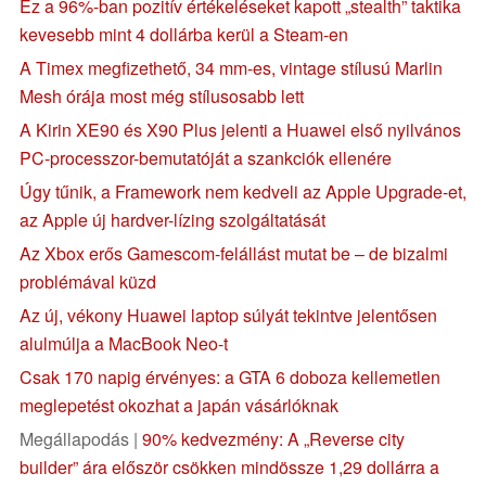
Ez a 96%-ban pozitív értékeléseket kapott „stealth” taktika
kevesebb mint 4 dollárba kerül a Steam-en
A Timex megfizethető, 34 mm-es, vintage stílusú Marlin
Mesh órája most még stílusosabb lett
A Kirin XE90 és X90 Plus jelenti a Huawei első nyilvános
PC-processzor-bemutatóját a szankciók ellenére
Úgy tűnik, a Framework nem kedveli az Apple Upgrade-et,
az Apple új hardver-lízing szolgáltatását
Az Xbox erős Gamescom-felállást mutat be – de bizalmi
problémával küzd
Az új, vékony Huawei laptop súlyát tekintve jelentősen
alulmúlja a MacBook Neo-t
Csak 170 napig érvényes: a GTA 6 doboza kellemetlen
meglepetést okozhat a japán vásárlóknak
Megállapodás |
90% kedvezmény: A „Reverse city
builder” ára először csökken mindössze 1,29 dollárra a