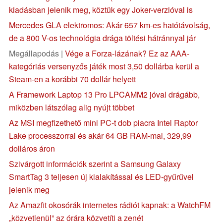
kiadásban jelenik meg, köztük egy Joker-verzióval is
Mercedes GLA elektromos: Akár 657 km-es hatótávolság,
de a 800 V-os technológia drága töltési hátránnyal jár
Megállapodás |
Vége a Forza-lázának? Ez az AAA-
kategóriás versenyzős játék most 3,50 dollárba kerül a
Steam-en a korábbi 70 dollár helyett
A Framework Laptop 13 Pro LPCAMM2 jóval drágább,
miközben látszólag alig nyújt többet
Az MSI megfizethető mini PC-t dob piacra Intel Raptor
Lake processzorral és akár 64 GB RAM-mal, 329,99
dolláros áron
Szivárgott információk szerint a Samsung Galaxy
SmartTag 3 teljesen új kialakítással és LED-gyűrűvel
jelenik meg
Az Amazfit okosórák internetes rádiót kapnak: a WatchFM
„közvetlenül” az órára közvetíti a zenét