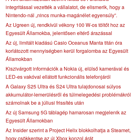
integritással vezették a vállalatot, de elismerik, hogy a
Nintendo-nál „nincs munka-magánélet egyensúly”.
Az Ugreen új, rendkívül vékony 100 W-os töltőt hoz az
Egyesült Államokba, jelentősen eltérő árazással
Az új, limitált kiadású Casio Oceanus Manta titán óra
korlátozott mennyiségben kerül forgalomba az Egyesült
Államokban
Kiszivárgott információk a Nokia új, elülső kamerával és
LED-es vakóval ellátott funkcionális telefonjáról
A Galaxy S25 Ultra és S24 Ultra tulajdonosai súlyos
akkumulátor-lemerülésről és túlmelegedési problémákról
számolnak be a júliusi frissítés után
Az új Samsung 5G táblagép hamarosan megjelenik az
Egyesült Államokban
Az Insider szerint a Project Helix blokkolhatja a Steamet,
hogy csökkentse az új Xbox konzol árát