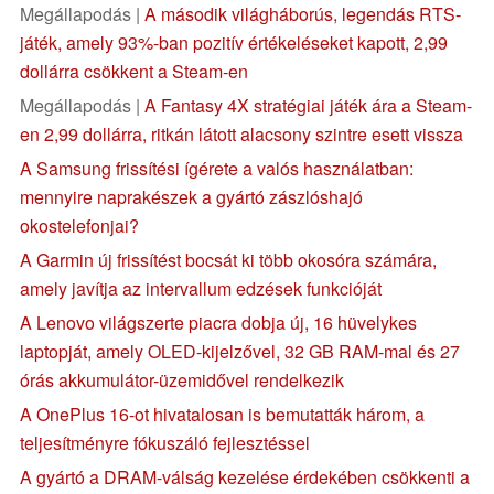
Megállapodás |
A második világháborús, legendás RTS-
játék, amely 93%-ban pozitív értékeléseket kapott, 2,99
dollárra csökkent a Steam-en
Megállapodás |
A Fantasy 4X stratégiai játék ára a Steam-
en 2,99 dollárra, ritkán látott alacsony szintre esett vissza
A Samsung frissítési ígérete a valós használatban:
mennyire naprakészek a gyártó zászlóshajó
okostelefonjai?
A Garmin új frissítést bocsát ki több okosóra számára,
amely javítja az intervallum edzések funkcióját
A Lenovo világszerte piacra dobja új, 16 hüvelykes
laptopját, amely OLED-kijelzővel, 32 GB RAM-mal és 27
órás akkumulátor-üzemidővel rendelkezik
A OnePlus 16-ot hivatalosan is bemutatták három, a
teljesítményre fókuszáló fejlesztéssel
A gyártó a DRAM-válság kezelése érdekében csökkenti a