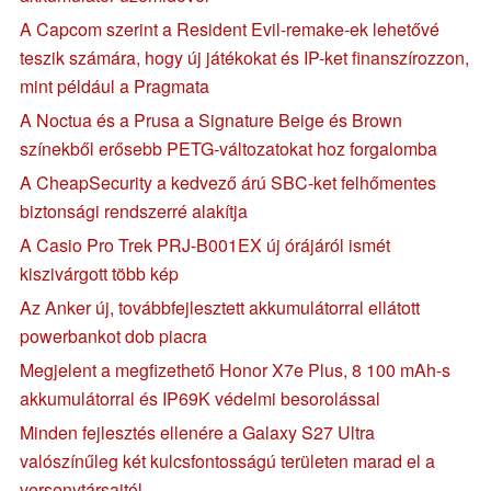
A Capcom szerint a Resident Evil-remake-ek lehetővé
teszik számára, hogy új játékokat és IP-ket finanszírozzon,
mint például a Pragmata
A Noctua és a Prusa a Signature Beige és Brown
színekből erősebb PETG-változatokat hoz forgalomba
A CheapSecurity a kedvező árú SBC-ket felhőmentes
biztonsági rendszerré alakítja
A Casio Pro Trek PRJ-B001EX új órájáról ismét
kiszivárgott több kép
Az Anker új, továbbfejlesztett akkumulátorral ellátott
powerbankot dob piacra
Megjelent a megfizethető Honor X7e Plus, 8 100 mAh-s
akkumulátorral és IP69K védelmi besorolással
Minden fejlesztés ellenére a Galaxy S27 Ultra
valószínűleg két kulcsfontosságú területen marad el a
versenytársaitól