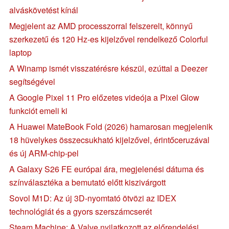
alváskövetést kínál
Megjelent az AMD processzorral felszerelt, könnyű
szerkezetű és 120 Hz-es kijelzővel rendelkező Colorful
laptop
A Winamp ismét visszatérésre készül, ezúttal a Deezer
segítségével
A Google Pixel 11 Pro előzetes videója a Pixel Glow
funkciót emeli ki
A Huawei MateBook Fold (2026) hamarosan megjelenik
18 hüvelykes összecsukható kijelzővel, érintőceruzával
és új ARM-chip-pel
A Galaxy S26 FE európai ára, megjelenési dátuma és
színválasztéka a bemutató előtt kiszivárgott
Sovol M1D: Az új 3D-nyomtató ötvözi az IDEX
technológiát és a gyors szerszámcserét
Steam Machine: A Valve nyilatkozott az előrendelési