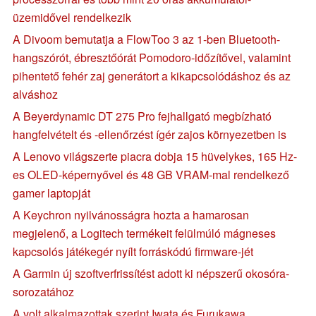
üzemidővel rendelkezik
A Divoom bemutatja a FlowToo 3 az 1-ben Bluetooth-
hangszórót, ébresztőórát Pomodoro-időzítővel, valamint
pihentető fehér zaj generátort a kikapcsolódáshoz és az
alváshoz
A Beyerdynamic DT 275 Pro fejhallgató megbízható
hangfelvételt és -ellenőrzést ígér zajos környezetben is
A Lenovo világszerte piacra dobja 15 hüvelykes, 165 Hz-
es OLED-képernyővel és 48 GB VRAM-mal rendelkező
gamer laptopját
A Keychron nyilvánosságra hozta a hamarosan
megjelenő, a Logitech termékeit felülmúló mágneses
kapcsolós játékegér nyílt forráskódú firmware-jét
A Garmin új szoftverfrissítést adott ki népszerű okosóra-
sorozatához
A volt alkalmazottak szerint Iwata és Furukawa