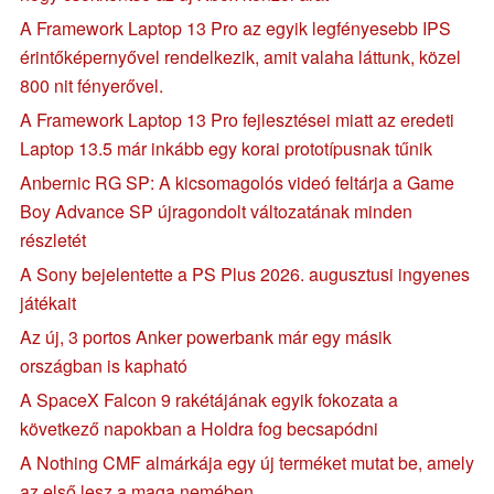
A Framework Laptop 13 Pro az egyik legfényesebb IPS
érintőképernyővel rendelkezik, amit valaha láttunk, közel
800 nit fényerővel.
A Framework Laptop 13 Pro fejlesztései miatt az eredeti
Laptop 13.5 már inkább egy korai prototípusnak tűnik
Anbernic RG SP: A kicsomagolós videó feltárja a Game
Boy Advance SP újragondolt változatának minden
részletét
A Sony bejelentette a PS Plus 2026. augusztusi ingyenes
játékait
Az új, 3 portos Anker powerbank már egy másik
országban is kapható
A SpaceX Falcon 9 rakétájának egyik fokozata a
következő napokban a Holdra fog becsapódni
A Nothing CMF almárkája egy új terméket mutat be, amely
az első lesz a maga nemében