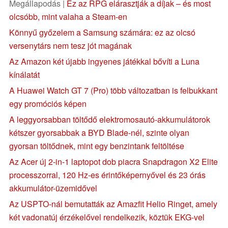
Megállapodás |
Ez az RPG elárasztják a díjak – és most
olcsóbb, mint valaha a Steam-en
Könnyű győzelem a Samsung számára: ez az olcsó
versenytárs nem tesz jót magának
Az Amazon két újabb ingyenes játékkal bővíti a Luna
kínálatát
A Huawei Watch GT 7 (Pro) több változatban is felbukkant
egy promóciós képen
A leggyorsabban töltődő elektromosautó-akkumulátorok
kétszer gyorsabbak a BYD Blade-nél, szinte olyan
gyorsan töltődnek, mint egy benzintank feltöltése
Az Acer új 2-in-1 laptopot dob piacra Snapdragon X2 Elite
processzorral, 120 Hz-es érintőképernyővel és 23 órás
akkumulátor-üzemidővel
Az USPTO-nál bemutatták az Amazfit Helio Ringet, amely
két vadonatúj érzékelővel rendelkezik, köztük EKG-vel