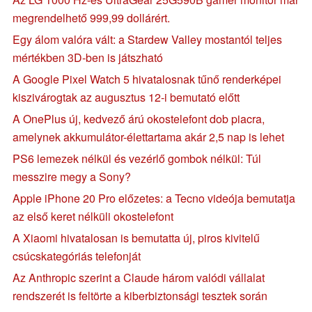
megrendelhető 999,99 dollárért.
Egy álom valóra vált: a Stardew Valley mostantól teljes
mértékben 3D-ben is játszható
A Google Pixel Watch 5 hivatalosnak tűnő renderképei
kiszivárogtak az augusztus 12-i bemutató előtt
A OnePlus új, kedvező árú okostelefont dob piacra,
amelynek akkumulátor-élettartama akár 2,5 nap is lehet
PS6 lemezek nélkül és vezérlő gombok nélkül: Túl
messzire megy a Sony?
Apple iPhone 20 Pro előzetes: a Tecno videója bemutatja
az első keret nélküli okostelefont
A Xiaomi hivatalosan is bemutatta új, piros kivitelű
csúcskategóriás telefonját
Az Anthropic szerint a Claude három valódi vállalat
rendszerét is feltörte a kiberbiztonsági tesztek során