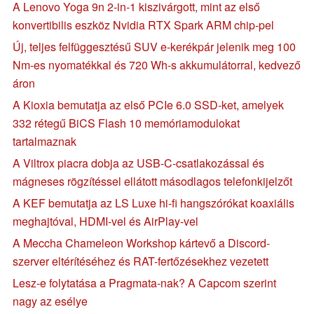
A Lenovo Yoga 9n 2-in-1 kiszivárgott, mint az első
konvertibilis eszköz Nvidia RTX Spark ARM chip-pel
Új, teljes felfüggesztésű SUV e-kerékpár jelenik meg 100
Nm-es nyomatékkal és 720 Wh-s akkumulátorral, kedvező
áron
A Kioxia bemutatja az első PCIe 6.0 SSD-ket, amelyek
332 rétegű BiCS Flash 10 memóriamodulokat
tartalmaznak
A Viltrox piacra dobja az USB-C-csatlakozással és
mágneses rögzítéssel ellátott másodlagos telefonkijelzőt
A KEF bemutatja az LS Luxe hi-fi hangszórókat koaxiális
meghajtóval, HDMI-vel és AirPlay-vel
A Meccha Chameleon Workshop kártevő a Discord-
szerver eltérítéséhez és RAT-fertőzésekhez vezetett
Lesz-e folytatása a Pragmata-nak? A Capcom szerint
nagy az esélye