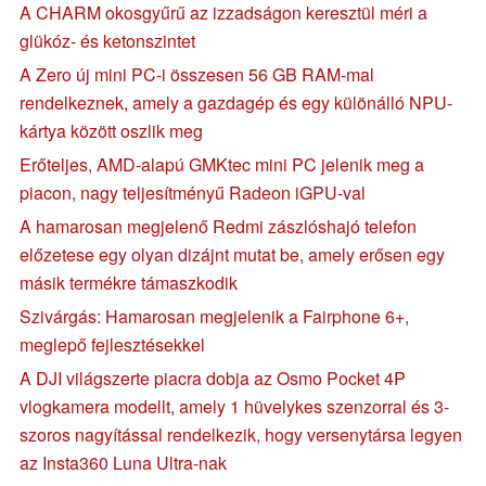
A CHARM okosgyűrű az izzadságon keresztül méri a
glükóz- és ketonszintet
A Zero új mini PC-i összesen 56 GB RAM-mal
rendelkeznek, amely a gazdagép és egy különálló NPU-
kártya között oszlik meg
Erőteljes, AMD-alapú GMKtec mini PC jelenik meg a
piacon, nagy teljesítményű Radeon iGPU-val
A hamarosan megjelenő Redmi zászlóshajó telefon
előzetese egy olyan dizájnt mutat be, amely erősen egy
másik termékre támaszkodik
Szivárgás: Hamarosan megjelenik a Fairphone 6+,
meglepő fejlesztésekkel
A DJI világszerte piacra dobja az Osmo Pocket 4P
vlogkamera modellt, amely 1 hüvelykes szenzorral és 3-
szoros nagyítással rendelkezik, hogy versenytársa legyen
az Insta360 Luna Ultra-nak