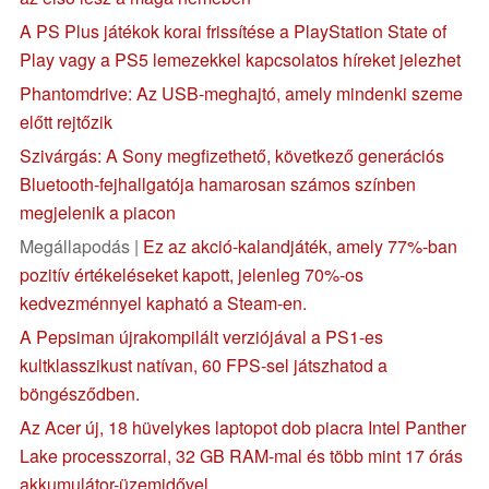
A PS Plus játékok korai frissítése a PlayStation State of
Play vagy a PS5 lemezekkel kapcsolatos híreket jelezhet
Phantomdrive: Az USB-meghajtó, amely mindenki szeme
előtt rejtőzik
Szivárgás: A Sony megfizethető, következő generációs
Bluetooth-fejhallgatója hamarosan számos színben
megjelenik a piacon
Megállapodás |
Ez az akció-kalandjáték, amely 77%-ban
pozitív értékeléseket kapott, jelenleg 70%-os
kedvezménnyel kapható a Steam-en.
A Pepsiman újrakompilált verziójával a PS1-es
kultklasszikust natívan, 60 FPS-sel játszhatod a
böngésződben.
Az Acer új, 18 hüvelykes laptopot dob piacra Intel Panther
Lake processzorral, 32 GB RAM-mal és több mint 17 órás
akkumulátor-üzemidővel