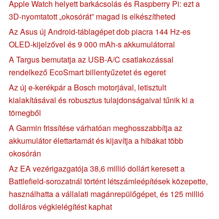
Apple Watch helyett barkácsolás és Raspberry Pi: ezt a
3D-nyomtatott „okosórát” magad is elkészítheted
Az Asus új Android-táblagépet dob piacra 144 Hz-es
OLED-kijelzővel és 9 000 mAh-s akkumulátorral
A Targus bemutatja az USB-A/C csatlakozással
rendelkező EcoSmart billentyűzetet és egeret
Az új e-kerékpár a Bosch motorjával, letisztult
kialakításával és robusztus tulajdonságaival tűnik ki a
tömegből
A Garmin frissítése várhatóan meghosszabbítja az
akkumulátor élettartamát és kijavítja a hibákat több
okosórán
Az EA vezérigazgatója 38,6 millió dollárt keresett a
Battlefield-sorozatnál történt létszámleépítések közepette,
használhatta a vállalati magánrepülőgépet, és 125 millió
dolláros végkielégítést kaphat