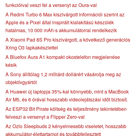
funkcióival veszi fel a versenyt az Oura-val
A Redmi Turbo 6 Max kiszivárgott információi szerint az
Apple és a Pixel által inspirált kialakítású készülék
hatalmas, 10 000 mAh-s akkumulátorral rendelkezik
A Xiaomi Pad 8S Pro kiszivárgott, a következő generációs
Xring O3 lapkakészlettel
A Bluefox Aura A1 kompakt okostelefon megjelenése
késik
A Sony állítólag 1,2 milliárd dollárért vásárolja meg az
objektívgyártót
A Huawei új laptopja 35%-kal könnyebb, mint a MacBook
Air M5, és 6 órával hosszabb videolejátszási időt biztosít.
Az ESP32 Bit Pirate költség és teljesítmény tekintetében
felveszi a versenyt a Flipper Zero-val
Az Ozlo Sleepbuds 2 kényelmesebb viseletet, hosszabb
akkumulátor-élettartamot és továbbfejlesztett