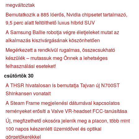
megváltoztak
Bemutatkozik a 885 lóerős, Nvidia chipsetet tartalmazó,
9,5 perc alatt feltölthető luxus hibrid SUV
A Samsung Ballie robotja végre életjeleket mutat az
alkalmazás kiszivárgásának köszönhetően
Megérkezett a rendkívül rugalmas, összecsukható
készülék – mutassuk meg Önnek a lehetséges
felhasználási eseteket!
csütörtök 30
A THSR hivatalosan is bemutatja Tajvan új N700ST
Shinkansen vonatait
A Steam Frame megjelenési dátumával kapcsolatos
reményeket erősíti a Valve VR-headset FCC-tanúsítása
Új, megfizethető okosóra jelenik meg a piacon, több mint
100 napos készenléti üzemidővel és optikai
görgetőkerékkel