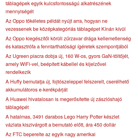
táblagépek egyik kulcsfontosságú alkatrészének
mennyiségét
Az Oppo tökéletes példát nyújt arra, hogyan ne
vezessenek be középkategóriás táblagépet Kínán kívül
Az Oppo kiegészítői körüli zűrzavar drága kellemetlenség
és katasztrófa a fenntarthatósági ígéretek szempontjából
Az Ugreen piacra dobja új, 160 W-os, gyors GaN-töltőjét,
amely WiFi-vel, beépített kábellel és kijelzővel
rendelkezik
A Huffy bemutatja új, fojtószeleppel felszerelt, cserélhető
akkumulátoros e-kerékpárját
A Huawei hivatalosan is megerősítette új zászlóshajó
táblagépét
A hatalmas, 3491 darabos Lego Harry Potter készlet
vázlata kiszivárgott a bemutató előtt, ára 450 dollár
Az FTC beperelte az egyik nagy amerikai