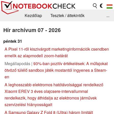
Kezdőlap
Tesztek / áttekintők
...
Hírek
GYIK / Technológia / Benchmarkok
Hír archívum 07 - 2026
Könyvtár
Kapcsolat
péntek 31
A Pixel 11-ről kiszivárgott marketinginformációk csendben
emelik az alapmodell zoom-határát
Megállapodás |
93%-ban pozitív értékelések: A műfajokat
ötvöző túlélő sandbox játék mostantól ingyenes a Steam-
en
A leghosszabb elektromos hatótávolsággal rendelkező
Xiaomi EREV 3 éves olajcsere-intervallummal
rendelkezik, hogy áthidalja az elektromos járművek
szervizelési hiányosságait
A Samsung Galaxy Z Fold 8 (Ultra) három limitált