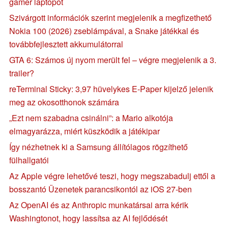
gamer laptopot
Szivárgott információk szerint megjelenik a megfizethető
Nokia 100 (2026) zseblámpával, a Snake játékkal és
továbbfejlesztett akkumulátorral
GTA 6: Számos új nyom merült fel – végre megjelenik a 3.
trailer?
reTerminal Sticky: 3,97 hüvelykes E-Paper kijelző jelenik
meg az okosotthonok számára
„Ezt nem szabadna csinálni”: a Mario alkotója
elmagyarázza, miért küszködik a játékipar
Így nézhetnek ki a Samsung állítólagos rögzíthető
fülhallgatói
Az Apple végre lehetővé teszi, hogy megszabadulj ettől a
bosszantó Üzenetek parancsikontól az iOS 27-ben
Az OpenAI és az Anthropic munkatársai arra kérik
Washingtonot, hogy lassítsa az AI fejlődését