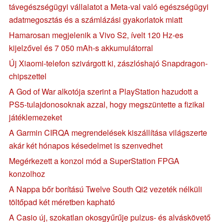
távegészségügyi vállalatot a Meta-val való egészségügyi
adatmegosztás és a számlázási gyakorlatok miatt
Hamarosan megjelenik a Vivo S2, ívelt 120 Hz-es
kijelzővel és 7 050 mAh-s akkumulátorral
Új Xiaomi-telefon szivárgott ki, zászlóshajó Snapdragon-
chipszettel
A God of War alkotója szerint a PlayStation hazudott a
PS5-tulajdonosoknak azzal, hogy megszüntette a fizikai
játéklemezeket
A Garmin CIRQA megrendelések kiszállítása világszerte
akár két hónapos késedelmet is szenvedhet
Megérkezett a konzol mód a SuperStation FPGA
konzolhoz
A Nappa bőr borítású Twelve South Qi2 vezeték nélküli
töltőpad két méretben kapható
A Casio új, szokatlan okosgyűrűje pulzus- és alváskövető