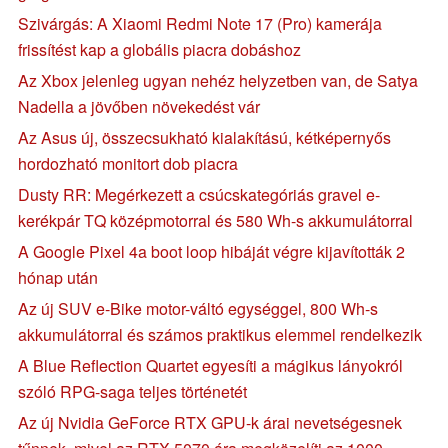
Szivárgás: A Xiaomi Redmi Note 17 (Pro) kamerája
frissítést kap a globális piacra dobáshoz
Az Xbox jelenleg ugyan nehéz helyzetben van, de Satya
Nadella a jövőben növekedést vár
Az Asus új, összecsukható kialakítású, kétképernyős
hordozható monitort dob piacra
Dusty RR: Megérkezett a csúcskategóriás gravel e-
kerékpár TQ középmotorral és 580 Wh-s akkumulátorral
A Google Pixel 4a boot loop hibáját végre kijavították 2
hónap után
Az új SUV e-Bike motor-váltó egységgel, 800 Wh-s
akkumulátorral és számos praktikus elemmel rendelkezik
A Blue Reflection Quartet egyesíti a mágikus lányokról
szóló RPG-saga teljes történetét
Az új Nvidia GeForce RTX GPU-k árai nevetségesnek