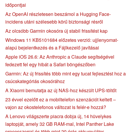
időpontjai
Az OpenAI részletesen beszámol a Hugging Face-
incidens utáni szélesebb körű biztonsági résről
Az olcsóbb Garmin okosóra új stabil frissítést kap
Windows 11 KB5101684 előzetes verzió: ujjlenyomat-
alapú bejelentkezés és a Fájlkezelő javításai
Apple iOS 26.6: Az Anthropic a Claude segítségével
fedezett fel egy hibát a Safari böngészőben
Garmin: Az új frissítés több mint egy tucat fejlesztést hoz a
csúcskategóriás okosórához
A Xiaomi bemutatja az új NAS-hoz készült UPS-töltőt
23 évvel ezelőtt ez a mobiltelefon szenzációt keltett –
vajon az okostelefonos változat is felér-e hozzá?
A Lenovo világszerte piacra dobja új, 14 hüvelykes
laptopját, amely 32 GB RAM-mal, Intel Panther Lake
processzorral és több mint 20 órás akkumulátor-