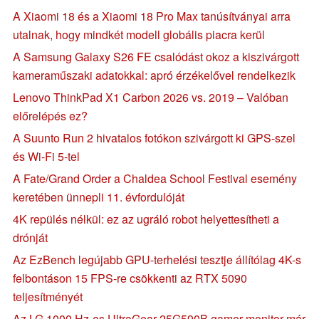
A Xiaomi 18 és a Xiaomi 18 Pro Max tanúsítványai arra
utalnak, hogy mindkét modell globális piacra kerül
A Samsung Galaxy S26 FE csalódást okoz a kiszivárgott
kameraműszaki adatokkal: apró érzékelővel rendelkezik
Lenovo ThinkPad X1 Carbon 2026 vs. 2019 – Valóban
előrelépés ez?
A Suunto Run 2 hivatalos fotókon szivárgott ki GPS-szel
és Wi-Fi 5-tel
A Fate/Grand Order a Chaldea School Festival esemény
keretében ünnepli 11. évfordulóját
4K repülés nélkül: ez az ugráló robot helyettesítheti a
drónját
Az EzBench legújabb GPU-terhelési tesztje állítólag 4K-s
felbontáson 15 FPS-re csökkenti az RTX 5090
teljesítményét
Az LG 1000 Hz-es UltraGear 25G590B gamer monitor már