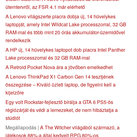
ütemtervről, az FSR 4.1 már elérhető
A Lenovo világszerte piacra dobja új, 14 hüvelykes
laptopját, amely Intel Wildcat Lake processzorral, 32 GB
RAM-mal és több mint 20 órás akkumulátor-üzemidővel
rendelkezik
A HP új, 14 hüvelykes laptopot dob piacra Intel Panther
Lake processzorral és 32 GB RAM-mal
A Retroid Pocket Nova ára a jövőben emelkedhet
A Lenovo ThinkPad X1 Carbon Gen 14 tesztjének
összegzése – Kiváló üzleti laptop, de figyelni kell a
kijelzőre
Egy volt Rockstar-fejlesztő bírálja a GTA 6 PS5-ös
régiózárját és védi a lemezeket, de nem hibáztatja a
stúdiót
Megállapodás |
A The Witcher világából származó, a
játékosok 88%-a által kedvelt RPG 80%-os