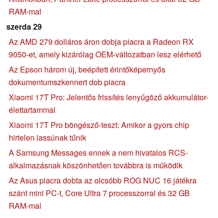
RAM-mal
szerda 29
Az AMD 279 dolláros áron dobja piacra a Radeon RX
9050-et, amely kizárólag OEM-változatban lesz elérhető
Az Epson három új, beépített érintőképernyős
dokumentumszkennert dob piacra
Xiaomi 17T Pro: Jelentős frissítés lenyűgöző akkumulátor-
élettartammal
Xiaomi 17T Pro böngésző-teszt: Amikor a gyors chip
hirtelen lassúnak tűnik
A Samsung Messages ennek a nem hivatalos RCS-
alkalmazásnak köszönhetően továbbra is működik
Az Asus piacra dobta az olcsóbb ROG NUC 16 játékra
szánt mini PC-t, Core Ultra 7 processzorral és 32 GB
RAM-mal