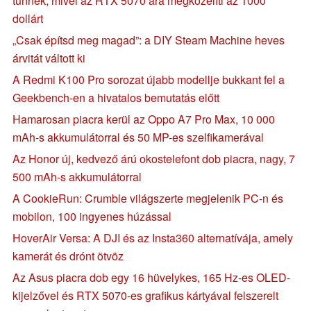
tűnnek, mivel az RTX 5070 ára megközelíti az 1000
dollárt
„Csak építsd meg magad”: a DIY Steam Machine heves
árvitát váltott ki
A Redmi K100 Pro sorozat újabb modellje bukkant fel a
Geekbench-en a hivatalos bemutatás előtt
Hamarosan piacra kerül az Oppo A7 Pro Max, 10 000
mAh-s akkumulátorral és 50 MP-es szelfikamerával
Az Honor új, kedvező árú okostelefont dob piacra, nagy, 7
500 mAh-s akkumulátorral
A CookieRun: Crumble világszerte megjelenik PC-n és
mobilon, 100 ingyenes húzással
HoverAir Versa: A DJI és az Insta360 alternatívája, amely
kamerát és drónt ötvöz
Az Asus piacra dob egy 16 hüvelykes, 165 Hz-es OLED-
kijelzővel és RTX 5070-es grafikus kártyával felszerelt