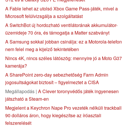
A Fable lehet az utolsó Xbox Game Pass-játék, mivel a
Microsoft felülvizsgálja a szolgáltatást
A SwitchBot új hordozható ventilátorának akkumulátor-
üzemideje 70 óra, és támogatja a Matter szabványt
A Samsung sokkal jobban csinálja: ez a Motorola-telefon
nem felel meg a kijelző tekintetében
Nincs 4K, nincs széles látószög: mennyire jó a Moto G37
kamerája?
A SharePoint zero-day sebezhetőség Farm Admin
jogosultságokat biztosít – figyelmeztet a CISA
Megállapodás |
A Clever toronyvédős játék ingyenesen
játszható a Steam-en
Megjelent a Keychron Nape Pro vezeték nélküli trackball
90 dolláros áron, hogy kiegészítse az íróasztali
felszerelését