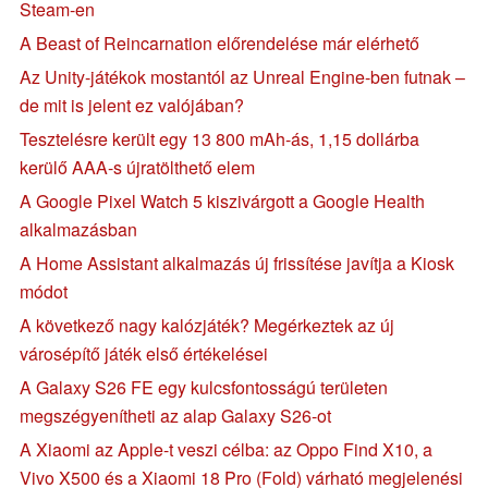
Steam-en
A Beast of Reincarnation előrendelése már elérhető
Az Unity-játékok mostantól az Unreal Engine-ben futnak –
de mit is jelent ez valójában?
Tesztelésre került egy 13 800 mAh-ás, 1,15 dollárba
kerülő AAA-s újratölthető elem
A Google Pixel Watch 5 kiszivárgott a Google Health
alkalmazásban
A Home Assistant alkalmazás új frissítése javítja a Kiosk
módot
A következő nagy kalózjáték? Megérkeztek az új
városépítő játék első értékelései
A Galaxy S26 FE egy kulcsfontosságú területen
megszégyenítheti az alap Galaxy S26-ot
A Xiaomi az Apple-t veszi célba: az Oppo Find X10, a
Vivo X500 és a Xiaomi 18 Pro (Fold) várható megjelenési