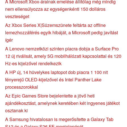
A Microsoft Xbox-árainak emelése állítólag még mindig
nem ellensúlyozza az egységenkénti 150 dolláros
veszteséget
Az Xbox Series X|Süzemszünete feltárta az offline
lemezhozzáférés egyik hibáját, a Microsoft pedig javítást
ígér
A Lenovo nemzetközi szinten piacra dobja a Surface Pro
12 új riválisát, amely 5G mobilhálózati kapcsolattal és 120
Hz-es kijelzővel rendelkezik
A HP új, 14 hüvelykes laptopot dob piacra 1 100 nit
fényerejű OLED-kijelzővel és Intel Panther Lake
processzorokkal
Az Epic Games Store bejelentette a jövő heti
ajándékosztást, amelynek keretében két ingyenes játékot
osztanak ki
A Samsung hivatalosan is megerősítette a Galaxy Tab
S12 és a Galaxy S26 FE megjelenését