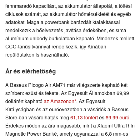
fennmaradó kapacitást, az akkumulátor állapotát, a töltési
ciklusok számát, az akkumulátor hőmérsékletét és egyéb
adatokat. Maga a powerbank barázdált kialakítással
rendelkezik a hőelvezetés javítása érdekében, és sima
alumínium unibody burkolatban kapható. Mindezek mellett
CCC-tanúsítvánnyal rendelkezik, így Kínában
repülőutakon is használható.
Ár és elérhetőség
A Baseus Picogo Air AM71 már világszerte kapható két
színben: ezüst és fekete. Az Egyesült Államokban 69,99
dollárért kapható
az Amazonon
. Az Egyesült
Királyságban és az euróövezetben a vásárlók a Baseus
Store-ban vásárolhatják meg
61,13 fontért
és
69,99 euró
.
Érdekes módon az ára magasabb, mint a Xiaomi UltraThin
Magnetic Power Banké, amely ugyanazzal a 6,8 mm-es