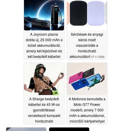
A Joyroom piacra
Sérülések és anyagi
dobta új, 25 000 mAh-s
károk miatt
külső akkumulátorát,
visszahívták a
amely két kijelzővel és
hordozható
két beépített kábellel
akkumulátort
07/11/2026
rendelkezik
07/16/2026
A Sharge beépített
A Motorola bemutatta a
kábellel és 45 W-os
Moto G77 Power
gyorstöltéssel
modellt, amely 7 000
rendelkező kompakt
mAh-s akkumulátorral,
hordozható
microSD-kártyahellyel
akkumulátort dob
és fejhallgató-