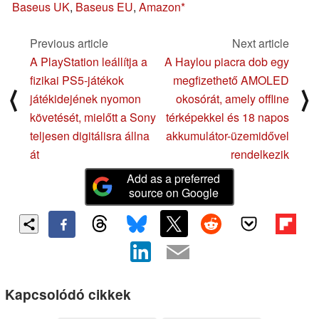
Baseus UK
,
Baseus EU
,
Amazon
Previous article
Next article
A PlayStation leállítja a
A Haylou piacra dob egy
fizikai PS5-játékok
megfizethető AMOLED
⟨
⟩
játékidejének nyomon
okosórát, amely offline
követését, mielőtt a Sony
térképekkel és 18 napos
teljesen digitálisra állna
akkumulátor-üzemidővel
át
rendelkezik
Add as a preferred
source on Google
Kapcsolódó cikkek