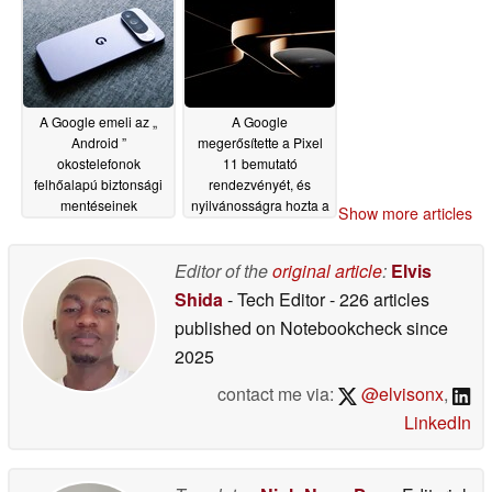
piacra
csatlakozóval
07/09/2026
rendelkezik
07/08/2026
A Google emeli az „
A Google
Android ”
megerősítette a Pixel
okostelefonok
11 bemutató
felhőalapú biztonsági
rendezvényét, és
mentéseinek
nyilvánosságra hozta a
Show more articles
tárhelyigényét
Pixel 11 Pro
07/08/2026
kialakítását
07/08/2026
Editor of the
original article
:
Elvis
Shida
- Tech Editor
- 226 articles
published on Notebookcheck
since
2025
contact me via:
@elvisonx
,
LinkedIn