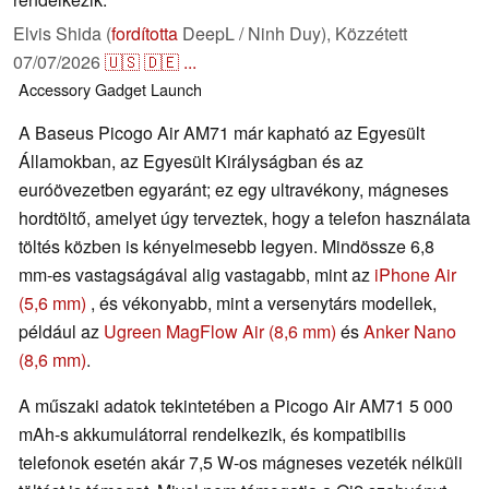
Elvis Shida (
fordította
DeepL / Ninh Duy),
Közzétett
07/07/2026
🇺🇸
🇩🇪
...
Accessory
Gadget
Launch
A Baseus Picogo Air AM71 már kapható az Egyesült
Államokban, az Egyesült Királyságban és az
euróövezetben egyaránt; ez egy ultravékony, mágneses
hordtöltő, amelyet úgy terveztek, hogy a telefon használata
töltés közben is kényelmesebb legyen. Mindössze 6,8
mm-es vastagságával alig vastagabb, mint az
iPhone Air
(5,6 mm)
, és vékonyabb, mint a versenytárs modellek,
például az
Ugreen MagFlow Air (8,6 mm)
és
Anker Nano
(8,6 mm)
.
A műszaki adatok tekintetében a Picogo Air AM71 5 000
mAh-s akkumulátorral rendelkezik, és kompatibilis
telefonok esetén akár 7,5 W-os mágneses vezeték nélküli