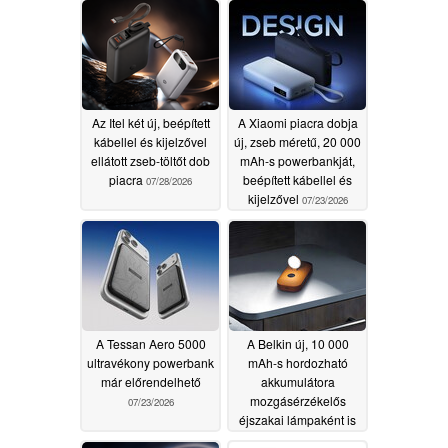
Az Itel két új, beépített
A Xiaomi piacra dobja
kábellel és kijelzővel
új, zseb méretű, 20 000
ellátott zseb-töltőt dob
mAh-s powerbankját,
piacra
beépített kábellel és
07/28/2026
kijelzővel
07/23/2026
A Tessan Aero 5000
A Belkin új, 10 000
ultravékony powerbank
mAh-s hordozható
már előrendelhető
akkumulátora
mozgásérzékelős
07/23/2026
éjszakai lámpaként is
funkcionál
07/16/2026