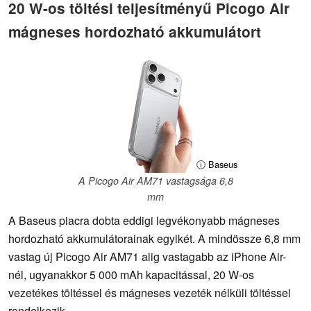
20 W-os töltési teljesítményű Picogo Air
mágneses hordozható akkumulátort
ⓘ Baseus
A Picogo Air AM71 vastagsága 6,8
mm
A Baseus piacra dobta eddigi legvékonyabb mágneses
hordozható akkumulátorainak egyikét. A mindössze 6,8 mm
vastag új Picogo Air AM71 alig vastagabb az iPhone Air-
nél, ugyanakkor 5 000 mAh kapacitással, 20 W-os
vezetékes töltéssel és mágneses vezeték nélküli töltéssel
rendelkezik.