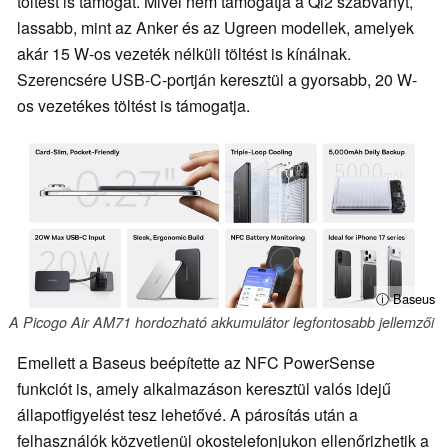
töltést is támogat. Mivel nem támogatja a Qi2 szabványt,
lassabb, mint az Anker és az Ugreen modellek, amelyek
akár 15 W-os vezeték nélküli töltést is kínálnak.
Szerencsére USB-C-portján keresztül a gyorsabb, 20 W-
os vezetékes töltést is támogatja.
ⓘ Baseus
A Picogo Air AM71 hordozható akkumulátor legfontosabb jellemzői
Emellett a Baseus beépítette az NFC PowerSense
funkciót is, amely alkalmazáson keresztül valós idejű
állapotfigyelést tesz lehetővé. A párosítás után a
felhasználók közvetlenül okostelefonjukon ellenőrizhetik a