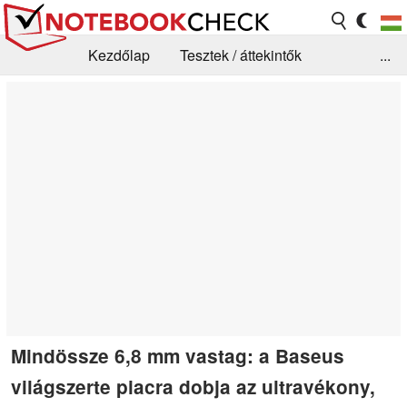
Kezdőlap
Tesztek / áttekintők
...
Hírek
GYIK / Technológia / Benchmarkok
Könyvtár
Kapcsolat
Mindössze 6,8 mm vastag: a Baseus
világszerte piacra dobja az ultravékony,