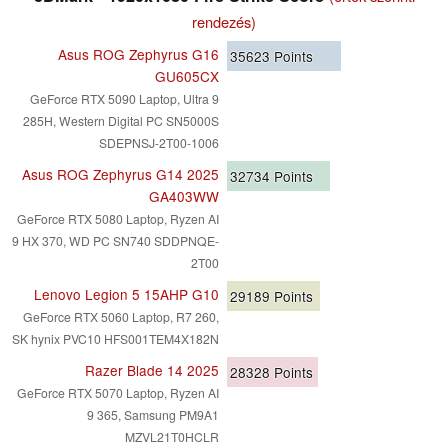
rendezés)
Asus ROG Zephyrus G16
35623
Points
GU605CX
GeForce RTX 5090 Laptop, Ultra 9
285H, Western Digital PC SN5000S
SDEPNSJ-2T00-1006
Asus ROG Zephyrus G14 2025
32734
Points
GA403WW
GeForce RTX 5080 Laptop, Ryzen AI
9 HX 370, WD PC SN740 SDDPNQE-
2T00
Lenovo Legion 5 15AHP G10
29189
Points
GeForce RTX 5060 Laptop, R7 260,
SK hynix PVC10 HFS001TEM4X182N
Razer Blade 14 2025
28328
Points
GeForce RTX 5070 Laptop, Ryzen AI
9 365, Samsung PM9A1
MZVL21T0HCLR