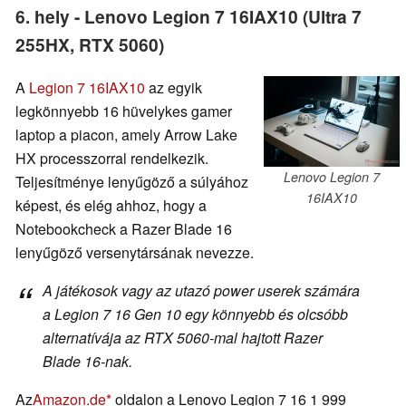
6. hely - Lenovo Legion 7 16IAX10 (Ultra 7
255HX, RTX 5060)
A
Legion 7 16IAX10
az egyik
legkönnyebb 16 hüvelykes gamer
laptop a piacon, amely Arrow Lake
HX processzorral rendelkezik.
Lenovo Legion 7
Teljesítménye lenyűgöző a súlyához
16IAX10
képest, és elég ahhoz, hogy a
Notebookcheck a Razer Blade 16
lenyűgöző versenytársának nevezze.
A játékosok vagy az utazó power userek számára
a Legion 7 16 Gen 10 egy könnyebb és olcsóbb
alternatívája az RTX 5060-mal hajtott Razer
Blade 16-nak.
Az
Amazon.de
oldalon a Lenovo Legion 7 16 1 999