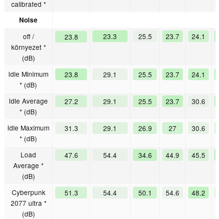
calibrated *
Noise
off /
23.3
25.5
23.7
24.1
23.8
környezet *
(dB)
Idle Minimum
23.8
29.1
25.5
23.7
24.1
* (dB)
Idle Average
27.2
29.1
25.5
23.7
30.6
* (dB)
Idle Maximum
31.3
29.1
26.9
27
30.6
* (dB)
Load
47.6
54.4
34.6
44.9
45.5
Average *
(dB)
Cyberpunk
51.3
54.4
50.1
54.6
48.2
2077 ultra *
(dB)