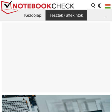
Kezdőlap
Tesztek / áttekintők
...
Hírek
GYIK / Technológia / Benchmarkok
Könyvtár
Kapcsolat