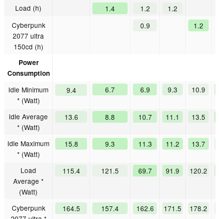
Load (h)
1.4
1.2
1.2
Cyberpunk
0.9
1.2
2077 ultra
150cd (h)
Power
Consumption
Idle Minimum
6.7
6.9
9.3
10.9
9.4
* (Watt)
Idle Average
13.6
8.8
10.7
11.1
13.5
* (Watt)
Idle Maximum
15.8
9.3
11.3
11.2
13.7
* (Watt)
Load
115.4
121.5
69.7
91.9
120.2
Average *
(Watt)
Cyberpunk
164.5
157.4
162.6
171.5
178.2
2077 ultra *