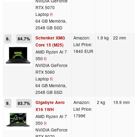
NVIDIA GeForce
RTX 5070
Laptop
⎘
64 GB Memória,
2048 GB SSD
Amazon:
1.9 kg
22 mm
Schenker XMG
8.
84.7%
List Price:
Core 15 (M25)
1840 EUR
AMD Ryzen AI 7
350
⎘
NVIDIA GeForce
RTX 5060
Laptop
⎘
64 GB Memória,
2048 GB SSD
Amazon:
2 kg
19.9 mm
Gigabyte Aero
9.
83.7%
List Price:
X16 1WH
1799€
AMD Ryzen AI 7
350
⎘
NVIDIA GeForce
RTX 5070