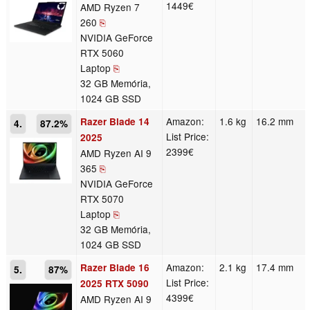
1449€
AMD Ryzen 7
260
⎘
NVIDIA GeForce
RTX 5060
Laptop
⎘
32 GB Memória,
1024 GB SSD
Amazon:
1.6 kg
16.2 mm
Razer Blade 14
4.
87.2%
List Price:
2025
2399€
AMD Ryzen AI 9
365
⎘
NVIDIA GeForce
RTX 5070
Laptop
⎘
32 GB Memória,
1024 GB SSD
Amazon:
2.1 kg
17.4 mm
Razer Blade 16
5.
87%
List Price:
2025 RTX 5090
4399€
AMD Ryzen AI 9