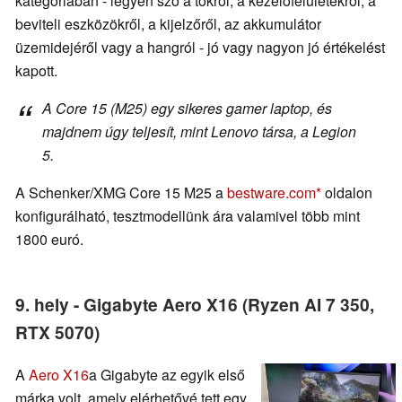
kategóriában - legyen szó a tokról, a kezelőfelületekről, a
beviteli eszközökről, a kijelzőről, az akkumulátor
üzemidejéről vagy a hangról - jó vagy nagyon jó értékelést
kapott.
A Core 15 (M25) egy sikeres gamer laptop, és
majdnem úgy teljesít, mint Lenovo társa, a Legion
5.
A Schenker/XMG Core 15 M25 a
bestware.com
oldalon
konfigurálható, tesztmodellünk ára valamivel több mint
1800 euró.
9. hely - Gigabyte Aero X16 (Ryzen AI 7 350,
RTX 5070)
A
Aero X16
a Gigabyte az egyik első
márka volt, amely elérhetővé tett egy