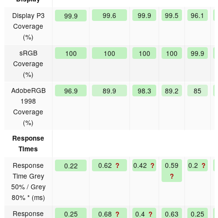
Display P3
99.6
99.9
99.5
96.1
99.9
Coverage
(%)
sRGB
100
100
100
100
99.9
Coverage
(%)
AdobeRGB
96.9
89.9
98.3
89.2
85
1998
Coverage
(%)
Response
Times
Response
0.62
0.42
0.59
0.2
0.22
?
?
?
Time Grey
?
50% / Grey
80% * (ms)
Response
0.25
0.68
0.4
0.63
0.25
?
?