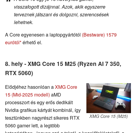
visszafogott dizájnnal. Azok, akik egyszerre
terveznek játszani és dolgozni, szerencsések
lehetnek.
A Core egyenesen a laptopgyártótól
(Bestware) 1579
eurótól
érhető el.
8. hely - XMG Core 15 M25 (Ryzen AI 7 350,
RTX 5060)
Elődjéhez hasonlóan a
XMG Core
15 (Mid-2025 modell)
aMD
processzort és egy erős dedikált
Nvidia grafikus kártyát kombinál, így
XMG Core 15 (M25)
tesztünkben nagyrészt sikeres RTX
5060 gamer lett, a legtöbb