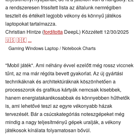
a rendszeresen frissített lista az általunk nemrégiben
tesztelt és értékelt legjobb vékony és könnyű játékos
laptopokat tartalmazza.
Christian Hintze (
fordította
DeepL)
Közzétett
12/30/2025
🇺🇸
🇩🇪
...
Gaming
Windows
Laptop / Notebook
Charts
"Mobil játék". Ami néhány évvel ezelőtt még rossz viccnek
tűnt, az ma már régóta bevett gyakorlat. Az új gyártási
technikáknak és architektúráknak köszönhetően a
processzorok és grafikus kártyák nemcsak kisebbek,
hanem energiatakarékosabbak és könnyebben hűthetők
is, ami lehetővé teszi az egyre vékonyabb házak
tervezését. Bár a csúcskategóriás noteszgépeket még
mindig a nagy teljesítményű gépek uralják, a vékony
játékosok kínálata folyamatosan bővül.