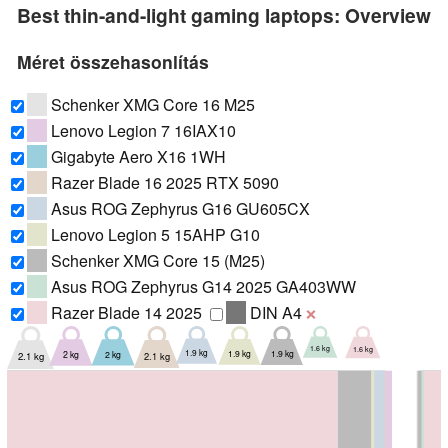
Best thin-and-light gaming laptops: Overview
Méret összehasonlítás
Schenker XMG Core 16 M25
Lenovo Legion 7 16IAX10
Gigabyte Aero X16 1WH
Razer Blade 16 2025 RTX 5090
Asus ROG Zephyrus G16 GU605CX
Lenovo Legion 5 15AHP G10
Schenker XMG Core 15 (M25)
Asus ROG Zephyrus G14 2025 GA403WW
Razer Blade 14 2025
DIN A4
❌
1.6 kg
1.6 kg
1.9 kg
1.9 kg
1.9 kg
2 kg
2 kg
2.1 kg
2.1 kg