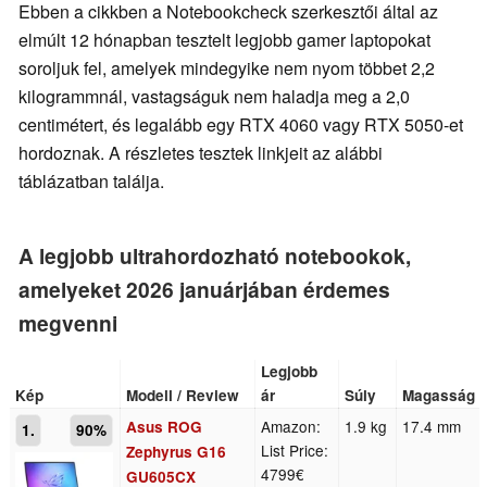
Ebben a cikkben a Notebookcheck szerkesztői által az
elmúlt 12 hónapban tesztelt legjobb gamer laptopokat
soroljuk fel, amelyek mindegyike nem nyom többet 2,2
kilogrammnál, vastagságuk nem haladja meg a 2,0
centimétert, és legalább egy RTX 4060 vagy RTX 5050-et
hordoznak. A részletes tesztek linkjeit az alábbi
táblázatban találja.
A legjobb ultrahordozható notebookok,
amelyeket 2026 januárjában érdemes
megvenni
Legjobb
Kép
Modell / Review
ár
Súly
Magasság
Amazon:
1.9 kg
17.4 mm
Asus ROG
1.
90%
List Price:
Zephyrus G16
4799€
GU605CX