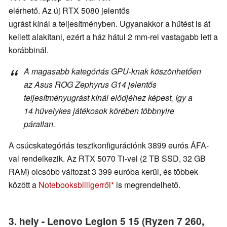
elérhető. Az új RTX 5080 jelentős
ugrást kínál a teljesítményben. Ugyanakkor a hűtést is át
kellett alakítani, ezért a ház hátul 2 mm-rel vastagabb lett a
korábbinál.
A magasabb kategóriás GPU-knak köszönhetően
az Asus ROG Zephyrus G14 jelentős
teljesítményugrást kínál elődjéhez képest, így a
14 hüvelykes játékosok körében többnyire
páratlan.
A csúcskategóriás tesztkonfigurációnk 3899 eurós ÁFA-
val rendelkezik. Az RTX 5070 Ti-vel (2 TB SSD, 32 GB
RAM) olcsóbb változat 3 399 euróba kerül, és többek
között a
Notebooksbilligerről
is megrendelhető.
3. hely - Lenovo Legion 5 15 (Ryzen 7 260,