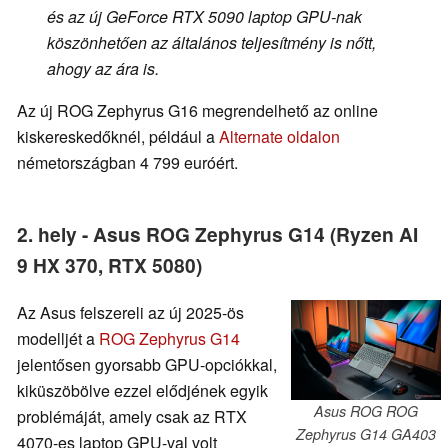
és az új GeForce RTX 5090 laptop GPU-nak
köszönhetően az általános teljesítmény is nőtt,
ahogy az ára is.
Az új ROG Zephyrus G16 megrendelhető az online
kiskereskedőknél, például a
Alternate oldalon
németországban 4 799 euróért.
2. hely - Asus ROG Zephyrus G14 (Ryzen AI
9 HX 370, RTX 5080)
Az Asus felszereli az új 2025-ös
modelljét a
ROG Zephyrus G14
jelentősen gyorsabb GPU-opciókkal,
kiküszöbölve ezzel elődjének egyik
Asus ROG ROG
problémáját, amely csak az RTX
Zephyrus G14 GA403
4070-es laptop GPU-val volt