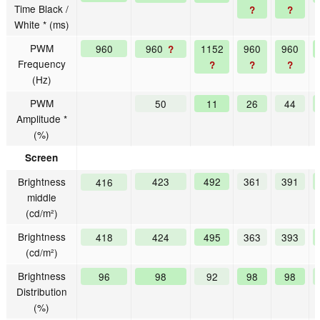
Time Black /
?
?
White * (ms)
PWM
960
960
1152
960
960
?
Frequency
?
?
?
(Hz)
PWM
50
11
26
44
Amplitude *
(%)
Screen
Brightness
423
492
361
391
416
middle
(cd/m²)
Brightness
418
424
495
363
393
(cd/m²)
Brightness
96
98
92
98
98
Distribution
(%)