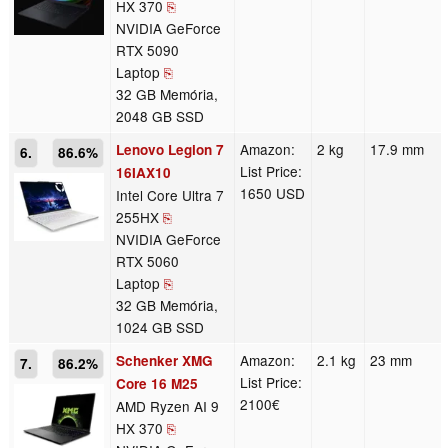
HX 370
⎘
NVIDIA GeForce
RTX 5090
Laptop
⎘
32 GB Memória,
2048 GB SSD
Amazon:
2 kg
17.9 mm
Lenovo Legion 7
6.
86.6%
List Price:
16IAX10
1650 USD
Intel Core Ultra 7
255HX
⎘
NVIDIA GeForce
RTX 5060
Laptop
⎘
32 GB Memória,
1024 GB SSD
Amazon:
2.1 kg
23 mm
Schenker XMG
7.
86.2%
List Price:
Core 16 M25
2100€
AMD Ryzen AI 9
HX 370
⎘