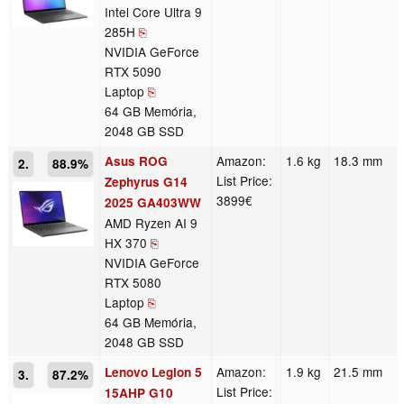
Intel Core Ultra 9
285H
⎘
NVIDIA GeForce
RTX 5090
Laptop
⎘
64 GB Memória,
2048 GB SSD
Amazon:
1.6 kg
18.3 mm
Asus ROG
2.
88.9%
List Price:
Zephyrus G14
3899€
2025 GA403WW
AMD Ryzen AI 9
HX 370
⎘
NVIDIA GeForce
RTX 5080
Laptop
⎘
64 GB Memória,
2048 GB SSD
Amazon:
1.9 kg
21.5 mm
Lenovo Legion 5
3.
87.2%
List Price:
15AHP G10