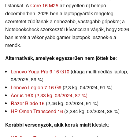
listánkat. A
Core 16 M25
az egyetlen új belépő
decemberben. 2025-ben a laptopgyártók rengeteg
szeretetet zúdítanak a nehezebb, vastagabb gépekre; a
Notebookcheck szerkesztői kíváncsian várják, hogy 2026-
ban ismét a vékonyabb gamer laptopok lesznek-e a
menők.
Alternatívák, amelyek egyszerűen nem jöttek be
:
Lenovo Yoga Pro 9 16 G10
(drága multimédiás laptop,
08/2025, 89 %)
Lenovo Legion 7 16 G9
(2,3 kg, 04/2024, 91 %)
Aorus 16X (2,33 kg, 03/2024, 87 %)
Razer Blade 16
(2,46 kg, 02/2024, 91 %)
HP Omen Transcend 16
(2,284 kg, 02/2024, 88 %)
Korábbi versenyzők, akik koruk miatt k
iestek: