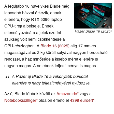
A legújabb 16 hüvelykes Blade még
laposabb házzal érkezik, annak
ellenére, hogy RTX 5090 laptop
GPU-t rejt a belseje. Ennek
Razer Blade 16 (2025)
ellensúlyozására a jelek szerint
szükség volt némi csökkentésre a
CPU-részlegben. A
Blade 16 (2025)
alig 17 mm-es
magasságával és 2 kg körüli súlyával nagyon hordozható
rendszer, a ház minősége a kisebb méret ellenére is
nagyon magas. A notebook teljesítménye is magas.
A Razer új Blade 16 a vékonyabb burkolat
ellenére is nagy teljesítményével nyűgöz le.
Az új Blade többek között az
Amazon.de
vagy a
Notebooksbilliger
oldalon érhető el
4399 euróért
.