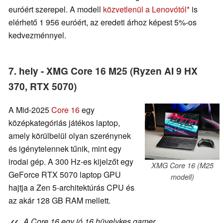
euróért szerepel. A modell
közvetlenül a Lenovótól
is
elérhető 1 956 euróért, az eredeti árhoz képest 5%-os
kedvezménnyel.
7. hely - XMG Core 16 M25 (Ryzen AI 9 HX
370, RTX 5070)
A Mid-2025
Core 16
egy
középkategóriás játékos laptop,
amely körülbelül olyan szerénynek
és igénytelennek tűnik, mint egy
irodai gép. A 300 Hz-es kijelzőt egy
XMG Core 16 (M25
GeForce RTX 5070 laptop GPU
modell)
hajtja a Zen 5-architektúrás CPU és
az akár 128 GB RAM mellett.
A Core 16 egy jó 16 hüvelykes gamer,