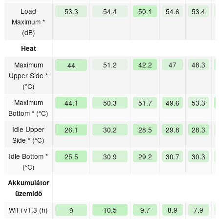
Load
53.3
54.4
50.1
54.6
53.4
Maximum *
(dB)
Heat
Maximum
51.2
42.2
47
48.3
44
Upper Side *
(°C)
Maximum
44.1
50.3
51.7
49.6
53.3
Bottom * (°C)
Idle Upper
26.1
30.2
28.5
29.8
28.3
Side * (°C)
Idle Bottom *
25.5
30.9
29.2
30.7
30.3
(°C)
Akkumulátor
üzemidő
WiFi v1.3 (h)
10.5
9.7
8.9
7.9
9