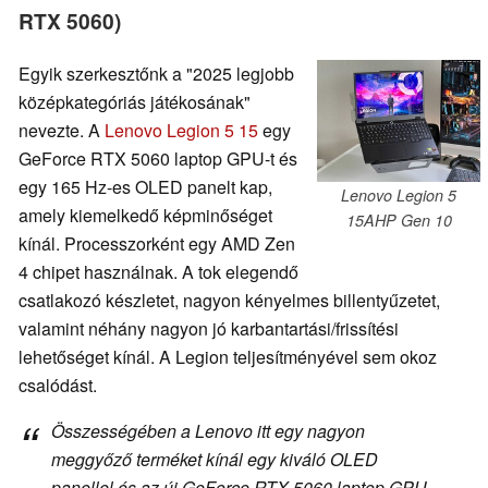
RTX 5060)
Egyik szerkesztőnk a "2025 legjobb
középkategóriás játékosának"
nevezte. A
Lenovo Legion 5 15
egy
GeForce RTX 5060 laptop GPU-t és
egy 165 Hz-es OLED panelt kap,
Lenovo Legion 5
amely kiemelkedő képminőséget
15AHP Gen 10
kínál. Processzorként egy AMD Zen
4 chipet használnak. A tok elegendő
csatlakozó készletet, nagyon kényelmes billentyűzetet,
valamint néhány nagyon jó karbantartási/frissítési
lehetőséget kínál. A Legion teljesítményével sem okoz
csalódást.
Összességében a Lenovo itt egy nagyon
meggyőző terméket kínál egy kiváló OLED
panellel és az új GeForce RTX 5060 laptop GPU-