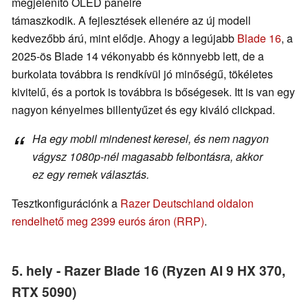
megjelenítő OLED panelre
támaszkodik. A fejlesztések ellenére az új modell
kedvezőbb árú, mint elődje. Ahogy a legújabb
Blade 16
, a
2025-ös Blade 14 vékonyabb és könnyebb lett, de a
burkolata továbbra is rendkívül jó minőségű, tökéletes
kivitelű, és a portok is továbbra is bőségesek. Itt is van egy
nagyon kényelmes billentyűzet és egy kiváló clickpad.
Ha egy mobil mindenest keresel, és nem nagyon
vágysz 1080p-nél magasabb felbontásra, akkor
ez egy remek választás.
Tesztkonfigurációnk a
Razer Deutschland oldalon
rendelhető meg 2399 eurós áron (RRP)
.
5. hely - Razer Blade 16 (Ryzen AI 9 HX 370,
RTX 5090)