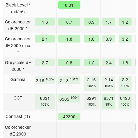
Black Level *
0.01
(cd/m²)
Colorchecker
1.6
0.7
0.9
1.7
1.2
dE 2000 *
Colorchecker
2.1
1.8
1.8
3.9
3.2
dE 2000 max.
*
Greyscale dE
2.7
0.8
1.2
2.4
1.8
2000 *
Gamma
102%
101%
2.16
2.14
2.2
2.16
2.18
102%
103%
100%
CCT
6331
100%
6291
6571
6493
6505
103%
103%
99%
100%
Contrast (:1)
42300
Colorchecker
dE 2000