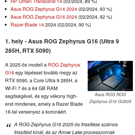
HP Omen Transcend 14
(03/2024, 89 %)
Asus ROG Zephyrus G14 2024
(02/2024, 93 %)
Asus ROG Zephyrus G16 2024
(02/2024, 92 %)
Razer Blade 14
2024 (02/2024, 90 %)
1. hely - Asus ROG Zephyrus G16 (Ultra 9
285H, RTX 5090)
A 2025-ös modell a
ROG Zephyrus
G16
egy lépéssel tovább megy az
RTX 5090, a Core Ultra 9 285H, a
Wi-Fi 7 és a 64 GB RAM
Asus ROG ROG
segítségével, és egy vékony high-
Zephyrus G16 GU605
end mindenes, amely a Razer Blade
16-tal versenyez a koronáért.
A ROG Zephyrus G16 2025-ös frissítése számos
frissítést kínál, és az Arrow Lake processzornak