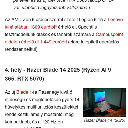
val, utóbbit a leggyorsabb változatban.
Az AMD Zen 5 processzorral szerelt Legion 5 15 a
Lenovo
kínálatában 1689 eurótól
érhető el. Speciális
tesztmodellünk diákok és tanárok számára a
Campuspoint
oldalon érhető el 1 449 euróért
(előre telepített operációs
rendszer nélkül).
4. hely - Razer Blade 14 2025 (Ryzen AI 9
365, RTX 5070)
Az új
Blade 14
a Razer egy kiváló
minőségű és meglehetősen gyors 14
hüvelykes multifunkciós készülékkel
rendelkezik, amely mostantól még
Razer Blade 14 (2025)
kompaktabb, és a 120 Hz-en