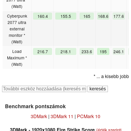
(Watt)
Cyberpunk
160.4
155.5
165
168.6
177.6
2077 ultra
external
monitor *
(Watt)
Load
216.7
218.1
233.6
195
246.1
Maximum *
(Watt)
* ... a kisebb jobb
Benchmark pontszámok
3DMark
|
3DMark 11
|
PCMark 10
3DMark - 1920x1080 Fire Strike Score
(érték szerinti