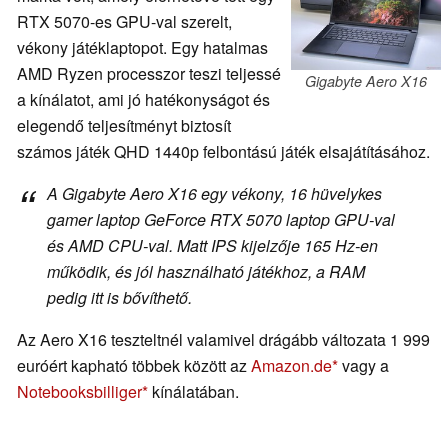
RTX 5070-es GPU-val szerelt,
vékony játéklaptopot. Egy hatalmas
AMD Ryzen processzor teszi teljessé
Gigabyte Aero X16
a kínálatot, ami jó hatékonyságot és
elegendő teljesítményt biztosít
számos játék QHD 1440p felbontású játék elsajátításához.
A Gigabyte Aero X16 egy vékony, 16 hüvelykes
gamer laptop GeForce RTX 5070 laptop GPU-val
és AMD CPU-val. Matt IPS kijelzője 165 Hz-en
működik, és jól használható játékhoz, a RAM
pedig itt is bővíthető.
Az Aero X16 teszteltnél valamivel drágább változata 1 999
euróért kapható többek között az
Amazon.de
vagy a
Notebooksbilliger
kínálatában.