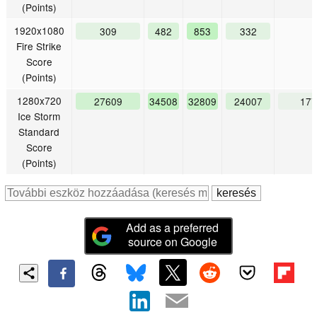
(Points)
1920x1080
309
482
853
332
Fire Strike
Score
(Points)
1280x720
27609
34508
32809
24007
177
Ice Storm
Standard
Score
(Points)
Add as a preferred
source on Google