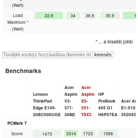
(Watt)
Load
22.8
34
38.5
35.9
1
Maximum *
(Watt)
* ... a kisebb jobb
Benchmarks
Acer
Acer
Lenovo
Aspire
Aspire
HP
ThinkPad
V3-
E5-
ProBook
Acer As
Edge E145-
371-
551-
455 G1
E1-510-
20BC000UGE
36M2
T8X3
H6P57EA
35204G
PCMark 7
Score
3314
1723
1586
1473