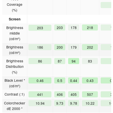
Coverage
(%)
Screen
Brightness
203
178
218
1
203
middle
(cd/m²)
Brightness
186
200
179
202
1
(cd/m²)
Brightness
86
87
94
83
Distribution
(%)
Black Level *
0.46
0.5
0.44
0.43
0
(cd/m²)
Contrast (:1)
441
406
405
507
3
Colorchecker
10.94
9.73
9.78
10.22
10
dE 2000 *