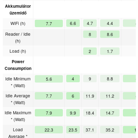
Akkumulátor
üzemidő
WiFi (h)
6.6
4.7
4.4
4
7.7
Reader / Idle
8
8.6
(h)
Load (h)
2
1.7
Power
Consumption
Idle Minimum
4
9
8.8
5
5.6
* (Watt)
Idle Average
7.7
6
11.9
11.2
8
* (Watt)
Idle Maximum
7.9
9.9
18.4
14.7
8
* (Watt)
Load
22.3
23.5
37.1
35.2
1
Average *