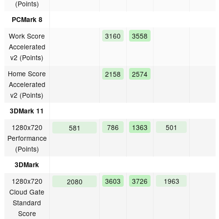
(Points)
PCMark 8
Work Score
3160
3558
Accelerated
v2 (Points)
Home Score
2158
2574
Accelerated
v2 (Points)
3DMark 11
1280x720
786
1363
501
581
Performance
(Points)
3DMark
1280x720
3603
3726
1963
2080
Cloud Gate
Standard
Score