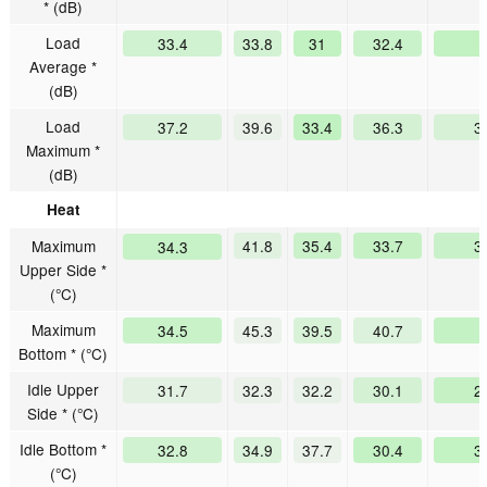
* (dB)
Load
33.4
33.8
31
32.4
Average *
(dB)
Load
37.2
39.6
33.4
36.3
3
Maximum *
(dB)
Heat
Maximum
41.8
35.4
33.7
3
34.3
Upper Side *
(°C)
Maximum
34.5
45.3
39.5
40.7
Bottom * (°C)
Idle Upper
31.7
32.3
32.2
30.1
2
Side * (°C)
Idle Bottom *
32.8
34.9
37.7
30.4
3
(°C)