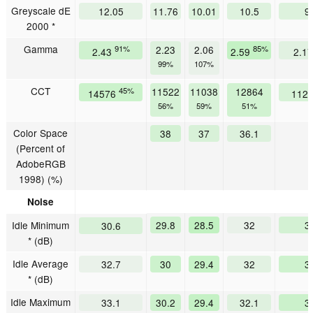
Greyscale dE
12.05
11.76
10.01
10.5
9
2000 *
Gamma
91%
2.23
2.06
85%
2.43
2.59
2.1
99%
107%
CCT
45%
11522
11038
12864
14576
112
56%
59%
51%
Color Space
38
37
36.1
(Percent of
AdobeRGB
1998) (%)
Noise
Idle Minimum
29.8
28.5
32
3
30.6
* (dB)
Idle Average
32.7
30
29.4
32
3
* (dB)
Idle Maximum
33.1
30.2
29.4
32.1
3