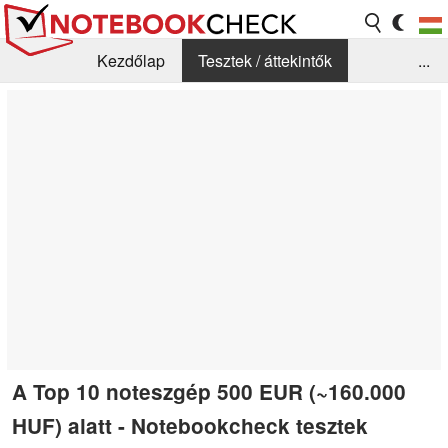
Kezdőlap
Tesztek / áttekintők
...
Hírek
GYIK / Technológia / Benchmarkok
Könyvtár
Kapcsolat
A Top 10 noteszgép 500 EUR (~160.000
HUF) alatt - Notebookcheck tesztek