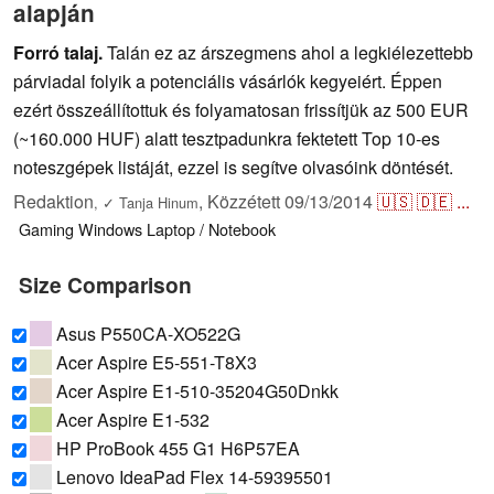
alapján
Forró talaj.
Talán ez az árszegmens ahol a legkiélezettebb
párviadal folyik a potenciális vásárlók kegyeiért. Éppen
ezért összeállítottuk és folyamatosan frissítjük az 500 EUR
(~160.000 HUF) alatt tesztpadunkra fektetett Top 10-es
noteszgépek listáját, ezzel is segítve olvasóink döntését.
Redaktion
,
Közzétett
09/13/2014
🇺🇸
🇩🇪
...
,
✓
Tanja Hinum
Gaming
Windows
Laptop / Notebook
Size Comparison
Asus P550CA-XO522G
Acer Aspire E5-551-T8X3
Acer Aspire E1-510-35204G50Dnkk
Acer Aspire E1-532
HP ProBook 455 G1 H6P57EA
Lenovo IdeaPad Flex 14-59395501