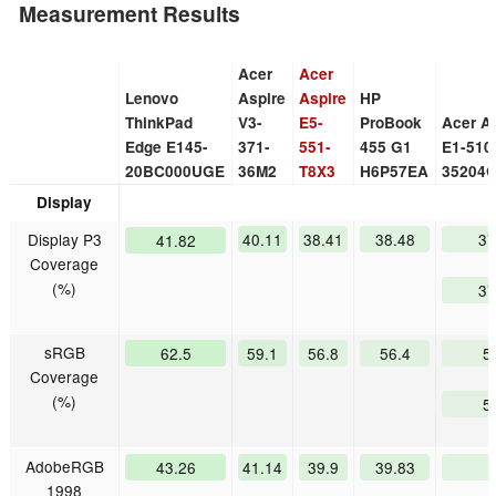
Measurement Results
Acer
Acer
Lenovo
Aspire
Aspire
HP
ThinkPad
V3-
E5-
ProBook
Acer A
Edge E145-
371-
551-
455 G1
E1-510
20BC000UGE
36M2
T8X3
H6P57EA
35204
Display
Display P3
40.11
38.41
38.48
37
41.82
Coverage
(%)
37
sRGB
62.5
59.1
56.8
56.4
5
Coverage
(%)
5
AdobeRGB
43.26
41.14
39.9
39.83
1998