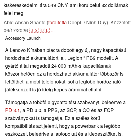
kiskereskedelmi ára 549 CNY, ami körülbelül 82 dollárnak
felel meg.
Abid Ahsan Shanto (
fordította
DeepL / Ninh Duy),
Közzétett
06/17/2026
🇺🇸
🇩🇪
...
Accessory
Launch
A Lenovo Kínában piacra dobott egy új, nagy kapacitású
hordozható akkumulátort, a „ Legion ” PB9 modellt. A
gyártó által megadott 24 000 mAh-s kapacitásnak
köszönhetően ez a hordozható akkumulátor többször is
feltöltheti a mobiltelefonokat, sőt a legtöbb hordozható
játékkonzolt is jó ideig képes árammal ellátni.
Támogatja a többféle gyorstöltési szabványt, beleértve a
PD 3.1
, a PD 3.0, a PPS, az SCP, a QC és az FCP
szabványokat is támogatja. Ez a széles körű
kompatibilitás azt jelenti, hogy a powerbank a legtöbb
eszközzel, beleértve a laptopokat és a kiegészítőket is,