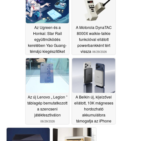
akkumulátort
07/07/2026
Az Ugreen és a
A Motorola DynaTAC
Honkai: Star Rail
8000X walkie-talkie
együttműködés
funkcióval ellátott
keretében Yao Guang-
powerbankként tért
témájú kiegészítőket
vissza
06/29/2026
hoznak a rajongók
számára
06/30/2026
Az új Lenovo „ Legion ”
A Belkin új, kijelzővel
táblagép bemutatkozott
ellátott, 10K mágneses
a szencseni
hordozható
játékfesztiválon
akkumulátora
támogatja az iPhone
06/29/2026
és a Pixel készülékek
25 W-os Qi2-es töltését
06/25/2026