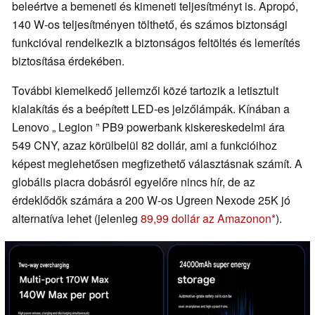
beleértve a bemeneti és kimeneti teljesítményt is. Apropó,
140 W-os teljesítményen tölthető, és számos biztonsági
funkcióval rendelkezik a biztonságos feltöltés és lemerítés
biztosítása érdekében.
További kiemelkedő jellemzői közé tartozik a letisztult
kialakítás és a beépített LED-es jelzőlámpák. Kínában a
Lenovo „ Legion ” PB9 powerbank kiskereskedelmi ára
549 CNY, azaz körülbelül 82 dollár, ami a funkcióihoz
képest meglehetősen megfizethető választásnak számít. A
globális piacra dobásról egyelőre nincs hír, de az
érdeklődők számára a 200 W-os Ugreen Nexode 25K jó
alternatíva lehet (jelenleg
89,99 dollár az Amazonon
).