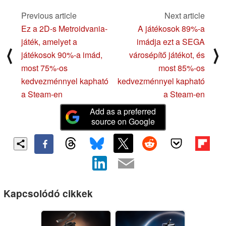
Previous article
Next article
Ez a 2D-s Metroidvania-
A játékosok 89%-a
játék, amelyet a
imádja ezt a SEGA
⟨
⟩
játékosok 90%-a imád,
városépítő játékot, és
most 75%-os
most 85%-os
kedvezménnyel kapható
kedvezménnyel kapható
a Steam-en
a Steam-en
Add as a preferred
source on Google
Kapcsolódó cikkek