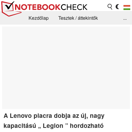
Kezdőlap
Tesztek / áttekintők
...
Hírek
GYIK / Technológia / Benchmarkok
Könyvtár
Kapcsolat
A Lenovo piacra dobja az új, nagy
kapacitású „ Legion ” hordozható