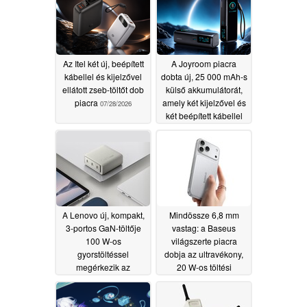
Az Itel két új, beépített
A Joyroom piacra
kábellel és kijelzővel
dobta új, 25 000 mAh-s
ellátott zseb-töltőt dob
külső akkumulátorát,
piacra
amely két kijelzővel és
07/28/2026
két beépített kábellel
rendelkezik
07/16/2026
A Lenovo új, kompakt,
Mindössze 6,8 mm
3-portos GaN-töltője
vastag: a Baseus
100 W-os
világszerte piacra
gyorstöltéssel
dobja az ultravékony,
megérkezik az
20 W-os töltési
Egyesült Államokba
teljesítményű Picogo
Air mágneses
07/13/2026
hordozható