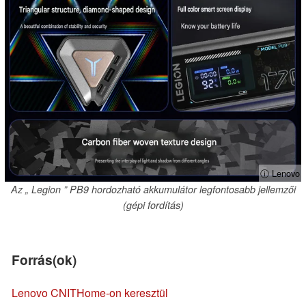
ⓘ Lenovo
Az „ Legion ” PB9 hordozható akkumulátor legfontosabb jellemzői
(gépi fordítás)
Forrás(ok)
Lenovo CN
ITHome-on keresztül