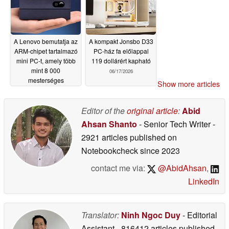
A Lenovo bemutatja az
A kompakt Jonsbo D33
ARM-chipet tartalmazó
PC-ház fa előlappal
mini PC-t, amely több
119 dollárért kapható
mint 8 000
06/17/2026
mesterséges
Show more articles
intelligencia-funkcióval
rendelkezik
06/18/2026
Editor of the
original article
:
Abid
Ahsan Shanto
- Senior Tech Writer
-
2921 articles published on
Notebookcheck
since 2023
contact me via:
@AbidAhsan
,
LinkedIn
Translator:
Ninh Ngoc Duy
- Editorial
Assistant
- 816412 articles published