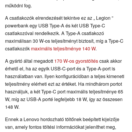
működni fog.
A csatlakozók elrendezését tekintve ez az „ Legion ”
powerbank egy USB Type-A és két USB Type-C
csatlakozóval rendelkezik. A Type-A csatlakozó
maximálisan 30 W-os teljesítményt biztosít, míg a Type-C
csatlakozók
maximális teljesítménye 140 W
.
A gyártó által megadott
170 W-os gyorstöltés
csak akkor
érhető el, ha az egyik USB-C-port és a Type-A-port is
használatban van. Ilyen konfigurációban a teljes kimeneti
teljesítmény elérheti ezt az értéket. Ha mindhárom portot
használjuk, a két Type-C port maximális teljesítménye 65
W, míg az USB-A porté legfeljebb 18 W, így az összesen
148 W.
Ennek a Lenovo hordozható töltőnek beépített kijelzője
van, amely fontos töltési információkat jeleníthet meg,