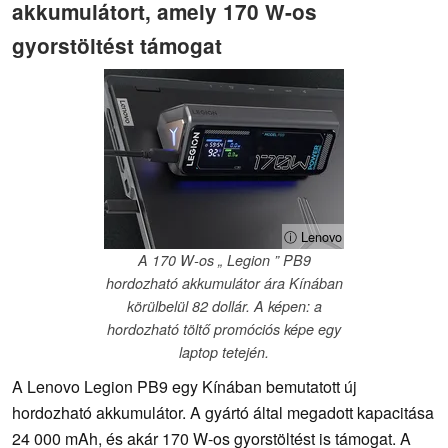
akkumulátort, amely 170 W-os
gyorstöltést támogat
ⓘ Lenovo
A 170 W-os „ Legion ” PB9
hordozható akkumulátor ára Kínában
körülbelül 82 dollár. A képen: a
hordozható töltő promóciós képe egy
laptop tetején.
A Lenovo Legion PB9 egy Kínában bemutatott új
hordozható akkumulátor. A gyártó által megadott kapacitása
24 000 mAh, és akár 170 W-os gyorstöltést is támogat. A