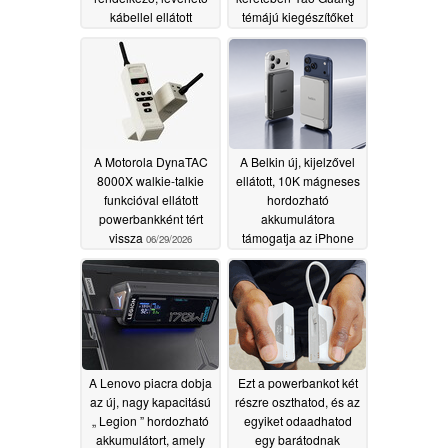
kábellel ellátott
témájú kiegészítőket
MagSafe hordozható
hoznak a rajongók
akkumulátort
számára
07/02/2026
06/30/2026
A Motorola DynaTAC
A Belkin új, kijelzővel
8000X walkie-talkie
ellátott, 10K mágneses
funkcióval ellátott
hordozható
powerbankként tért
akkumulátora
vissza
támogatja az iPhone
06/29/2026
és a Pixel készülékek
25 W-os Qi2-es töltését
06/25/2026
A Lenovo piacra dobja
Ezt a powerbankot két
az új, nagy kapacitású
részre oszthatod, és az
„ Legion ” hordozható
egyiket odaadhatod
akkumulátort, amely
egy barátodnak