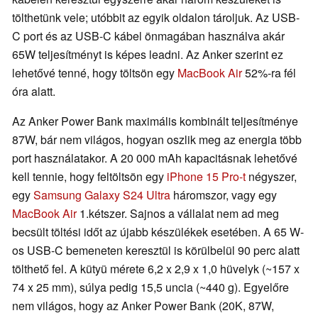
tölthetünk vele; utóbbit az egyik oldalon tároljuk. Az USB-
C port és az USB-C kábel önmagában használva akár
65W teljesítményt is képes leadni. Az Anker szerint ez
lehetővé tenné, hogy töltsön egy
MacBook Air
52%-ra fél
óra alatt.
Az Anker Power Bank maximális kombinált teljesítménye
87W, bár nem világos, hogyan oszlik meg az energia több
port használatakor. A 20 000 mAh kapacitásnak lehetővé
kell tennie, hogy feltöltsön egy
iPhone 15 Pro-t
négyszer,
egy
Samsung Galaxy S24 Ultra
háromszor, vagy egy
MacBook Air
1.kétszer. Sajnos a vállalat nem ad meg
becsült töltési időt az újabb készülékek esetében. A 65 W-
os USB-C bemeneten keresztül is körülbelül 90 perc alatt
tölthető fel. A kütyü mérete 6,2 x 2,9 x 1,0 hüvelyk (~157 x
74 x 25 mm), súlya pedig 15,5 uncia (~440 g). Egyelőre
nem világos, hogy az Anker Power Bank (20K, 87W,