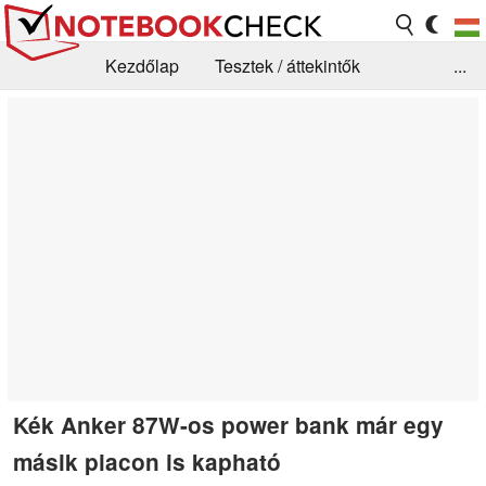
Kezdőlap
Tesztek / áttekintők
...
Hírek
GYIK / Technológia / Benchmarkok
Könyvtár
Kapcsolat
Kék Anker 87W-os power bank már egy
másik piacon is kapható