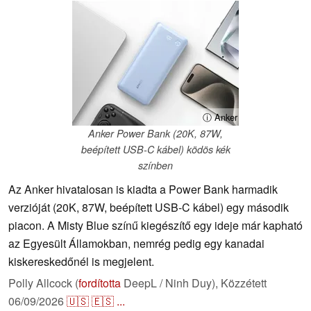
ⓘ Anker
Anker Power Bank (20K, 87W,
beépített USB-C kábel) ködös kék
színben
Az Anker hivatalosan is kiadta a Power Bank harmadik
verzióját (20K, 87W, beépített USB-C kábel) egy második
piacon. A Misty Blue színű kiegészítő egy ideje már kapható
az Egyesült Államokban, nemrég pedig egy kanadai
kiskereskedőnél is megjelent.
Polly Allcock (
fordította
DeepL / Ninh Duy),
Közzétett
06/09/2026
🇺🇸
🇪🇸
...