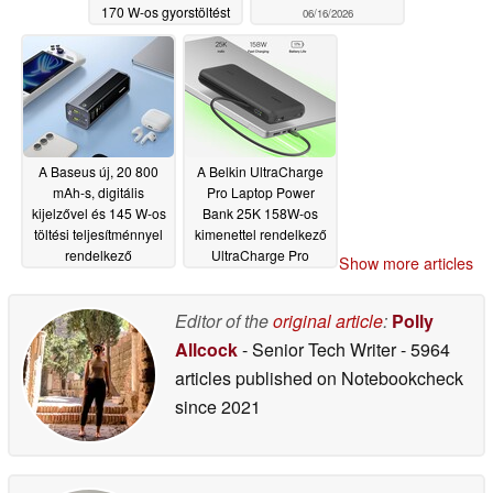
170 W-os gyorstöltést
06/16/2026
támogat
06/17/2026
A Baseus új, 20 800
A Belkin UltraCharge
mAh-s, digitális
Pro Laptop Power
kijelzővel és 145 W-os
Bank 25K 158W-os
töltési teljesítménnyel
kimenettel rendelkező
rendelkező
UltraCharge Pro
Show more articles
powerbankot dob
Laptop Power Bank
piacra
25K indulási
06/12/2026
kedvezménnyel
Editor of the
original article
:
Polly
érkezik
06/10/2026
Allcock
- Senior Tech Writer
- 5964
articles published on Notebookcheck
since 2021