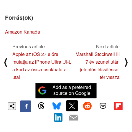
Forrás(ok)
Amazon Kanada
Previous article
Next article
Apple az iOS 27 előre
Marshall Stockwell III
⟨
⟩
mutatja az iPhone Ultra UI-t,
7 év szünet után
a kód az összecsukhatóra
jelentős frissítéssel
utal
tér vissza
Add as a preferred
source on Google