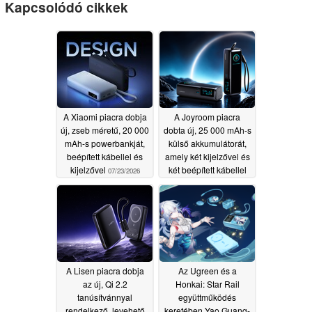
Kapcsolódó cikkek
A Xiaomi piacra dobja
A Joyroom piacra
új, zseb méretű, 20 000
dobta új, 25 000 mAh-s
mAh-s powerbankját,
külső akkumulátorát,
beépített kábellel és
amely két kijelzővel és
kijelzővel
két beépített kábellel
07/23/2026
rendelkezik
07/16/2026
A Lisen piacra dobja
Az Ugreen és a
az új, Qi 2.2
Honkai: Star Rail
tanúsítvánnyal
együttműködés
rendelkező, levehető
keretében Yao Guang-