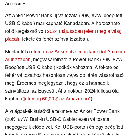
Accessory
Az Anker Power Bank új változata (20K, 87W, beépített
USB-C kábel) már kapható Kanadában. A hordozható
töltő kiegészítő volt
2024 májusában jelent meg a világ
piacain
fekete és fehér színváltozatban.
Mostantól a
oldalon az Anker hivatalos kanadai Amazon
áruházában
, megvásárolható a Power Bank (20K, 87W,
Beépített USB-C kábel) ködkék változata. A fekete és
fehér változathoz hasonlóan 79,99 dollárért vásárolható
meg. Érdemes megjegyezni, hogy ez a harmadik
színváltozat az Egyesült Államokban 2024 júliusa óta
kapható
(jelenleg 69,99 $ az Amazonon
).
A világoskék külsőtől eltekintve az Anker Power Bank
(20K, 87W, Built-In USB-C Cable) ezen változata
megegyezik elődeivel. Két USB-porton és egy beépített
kábelen keresztül egyszerre akár három készüléket is