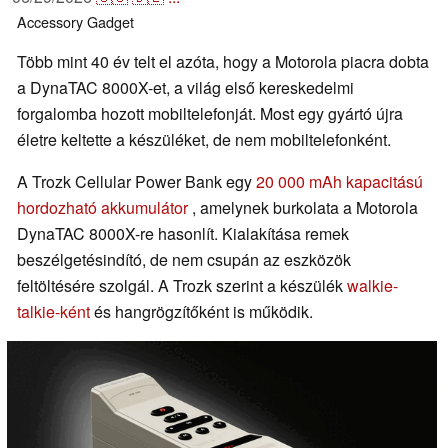
Accessory
Gadget
Több mint 40 év telt el azóta, hogy a Motorola piacra dobta
a DynaTAC 8000X-et, a világ első kereskedelmi
forgalomba hozott mobiltelefonját. Most egy gyártó újra
életre keltette a készüléket, de nem mobiltelefonként.
A Trozk Cellular Power Bank egy
20 000 mAh kapacitású
hordozható akkumulátor
, amelynek burkolata a Motorola
DynaTAC 8000X-re hasonlít. Kialakítása remek
beszélgetésindító, de nem csupán az eszközök
feltöltésére szolgál. A Trozk szerint a készülék
walkie-
talkie-ként
és hangrögzítőként is működik.