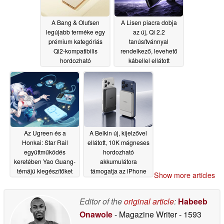
A Bang & Olufsen
A Lisen piacra dobja
legújabb terméke egy
az új, Qi 2.2
prémium kategóriás
tanúsítvánnyal
Qi2-kompatibilis
rendelkező, levehető
hordozható
kábellel ellátott
akkumulátor, nem
MagSafe hordozható
pedig fejhallgató
akkumulátort
07/02/2026
07/05/2026
Az Ugreen és a
A Belkin új, kijelzővel
Honkai: Star Rail
ellátott, 10K mágneses
együttműködés
hordozható
keretében Yao Guang-
akkumulátora
témájú kiegészítőket
támogatja az iPhone
Show more articles
hoznak a rajongók
és a Pixel készülékek
számára
25 W-os Qi2-es töltését
06/30/2026
Editor of the
original article
:
Habeeb
06/25/2026
Onawole
- Magazine Writer
- 1593