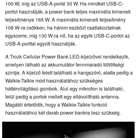
100 W, míg az USB-A-porté 30 W. Ha mindkét USB-C-
portot használják, a power bank teljes maximális kimeneti
teljesítménye 165 W. A maximális kimeneti teljesítmény
108 W-ra csökken, ha három eszközt csatlakoztatnak
egyszerre, míg 130 W-ra nő, ha az egyik USB-C-portot az
USB-A-porttal együtt használják.
A Trozk Cellular Power Bank LED-kijelzővel rendelkezik,
amelyen látható az akkumulátor fennmaradó töltöttségi
szintje. A kijelző felett található a hangszóró, alatta pedig a
Walkie-Talkie mód használatához szükséges
háttérvilágítású gombok. Alul egy mikrofon is található,
felül pedig a portok mellett egy eltávolítható antenna.
Magától értetődik, hogy a Walkie-Talkie funkció
használatához két darab power bankra lesz szükség.