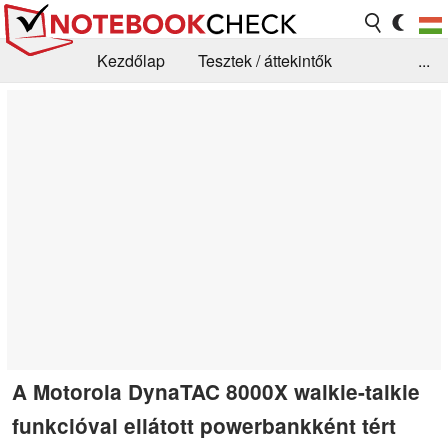
Kezdőlap
Tesztek / áttekintők
...
Hírek
GYIK / Technológia / Benchmarkok
Könyvtár
Kapcsolat
A Motorola DynaTAC 8000X walkie-talkie
funkcióval ellátott powerbankként tért