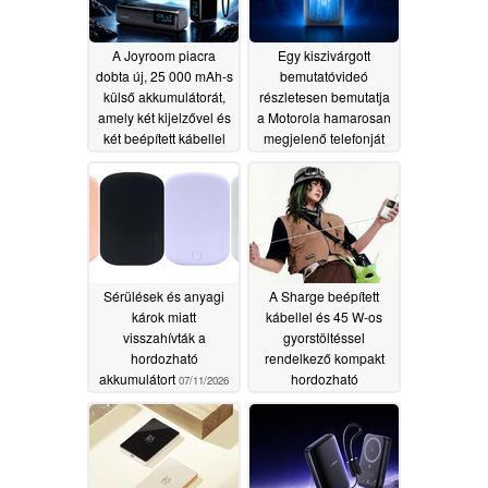
A Joyroom piacra
Egy kiszivárgott
dobta új, 25 000 mAh-s
bemutatóvideó
külső akkumulátorát,
részletesen bemutatja
amely két kijelzővel és
a Motorola hamarosan
két beépített kábellel
megjelenő telefonját
rendelkezik
07/16/2026
07/13/2026
Sérülések és anyagi
A Sharge beépített
károk miatt
kábellel és 45 W-os
visszahívták a
gyorstöltéssel
hordozható
rendelkező kompakt
akkumulátort
hordozható
07/11/2026
akkumulátort dob
piacra
07/09/2026