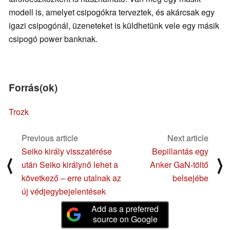
modell is, amelyet csipogókra terveztek, és akárcsak egy
igazi csipogónál, üzeneteket is küldhetünk vele egy másik
csipogó power banknak.
Forrás(ok)
Trozk
Previous article
Next article
Seiko király visszatérése
Bepillantás egy
⟨
⟩
után Seiko királynő lehet a
Anker GaN-töltő
következő – erre utalnak az
belsejébe
új védjegybejelentések
Add as a preferred
source on Google