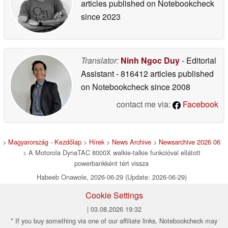
articles published on Notebookcheck
since 2023
Translator:
Ninh Ngoc Duy
- Editorial
Assistant
- 816412 articles published
on Notebookcheck
since 2008
contact me via:
Facebook
>
Magyarország - Kezdőlap
>
Hírek
>
News Archive
>
Newsarchive 2026 06
> A Motorola DynaTAC 8000X walkie-talkie funkcióval ellátott
powerbankként tért vissza
Habeeb Onawole, 2026-06-29 (Update: 2026-06-29)
Cookie Settings
| 03.08.2026 19:32
* If you buy something via one of our affiliate links, Notebookcheck may