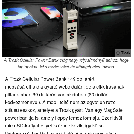
ⓘ Trozk
A Trozk Cellular Power Bank elég nagy teljesítményű ahhoz, hogy
laptopokat, kézi eszközöket és táblagépeket töltsön.
A Trozk Cellular Power Bank 149 dollárért
megvásárolható a gyártó weboldalán, de a cikk írásának
pillanatában 89 dollárért van akcióban (60 dollár
kedvezménnyel). A mobil töltő nem az egyetlen retro
stílusú eszköz, amelyet a Trozk gyárt. Van egy MagSafe
power bankja is, amely floppy lemez formájú. Ezenkívül
microSD-kártyahellyel is rendelkezik, így külső
tárolóeszközként is használható. Van még egy másik