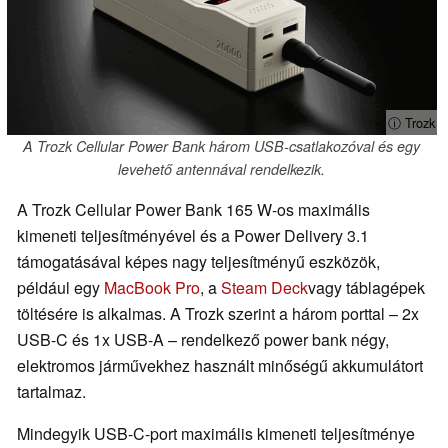
ⓘ Trozk
A Trozk Cellular Power Bank három USB-csatlakozóval és egy
levehető antennával rendelkezik.
A Trozk Cellular Power Bank 165 W-os maximális
kimeneti teljesítményével és a Power Delivery 3.1
támogatásával képes nagy teljesítményű eszközök,
például egy
MacBook Pro
, a
Steam Deck
vagy táblagépek
töltésére is alkalmas. A Trozk szerint a három porttal – 2x
USB-C és 1x USB-A – rendelkező power bank négy,
elektromos járművekhez használt minőségű akkumulátort
tartalmaz.
Mindegyik USB-C-port maximális kimeneti teljesítménye