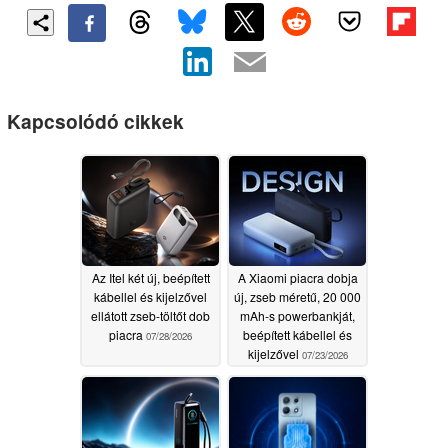
Kapcsolódó cikkek
Az Itel két új, beépített
A Xiaomi piacra dobja
kábellel és kijelzővel
új, zseb méretű, 20 000
ellátott zseb-töltőt dob
mAh-s powerbankját,
piacra
beépített kábellel és
07/28/2026
kijelzővel
07/23/2026