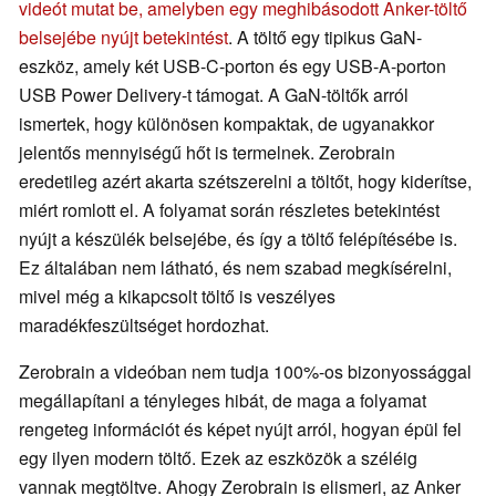
videót mutat be, amelyben egy meghibásodott Anker-töltő
belsejébe nyújt betekintést
. A töltő egy tipikus GaN-
eszköz, amely két USB-C-porton és egy USB-A-porton
USB Power Delivery-t támogat. A GaN-töltők arról
ismertek, hogy különösen kompaktak, de ugyanakkor
jelentős mennyiségű hőt is termelnek. Zerobrain
eredetileg azért akarta szétszerelni a töltőt, hogy kiderítse,
miért romlott el. A folyamat során részletes betekintést
nyújt a készülék belsejébe, és így a töltő felépítésébe is.
Ez általában nem látható, és nem szabad megkísérelni,
mivel még a kikapcsolt töltő is veszélyes
maradékfeszültséget hordozhat.
Zerobrain a videóban nem tudja 100%-os bizonyossággal
megállapítani a tényleges hibát, de maga a folyamat
rengeteg információt és képet nyújt arról, hogyan épül fel
egy ilyen modern töltő. Ezek az eszközök a széléig
vannak megtöltve. Ahogy Zerobrain is elismeri, az Anker