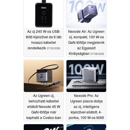
Az új 240 W-os USB-
Nexode Air: Az Ugreen
töltő kijelzővel és 6 láb
új, kompakt, 100 W-os
hosszú kábellel
GaN-töltője megjelenik
rendelkezik
az Egyesült
07/20/2026
Királyságban
07/08/2026
Az Ugreen új,
Nexode Pro: Az
behúzható kábellel
Ugreen piacra dobja
ellátott Nexode 45 W
az új, intelligens
GaN-töltője már
kijelzővel ellátott, 4-
kapható a Costco-ban
portos, 100 W-os töltőt
07/08/2026
07/02/2026