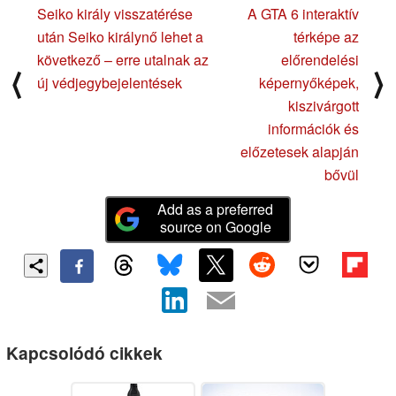
Seiko király visszatérése
A GTA 6 interaktív
után Seiko királynő lehet a
térképe az
következő – erre utalnak az
előrendelési
⟨
⟩
új védjegybejelentések
képernyőképek,
kiszivárgott
információk és
előzetesek alapján
bővül
Add as a preferred
source on Google
Kapcsolódó cikkek