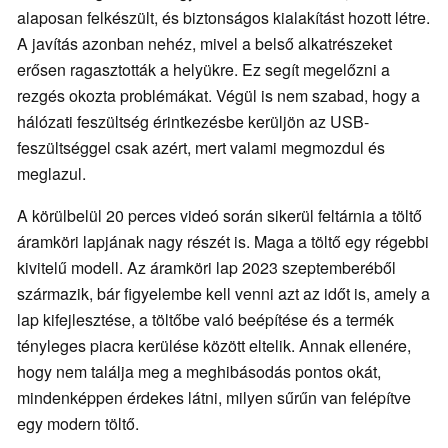
alaposan felkészült, és biztonságos kialakítást hozott létre.
A javítás azonban nehéz, mivel a belső alkatrészeket
erősen ragasztották a helyükre. Ez segít megelőzni a
rezgés okozta problémákat. Végül is nem szabad, hogy a
hálózati feszültség érintkezésbe kerüljön az USB-
feszültséggel csak azért, mert valami megmozdul és
meglazul.
A körülbelül 20 perces videó során sikerül feltárnia a töltő
áramköri lapjának nagy részét is. Maga a töltő egy régebbi
kivitelű modell. Az áramköri lap 2023 szeptemberéből
származik, bár figyelembe kell venni azt az időt is, amely a
lap kifejlesztése, a töltőbe való beépítése és a termék
tényleges piacra kerülése között eltelik. Annak ellenére,
hogy nem találja meg a meghibásodás pontos okát,
mindenképpen érdekes látni, milyen sűrűn van felépítve
egy modern töltő.