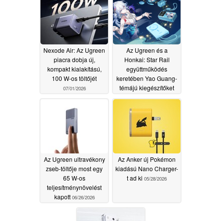
Nexode Air: Az Ugreen
Az Ugreen és a
piacra dobja új,
Honkai: Star Rail
kompakt kialakítású,
együttműködés
100 W-os töltőjét
keretében Yao Guang-
témájú kiegészítőket
07/01/2026
hoznak a rajongók
számára
06/30/2026
Az Ugreen ultravékony
Az Anker új Pokémon
zseb-töltője most egy
kiadású Nano Charger-
65 W-os
t ad ki
05/28/2026
teljesítménynövelést
kapott
06/26/2026