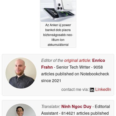
Az Anker új power
bankot dob piacra
biztonságosabb neo-
lítium-ion
akkumulátorral
05/27/2026
Editor of the
original article
:
Enrico
Frahn
- Senior Tech Writer
- 9058
articles published on Notebookcheck
since 2021
contact me via:
LinkedIn
Translator:
Ninh Ngoc Duy
- Editorial
Assistant
- 814621 articles published