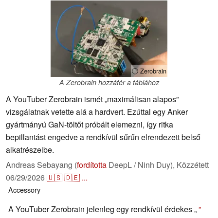
ⓘ Zerobrain
A Zerobrain hozzáfér a táblához
A YouTuber Zerobrain ismét „maximálisan alapos”
vizsgálatnak vetette alá a hardvert. Ezúttal egy Anker
gyártmányú GaN-töltőt próbált elemezni, így ritka
bepillantást engedve a rendkívül sűrűn elrendezett belső
alkatrészeibe.
Andreas Sebayang (
fordította
DeepL / Ninh Duy),
Közzétett
06/29/2026
🇺🇸
🇩🇪
...
Accessory
A YouTuber Zerobrain jelenleg egy rendkívül érdekes „
”