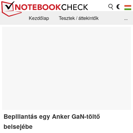
Kezdőlap
Tesztek / áttekintők
...
Hírek
GYIK / Technológia / Benchmarkok
Könyvtár
Kapcsolat
Bepillantás egy Anker GaN-töltő
belsejébe