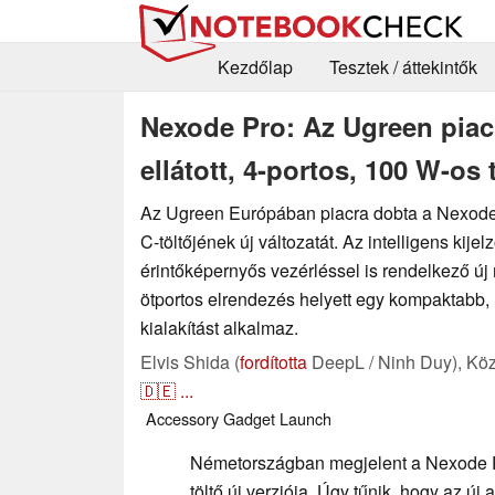
Kezdőlap
Tesztek / áttekintők
Nexode Pro: Az Ugreen piacra
ellátott, 4-portos, 100 W-os 
Az Ugreen Európában piacra dobta a Nexod
C-töltőjének új változatát. Az intelligens kijel
érintőképernyős vezérléssel is rendelkező új 
ötportos elrendezés helyett egy kompaktabb
kialakítást alkalmaz.
Elvis Shida (
fordította
DeepL / Ninh Duy),
Köz
🇩🇪
...
Accessory
Gadget
Launch
Németországban megjelent a Nexode 
töltő új verziója. Úgy tűnik, hogy az új