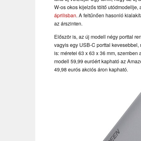
W-os okos kijelzős töltő utódmodellje
áprilisban
. A feltűnően hasonló kialakí
az árszinten.
Először is, az új modell négy porttal 
vagyis egy USB-C porttal kevesebbel,
is: méretei 63 x 63 x 36 mm, szemben 
modell 59,99 euróért kapható az Amazo
49,98 eurós akciós áron kapható.