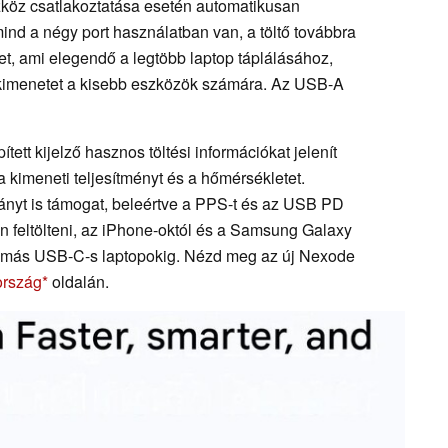
szköz csatlakoztatása esetén automatikusan
mind a négy port használatban van, a töltő továbbra
t, ami elegendő a legtöbb laptop táplálásához,
 kimenetet a kisebb eszközök számára. Az USB-A
ett kijelző hasznos töltési információkat jelenít
, a kimeneti teljesítményt és a hőmérsékletet.
bványt is támogat, beleértve a PPS-t és az USB PD
n feltölteni, az iPhone-októl és a Samsung Galaxy
s más USB-C-s laptopokig. Nézd meg az új Nexode
rszág
oldalán.