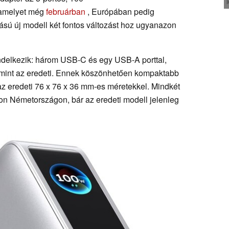
, amelyet még
februárban
, Európában pedig
tású új modell két fontos változást hoz ugyanazon
rendelkezik: három USB-C és egy USB-A porttal,
 mint az eredeti. Ennek köszönhetően kompaktabb
az eredeti 76 x 76 x 36 mm-es méretekkel. Mindkét
n Németországon, bár az eredeti modell jelenleg