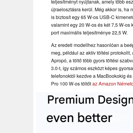
teljesítményt nyújtanak, amely több e
újraelosztásra kerül. Még akkor is, ha 
is biztosít egy 65 W-os USB-C kimenete
valamint egy 20 W-os és két 7,5 W-os
port maximális teljesítménye 22,5 W.
Az eredeti modellhez hasonlóan a beépít
meg, például az aktív töltési protokollt
Apropó, a töltő több gyors töltési sza
3.0-t, így számos eszközt képes gyorsa
telefonoktól kezdve a MacBookokig é
Pro 100 W-os töltőt
az Amazon Németo