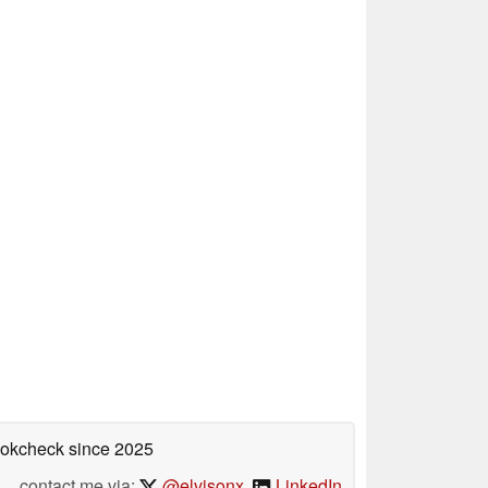
bookcheck
since 2025
contact me via:
@elvisonx
,
LinkedIn