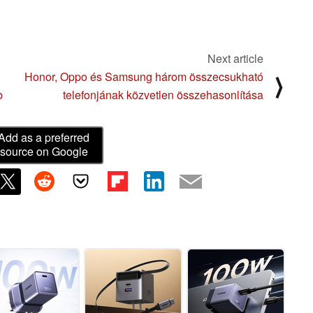
Next article
Honor, Oppo és Samsung három összecsukható
⟩
b
telefonjának közvetlen összehasonlítása
Add as a preferred
source on Google