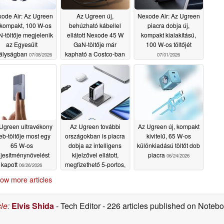
ode Air: Az Ugreen
Az Ugreen új,
Nexode Air: Az Ugreen
, kompakt, 100 W-os
behúzható kábellel
piacra dobja új,
-töltője megjelenik
ellátott Nexode 45 W
kompakt kialakítású,
az Egyesült
GaN-töltője már
100 W-os töltőjét
rályságban
kapható a Costco-ban
07/08/2026
07/01/2026
07/08/2026
Ugreen ultravékony
Az Ugreen további
Az Ugreen új, kompakt
eb-töltője most egy
országokban is piacra
kivitelű, 65 W-os
65 W-os
dobja az intelligens
különkiadású töltőt dob
ljesítménynövelést
kijelzővel ellátott,
piacra
06/24/2026
kapott
megfizethető 5-portos,
06/26/2026
160 W-os töltőt
ow more articles
06/26/2026
cle
:
Elvis Shida
- Tech Editor
- 226 articles published on Note