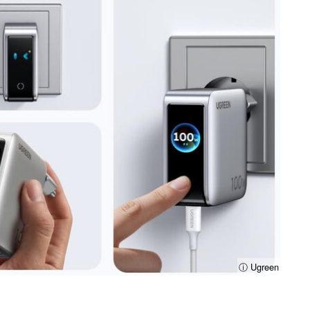
ⓘ Ugreen