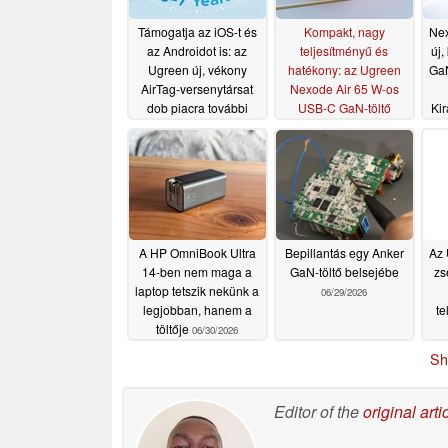
Támogatja az iOS-t és
Kompakt, nagy
Nex
az Androidot is: az
teljesítményű és
új
Ugreen új, vékony
hatékony: az Ugreen
GaN
AirTag-versenytársat
Nexode Air 65 W-os
dob piacra további
USB-C GaN-töltő
Ki
országokban
tesztje
07/24/2026
07/15/2026
A HP OmniBook Ultra
Bepillantás egy Anker
Az 
14-ben nem maga a
GaN-töltő belsejébe
zs
laptop tetszik nekünk a
06/29/2026
legjobban, hanem a
te
töltője
06/30/2026
Sh
Editor of the
original arti