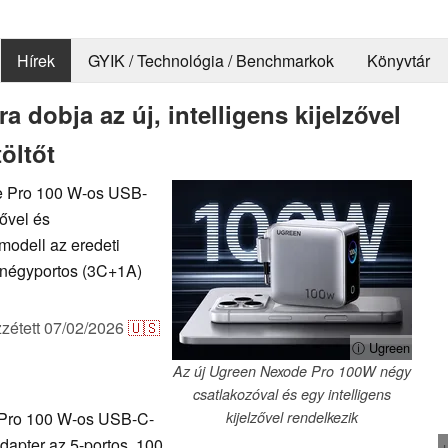
Hírek
GYIK / Technológia / Benchmarkok
Könyvtár
 dobja az új, intelligens kijelzővel
töltőt
e Pro 100 W-os USB-
zővel és
modell az eredeti
, négyportos (3C+1A)
zétett
07/02/2026
🇺🇸
ⓘ Ugreen
Az új Ugreen Nexode Pro 100W négy
csatlakozóval és egy intelligens
Pro 100 W-os USB-C-
kijelzővel rendelkezik
 adapter az 5-portos, 100