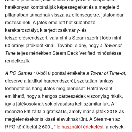
hatékonyan kombinálják képességeiket és a megfelelő
pillanatban támadnak vissza az ellenségekre, jutalomban
részesülnek. A játék emellett hét különböző
karakterosztályt, kiterjedt zsákmány- és
felszerelésrendszert, valamint a Steam szerint több mint
50 órányi játékidőt kínál. További előny, hogy
a Tower of
Time
teljes mértékben Steam Deck Verified minősítéssel
rendelkezik.
A PC Games
10-ből 8 ponttal értékelte
a Tower of Time-ot
,
dicsérve a taktikai harcrendszerét, szokatlan fantasy
történetét és hangulatos megjelenését. Hátrányként
említhető, hogy a hangos párbeszédek viszonylag ritkák,
így a játékosoknak sok olvasásra kell számítaniuk. A
recenzió kritizálta a grafikát is, amely már a játék 2018-as
megjelenésekor is kissé elavultnak tűnt. A Steam-en az
RPG körülbelül 2 600 „
” felhasználói értékelést
, amelyek