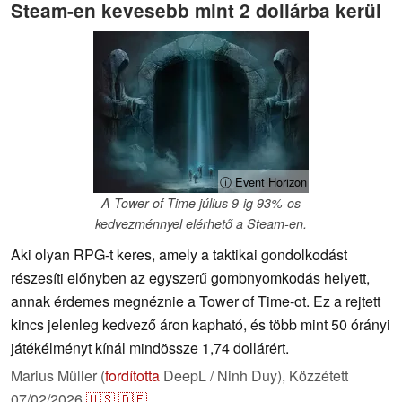
Steam-en kevesebb mint 2 dollárba kerül
ⓘ Event Horizon
A Tower of Time július 9-ig 93%-os
kedvezménnyel elérhető a Steam-en.
Aki olyan RPG-t keres, amely a taktikai gondolkodást
részesíti előnyben az egyszerű gombnyomkodás helyett,
annak érdemes megnéznie a Tower of Time-ot. Ez a rejtett
kincs jelenleg kedvező áron kapható, és több mint 50 órányi
játékélményt kínál mindössze 1,74 dollárért.
Marius Müller (
fordította
DeepL / Ninh Duy),
Közzétett
07/02/2026
🇺🇸
🇩🇪
...