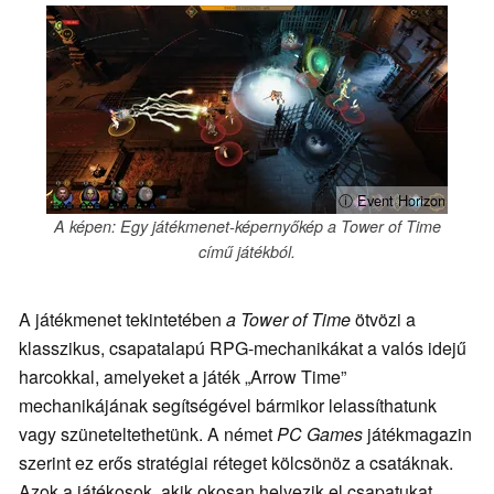
ⓘ Event Horizon
A képen: Egy játékmenet-képernyőkép a Tower of Time
című játékból.
A játékmenet tekintetében
a Tower of Time
ötvözi a
klasszikus, csapatalapú RPG-mechanikákat a valós idejű
harcokkal, amelyeket a játék „Arrow Time”
mechanikájának segítségével bármikor lelassíthatunk
vagy szüneteltethetünk. A német
PC Games
játékmagazin
szerint ez erős stratégiai réteget kölcsönöz a csatáknak.
Azok a játékosok, akik okosan helyezik el csapatukat,