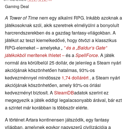
Gaming
Deal
A Tower of Time
nem egy alkalmi RPG. Inkább azoknak a
játékosoknak szól, akik szeretnek elmélyülni a bonyolult
harcrendszerekben és a gazdag fantasy-világokban. A
játékot az teszi kiemelkedővé, hogy ötvözi a klasszikus
RPG-elemeket – amelyek
a „
” és a „Baldur’s Gate”
játékokból
merítenek ihletet –
és a
SpellForce
. A játék
normál ára körülbelül 25 dollár, de jelenleg a Steam nyári
akciójának köszönhetően hatalmas, 93%-os
kedvezménnyel mindössze
1,74 dollárért
, a Steam nyári
akciójának köszönhetően, amely 93%-os óriási
kedvezményt biztosít. A
SteamDB
adatok szerint ez
megegyezik a játék eddigi legalacsonyabb árával, bár ezt
a szintet már korábban is többször elérte.
A történet Artara kontinensen játszódik, egy fantasy
világban, amelynek egykor nagyszerű civilizációja a