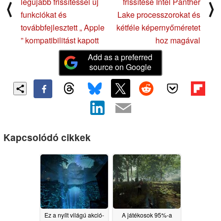
legújabb frissítéssel új
frissítése Intel Panther
⟨
⟩
funkciókat és
Lake processzorokat és
továbbfejlesztett „ Apple
kétféle képernyőméretet
” kompatibilitást kapott
hoz magával
Add as a preferred
source on Google
Kapcsolódó cikkek
Ez a nyílt világú akció-
A játékosok 95%-a