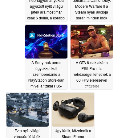
néphagyományokba
dollárra: a Call of Duty:
ágyazott nyílt világú
Modern Warfare II a
játék ára most már
Steam nyári akciója
csak 6 dollár, a korábbi
során minden idők
60 dollár helyett
legalacsonyabb árára
esett vissza
07/03/2026
07/02/2026
A Sony-nak peres
A GTA 6-nak akár a
ügyekkel kell
PS5 Pro-n is
szembenéznie a
nehézségei lehetnek a
PlayStation Store-ban,
60 FPS elérésével
mivel a fizikai PS5-
07/02/2026
játékok digitális
formátumra váltanak
07/02/2026
Ez a nyílt világú
Úgy tűnik, közeledik a
városépítő játék,
Steam Frame