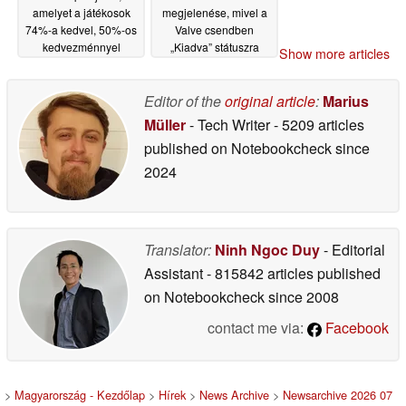
amelyet a játékosok
megjelenése, mivel a
74%-a kedvel, 50%-os
Valve csendben
kedvezménnyel
„Kiadva” státuszra
Show more articles
kapható a Steam-en
állította a vezeték
nélküli adapter
07/02/2026
illesztőprogramját
Editor of the
original article
:
Marius
07/02/2026
Müller
- Tech Writer
- 5209 articles
published on Notebookcheck
since
2024
Translator:
Ninh Ngoc Duy
- Editorial
Assistant
- 815842 articles published
on Notebookcheck
since 2008
contact me via:
Facebook
>
Magyarország - Kezdőlap
>
Hírek
>
News Archive
>
Newsarchive 2026 07