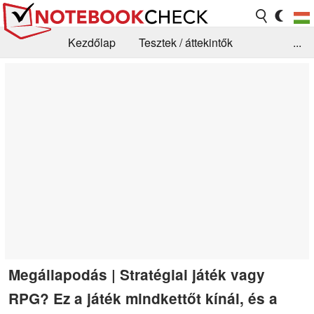
Kezdőlap
Tesztek / áttekintők
...
Hírek
GYIK / Technológia / Benchmarkok
Könyvtár
Kapcsolat
Megállapodás | Stratégiai játék vagy
RPG? Ez a játék mindkettőt kínál, és a