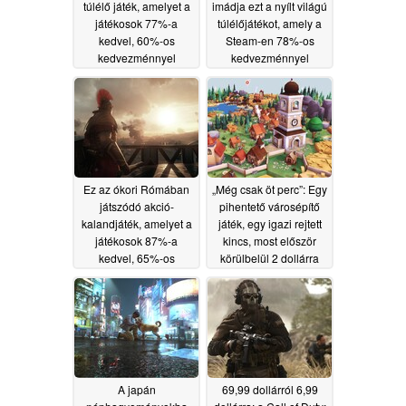
túlélő játék, amelyet a
imádja ezt a nyílt világú
játékosok 77%-a
túlélőjátékot, amely a
kedvel, 60%-os
Steam-en 78%-os
kedvezménnyel
kedvezménnyel
kapható a Steam-en
kapható
07/07/2026
07/08/2026
Ez az ókori Rómában
„Még csak öt perc”: Egy
játszódó akció-
pihentető városépítő
kalandjáték, amelyet a
játék, egy igazi rejtett
játékosok 87%-a
kincs, most először
kedvel, 65%-os
körülbelül 2 dollárra
kedvezménnyel
csökkent a Steam-en
kapható a Steam-en
07/03/2026
07/05/2026
A japán
69,99 dollárról 6,99