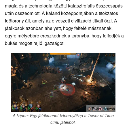
mágia és a technológia közötti katasztrofális összecsapás
után összeomlott. A kaland középpontjában a titokzatos
Időtorony áll, amely az elveszett civilizáció titkait őrzi. A
játékosok azonban ahelyett, hogy felfelé másznának,
egyre mélyebbre ereszkednek a toronyba, hogy felfedjék a
bukás mögött rejlő igazságot.
ⓘ Event Horizon
A képen: Egy játékmenet-képernyőkép a Tower of Time
című játékból.