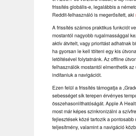
frissítés globális-e, legalábbis a német
Reddit-felhasználó is megerősített, aki
A frissítés számos praktikus funkciót v
mostantól nagyobb rugalmassággal kezel
aktív átvitelt, vagy prioritást adhatna
ha gyorsan le kell tölteni egy kis útvon
letöltésével folytatnánk. Az offline útvo
felhasználók mostantól elmenthetik az 
indítaniuk a navigációt.
Ezen felül a frissítés támogatja a „Grad
sebességet sík terepen érvényes tempóv
összehasonlíthatóságát. Apple A Health-
most már képes szinkronizálni a szívf
fejlesztések közé tartozik a pontosab
teljesítmény, valamint a navigáció köz