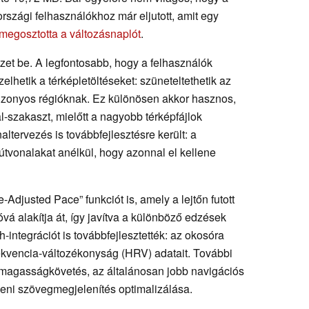
országi felhasználókhoz már eljutott, amit egy
megosztotta a változásnaplót
.
ezet be. A legfontosabb, hogy a felhasználók
hetik a térképletöltéseket: szüneteltethetik az
k bizonyos régióknak. Ez különösen akkor hasznos,
al-szakaszt, mielőtt a nagyobb térképfájlok
naltervezés is továbbfejlesztésre került: a
útvonalakat anélkül, hogy azonnal el kellene
e-Adjusted Pace” funkciót is, amely a lejtőn futott
á alakítja át, így javítva a különböző edzések
integrációt is továbbfejlesztették: az okosóra
rekvencia-változékonyság (HRV) adatait. További
b magasságkövetés, az általánosan jobb navigációs
beni szövegmegjelenítés optimalizálása.