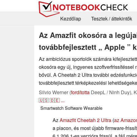
Kezdőlap
Tesztek / áttekintők
Az Amazfit okosóra a legújab
továbbfejlesztett „ Apple ” 
Az ambiciózus sportolók számára kifejlesztett
okosóra egy új, ingyenes szoftverfrissítéssel
bővül. A Cheetah 2 Ultra további edzésfunkci
továbbfejlesztett térképkezelési lehetőségeket
Silvio Werner (
fordította
DeepL / Ninh Duy),
K
🇺🇸
🇩🇪
...
Smartwatch
Software
Wearable
Az
Amazfit Cheetah 2 Ultra
(
az Amazo
a piacon, és most újabb firmware-frissí
6.1.206.1-es verzióra frissül, a fájl m