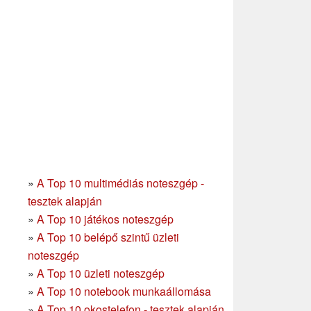
»
A Top 10 multimédiás noteszgép -
tesztek alapján
»
A Top 10 játékos noteszgép
»
A Top 10 belépő szintű üzleti
noteszgép
»
A Top 10 üzleti noteszgép
»
A Top 10 notebook munkaállomása
»
A Top 10 okostelefon - tesztek alapján