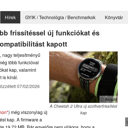
Hírek
GYIK / Technológia / Benchmarkok
Könyvtár
b frissítéssel új funkciókat és
kompatibilitást kapott
, nagy teljesítményű
 még több funkcióval
ókat kap, valamint
 is kínál.
özzétett
07/02/2026
ⓘ Amazfit
A Cheetah 2 Ultra új szoftverfrissítést
non
) még viszonylag új
kap
tést kap. A firmware a
érete 19,72 MB. Bár egyelőre nem világos, hogy a