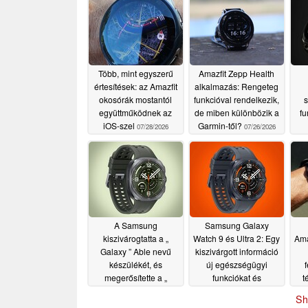
Több, mint egyszerű
Amazfit Zepp Health
értesítések: az Amazfit
alkalmazás: Rengeteg
okosórák mostantól
funkcióval rendelkezik,
s
együttműködnek az
de miben különbözik a
fu
iOS-szel
Garmin-től?
07/28/2026
07/26/2026
A Samsung
Samsung Galaxy
kiszivárogtatta a „
Watch 9 és Ultra 2: Egy
Ama
Galaxy ” Able nevű
kiszivárgott információ
készülékét, és
új egészségügyi
megerősítette a „
funkciókat és
t
Galaxy ” Watch9 és a „
órafelületeket tár fel
do
Sh
Galaxy ” Watch Ultra2
07/06/2026