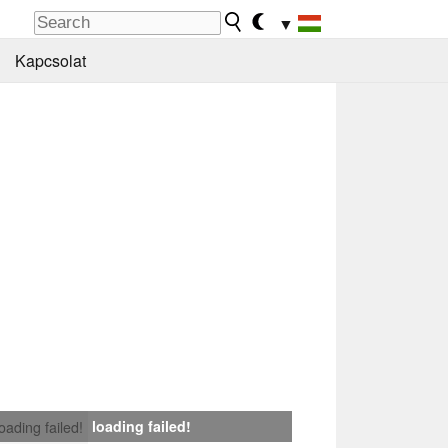
▼
Kapcsolat
loading failed!
loading failed!