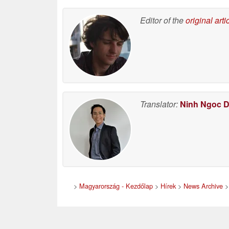
létezését
07/07/2026
Editor of the
original arti
Translator:
Ninh Ngoc 
>
Magyarország - Kezdőlap
>
Hírek
>
News Archive