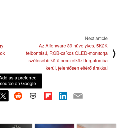
Next article
gy
Az Alienware 39 hüvelykes, 5K2K
⟩
sok
felbontású, RGB-csíkos OLED-monitorja
szélesebb körű nemzetközi forgalomba
kerül, jelentősen eltérő árakkal
Add as a preferred
source on Google