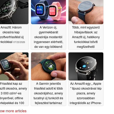
Amazfit: Három
A Verizon új,
Több, mint egyszerű
okosóra kap
gyermekbarát
hibajavítások: az
zoftverfrissítést új
okosórája mostantól
Amazfit új, hatékony
nkciókkal
ingyenesen elérhető,
funkciókkal bővíti
07/23/2026
de van egy bökkenő
megfizethető
okosóráját
07/15/2026
07/07/2026
Frissítést kap az
A Garmin jelentős
Az Amazfit egy „ Apple
zfit okosóra, amely
frissítést adott ki több
” típusú okosórával lép
3 000 cd/m²-es
okosórájához, amely
piacra, amely
fényerővel, offline
tucatnyi új funkciót és
szorosabban
érképekkel és 100
fejlesztést tartalmaz
integrálódik az iPhone-
lláros áron kapható
hoz
07/02/2026
06/29/2026
ow more articles
07/05/2026