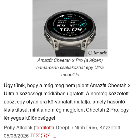
ⓘ Amazfit
Amazfit Cheetah 2 Pro (a képen)
hamarosan csatlakozhat egy Ultra
modell is
Úgy tűnik, hogy a még meg nem jelent Amazfit Cheetah 2
Ultra a közösségi médiában ugratott. A nemrég közzétett
poszt egy olyan óra körvonalait mutatja, amely hasonló
kialakítású, mint a nemrég megjelent Cheetah 2 Pro, egy
lényeges különbséggel.
Polly Allcock (
fordította
DeepL / Ninh Duy),
Közzétett
05/08/2026
🇺🇸
🇩🇪
...