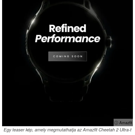
ⓘ Amazfit
Egy teaser kép, amely megmutathatja az Amazfit Cheetah 2 Ultra-t