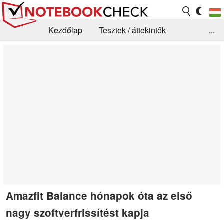
Kezdőlap
Tesztek / áttekintők
...
Hírek
GYIK / Technológia / Benchmarkok
Könyvtár
Kapcsolat
Amazfit Balance hónapok óta az első
nagy szoftverfrissítést kapja