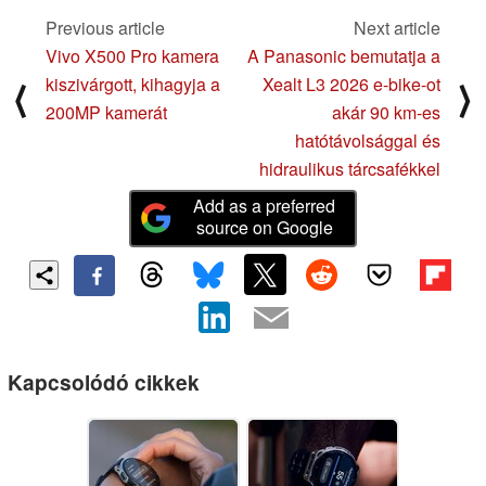
Previous article
Next article
Vivo X500 Pro kamera
A Panasonic bemutatja a
kiszivárgott, kihagyja a
Xealt L3 2026 e-bike-ot
⟨
⟩
200MP kamerát
akár 90 km-es
hatótávolsággal és
hidraulikus tárcsafékkel
Add as a preferred
source on Google
Kapcsolódó cikkek