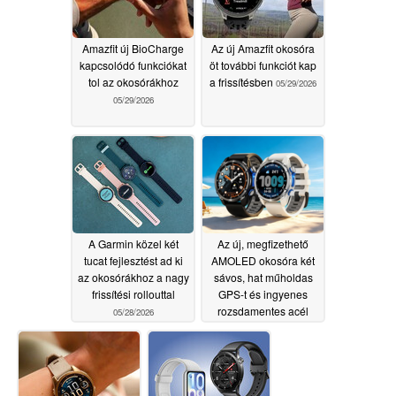
Amazfit új BioCharge
Az új Amazfit okosóra
kapcsolódó funkciókat
öt további funkciót kap
tol az okosórákhoz
a frissítésben
05/29/2026
05/29/2026
A Garmin közel két
Az új, megfizethető
tucat fejlesztést ad ki
AMOLED okosóra két
az okosórákhoz a nagy
sávos, hat műholdas
frissítési rollouttal
GPS-t és ingyenes
rozsdamentes acél
05/28/2026
szíjat kínál
05/27/2026