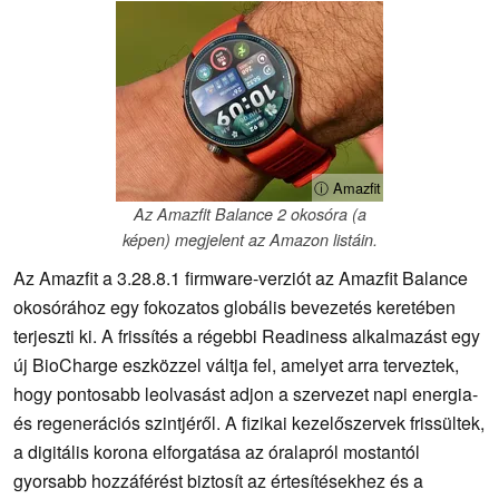
ⓘ Amazfit
Az Amazfit Balance 2 okosóra (a
képen) megjelent az Amazon listáin.
Az Amazfit a 3.28.8.1 firmware-verziót az Amazfit Balance
okosórához egy fokozatos globális bevezetés keretében
terjeszti ki. A frissítés a régebbi Readiness alkalmazást egy
új BioCharge eszközzel váltja fel, amelyet arra terveztek,
hogy pontosabb leolvasást adjon a szervezet napi energia-
és regenerációs szintjéről. A fizikai kezelőszervek frissültek,
a digitális korona elforgatása az óralapról mostantól
gyorsabb hozzáférést biztosít az értesítésekhez és a