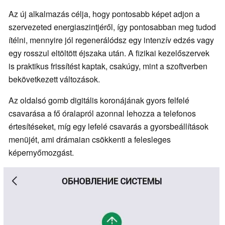
Az új alkalmazás célja, hogy pontosabb képet adjon a
szervezeted energiaszintjéről, így pontosabban meg tudod
ítélni, mennyire jól regenerálódsz egy intenzív edzés vagy
egy rosszul eltöltött éjszaka után. A fizikai kezelőszervek
is praktikus frissítést kaptak, csakúgy, mint a szoftverben
bekövetkezett változások.
Az oldalsó gomb digitális koronájának gyors felfelé
csavarása a fő óralapról azonnal lehozza a telefonos
értesítéseket, míg egy lefelé csavarás a gyorsbeállítások
menüjét, ami drámaian csökkenti a felesleges
képernyőmozgást.