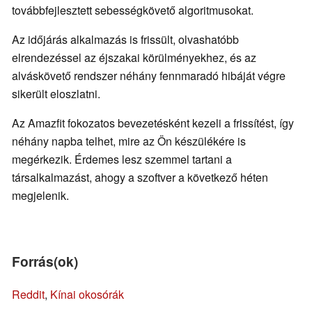
továbbfejlesztett sebességkövető algoritmusokat.
Az időjárás alkalmazás is frissült, olvashatóbb
elrendezéssel az éjszakai körülményekhez, és az
alváskövető rendszer néhány fennmaradó hibáját végre
sikerült eloszlatni.
Az Amazfit fokozatos bevezetésként kezeli a frissítést, így
néhány napba telhet, mire az Ön készülékére is
megérkezik. Érdemes lesz szemmel tartani a
társalkalmazást, ahogy a szoftver a következő héten
megjelenik.
Forrás(ok)
Reddit
,
Kínai okosórák