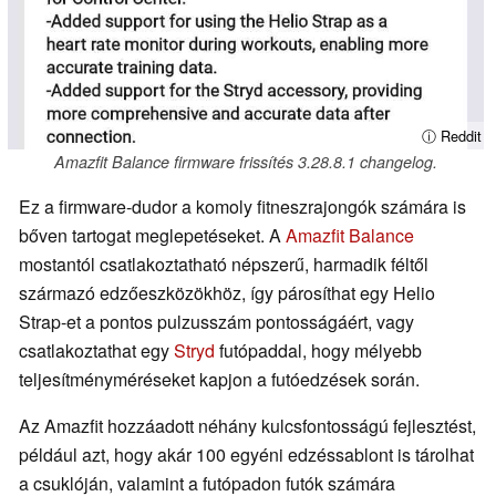
ⓘ Reddit
Amazfit Balance firmware frissítés 3.28.8.1 changelog.
Ez a firmware-dudor a komoly fitneszrajongók számára is
bőven tartogat meglepetéseket. A
Amazfit Balance
mostantól csatlakoztatható népszerű, harmadik féltől
származó edzőeszközökhöz, így párosíthat egy Helio
Strap-et a pontos pulzusszám pontosságáért, vagy
csatlakoztathat egy
Stryd
futópaddal, hogy mélyebb
teljesítményméréseket kapjon a futóedzések során.
Az Amazfit hozzáadott néhány kulcsfontosságú fejlesztést,
például azt, hogy akár 100 egyéni edzéssablont is tárolhat
a csuklóján, valamint a futópadon futók számára