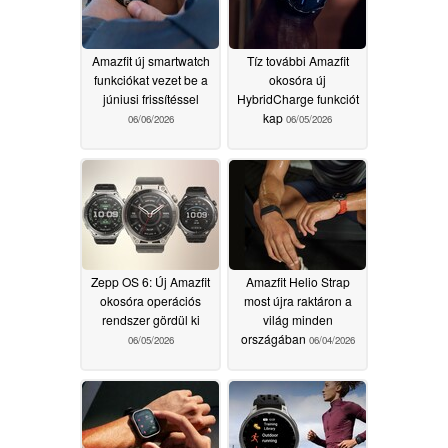
Amazfit új smartwatch
Tíz további Amazfit
funkciókat vezet be a
okosóra új
júniusi frissítéssel
HybridCharge funkciót
kap
06/06/2026
06/05/2026
Zepp OS 6: Új Amazfit
Amazfit Helio Strap
okosóra operációs
most újra raktáron a
rendszer gördül ki
világ minden
országában
06/05/2026
06/04/2026