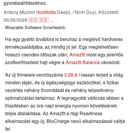
gyorsbeállításokhoz.
Antony Muchiri (
fordította
DeepL / Ninh Duy),
Közzétett
05/26/2026
🇺🇸
🇩🇪
...
Wearable
Software
Smartwatch
Ha egy gyártó továbbra is beruház a meglévő hardveres
termékcsaládjába, az mindig jó jel. Egy meglehetősen
hosszú csendes időszak után,
Amazfit
most egy jelentős
szoftverfrissítést hajt végre a
Amazfit Balance
okosórát.
Az új firmware verziószáma
3.28.8.1
lassan terjed a világ
minden táján, és új egészségügyi eszközöket, a fizikai
vezérlés néhány finomítását és néhány teljesítmény-
optimalizálást tartalmaz. A legnagyobb változás ebben a
frissítésben az óra napi energia nyomon követésének
teljes átalakítása. Az Amazfit a régi Readiness
alkalmazást egy új, BioCharge nevű alkalmazással váltja
fel.