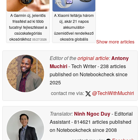
A Garmin új, jelentős
A Xiaomi feltárja három
frissítést ad ki több
új, akár 21 napos
tucatnyi fejlesztéssel a
akkumulátor-
csúcskategóriás
üzemidővel rendelkező
okosórákhoz
okosóra globális
05/27/2026
Show more articles
árazását
05/27/2026
Editor of the
original article
:
Antony
Muchiri
- Tech Writer
- 238 articles
published on Notebookcheck
since
2025
contact me via:
@TechWithMuchiri
Translator:
Ninh Ngoc Duy
- Editorial
Assistant
- 814621 articles published
on Notebookcheck
since 2008