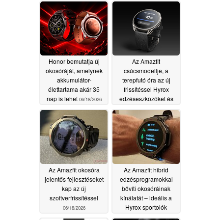
Honor bemutatja új
Az Amazfit
okosóráját, amelynek
csúcsmodellje, a
akkumulátor-
terepfutó óra az új
élettartama akár 35
frissítéssel Hyrox
nap is lehet
edzéseszközöket és
06/18/2026
okosabb
energiafogyasztás-
nyomonkövetést kap
06/18/2026
Az Amazfit okosóra
Az Amazfit hibrid
jelentős fejlesztéseket
edzésprogramokkal
kap az új
bővíti okosóráinak
szoftverfrissítéssel
kínálatát – ideális a
Hyrox sportolók
06/18/2026
számára
06/16/2026