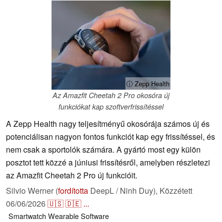
ⓘ Zepp Health
Az Amazfit Cheetah 2 Pro okosóra új
funkciókat kap szoftverfrissítéssel
A Zepp Health nagy teljesítményű okosórája számos új és
potenciálisan nagyon fontos funkciót kap egy frissítéssel, és
nem csak a sportolók számára. A gyártó most egy külön
posztot tett közzé a júniusi frissítésről, amelyben részletezi
az Amazfit Cheetah 2 Pro új funkcióit.
Silvio Werner (
fordította
DeepL / Ninh Duy),
Közzétett
06/06/2026
🇺🇸
🇩🇪
...
Smartwatch
Wearable
Software