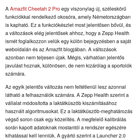
A
Amazfit Cheetah 2 Pro
egy viszonylag új, széleskörű
funkciókkal rendelkező okosóra, amely Németországban
is kapható. Ez a funkciókészlet most jelentősen bővül, és
a változások elég jelentősek ahhoz, hogy a Zepp Health
ismét foglalkozzon velük egy külön bejegyzésben a saját
weboldalán és az Amazfit blogjában. A változások
azonban nem teljesen újak. Mégis, várhatóan jelentős
javulást hoznak, különösen, de nem kizárólag a sportolók
számára.
Az egyik jelentős változás nem feltétlenül lesz azonnal
látható a felhasználók számára. A Zepp Health szerint a
vállalat módosította a laktátküszöb kiszámításához
használt algoritmusokat. Ez a laktátküszöb-meghatározás
végső soron csak egy közelítés. A megfelelő kalibrálás
során kapott adatoknak mostantól a rendszer egészére
kihatással kell lenniük. A gyártó szerint a Launcher 2.0