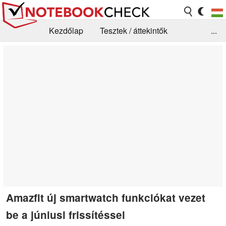
Kezdőlap
Tesztek / áttekintők
...
Hírek
GYIK / Technológia / Benchmarkok
Könyvtár
Kapcsolat
Amazfit új smartwatch funkciókat vezet
be a júniusi frissítéssel