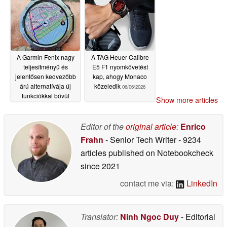
06/09/2026
A Garmin Fenix nagy
A TAG Heuer Calibre
teljesítményű és
E5 F1 nyomkövetést
jelentősen kedvezőbb
kap, ahogy Monaco
árú alternatívája új
közeledik
06/06/2026
funkciókkal bővül
Show more articles
06/08/2026
Editor of the
original article
:
Enrico
Frahn
- Senior Tech Writer
- 9234
articles published on Notebookcheck
since 2021
contact me via:
LinkedIn
Translator:
Ninh Ngoc Duy
- Editorial