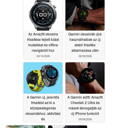
Az Amazfit okosóra
Garmin okosórák újra
frissítése fejlett futási
használhatóak az új
mutatókat és offline
stabil frissítés
navigációt hoz
alkalmazása után
06/16/2026
06/09/2026
A Garmin új, jelentős
A Garmin előtt: Amazfit
frissítést ad ki a
Cheetah 2 Ultra és
középkategóriás
mások támogatják az
okosórákhoz, aktivitási
új iPhone funkciót
és
06/08/2026
edzésfejlesztésekkel