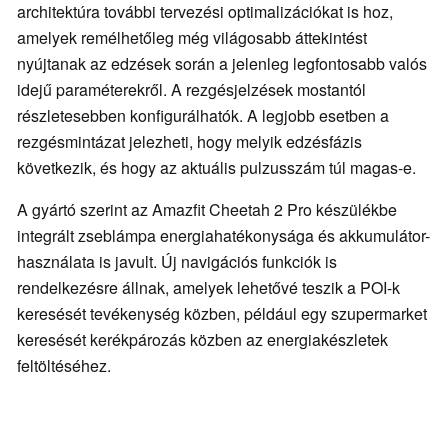
architektúra további tervezési optimalizációkat is hoz,
amelyek remélhetőleg még világosabb áttekintést
nyújtanak az edzések során a jelenleg legfontosabb valós
idejű paraméterekről. A rezgésjelzések mostantól
részletesebben konfigurálhatók. A legjobb esetben a
rezgésmintázat jelezheti, hogy melyik edzésfázis
következik, és hogy az aktuális pulzusszám túl magas-e.
A gyártó szerint az Amazfit Cheetah 2 Pro készülékbe
integrált zseblámpa energiahatékonysága és akkumulátor-
használata is javult. Új navigációs funkciók is
rendelkezésre állnak, amelyek lehetővé teszik a POI-k
keresését tevékenység közben, például egy szupermarket
keresését kerékpározás közben az energiakészletek
feltöltéséhez.