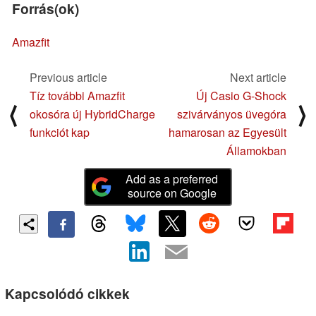
Forrás(ok)
Amazfit
Previous article
Next article
Tíz további Amazfit
Új Casio G-Shock
⟨
⟩
okosóra új HybridCharge
szivárványos üvegóra
funkciót kap
hamarosan az Egyesült
Államokban
Add as a preferred
source on Google
Kapcsolódó cikkek