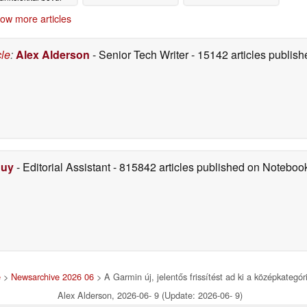
06/08/2026
ow more articles
cle
:
Alex Alderson
- Senior Tech Writer
- 15142 articles publi
Duy
- Editorial Assistant
- 815842 articles published on Notebo
e
>
Newsarchive 2026 06
> A Garmin új, jelentős frissítést ad ki a középkategór
Alex Alderson, 2026-06- 9 (Update: 2026-06- 9)