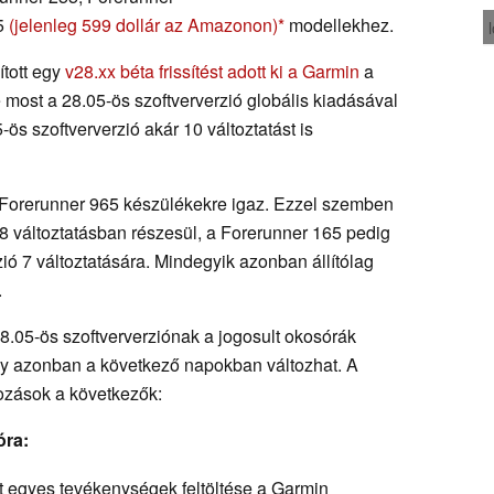
65
(jelenleg 599 dollár az Amazonon)
modellekhez.
tott egy
v28.xx béta frissítést adott ki a Garmin
a
 most a 28.05-ös szoftververzió globális kiadásával
-ös szoftververzió akár 10 változtatást is
Forerunner 965 készülékekre igaz. Ezzel szemben
8 változtatásban részesül, a Forerunner 165 pedig
ió 7 változtatására. Mindegyik azonban állítólag
.
28.05-ös szoftververziónak a jogosult okosórák
ány azonban a következő napokban változhat. A
tozások a következők:
óra:
t egyes tevékenységek feltöltése a Garmin