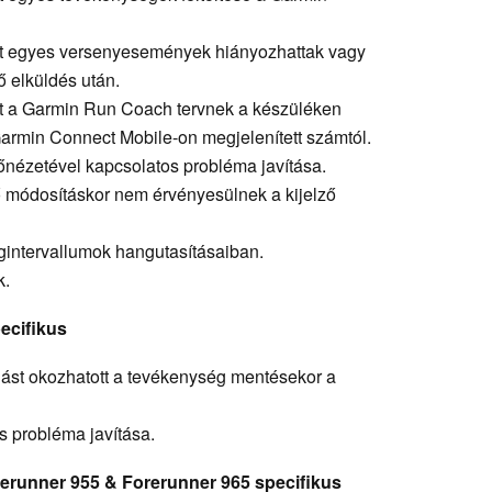
tt egyes versenyesemények hiányozhattak vagy
ő elküldés után.
tt a Garmin Run Coach tervnek a készüléken
Garmin Connect Mobile-on megjelenített számtól.
őnézetével kapcsolatos probléma javítása.
ő módosításkor nem érvényesülnek a kijelző
ágintervallumok hangutasításaiban.
k.
ecifikus
lást okozhatott a tevékenység mentésekor a
s probléma javítása.
rerunner 955 & Forerunner 965 specifikus