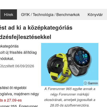
Hírek
GYIK / Technológia / Benchmarkok
Könyvtár
tést ad ki a középkategóriás
dzésfejlesztésekkel
épkategóriás
 új frissítés állítólag
smódokat.
Közzétett
06/09/2026
ⓘ Garmin
sítést öt régebbi
A Forerunner 965 egyike annak a
foglalva, majdnem négy
négy Forerunner márkájú
ta a 27.09-es
okosórának, amelyek jogosultak a
28.05-ös szoftververzióra.
unner 255, Forerunner