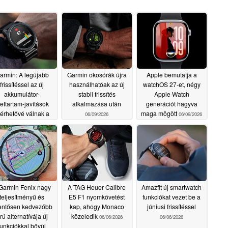
armin: A legújabb
Garmin okosórák újra
Apple bemutatja a
frissítéssel az új
használhatóak az új
watchOS 27-et, négy
akkumulátor-
stabil frissítés
Apple Watch
lettartam-javítások
alkalmazása után
generációt hagyva
lérhetővé válnak a
maga mögött
06/09/2026
06/09/2026
csúcskategóriás
kosórák számára
06/15/2026
Garmin Fenix nagy
A TAG Heuer Calibre
Amazfit új smartwatch
teljesítményű és
E5 F1 nyomkövetést
funkciókat vezet be a
lentősen kedvezőbb
kap, ahogy Monaco
júniusi frissítéssel
rú alternatívája új
közeledik
06/06/2026
06/06/2026
funkciókkal bővül