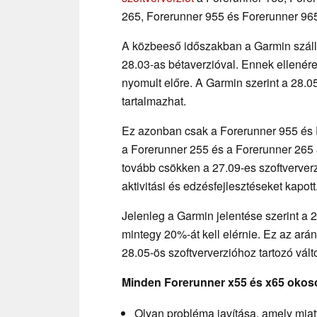
265, Forerunner 955 és Forerunner 9
A közbeeső időszakban a Garmin szállí
28.03-as bétaverzióval. Ennek ellenére
nyomult előre. A Garmin szerint a 28.05
tartalmazhat.
Ez azonban csak a Forerunner 955 és 
a Forerunner 255 és a Forerunner 265 
tovább csökken a 27.09-es szoftververz
aktivitási és edzésfejlesztéseket kapott
Jelenleg a Garmin jelentése szerint a 
mintegy 20%-át kell elérnie. Ez az ar
28.05-ös szoftververzióhoz tartozó vál
Minden Forerunner x55 és x65 okos
Olyan probléma javítása, amely miat