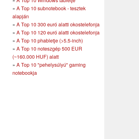
»
A Top 10 Windows tabletje
»
A Top 10 subnotebook - tesztek
alapján
»
A Top 10 300 euró alatti okostelefonja
»
A Top 10 120 euró alatti okostelefonja
»
A Top 10 phabletje (>5.5-inch)
»
A Top 10 noteszgép 500 EUR
(~160.000 HUF) alatt
»
A Top 10 "pehelysúlyú" gaming
notebookja