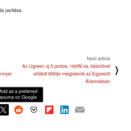
s javítása.
Next article
Az Ugreen új 5 portos, 160W-os, kijelzővel
⟩
énnyel
ellátott töltője megjelenik az Egyesült
Államokban
Add as a preferred
source on Google