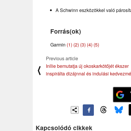
A Schwinn eszközökkel való párosítá
Forrás(ok)
Garmin
(1)
(2)
(3)
(4)
(5)
Previous article
Inllie bemutatja új okoskarkötőjét ékszer
⟨
inspirálta dizájnnal és indulási kedvezm
Kapcsolódó cikkek