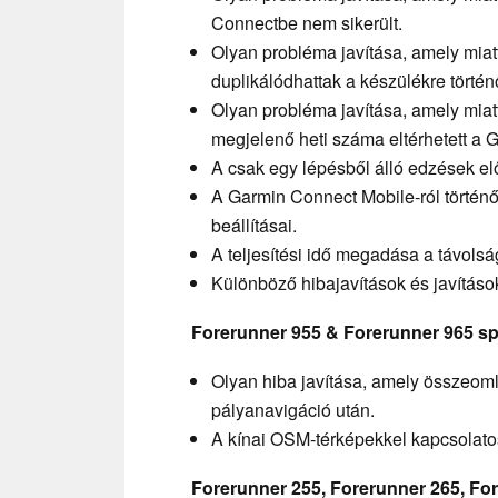
Connectbe nem sikerült.
Olyan probléma javítása, amely mia
duplikálódhattak a készülékre történ
Olyan probléma javítása, amely mia
megjelenő heti száma eltérhetett a 
A csak egy lépésből álló edzések el
A Garmin Connect Mobile-ról történ
beállításai.
A teljesítési idő megadása a távols
Különböző hibajavítások és javításo
Forerunner 955 & Forerunner 965 sp
Olyan hiba javítása, amely összeom
pályanavigáció után.
A kínai OSM-térképekkel kapcsolato
Forerunner 255, Forerunner 265, Fo