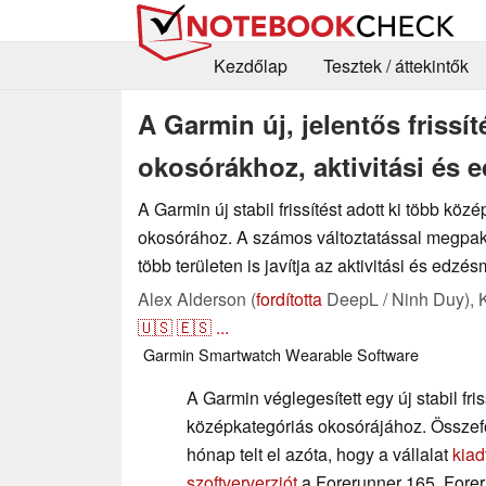
Kezdőlap
Tesztek / áttekintők
A Garmin új, jelentős frissí
okosórákhoz, aktivitási és e
A Garmin új stabil frissítést adott ki több köz
okosórához. A számos változtatással megpakolt
több területen is javítja az aktivitási és edzé
Alex Alderson (
fordította
DeepL / Ninh Duy),
🇺🇸
🇪🇸
...
Garmin
Smartwatch
Wearable
Software
A Garmin véglegesített egy új stabil fris
középkategóriás okosórájához. Össze
hónap telt el azóta, hogy a vállalat
kiad
szoftververziót
a Forerunner 165, Forer