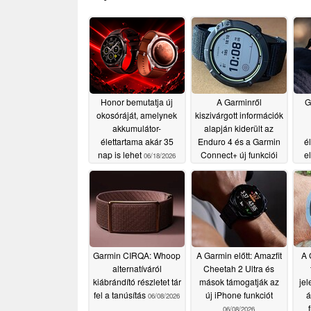
Honor bemutatja új
A Garminről
G
okosóráját, amelynek
kiszivárgott információk
akkumulátor-
alapján kiderült az
élettartama akár 35
Enduro 4 és a Garmin
é
nap is lehet
Connect+ új funkciói
e
06/18/2026
06/17/2026
o
Garmin CIRQA: Whoop
A Garmin előtt: Amazfit
A 
alternatíváról
Cheetah 2 Ultra és
kiábrándító részletet tár
mások támogatják az
je
fel a tanúsítás
új iPhone funkciót
á
06/08/2026
06/08/2026