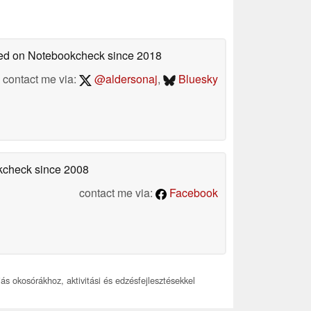
shed on Notebookcheck
since 2018
contact me via:
@aldersonaj
,
Bluesky
okcheck
since 2008
contact me via:
Facebook
iás okosórákhoz, aktivitási és edzésfejlesztésekkel