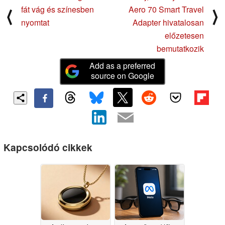
fát vág és színesben
Aero 70 Smart Travel
⟨
⟩
nyomtat
Adapter hivatalosan
előzetesen
bemutatkozik
Add as a preferred
source on Google
Kapcsolódó cikkek