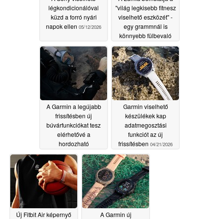
légkondicionálóval
"világ legkisebb fitnesz
küzd a forró nyári
viselhető eszközét" -
napok ellen
egy grammnál is
05/12/2026
könnyebb fülbevaló
04/28/2026
A Garmin a legújabb
Garmin viselhető
frissítésben új
készülékek kap
búvárfunkciókat tesz
adatmegosztási
elérhetővé a
funkciót az új
hordozható
frissítésben
04/21/2026
eszközökön
04/23/2026
Új Fitbit Air képernyő
A Garmin új