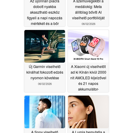
Az újonnan piacra
A szemüvegektől a
dobott nyakba
medálokig: Meta
akasztható eszköz
állítólag bővíti AI
figyeli a napi napozás
viselhető portfólióját
mértékét és a bőr
06/02/2026
egészségi állapotát
06/15/2026
Új Garmin viselhető
A Xiaomi új viselhetőt
kínálhat fokozott edzés
ad ki Kínán kívül 2000
nyomon követése
nit AMOLED kijelzővel
és 21 napos
06/02/2026
akkumulátor-
üzemidővel
05/26/2026
A Sony viselhető
A Lumia bemutatja a