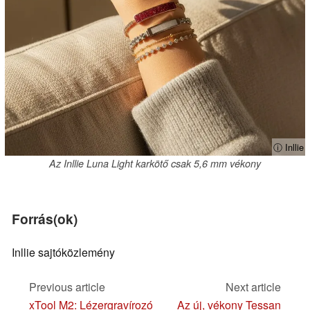
ⓘ Inllie
Az Inllie Luna Light karkötő csak 5,6 mm vékony
Forrás(ok)
Inllie sajtóközlemény
Previous article
Next article
xTool M2: Lézergravírozó
Az új, vékony Tessan