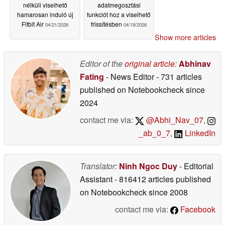
nélküli viselhető
adatmegosztási
hamarosan induló új
funkciót hoz a viselhető
Fitbit Air
frissítésben
04/21/2026
04/19/2026
Show more articles
Editor of the
original article
:
Abhinav
Fating
- News Editor
- 731 articles
published on Notebookcheck
since
2024
contact me via:
@Abhi_Nav_07
,
_ab_0_7
,
LinkedIn
Translator:
Ninh Ngoc Duy
- Editorial
Assistant
- 816412 articles published
on Notebookcheck
since 2008
contact me via:
Facebook