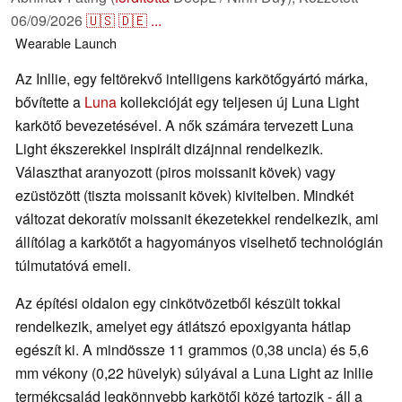
06/09/2026
🇺🇸
🇩🇪
...
Wearable
Launch
Az Inllie, egy feltörekvő intelligens karkötőgyártó márka,
bővítette a
Luna
kollekcióját egy teljesen új Luna Light
karkötő bevezetésével. A nők számára tervezett Luna
Light ékszerekkel inspirált dizájnnal rendelkezik.
Választhat aranyozott (piros moissanit kövek) vagy
ezüstözött (tiszta moissanit kövek) kivitelben. Mindkét
változat dekoratív moissanit ékezetekkel rendelkezik, ami
állítólag a karkötőt a hagyományos viselhető technológián
túlmutatóvá emeli.
Az építési oldalon egy cinkötvözetből készült tokkal
rendelkezik, amelyet egy átlátszó epoxigyanta hátlap
egészít ki. A mindössze 11 grammos (0,38 uncia) és 5,6
mm vékony (0,22 hüvelyk) súlyával a Luna Light az Inllie
termékcsalád legkönnyebb karkötői közé tartozik - áll a