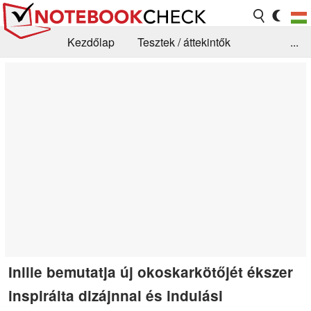
Kezdőlap
Tesztek / áttekintők
...
Hírek
GYIK / Technológia / Benchmarkok
Könyvtár
Kapcsolat
Inllie bemutatja új okoskarkötőjét ékszer
inspirálta dizájnnal és indulási