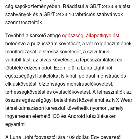
cég sajtóközleményében. Ráadásul a GB/T 2423.8 ejtési
szabványok és a GB/T 2423.10 vibrációs szabványok
szerint tesztelték.
Továbbá a karkötő átfogó
egészségi állapotfigyelést
,
beleértve a pulzusszám követését, a vér oxigénszintjének
monitorozását, a stressz követését, a szívritmus-
variabilitást, az alvás követését, a lépésszámlálást és
többféle edzésmódot. Ezen felül a Luna Light női
egészségügyi funkciókat is kínál, például menstruációs
cikluskövetést, biztonságos menstruációkövetést,
terhességkövetést és ovulációkövetést. A felhasználók az
összes egészségügyi betekintést közvetlenül az NX Wear
társalkalmazáson keresztül követhetik nyomon, amely
ingyenesen elérhető iOS és Android készülékeken
egyaránt.
A Luna Light fogyasztói ára 109 dollár. Egy bevezető