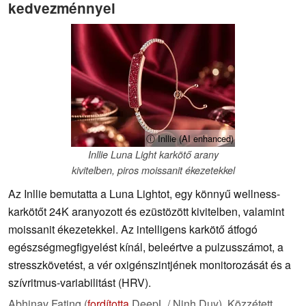
kedvezménnyel
ⓘ Inllie (AI enhanced)
Inllie Luna Light karkötő arany
kivitelben, piros moissanit ékezetekkel
Az Inllie bemutatta a Luna Lightot, egy könnyű wellness-
karkötőt 24K aranyozott és ezüstözött kivitelben, valamint
moissanit ékezetekkel. Az intelligens karkötő átfogó
egészségmegfigyelést kínál, beleértve a pulzusszámot, a
stresszkövetést, a vér oxigénszintjének monitorozását és a
szívritmus-variabilitást (HRV).
Abhinav Fating (
fordította
DeepL / Ninh Duy),
Közzétett