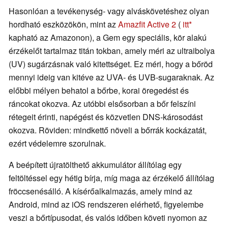
Hasonlóan a tevékenység- vagy alváskövetéshez olyan
hordható eszközökön, mint az
Amazfit Active 2
(
itt
kapható az Amazonon), a Gem egy speciális, kör alakú
érzékelőt tartalmaz titán tokban, amely méri az ultraibolya
(UV) sugárzásnak való kitettséget. Ez méri, hogy a bőröd
mennyi ideig van kitéve az UVA- és UVB-sugaraknak. Az
előbbi mélyen behatol a bőrbe, korai öregedést és
ráncokat okozva. Az utóbbi elsősorban a bőr felszíni
rétegeit érinti, napégést és közvetlen DNS-károsodást
okozva. Röviden: mindkettő növeli a bőrrák kockázatát,
ezért védelemre szorulnak.
A beépített újratölthető akkumulátor állítólag egy
feltöltéssel egy hétig bírja, míg maga az érzékelő állítólag
fröccsenésálló. A kísérőalkalmazás, amely mind az
Android, mind az iOS rendszeren elérhető, figyelembe
veszi a bőrtípusodat, és valós időben követi nyomon az