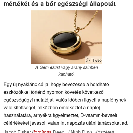
mértékét és a bőr egészségi állapotát
ⓘ The90
A Gem ezüst vagy arany színben
kapható.
Egy új nyaklánc célja, hogy bevezesse a hordható
eszközökkel történő nyomon követés következő
egészségügyi mutatóját: valós időben figyeli a napfénynek
való kitettséget, miközben emlékeztet a naptej
használatára, árnyékra figyelmeztet, D-vitamin-beviteli
célértékeket javasol, valamint napozás utáni tanácsokat ad.
Jacob Fisher (
fordította
DeepL / Ninh Duy),
Közzétett