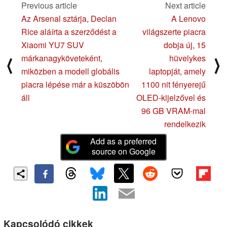
Previous article
Next article
Az Arsenal sztárja, Declan
A Lenovo
Rice aláírta a szerződést a
világszerte piacra
Xiaomi YU7 SUV
dobja új, 15
márkanagyköveteként,
hüvelykes
⟨
⟩
miközben a modell globális
laptopját, amely
piacra lépése már a küszöbön
1100 nit fényerejű
áll
OLED-kijelzővel és
96 GB VRAM-mal
rendelkezik
Add as a preferred
source on Google
Kapcsolódó cikkek