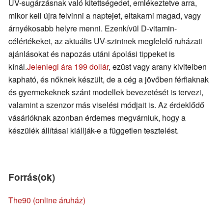
UV-sugárzásnak való kitettségedet, emlékeztetve arra,
mikor kell újra felvinni a naptejet, eltakarni magad, vagy
árnyékosabb helyre menni. Ezenkívül D-vitamin-
célértékeket, az aktuális UV-szintnek megfelelő ruházati
ajánlásokat és napozás utáni ápolási tippeket is
kínál.
Jelenlegi ára 199 dollár
, ezüst vagy arany kivitelben
kapható, és nőknek készült, de a cég a jövőben férfiaknak
és gyermekeknek szánt modellek bevezetését is tervezi,
valamint a szenzor más viselési módjait is. Az érdeklődő
vásárlóknak azonban érdemes megvárniuk, hogy a
készülék állításai kiállják-e a független tesztelést.
Forrás(ok)
The90 (online áruház)