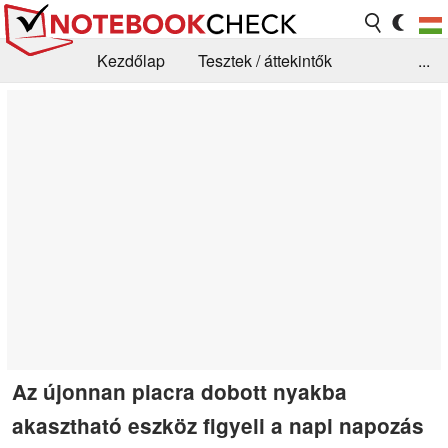
Kezdőlap
Tesztek / áttekintők
...
Hírek
GYIK / Technológia / Benchmarkok
Könyvtár
Kapcsolat
Az újonnan piacra dobott nyakba
akasztható eszköz figyeli a napi napozás