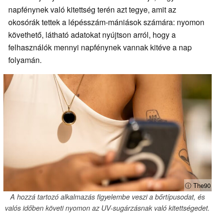
napfénynek való kitettség terén azt tegye, amit az
okosórák tettek a lépésszám-mániások számára: nyomon
követhető, látható adatokat nyújtson arról, hogy a
felhasználók mennyi napfénynek vannak kitéve a nap
folyamán.
ⓘ The90
A hozzá tartozó alkalmazás figyelembe veszi a bőrtípusodat, és
valós időben követi nyomon az UV-sugárzásnak való kitettségedet.