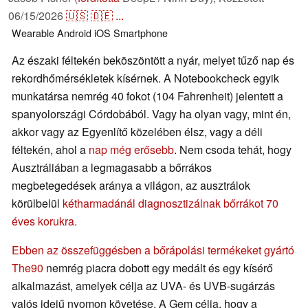
06/15/2026
🇺🇸
🇩🇪
...
Wearable
Android
iOS
Smartphone
Az északi féltekén beköszöntött a nyár, melyet tűző nap és
rekordhőmérsékletek kísérnek. A Notebookcheck egyik
munkatársa nemrég 40 fokot (104 Fahrenheit) jelentett a
spanyolországi Córdobából. Vagy ha olyan vagy, mint én,
akkor vagy az Egyenlítő közelében élsz, vagy a déli
féltekén, ahol a
nap még erősebb
. Nem csoda tehát, hogy
Ausztráliában a legmagasabb a bőrrákos
megbetegedések aránya a világon, az ausztrálok
körülbelül
kétharmadánál diagnosztizálnak bőrrákot 70
éves korukra
.
Ebben az összefüggésben a bőrápolási termékeket gyártó
The90
nemrég piacra dobott egy medált és egy kísérő
alkalmazást, amelyek célja az UVA- és UVB-sugárzás
valós idejű nyomon követése. A Gem célja, hogy a