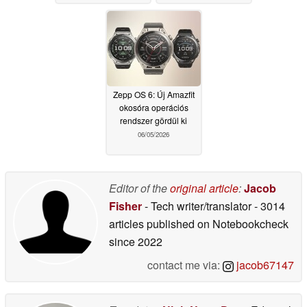
Zepp OS 6: Új Amazfit
okosóra operációs
rendszer gördül ki
06/05/2026
Editor of the
original article
:
Jacob
Fisher
- Tech writer/translator
- 3014
articles published on Notebookcheck
since 2022
contact me via:
jacob67147