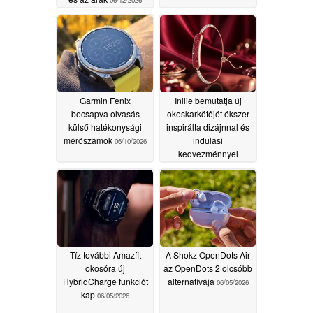
06/12/2026
Garmin Fenix
Inllie bemutatja új
becsapva olvasás
okoskarkötőjét ékszer
külső hatékonysági
inspirálta dizájnnal és
mérőszámok
indulási
06/10/2026
kedvezménnyel
06/09/2026
Tíz további Amazfit
A Shokz OpenDots Air
okosóra új
az OpenDots 2 olcsóbb
HybridCharge funkciót
alternatívája
06/05/2026
kap
06/05/2026