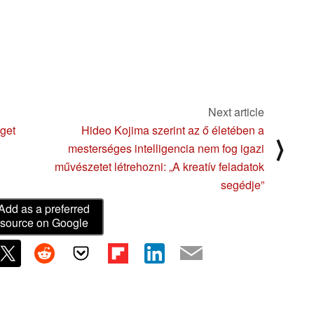
Next article
éget
Hideo Kojima szerint az ő életében a
⟩
mesterséges intelligencia nem fog igazi
művészetet létrehozni: „A kreatív feladatok
segédje”
Add as a preferred
source on Google