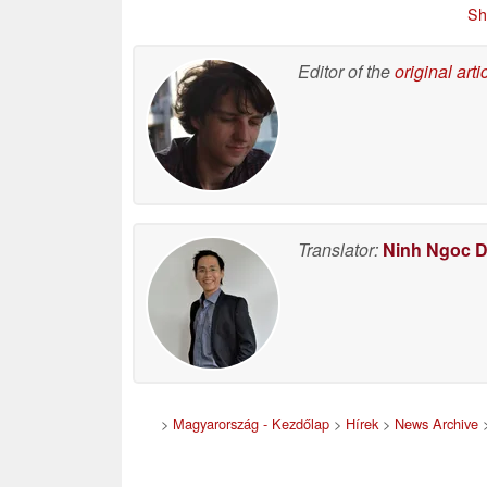
a szinkronizálást
e
Sh
06/15/2026
Editor of the
original arti
Translator:
Ninh Ngoc 
>
Magyarország - Kezdőlap
>
Hírek
>
News Archive