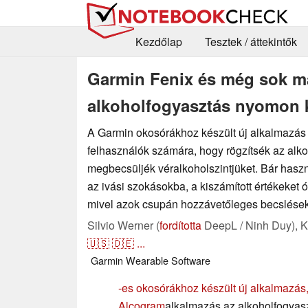
Kezdőlap
Tesztek / áttekintők
Garmin Fenix és még sok má
alkoholfogyasztás nyomon k
A Garmin okosórákhoz készült új alkalmazás 
felhasználók számára, hogy rögzítsék az alko
megbecsüljék véralkoholszintjüket. Bár haszn
az ivási szokásokba, a kiszámított értékeket ó
mivel azok csupán hozzávetőleges becslések
Silvio Werner (
fordította
DeepL / Ninh Duy),
K
🇺🇸
🇩🇪
...
Garmin
Wearable
Software
-es okosórákhoz készült új alkalmazás
Alcogram
alkalmazás az alkoholfogya