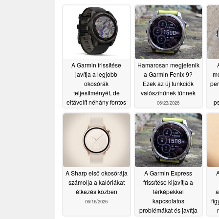
A Garmin frissítése
Hamarosan megjelenik
javítja a legjobb
a Garmin Fenix 9?
me
okosórák
Ezek az új funkciók
per
teljesítményét, de
valószínűnek tűnnek
eltávolít néhány fontos
ps
06/23/2026
funkciót
07/15/2026
A Sharp első okosórája
A Garmin Express
A
számolja a kalóriákat
frissítése kijavítja a
étkezés közben
térképekkel
a
kapcsolatos
fig
06/16/2026
problémákat és javítja