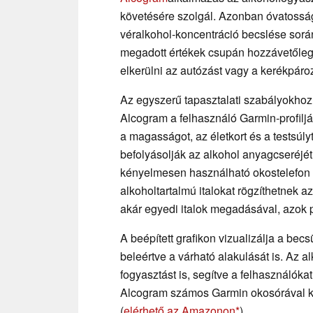
követésére szolgál. Azonban óvatossá
véralkohol-koncentráció becslése során:
megadott értékek csupán hozzávetőleg
elkerülni az autózást vagy a kerékpáro
Az egyszerű tapasztalati szabályokhoz
Alcogram a felhasználó Garmin-profilj
a magasságot, az életkort és a testsúl
befolyásolják az alkohol anyagcseréjét
kényelmesen használható okostelefon n
alkoholtartalmú italokat rögzíthetnek az
akár egyedi italok megadásával, azok p
A beépített grafikon vizualizálja a bec
beleértve a várható alakulását is. Az a
fogyasztást is, segítve a felhasználók
Alcogram számos Garmin okosórával kom
(
elérhető az Amazonon
).