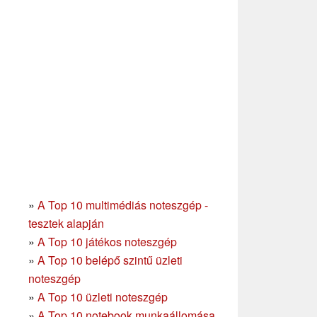
»
A Top 10 multimédiás noteszgép -
tesztek alapján
»
A Top 10 játékos noteszgép
»
A Top 10 belépő szintű üzleti
noteszgép
»
A Top 10 üzleti noteszgép
»
A Top 10 notebook munkaállomása