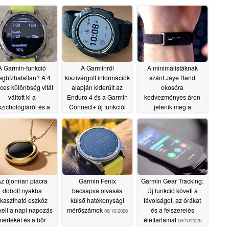
A Garmin-funkció
A Garminről
A minimalistáknak
gbízhatatlan? A 4
kiszivárgott információk
szánt Jaye Band
ces különbség vitát
alapján kiderült az
okosóra
váltott ki a
Enduro 4 és a Garmin
kedvezményes áron
zichológiáról és a
Connect+ új funkciói
jelenik meg a
teljesítményről
Kickstarteren
06/17/2026
06/17/2026
06/22/2026
z újonnan piacra
Garmin Fenix
Garmin Gear Tracking:
dobott nyakba
becsapva olvasás
Új funkció követi a
kasztható eszköz
külső hatékonysági
távolságot, az órákat
yeli a napi napozás
mérőszámok
és a felszerelés
06/10/2026
mértékét és a bőr
élettartamát
06/10/2026