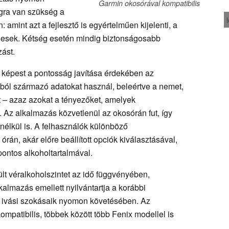
Garmin okosórával kompatibilis
gra van szükség a
 amint azt a fejlesztő is egyértelműen kijelenti, a
esek. Kétség esetén mindig biztonságosabb
zást.
 képest a pontosság javítása érdekében az
ából származó adatokat használ, beleértve a nemet,
yt – azaz azokat a tényezőket, amelyek
. Az alkalmazás közvetlenül az okosórán fut, így
élkül is. A felhasználók különböző
 órán, akár előre beállított opciók kiválasztásával,
ontos alkoholtartalmával.
sült véralkoholszintet az idő függvényében,
lkalmazás emellett nyilvántartja a korábbi
at ivási szokásaik nyomon követésében. Az
patibilis, többek között több Fenix modellel is