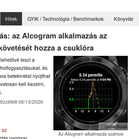
Hírek
GYIK / Technológia / Benchmarkok
Könyvtár
s: az Alcogram alkalmazás az
övetését hozza a csuklóra
lehetővé teszi a
holfogyasztásukat, és
os betekintést nyújthat
vatosan kell kezelni,
.
özzétett
06/13/2026
ⓘ OndrejBozek
, az
Az Alcogram alkalmazás számos
sztás nyomon