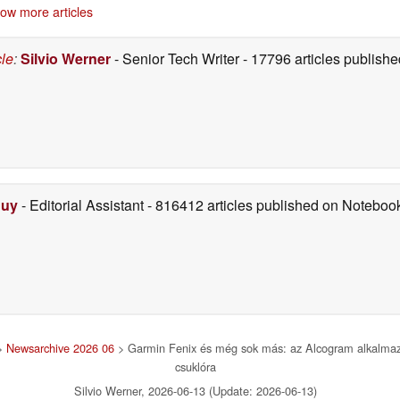
gészségi állapotát
ow more articles
06/15/2026
cle
:
Silvio Werner
- Senior Tech Writer
- 17796 articles publis
Duy
- Editorial Assistant
- 816412 articles published on Notebo
>
Newsarchive 2026 06
> Garmin Fenix és még sok más: az Alcogram alkalmaz
csuklóra
Silvio Werner, 2026-06-13 (Update: 2026-06-13)