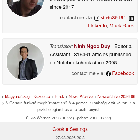
since 2017
contact me via:
silvio39191
,
LinkedIn
,
Muck Rack
Translator:
Ninh Ngoc Duy
- Editorial
Assistant
- 819461 articles published
on Notebookcheck
since 2008
contact me via:
Facebook
>
Magyarország - Kezdőlap
>
Hírek
>
News Archive
>
Newsarchive 2026 06
> A Garmin-funkció megbízhatatlan? A 4 perces különbség vitát váltott ki a
pszichológiáról és a teljesítményről
Silvio Werner, 2026-06-22 (Update: 2026-06-22)
Cookie Settings
| 07.08.2026 20:31