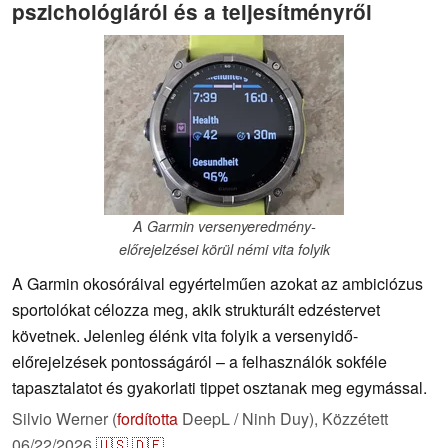
pszichológiáról és a teljesítményről
A Garmin versenyeredmény-
előrejelzései körül némi vita folyik
A Garmin okosóráival egyértelműen azokat az ambiciózus
sportolókat célozza meg, akik strukturált edzéstervet
követnek. Jelenleg élénk vita folyik a versenyidő-
előrejelzések pontosságáról – a felhasználók sokféle
tapasztalatot és gyakorlati tippet osztanak meg egymással.
Silvio Werner (
fordította
DeepL / Ninh Duy),
Közzétett
06/22/2026
🇺🇸
🇩🇪
...