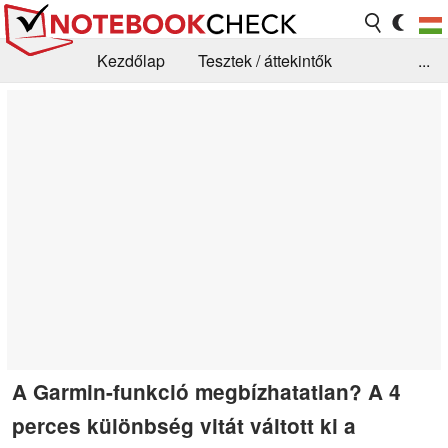
Kezdőlap
Tesztek / áttekintők
...
Hírek
GYIK / Technológia / Benchmarkok
Könyvtár
Kapcsolat
A Garmin-funkció megbízhatatlan? A 4
perces különbség vitát váltott ki a