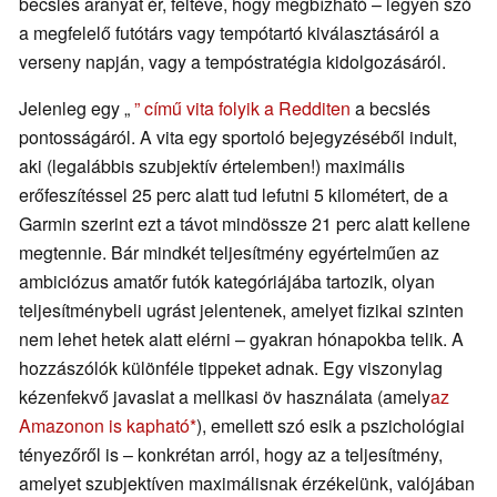
becslés aranyat ér, feltéve, hogy megbízható – legyen szó
a megfelelő futótárs vagy tempótartó kiválasztásáról a
verseny napján, vagy a tempóstratégia kidolgozásáról.
Jelenleg egy „
” című vita folyik a Redditen
a becslés
pontosságáról. A vita egy sportoló bejegyzéséből indult,
aki (legalábbis szubjektív értelemben!) maximális
erőfeszítéssel 25 perc alatt tud lefutni 5 kilométert, de a
Garmin szerint ezt a távot mindössze 21 perc alatt kellene
megtennie. Bár mindkét teljesítmény egyértelműen az
ambiciózus amatőr futók kategóriájába tartozik, olyan
teljesítménybeli ugrást jelentenek, amelyet fizikai szinten
nem lehet hetek alatt elérni – gyakran hónapokba telik. A
hozzászólók különféle tippeket adnak. Egy viszonylag
kézenfekvő javaslat a mellkasi öv használata (amely
az
Amazonon is kapható
), emellett szó esik a pszichológiai
tényezőről is – konkrétan arról, hogy az a teljesítmény,
amelyet szubjektíven maximálisnak érzékelünk, valójában