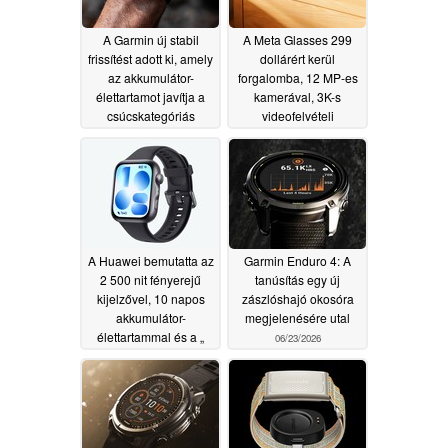
A Garmin új stabil
A Meta Glasses 299
frissítést adott ki, amely
dollárért kerül
az akkumulátor-
forgalomba, 12 MP-es
élettartamot javítja a
kamerával, 3K-s
csúcskategóriás
videofelvételi
okosórák esetében
képességgel és élő
fordítási funkcióval
06/24/2026
06/24/2026
A Huawei bemutatta az
Garmin Enduro 4: A
2 500 nit fényerejű
tanúsítás egy új
kijelzővel, 10 napos
zászlóshajó okosóra
akkumulátor-
megjelenésére utal
élettartammal és a „
06/23/2026
Apple ” órából ihletet
merítő kialakítással
rendelkező okosóráját
06/24/2026