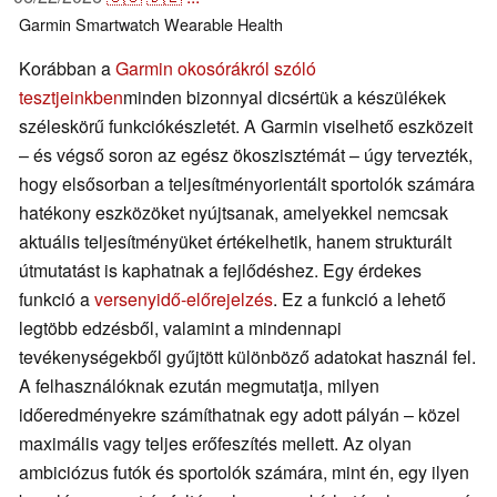
Garmin
Smartwatch
Wearable
Health
Korábban a
Garmin okosórákról szóló
tesztjeinkben
minden bizonnyal dicsértük a készülékek
széleskörű funkciókészletét. A Garmin viselhető eszközeit
– és végső soron az egész ökoszisztémát – úgy tervezték,
hogy elsősorban a teljesítményorientált sportolók számára
hatékony eszközöket nyújtsanak, amelyekkel nemcsak
aktuális teljesítményüket értékelhetik, hanem strukturált
útmutatást is kaphatnak a fejlődéshez. Egy érdekes
funkció a
versenyidő-előrejelzés
. Ez a funkció a lehető
legtöbb edzésből, valamint a mindennapi
tevékenységekből gyűjtött különböző adatokat használ fel.
A felhasználóknak ezután megmutatja, milyen
időeredményekre számíthatnak egy adott pályán – közel
maximális vagy teljes erőfeszítés mellett. Az olyan
ambiciózus futók és sportolók számára, mint én, egy ilyen