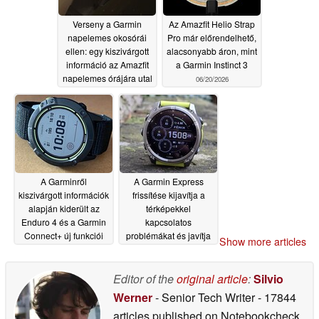
Verseny a Garmin
Az Amazfit Helio Strap
napelemes okosórái
Pro már előrendelhető,
ellen: egy kiszivárgott
alacsonyabb áron, mint
információ az Amazfit
a Garmin Instinct 3
napelemes órájára utal
06/20/2026
06/22/2026
A Garminről
A Garmin Express
kiszivárgott információk
frissítése kijavítja a
alapján kiderült az
térképekkel
Enduro 4 és a Garmin
kapcsolatos
Connect+ új funkciói
problémákat és javítja
Show more articles
a szinkronizálást
06/17/2026
06/15/2026
Editor of the
original article
:
Silvio
Werner
- Senior Tech Writer
- 17844
articles published on Notebookcheck