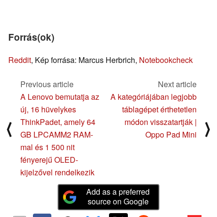
Forrás(ok)
Reddit
, Kép forrása: Marcus Herbrich,
Notebookcheck
Previous article
Next article
A Lenovo bemutatja az
A kategóriájában legjobb
új, 16 hüvelykes
táblagépet érthetetlen
ThinkPadet, amely 64
módon visszatartják |
⟨
⟩
GB LPCAMM2 RAM-
Oppo Pad Mini
mal és 1 500 nit
fényerejű OLED-
kijelzővel rendelkezik
Add as a preferred
source on Google