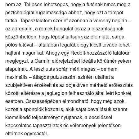
nem az. Teljesen lehetséges, hogy a futónak nincs meg a
pszichológiai rugalmassága ahhoz, hogy ezt a tempót
tartsa. Tapasztalatom szerint azonban a verseny napján –
az adrenalin, a remek hangulat és az a elszántságnak
köszönhetően, hogy lépést tartsunk az élen futó, sárga
pólós futóval – általában legalább egy kicsit tovább lehet
hajtani magunkat. Ahogy egy Reddit-hozzászóló találóan
megjegyzi, a Garmin előrejelzései ideális körülményeken
alapulnak. A tesztfutás során mért magas – de nem
maximális – átlagos pulzusszám szintén utalhat a
szubjektíven érzékelt és az objektíven mérhető erőfeszítés
közötti eltérésre a jagLegion felhasználó által leírt konkrét
esetben. Összességében elmondható, hogy még azok
között a sportolók között is, akik saját bevallásuk szerint
kiemelkedő teljesítményt nyújtanak, a becsléssel
kapcsolatos tapasztalatok és vélemények jelentősen
eltérnek egymástól.