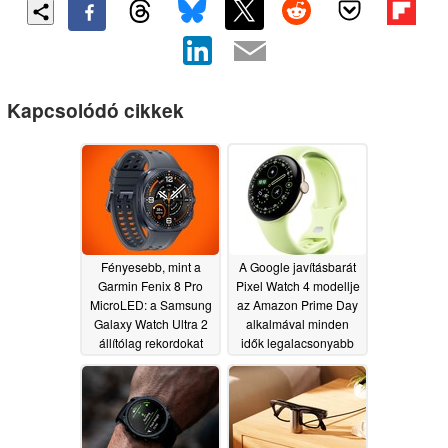
Kapcsolódó cikkek
Fényesebb, mint a
A Google javításbarát
Garmin Fenix 8 Pro
Pixel Watch 4 modellje
MicroLED: a Samsung
az Amazon Prime Day
Galaxy Watch Ultra 2
alkalmával minden
állítólag rekordokat
idők legalacsonyabb
dönt
áron kapható
06/29/2026
06/24/2026