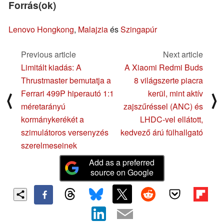
Forrás(ok)
Lenovo Hongkong
,
Malajzia
és
Szingapúr
Previous article
Next article
Limitált kiadás: A
A Xiaomi Redmi Buds
Thrustmaster bemutatja a
8 világszerte piacra
Ferrari 499P hiperautó 1:1
kerül, mint aktív
⟨
⟩
méretarányú
zajszűréssel (ANC) és
kormánykerékét a
LHDC-vel ellátott,
szimulátoros versenyzés
kedvező árú fülhallgató
szerelmeseinek
Add as a preferred
source on Google