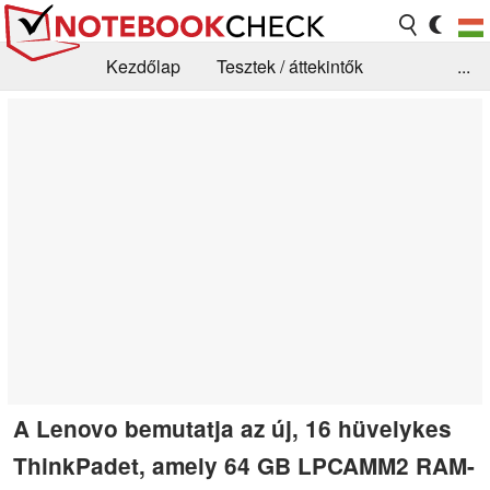
Kezdőlap
Tesztek / áttekintők
...
Hírek
GYIK / Technológia / Benchmarkok
Könyvtár
Kapcsolat
A Lenovo bemutatja az új, 16 hüvelykes
ThinkPadet, amely 64 GB LPCAMM2 RAM-