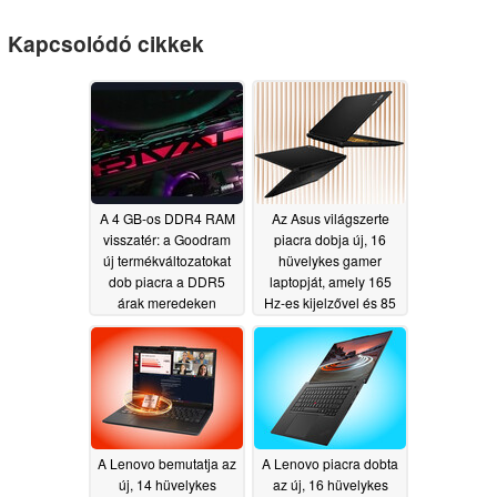
Kapcsolódó cikkek
A 4 GB-os DDR4 RAM
Az Asus világszerte
visszatér: a Goodram
piacra dobja új, 16
új termékváltozatokat
hüvelykes gamer
dob piacra a DDR5
laptopját, amely 165
árak meredeken
Hz-es kijelzővel és 85
emelkedő tendenciája
W-os grafikus
közepette
kártyákkal rendelkezik
06/28/2026
06/26/2026
A Lenovo bemutatja az
A Lenovo piacra dobta
új, 14 hüvelykes
az új, 16 hüvelykes