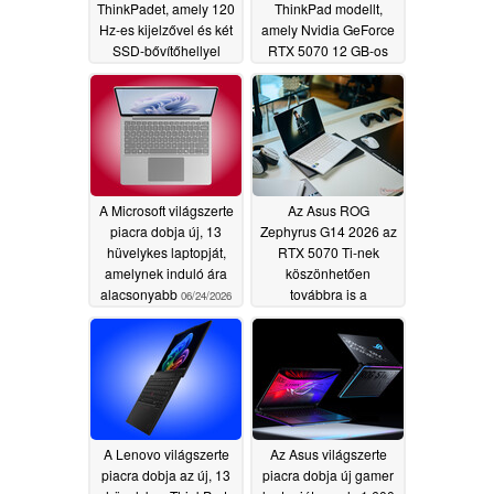
ThinkPadet, amely 120
ThinkPad modellt,
Hz-es kijelzővel és két
amely Nvidia GeForce
SSD-bővítőhellyel
RTX 5070 12 GB-os
rendelkezik
grafikus kártyával és
06/26/2026
64 GB LPCAMM2
RAM-mal rendelkezik
06/25/2026
A Microsoft világszerte
Az Asus ROG
piacra dobja új, 13
Zephyrus G14 2026 az
hüvelykes laptopját,
RTX 5070 Ti-nek
amelynek induló ára
köszönhetően
alacsonyabb
továbbra is a
06/24/2026
legerősebb 14
hüvelykes gamer
laptop
06/21/2026
A Lenovo világszerte
Az Asus világszerte
piacra dobja az új, 13
piacra dobja új gamer