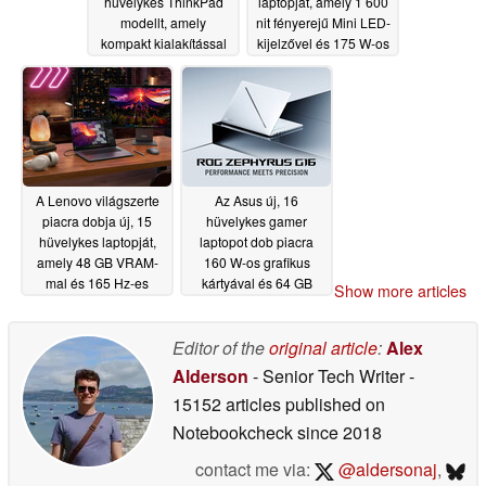
hüvelykes ThinkPad
laptopját, amely 1 600
modellt, amely
nit fényerejű Mini LED-
kompakt kialakítással
kijelzővel és 175 W-os
és Intel Lunar Lake
GPU-val rendelkezik
processzorokkal
06/19/2026
rendelkezik
06/20/2026
A Lenovo világszerte
Az Asus új, 16
piacra dobja új, 15
hüvelykes gamer
hüvelykes laptopját,
laptopot dob piacra
amely 48 GB VRAM-
160 W-os grafikus
mal és 165 Hz-es
kártyával és 64 GB
Show more articles
OLED-kijelzővel
RAM-mal
06/19/2026
rendelkezik
06/19/2026
Editor of the
original article
:
Alex
Alderson
- Senior Tech Writer
-
15152 articles published on
Notebookcheck
since 2018
contact me via:
@aldersonaj
,