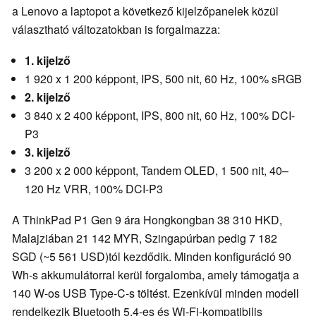
a Lenovo a laptopot a következő kijelzőpanelek közül
választható változatokban is forgalmazza:
1. kijelző
1 920 x 1 200 képpont, IPS, 500 nit, 60 Hz, 100% sRGB
2. kijelző
3 840 x 2 400 képpont, IPS, 800 nit, 60 Hz, 100% DCI-
P3
3. kijelző
3 200 x 2 000 képpont, Tandem OLED, 1 500 nit, 40–
120 Hz VRR, 100% DCI-P3
A ThinkPad P1 Gen 9 ára Hongkongban 38 310 HKD,
Malajziában 21 142 MYR, Szingapúrban pedig 7 182
SGD (~5 561 USD)tól kezdődik. Minden konfiguráció 90
Wh-s akkumulátorral kerül forgalomba, amely támogatja a
140 W-os USB Type-C-s töltést. Ezenkívül minden modell
rendelkezik Bluetooth 5.4-es és Wi-Fi-kompatibilis