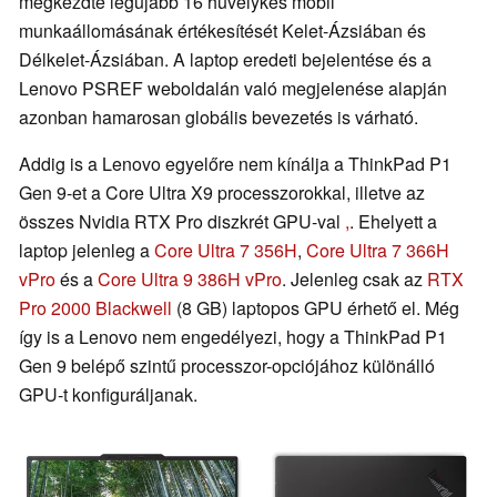
megkezdte legújabb 16 hüvelykes mobil
munkaállomásának értékesítését Kelet-Ázsiában és
Délkelet-Ázsiában. A laptop eredeti bejelentése és a
Lenovo PSREF weboldalán való megjelenése alapján
azonban hamarosan globális bevezetés is várható.
Addig is a Lenovo egyelőre nem kínálja a ThinkPad P1
Gen 9-et a Core Ultra X9 processzorokkal, illetve az
összes Nvidia RTX Pro diszkrét GPU-val
,
. Ehelyett a
laptop jelenleg a
Core Ultra 7 356H
,
Core Ultra 7 366H
vPro
és a
Core Ultra 9 386H vPro
. Jelenleg csak az
RTX
Pro 2000 Blackwell
(8 GB) laptopos GPU érhető el. Még
így is a Lenovo nem engedélyezi, hogy a ThinkPad P1
Gen 9 belépő szintű processzor-opciójához különálló
GPU-t konfiguráljanak.