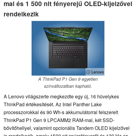
mal és 1 500 nit fényerejű OLED-kijelzővel
rendelkezik
ⓘ Lenovo
A ThinkPad P1 Gen 9 egyetlen
színváltozatban kapható.
A Lenovo világszerte megkezdte egy új, 16 hüvelykes
ThinkPad értékesítését. Az Intel Panther Lake
processzorokkal és 90 Wh-s akkumulátorral felszerelt
ThinkPad P1 Gen 9 LPCAMM2 RAM-mal, két SSD-
bővítőhellyel, valamint opcionális Tandem OLED kijelzővel
is rendelkezik, amely 1500 nit csúcsfényerőt és 120 Hz-es