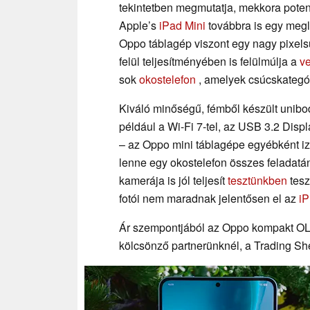
tekintetben megmutatja, mekkora poten
Apple’s
iPad Mini
továbbra is egy megl
Oppo táblagép viszont egy nagy pixels
felül teljesítményében is felülmúlja a
ve
sok
okostelefon
, amelyek csúcskategór
Kiváló minőségű, fémből készült unibod
például a Wi-Fi 7-tel, az USB 3.2 Disp
– az Oppo mini táblagépe egyébként iz
lenne egy okostelefon összes feladatá
kamerája is jól teljesít
tesztünkben
tesz
fotói nem maradnak jelentősen el az
i
Ár szempontjából az Oppo kompakt O
kölcsönző partnerünknél, a Trading S