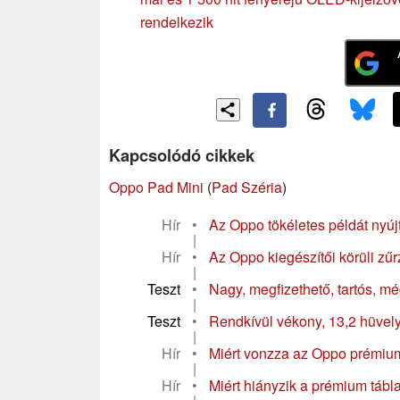
rendelkezik
Kapcsolódó cikkek
Oppo Pad Mini
(
Pad Széria
)
Hír
•
Az Oppo tökéletes példát nyúj
|
Hír
•
Az Oppo kiegészítői körüli zűr
|
Teszt
•
Nagy, megfizethető, tartós, mé
|
Teszt
•
Rendkívül vékony, 13,2 hüvely
|
Hír
•
Miért vonzza az Oppo prémiu
|
Hír
•
Miért hiányzik a prémium tábla