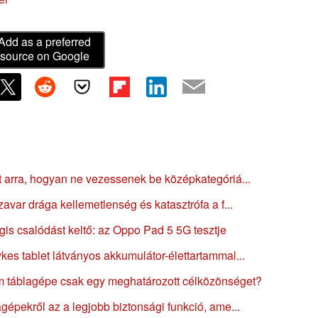
Add as a preferred
source on Google
t arra, hogyan ne vezessenek be középkategóriá...
zavar drága kellemetlenség és katasztrófa a f...
gis csalódást keltő: az Oppo Pad 5 5G tesztje
kes tablet látványos akkumulátor-élettartammal...
m táblagépe csak egy meghatározott célközönséget?
gépekről az a legjobb biztonsági funkció, ame...