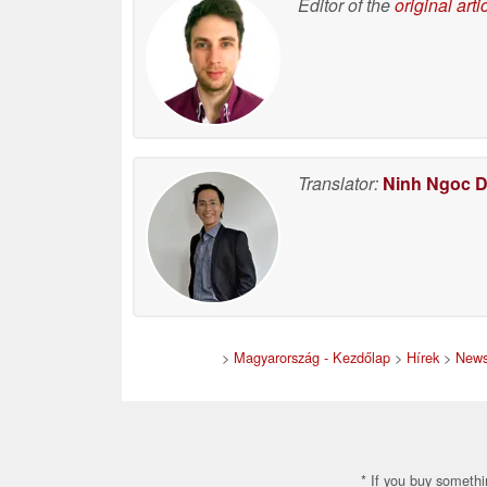
Editor of the
original arti
Translator:
Ninh Ngoc 
>
Magyarország - Kezdőlap
>
Hírek
>
News
* If you buy somethi