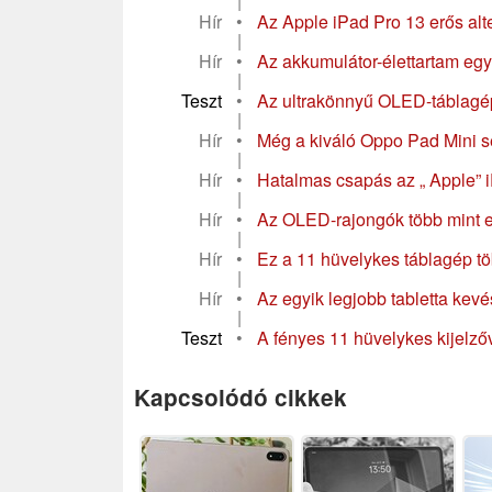
|
Hír
•
Az Apple iPad Pro 13 erős alte
|
Hír
•
Az akkumulátor-élettartam egy 
|
Teszt
•
Az ultrakönnyű OLED-táblagép
|
Hír
•
Még a kiváló Oppo Pad Mini s
|
Hír
•
Hatalmas csapás az „ Apple” i
|
Hír
•
Az OLED-rajongók több mint e
|
Hír
•
Ez a 11 hüvelykes táblagép t
|
Hír
•
Az egyik legjobb tabletta kevé
|
Teszt
•
A fényes 11 hüvelykes kijelző
Kapcsolódó cikkek