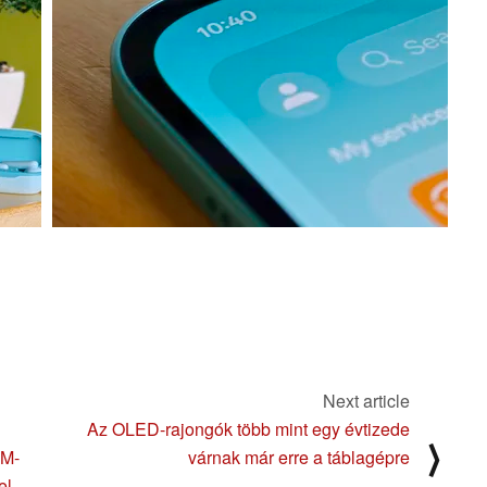
Next article
Az OLED-rajongók több mint egy évtizede
⟩
AM-
várnak már erre a táblagépre
el