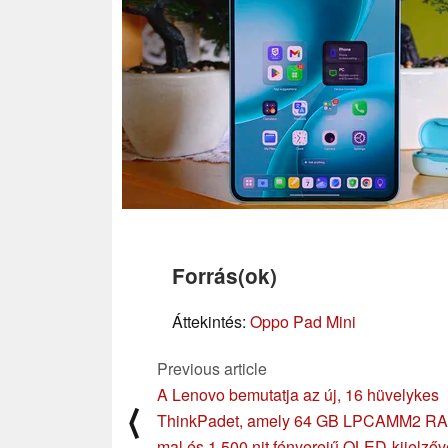
Forrás(ok)
Áttekintés:
Oppo Pad Mini
Previous article
A Lenovo bemutatja az új, 16 hüvelykes
⟨
ThinkPadet, amely 64 GB LPCAMM2 R
mal és 1 500 nit fényerejű OLED-kijelzőv