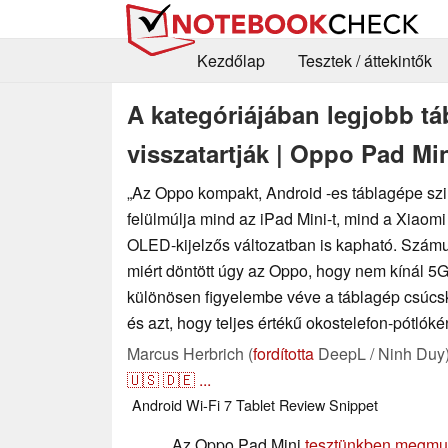
Kezdőlap
Tesztek / áttekintők
A kategóriájában legjobb t
visszatartják | Oppo Pad Mi
„Az Oppo kompakt, Android -es táblagépe szi
felülmúlja mind az iPad Mini-t, mind a Xiaomi 
OLED-kijelzős változatban is kapható. Szám
miért döntött úgy az Oppo, hogy nem kínál 5G-
különösen figyelembe véve a táblagép csúcs
és azt, hogy teljes értékű okostelefon-pótlókén
Marcus Herbrich (
fordította
DeepL / Ninh Duy
🇺🇸
🇩🇪
...
Android
Wi-Fi 7
Tablet
Review Snippet
Az Oppo Pad Mini
tesztünkben megmut