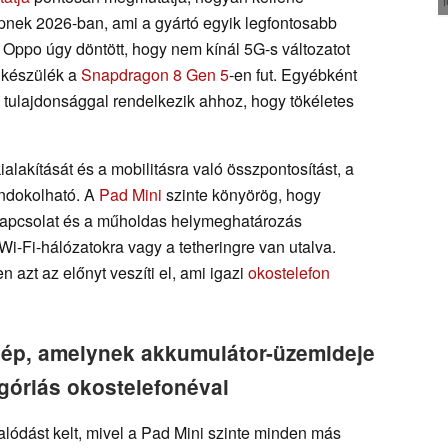
pnek 2026-ban, ami a gyártó egyik legfontosabb
 Oppo úgy döntött, hogy nem kínál 5G-s változatot
a készülék a
Snapdragon 8 Gen 5
-en fut. Egyébként
tulajdonsággal rendelkezik ahhoz, hogy tökéletes
lakítását és a mobilitásra való összpontosítást, a
indokolható. A
Pad Mini
szinte könyörög, hogy
tkapcsolat és a műholdas helymeghatározás
i-Fi-hálózatokra vagy a tetheringre van utalva.
azt az előnyt veszíti el, ami igazi
okostelefon
gép, amelynek akkumulátor-üzemideje
óriás okostelefonéval
ódást kelt, mivel a Pad Mini szinte minden más