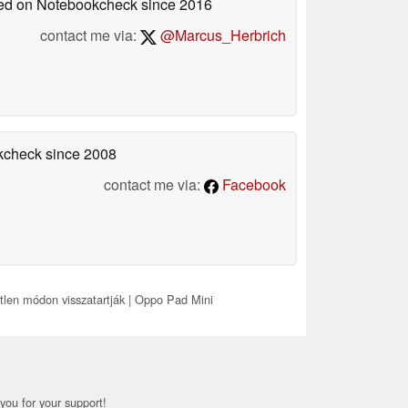
shed on Notebookcheck
since 2016
contact me via:
@Marcus_Herbrich
okcheck
since 2008
contact me via:
Facebook
tlen módon visszatartják | Oppo Pad Mini
you for your support!