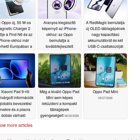
 Oppo új, 50 W-os
Aranyos kiegészítő
A RedMagic bemutatja
agnetic Charger 2
képernyő az iPhone-
új OLED-táblagépének
tője a Find N6 és az
okhoz: az Oppo
nagy kapacitású
Phone-okhoz már
bemutatja a
akkumulátorát és két
érhető Európában a
továbbfejlesztett
USB-C-csatlakozóját
szélesebb körű
Bubble szelfiképernyőt
06/26/2026
vezetés részeként
06/30/2026
07/11/2026
 Xiaomi Pad 9-ről
Még a kiváló Oppo Pad
Oppo Pad Mini
zivárgott információk
Mini sem képes
05/27/2026
globális bevezetési
leküzdeni a kompakt
ervekre és a piacra
táblagépek
dobás várható
gyengeségeit
06/22/2026
dőszakára utalnak
ow more articles
06/23/2026