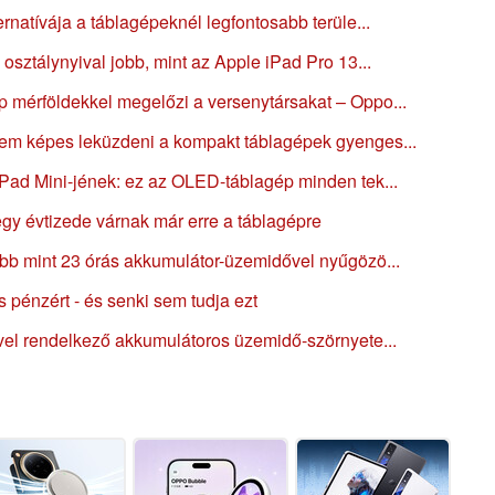
rnatívája a táblagépeknél legfontosabb terüle...
osztálynyival jobb, mint az Apple iPad Pro 13...
 mérföldekkel megelőzi a versenytársakat – Oppo...
em képes leküzdeni a kompakt táblagépek gyenges...
Pad Mini-jének: ez az OLED-táblagép minden tek...
gy évtizede várnak már erre a táblagépre
öbb mint 23 órás akkumulátor-üzemidővel nyűgözö...
s pénzért - és senki sem tudja ezt
vel rendelkező akkumulátoros üzemidő-szörnyete...