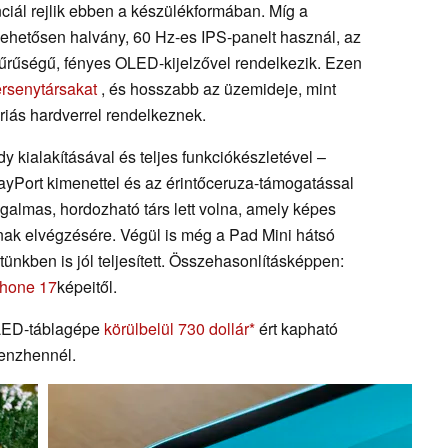
ciál rejlik ebben a készülékformában. Míg a
ehetősen halvány, 60 Hz-es IPS-panelt használ, az
űrűségű, fényes OLED-kijelzővel rendelkezik. Ezen
rsenytársakat
, és hosszabb az üzemideje, mint
iás hardverrel rendelkeznek.
y kialakításával és teljes funkciókészletével –
layPort kimenettel és az érintőceruza-támogatással
galmas, hordozható társ lett volna, amely képes
nak elvégzésére. Végül is még a Pad Mini hátsó
tünkben is jól teljesített. Összehasonlításképpen:
Phone 17
képeitől.
LED-táblagépe
körülbelül 730 dollár
ért kapható
henzhennél.