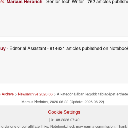
cle
:
Marcus Herbrich
- Senior Tech Writer
- 762 articles publi
Duy
- Editorial Assistant
- 814621 articles published on Notebo
 Archive
>
Newsarchive 2026 06
> A kategóriájában legjobb táblagépet érthete
Marcus Herbrich, 2026-06-22 (Update: 2026-06-22)
Cookie Settings
| 01.08.2026 07:40
ng via one of our affiliate links, Notebookcheck may earn a commission. Thank 