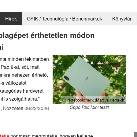
Hírek
GYIK / Technológia / Benchmarkok
Könyvtár
áblagépet érthetetlen módon
ni
nte minden tekintetben
Pad 8-at, sőt, matt
unkra nehezen érthető,
s változatot,
kategóriás hardverét
t is szolgálhatna.”
ⓘ Notebookcheck (Marcus Herbrich)
Oppo Pad Mini teszt
),
Közzétett
06/22/2026
atja
pontosan megmutatja, hogyan kellene