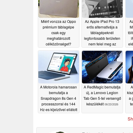
Miért vonzza az Oppo
Az Apple iPad Pro 13
Az
prémium táblagépe
erős alternatívája a
M
csak egy
táblagépeknél
töl
meghatározott
legfontosabb területen
i
célközönséget?
nem felel meg az
el
elvárásoknak
07/19/2026
07/19/2026
be
A Motorola hamarosan
A RedMagic bemutatja
A
bemutatja a
új, a Lenovo Legion
kis
Snapdragon 8s Gen 4
Tab Gen 5-tel versengő
a 
processzorral és 144
készülékét
t
06/23/2026
Hz-es kijelzővel ellátott
13 hüvelykes
i
Sh
táblagépét
06/25/2026