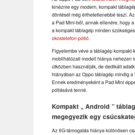
kinéznie egy modern, kompakt táblagé
döntését még érthetetlenebbé teszi. Az
a Pad Mini-ből, annak ellenére, hogy 
a kompakt táblagép minden szükséges 
okostelefon-pótló
.
Figyelembe véve a táblagép kompakt kia
mobilhálózati modell hiánya nehezen 
útközben használják, de dedikált ada
hiányában az Oppo táblagép mindig a W
Ennek eredményeként a Pad Mini éppen 
pótlásává tenné.
Kompakt „ Android ” tábla
megegyezik egy csúcskateg
Az 5G-támogatás hiánya különösen csal