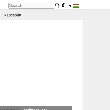
▼
Kapcsolat
loading failed!
loading failed!