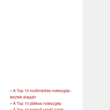
»
A Top 10 multimédiás noteszgép -
tesztek alapján
»
A Top 10 játékos noteszgép
»
A Top 10 belépő szintű üzleti