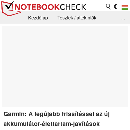
Kezdőlap
Tesztek / áttekintők
...
Hírek
GYIK / Technológia / Benchmarkok
Könyvtár
Kapcsolat
Garmin: A legújabb frissítéssel az új
akkumulátor-élettartam-javítások