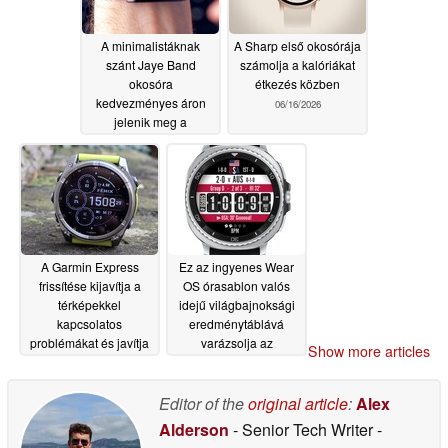
A minimalistáknak
A Sharp első okosórája
szánt Jaye Band
számolja a kalóriákat
okosóra
étkezés közben
kedvezményes áron
06/16/2026
jelenik meg a
Kickstarteren
06/17/2026
A Garmin Express
Ez az ingyenes Wear
frissítése kijavítja a
OS órasablon valós
térképekkel
idejű világbajnoksági
kapcsolatos
eredménytáblává
problémákat és javítja
varázsolja az
Show more articles
a szinkronizálást
okosórádat
06/15/2026
06/15/2026
Editor of the
original article
:
Alex
Alderson
- Senior Tech Writer
-