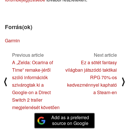
Forrás(ok)
Garmin
Previous article
Next article
A „Zelda: Ocarina of
Ez a sötét fantasy
Time” remake-jéről
világban játszódó taktikai
szóló információk
RPG 70%-os
⟨
⟩
szivárogtak ki a
kedvezménnyel kapható
Google-on a Direct
a Steam-en
Switch 2 trailer
megjelenését követően
Add as a preferred
source on Google