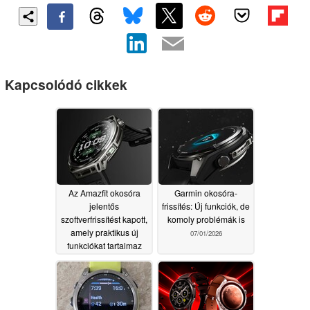
Kapcsolódó cikkek
Az Amazfit okosóra
Garmin okosóra-
jelentős
frissítés: Új funkciók, de
szoftverfrissítést kapott,
komoly problémák is
amely praktikus új
07/01/2026
funkciókat tartalmaz
07/04/2026