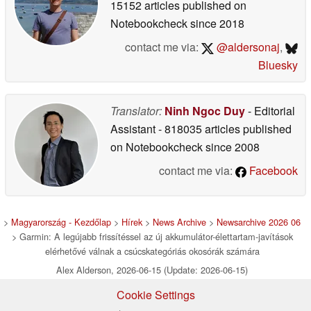
15152 articles published on
Notebookcheck
since 2018
contact me via:
@aldersonaj
,
Bluesky
Translator:
Ninh Ngoc Duy
- Editorial
Assistant
- 818035 articles published
on Notebookcheck
since 2008
contact me via:
Facebook
>
Magyarország - Kezdőlap
>
Hírek
>
News Archive
>
Newsarchive 2026 06
> Garmin: A legújabb frissítéssel az új akkumulátor-élettartam-javítások
elérhetővé válnak a csúcskategóriás okosórák számára
Alex Alderson, 2026-06-15 (Update: 2026-06-15)
Cookie Settings