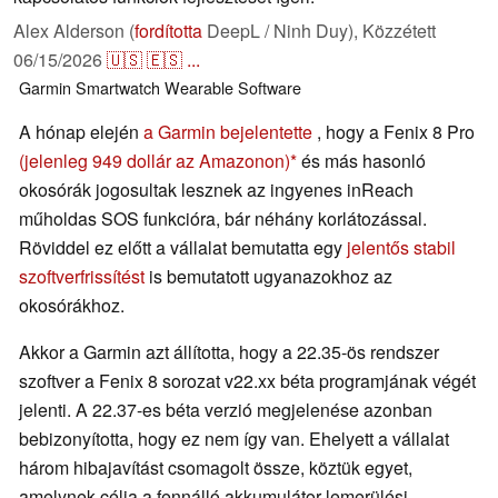
Alex Alderson (
fordította
DeepL / Ninh Duy),
Közzétett
06/15/2026
🇺🇸
🇪🇸
...
Garmin
Smartwatch
Wearable
Software
A hónap elején
a Garmin bejelentette
, hogy a Fenix 8 Pro
(jelenleg 949 dollár az Amazonon)
és más hasonló
okosórák jogosultak lesznek az ingyenes inReach
műholdas SOS funkcióra, bár néhány korlátozással.
Röviddel ez előtt a vállalat bemutatta egy
jelentős stabil
szoftverfrissítést
is bemutatott ugyanazokhoz az
okosórákhoz.
Akkor a Garmin azt állította, hogy a 22.35-ös rendszer
szoftver a Fenix 8 sorozat v22.xx béta programjának végét
jelenti. A 22.37-es béta verzió megjelenése azonban
bebizonyította, hogy ez nem így van. Ehelyett a vállalat
három hibajavítást csomagolt össze, köztük egyet,
amelynek célja a fennálló akkumulátor-lemerülési