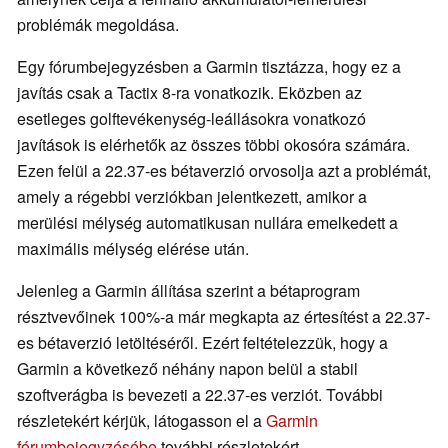
problémák megoldása.
Egy fórumbejegyzésben a Garmin tisztázza, hogy ez a
javítás csak a Tactix 8-ra vonatkozik. Eközben az
esetleges golftevékenység-leállásokra vonatkozó
javítások is elérhetők az összes többi okosóra számára.
Ezen felül a 22.37-es bétaverzió orvosolja azt a problémát,
amely a régebbi verziókban jelentkezett, amikor a
merülési mélység automatikusan nullára emelkedett a
maximális mélység elérése után.
Jelenleg a Garmin állítása szerint a bétaprogram
résztvevőinek 100%-a már megkapta az értesítést a 22.37-
es bétaverzió letöltéséről. Ezért feltételezzük, hogy a
Garmin a következő néhány napon belül a stabil
szoftverágba is bevezeti a 22.37-es verziót. További
részletekért kérjük, látogasson el a
Garmin
fórumbejegyzésébe
további részletekért.