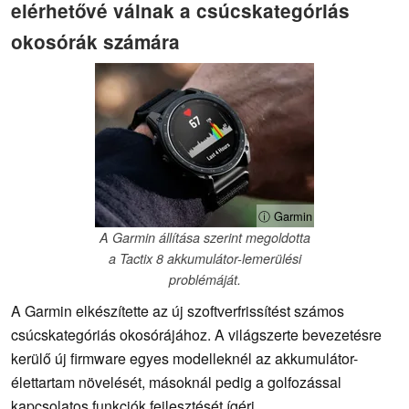
elérhetővé válnak a csúcskategóriás
okosórák számára
ⓘ Garmin
A Garmin állítása szerint megoldotta
a Tactix 8 akkumulátor-lemerülési
problémáját.
A Garmin elkészítette az új szoftverfrissítést számos
csúcskategóriás okosórájához. A világszerte bevezetésre
kerülő új firmware egyes modelleknél az akkumulátor-
élettartam növelését, másoknál pedig a golfozással
kapcsolatos funkciók fejlesztését ígéri.