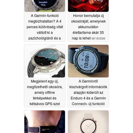
A Garmin-funkció
Honor bemutatja új
megbízhatatlan? A 4
okosóráját, amelynek
perces különbség vitát
akkumulátor-
váltott ki a
élettartama akár 35
pszichológiáról és a
nap is lehet
06/18/2026
teljesítményről
06/22/2026
Megjelent egy új,
A Garminről
megfizethető okosóra,
kiszivárgott információk
amely offline
alapján kiderült az
térképekkel és
Enduro 4 és a Garmin
kétsávos GPS-szel
Connect+ új funkciói
rendelkezik
06/17/2026
06/17/2026