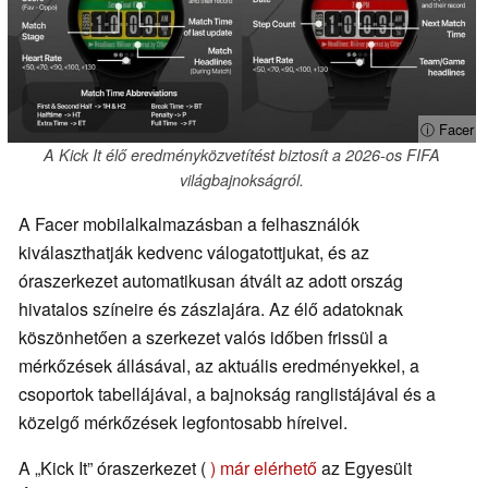
ⓘ Facer
A Kick It élő eredményközvetítést biztosít a 2026-os FIFA
világbajnokságról.
A Facer mobilalkalmazásban a felhasználók
kiválaszthatják kedvenc válogatottjukat, és az
óraszerkezet automatikusan átvált az adott ország
hivatalos színeire és zászlajára. Az élő adatoknak
köszönhetően a szerkezet valós időben frissül a
mérkőzések állásával, az aktuális eredményekkel, a
csoportok tabellájával, a bajnokság ranglistájával és a
közelgő mérkőzések legfontosabb híreivel.
A „Kick It” óraszerkezet (
) már elérhető
az Egyesült