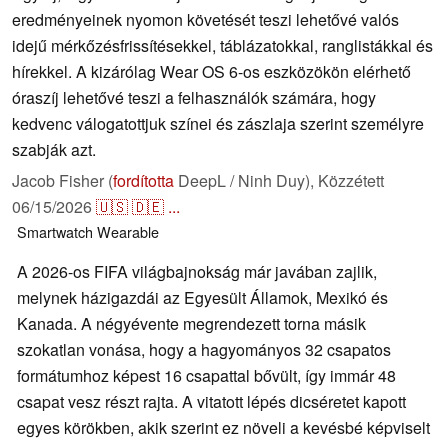
eredményeinek nyomon követését teszi lehetővé valós
idejű mérkőzésfrissítésekkel, táblázatokkal, ranglistákkal és
hírekkel. A kizárólag Wear OS 6-os eszközökön elérhető
óraszíj lehetővé teszi a felhasználók számára, hogy
kedvenc válogatottjuk színei és zászlaja szerint személyre
szabják azt.
Jacob Fisher (
fordította
DeepL / Ninh Duy),
Közzétett
06/15/2026
🇺🇸
🇩🇪
...
Smartwatch
Wearable
A 2026-os FIFA világbajnokság már javában zajlik,
melynek házigazdái az Egyesült Államok, Mexikó és
Kanada. A négyévente megrendezett torna másik
szokatlan vonása, hogy a hagyományos 32 csapatos
formátumhoz képest 16 csapattal bővült, így immár 48
csapat vesz részt rajta. A vitatott lépés dicséretet kapott
egyes körökben, akik szerint ez növeli a kevésbé képviselt