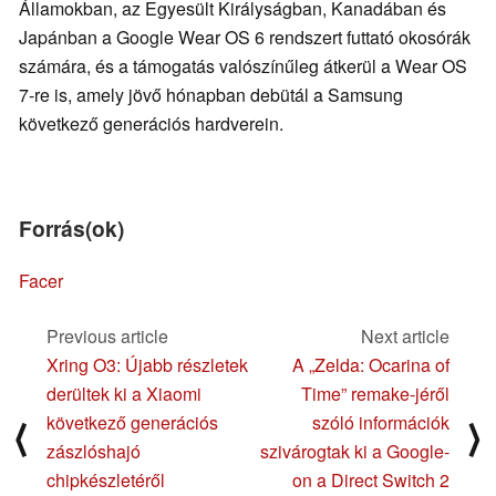
Államokban, az Egyesült Királyságban, Kanadában és
Japánban a Google Wear OS 6 rendszert futtató okosórák
számára, és a támogatás valószínűleg átkerül a Wear OS
7-re is, amely jövő hónapban debütál a Samsung
következő generációs hardverein.
Forrás(ok)
Facer
Previous article
Next article
Xring O3: Újabb részletek
A „Zelda: Ocarina of
derültek ki a Xiaomi
Time” remake-jéről
következő generációs
szóló információk
⟨
⟩
zászlóshajó
szivárogtak ki a Google-
chipkészletéről
on a Direct Switch 2