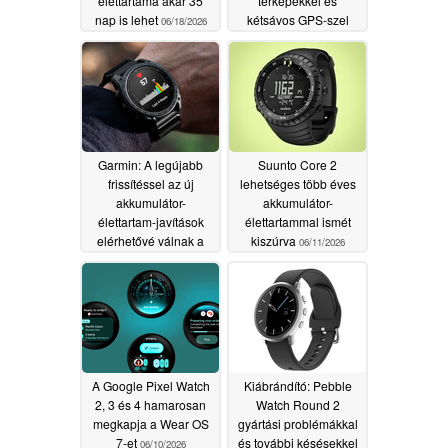
élettartama akár 35
térképekkel és
nap is lehet
kétsávos GPS-szel
06/18/2026
rendelkezik
06/17/2026
Garmin: A legújabb
Suunto Core 2
frissítéssel az új
lehetséges több éves
akkumulátor-
akkumulátor-
élettartam-javítások
élettartammal ismét
elérhetővé válnak a
kiszúrva
06/11/2026
csúcskategóriás
okosórák számára
06/15/2026
A Google Pixel Watch
Kiábrándító: Pebble
2, 3 és 4 hamarosan
Watch Round 2
megkapja a Wear OS
gyártási problémákkal
7-et
és további késésekkel
06/10/2026