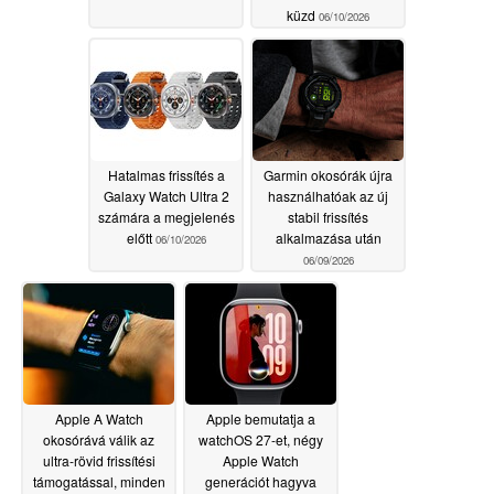
küzd
06/10/2026
Hatalmas frissítés a
Garmin okosórák újra
Galaxy Watch Ultra 2
használhatóak az új
számára a megjelenés
stabil frissítés
előtt
alkalmazása után
06/10/2026
06/09/2026
Apple A Watch
Apple bemutatja a
okosórává válik az
watchOS 27-et, négy
ultra-rövid frissítési
Apple Watch
támogatással, minden
generációt hagyva