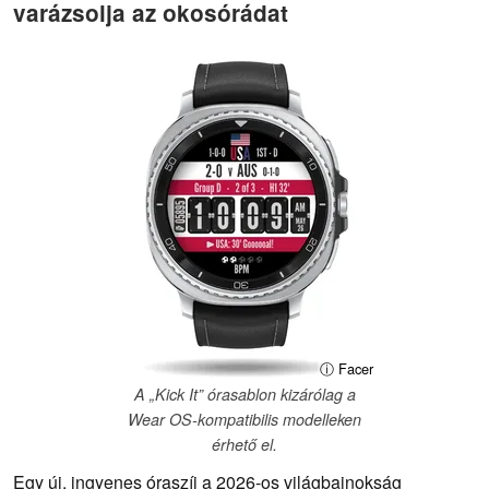
varázsolja az okosórádat
ⓘ Facer
A „Kick It” órasablon kizárólag a
Wear OS-kompatibilis modelleken
érhető el.
Egy új, ingyenes óraszíj a 2026-os világbajnokság