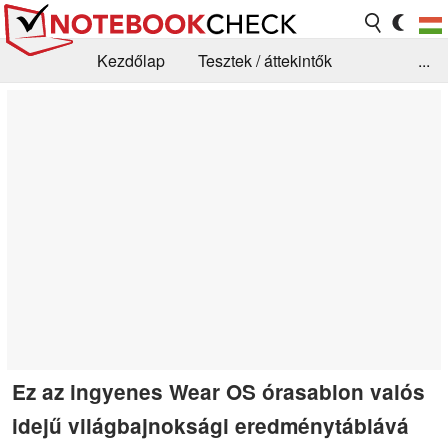
Kezdőlap
Tesztek / áttekintők
...
Hírek
GYIK / Technológia / Benchmarkok
Könyvtár
Kapcsolat
Ez az ingyenes Wear OS órasablon valós
idejű világbajnoksági eredménytáblává