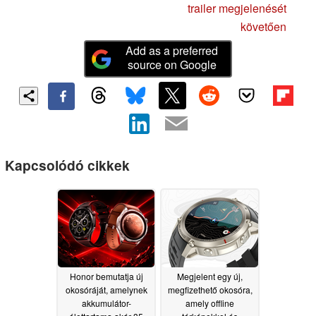
trailer megjelenését
követően
Add as a preferred
source on Google
Kapcsolódó cikkek
Honor bemutatja új
Megjelent egy új,
okosóráját, amelynek
megfizethető okosóra,
akkumulátor-
amely offline