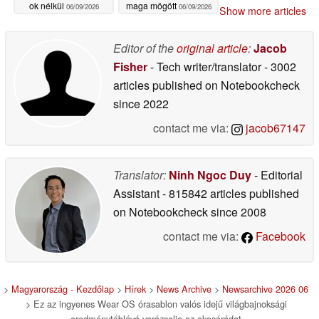
ok nélkül
maga mögött
06/09/2026
06/09/2026
Show more articles
Editor of the
original article
:
Jacob
Fisher
- Tech writer/translator
- 3002
articles published on Notebookcheck
since 2022
contact me via:
jacob67147
Translator:
Ninh Ngoc Duy
- Editorial
Assistant
- 815842 articles published
on Notebookcheck
since 2008
contact me via:
Facebook
>
Magyarország - Kezdőlap
>
Hírek
>
News Archive
>
Newsarchive 2026 06
> Ez az ingyenes Wear OS órasablon valós idejű világbajnoksági
eredménytáblává varázsolja az okosórádat