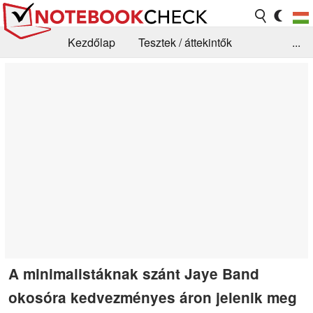
Kezdőlap
Tesztek / áttekintők
...
Hírek
GYIK / Technológia / Benchmarkok
Könyvtár
Kapcsolat
A minimalistáknak szánt Jaye Band
okosóra kedvezményes áron jelenik meg