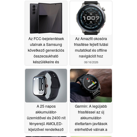
06/16/2026
Az FCC-bejelentések
Az Amazfit okosóra
utalnak a Samsung
frissítése fejlett futási
következő generációs
mutatókat és offline
összecsukható
navigációt hoz
készülékeire és
06/16/2026
okosóráira
06/16/2026
A 25 napos
Garmin: A legújabb
akkumulátor-
frissítéssel az új
üzemidővel és 2400 nit
akkumulátor-
fényerejű AMOLED-
élettartam-javítások
kijelzővel rendelkező
elérhetővé válnak a
Vivo Watch GT 2
csúcskategóriás