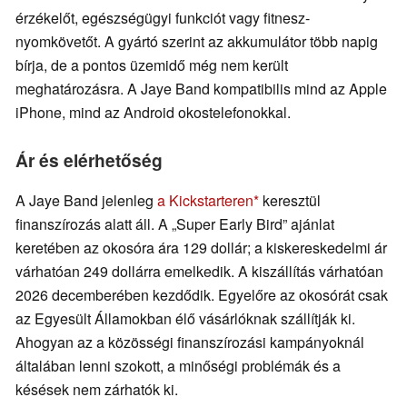
érzékelőt, egészségügyi funkciót vagy fitnesz-
nyomkövetőt. A gyártó szerint az akkumulátor több napig
bírja, de a pontos üzemidő még nem került
meghatározásra. A Jaye Band kompatibilis mind az Apple
iPhone, mind az Android okostelefonokkal.
Ár és elérhetőség
A Jaye Band jelenleg
a Kickstarteren
keresztül
finanszírozás alatt áll. A „Super Early Bird” ajánlat
keretében az okosóra ára 129 dollár; a kiskereskedelmi ár
várhatóan 249 dollárra emelkedik. A kiszállítás várhatóan
2026 decemberében kezdődik. Egyelőre az okosórát csak
az Egyesült Államokban élő vásárlóknak szállítják ki.
Ahogyan az a közösségi finanszírozási kampányoknál
általában lenni szokott, a minőségi problémák és a
késések nem zárhatók ki.