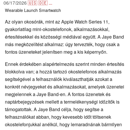
06/17/2026
🇺🇸
🇩🇪
...
Wearable
Launch
Smartwatch
Az olyan okosórák, mint az Apple Watch Series 11,
gyakorlatilag mini-okostelefonok, alkalmazásokkal,
értesítésekkel és közösségi médiával együtt. A Jaye Band
más megközelítést alkalmaz: úgy tervezték, hogy csak a
fontos üzeneteket jelenítsen meg a kis képernyőn.
Ennek érdekében alapértelmezés szerint minden értesítés
blokkolva van; a hozzá tartozó okostelefonos alkalmazás
segítségével a felhasználók kiválaszthatják azokat a
konkrét névjegyeket és alkalmazásokat, amelyek üzenetei
megjelennek a Jaye Band-en. A fontos üzenetek és
naptárbejegyzések mellett a termelékenységi időzítők is
támogatottak. A Jaye Band célja, hogy segítse a
felhasználókat abban, hogy kevesebb időt töltsenek
okostelefonjukkal anélkül, hogy lemaradnának bármilyen