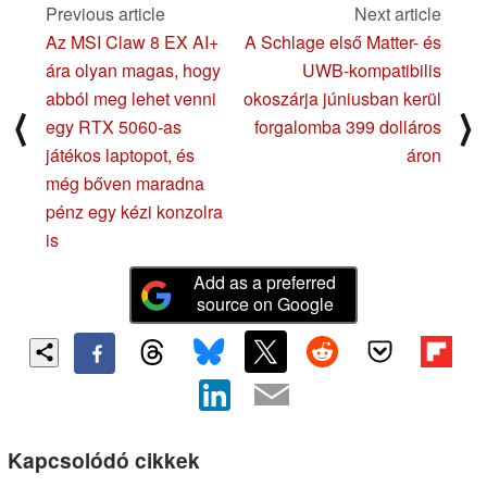
Previous article
Next article
Az MSI Claw 8 EX AI+
A Schlage első Matter- és
ára olyan magas, hogy
UWB-kompatibilis
abból meg lehet venni
okoszárja júniusban kerül
⟨
⟩
egy RTX 5060-as
forgalomba 399 dolláros
játékos laptopot, és
áron
még bőven maradna
pénz egy kézi konzolra
is
Add as a preferred
source on Google
Kapcsolódó cikkek