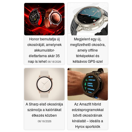
Honor bemutatja új
Megjelent egy új,
okosóráját, amelynek
megfizethető okosóra,
akkumulátor-
amely offline
élettartama akár 35
térképekkel és
nap is lehet
kétsávos GPS-szel
06/18/2026
rendelkezik
06/17/2026
A Sharp első okosórája
Az Amazfit hibrid
számolja a kalóriákat
edzésprogramokkal
étkezés közben
bővíti okosóráinak
kínálatát – ideális a
06/16/2026
Hyrox sportolók
számára