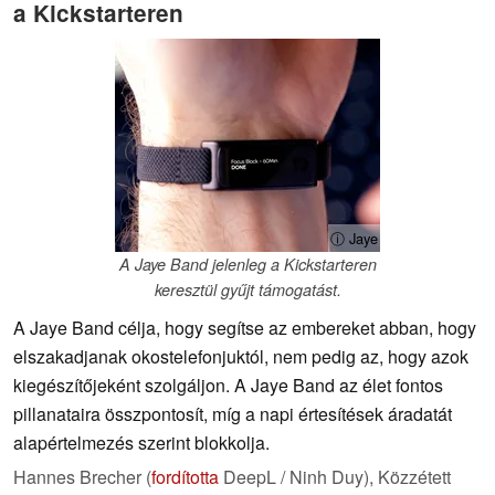
a Kickstarteren
ⓘ Jaye
A Jaye Band jelenleg a Kickstarteren
keresztül gyűjt támogatást.
A Jaye Band célja, hogy segítse az embereket abban, hogy
elszakadjanak okostelefonjuktól, nem pedig az, hogy azok
kiegészítőjeként szolgáljon. A Jaye Band az élet fontos
pillanataira összpontosít, míg a napi értesítések áradatát
alapértelmezés szerint blokkolja.
Hannes Brecher (
fordította
DeepL / Ninh Duy),
Közzétett