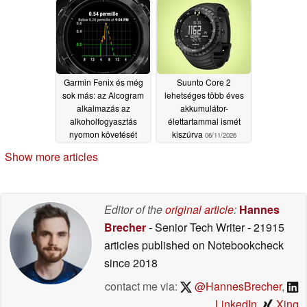
hamarosan megjelenik
okosórák számára
Európában
06/15/2026
06/15/2026
Garmin Fenix és még
Suunto Core 2
sok más: az Alcogram
lehetséges több éves
alkalmazás az
akkumulátor-
alkoholfogyasztás
élettartammal ismét
nyomon követését
kiszúrva
06/11/2026
hozza a csuklóra
Show more articles
06/13/2026
Editor of the
original article
:
Hannes
Brecher
- Senior Tech Writer
- 21915
articles published on Notebookcheck
since 2018
contact me via:
@HannesBrecher
,
LinkedIn
,
Xing