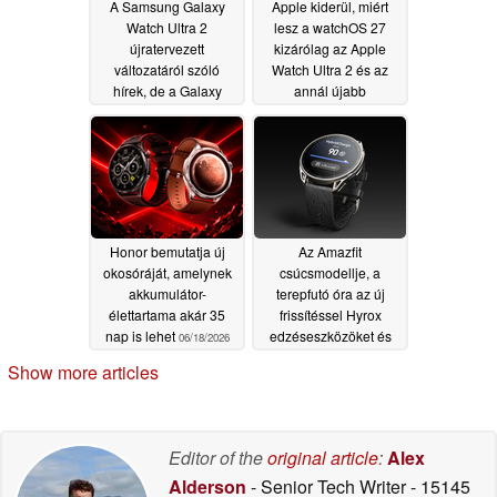
A Samsung Galaxy
Apple kiderül, miért
Watch Ultra 2
lesz a watchOS 27
újratervezett
kizárólag az Apple
változatáról szóló
Watch Ultra 2 és az
hírek, de a Galaxy
annál újabb
Watch 9 Classicról
modelleken elérhető
nem szivárgott ki
06/20/2026
információ
06/21/2026
Honor bemutatja új
Az Amazfit
okosóráját, amelynek
csúcsmodellje, a
akkumulátor-
terepfutó óra az új
élettartama akár 35
frissítéssel Hyrox
nap is lehet
edzéseszközöket és
06/18/2026
okosabb
Show more articles
energiafogyasztás-
nyomonkövetést kap
06/18/2026
Editor of the
original article
:
Alex
Alderson
- Senior Tech Writer
- 15145