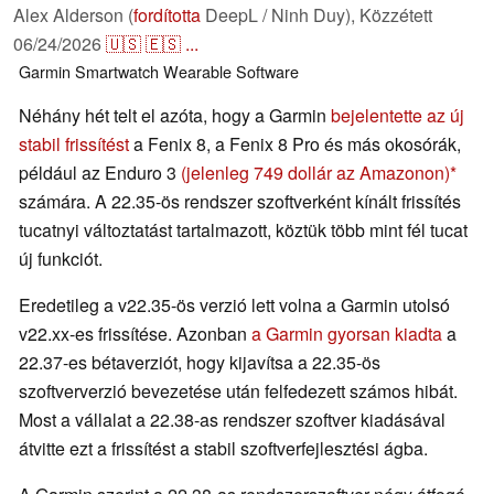
Alex Alderson (
fordította
DeepL / Ninh Duy),
Közzétett
06/24/2026
🇺🇸
🇪🇸
...
Garmin
Smartwatch
Wearable
Software
Néhány hét telt el azóta, hogy a Garmin
bejelentette az új
stabil frissítést
a Fenix 8, a Fenix 8 Pro és más okosórák,
például az Enduro 3
(jelenleg 749 dollár az Amazonon)
számára. A 22.35-ös rendszer szoftverként kínált frissítés
tucatnyi változtatást tartalmazott, köztük több mint fél tucat
új funkciót.
Eredetileg a v22.35-ös verzió lett volna a Garmin utolsó
v22.xx-es frissítése. Azonban
a Garmin gyorsan kiadta
a
22.37-es bétaverziót, hogy kijavítsa a 22.35-ös
szoftververzió bevezetése után felfedezett számos hibát.
Most a vállalat a 22.38-as rendszer szoftver kiadásával
átvitte ezt a frissítést a stabil szoftverfejlesztési ágba.