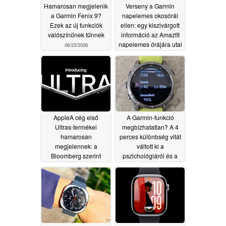
Hamarosan megjelenik
Verseny a Garmin
a Garmin Fenix 9?
napelemes okosórái
Ezek az új funkciók
ellen: egy kiszivárgott
valószínűnek tűnnek
információ az Amazfit
napelemes órájára utal
06/23/2026
06/22/2026
AppleA cég első
A Garmin-funkció
Ultras-termékei
megbízhatatlan? A 4
hamarosan
perces különbség vitát
megjelennek: a
váltott ki a
Bloomberg szerint
pszichológiáról és a
2026–2027-ben 20 új
teljesítményről
termék kerül
06/22/2026
forgalomba
06/22/2026