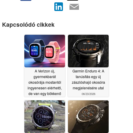
Kapcsolódó cikkek
A Verizon új,
Garmin Enduro 4: A
gyermekbarát
tanúsítás egy új
okosórája mostantól
zászlóshajó okosóra
ingyenesen elérhető,
megjelenésére utal
de van egy bökkenő
06/23/2026
07/15/2026