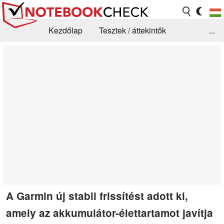
Kezdőlap
Tesztek / áttekintők
...
Hírek
GYIK / Technológia / Benchmarkok
Könyvtár
Kapcsolat
A Garmin új stabil frissítést adott ki,
amely az akkumulátor-élettartamot javítja