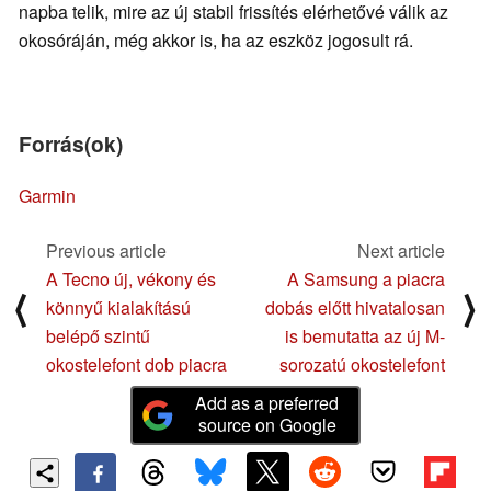
napba telik, mire az új stabil frissítés elérhetővé válik az
okosóráján, még akkor is, ha az eszköz jogosult rá.
Forrás(ok)
Garmin
Previous article
Next article
A Tecno új, vékony és
A Samsung a piacra
⟨
⟩
könnyű kialakítású
dobás előtt hivatalosan
belépő szintű
is bemutatta az új M-
okostelefont dob piacra
sorozatú okostelefont
Add as a preferred
source on Google