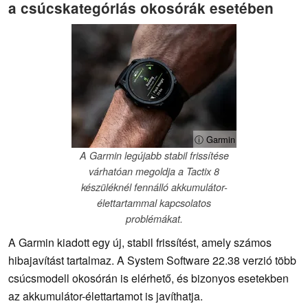
a csúcskategóriás okosórák esetében
ⓘ Garmin
A Garmin legújabb stabil frissítése
várhatóan megoldja a Tactix 8
készüléknél fennálló akkumulátor-
élettartammal kapcsolatos
problémákat.
A Garmin kiadott egy új, stabil frissítést, amely számos
hibajavítást tartalmaz. A System Software 22.38 verzió több
csúcsmodell okosórán is elérhető, és bizonyos esetekben
az akkumulátor-élettartamot is javíthatja.