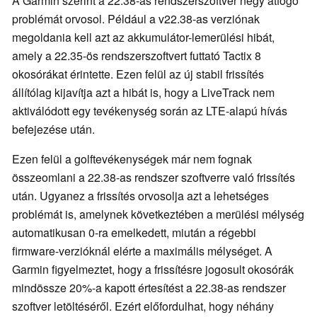
A Garmin szerint a 22.38-as rendszerszoftver négy átfogó
problémát orvosol. Például a v22.38-as verziónak
megoldania kell azt az akkumulátor-lemerülési hibát,
amely a 22.35-ös rendszerszoftvert futtató Tactix 8
okosórákat érintette. Ezen felül az új stabil frissítés
állítólag kijavítja azt a hibát is, hogy a LiveTrack nem
aktiválódott egy tevékenység során az LTE-alapú hívás
befejezése után.
Ezen felül a golftevékenységek már nem fognak
összeomlani a 22.38-as rendszer szoftverre való frissítés
után. Ugyanez a frissítés orvosolja azt a lehetséges
problémát is, amelynek következtében a merülési mélység
automatikusan 0-ra emelkedett, miután a régebbi
firmware-verzióknál elérte a maximális mélységet. A
Garmin figyelmeztet, hogy a frissítésre jogosult okosórák
mindössze 20%-a kapott értesítést a 22.38-as rendszer
szoftver letöltéséről. Ezért előfordulhat, hogy néhány