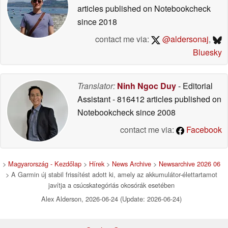
articles published on Notebookcheck
since 2018
contact me via:
@aldersonaj
,
Bluesky
Translator:
Ninh Ngoc Duy
- Editorial
Assistant
- 816412 articles published on
Notebookcheck
since 2008
contact me via:
Facebook
>
Magyarország - Kezdőlap
>
Hírek
>
News Archive
>
Newsarchive 2026 06
> A Garmin új stabil frissítést adott ki, amely az akkumulátor-élettartamot
javítja a csúcskategóriás okosórák esetében
Alex Alderson, 2026-06-24 (Update: 2026-06-24)