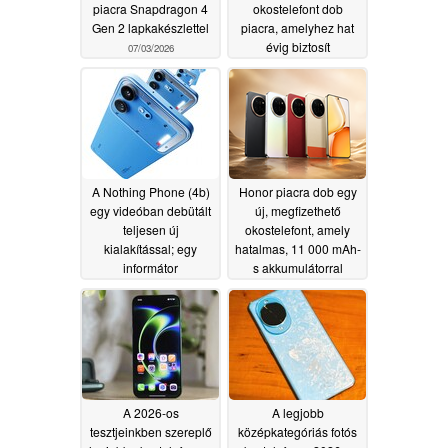
piacra Snapdragon 4
okostelefont dob
Gen 2 lapkakészlettel
piacra, amelyhez hat
évig biztosít
07/03/2026
szoftverfrissítéseket
06/26/2026
A Nothing Phone (4b)
Honor piacra dob egy
egy videóban debütált
új, megfizethető
teljesen új
okostelefont, amely
kialakítással; egy
hatalmas, 11 000 mAh-
informátor
s akkumulátorral
nyilvánosságra hozta a
rendelkezik
06/23/2026
műszaki adatokat
06/25/2026
A 2026-os
A legjobb
tesztjeinkben szereplő
középkategóriás fotós