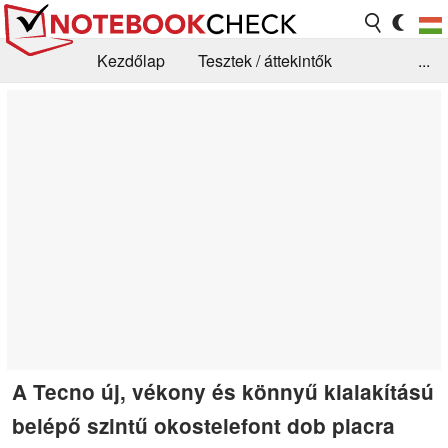
Kezdőlap
Tesztek / áttekintők
...
Hírek
GYIK / Technológia / Benchmarkok
Könyvtár
Kapcsolat
A Tecno új, vékony és könnyű kialakítású
belépő szintű okostelefont dob piacra