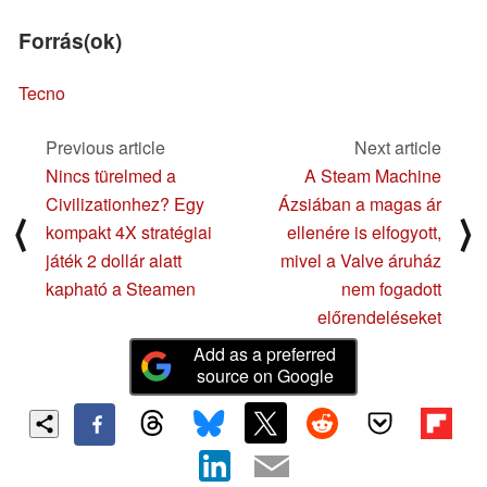
Forrás(ok)
Tecno
Previous article
Next article
Nincs türelmed a
A Steam Machine
Civilizationhez? Egy
Ázsiában a magas ár
⟨
⟩
kompakt 4X stratégiai
ellenére is elfogyott,
játék 2 dollár alatt
mivel a Valve áruház
kapható a Steamen
nem fogadott
előrendeléseket
Add as a preferred
source on Google