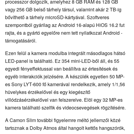
processzor dolgozik, amelyhez 8 GB RAM és 128 GB
vagy 256 GB belső tárhely társul, valamint akár 2 TB-ig
bővíthető a tárhely microSD-kártyával. Szoftveres
szempontból gyárilag az Android 16-alapú HiOS 16.2 fut
rajta, és a gyártó egyelőre nem tett nyilatkozat Android -
támogatásáról.
Ezen felül a kamera modulba integrált másodlagos hátsó
LED-panel is található. Ez 354 mini-LED-ből áll, és 55
egyedi fényeffektussal van beállítva az értesítések és
egyéb interakciók jelzésére. A készülék egyetlen 50 MP-
es Sony LYT-600 fő kamerával rendelkezik, amely 1/1,56
hüvelykes érzékelővel és egy kiegészítő
villódzásérzékelővel van felszerelve. Elöl egy 32 MP-es
kamera található szelfik és videocsevegések rögzítésére.
A Camon Slim további figyelemre méltó jellemzői közé
tartoznak a Dolby Atmos által hangolt kettős hangszórók,