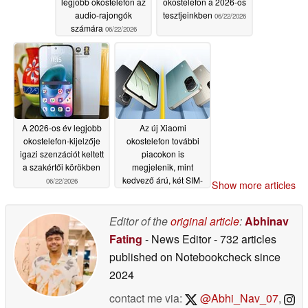
legjobb okostelefon az
okostelefon a 2026-os
audio-rajongók
tesztjeinkben
06/22/2026
számára
06/22/2026
A 2026-os év legjobb
Az új Xiaomi
okostelefon-kijelzője
okostelefon további
igazi szenzációt keltett
piacokon is
a szakértői körökben
megjelenik, mint
kedvező árú, két SIM-
06/22/2026
Show more articles
kártyás okostelefon
06/20/2026
Editor of the
original article
:
Abhinav
Fating
- News Editor
- 732 articles
published on Notebookcheck
since
2024
contact me via:
@Abhi_Nav_07
,