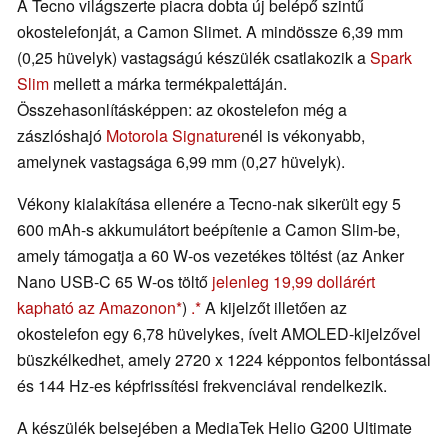
A Tecno világszerte piacra dobta új belépő szintű
okostelefonját, a Camon Slimet. A mindössze 6,39 mm
(0,25 hüvelyk) vastagságú készülék csatlakozik a
Spark
Slim
mellett a márka termékpalettáján.
Összehasonlításképpen: az okostelefon még a
zászlóshajó
Motorola Signature
nél is vékonyabb,
amelynek vastagsága 6,99 mm (0,27 hüvelyk).
Vékony kialakítása ellenére a Tecno-nak sikerült egy 5
600 mAh-s akkumulátort beépítenie a Camon Slim-be,
amely támogatja a 60 W-os vezetékes töltést (az Anker
Nano USB-C 65 W-os töltő
jelenleg 19,99 dollárért
kapható az Amazonon
)
.
A kijelzőt illetően az
okostelefon egy 6,78 hüvelykes, ívelt AMOLED-kijelzővel
büszkélkedhet, amely 2720 x 1224 képpontos felbontással
és 144 Hz-es képfrissítési frekvenciával rendelkezik.
A készülék belsejében a MediaTek Helio G200 Ultimate