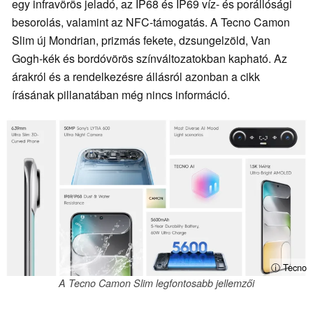
egy infravörös jeladó, az IP68 és IP69 víz- és porállósági
besorolás, valamint az NFC-támogatás. A Tecno Camon
Slim új Mondrian, prizmás fekete, dzsungelzöld, Van
Gogh-kék és bordóvörös színváltozatokban kapható. Az
árakról és a rendelkezésre állásról azonban a cikk
írásának pillanatában még nincs információ.
ⓘ Tecno
A Tecno Camon Slim legfontosabb jellemzői