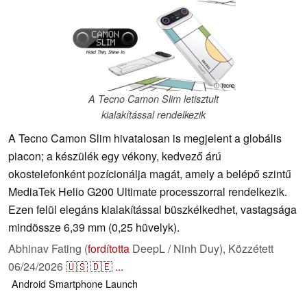
ⓘ Tecno
A Tecno Camon Slim letisztult
kialakítással rendelkezik
A Tecno Camon Slim hivatalosan is megjelent a globális
piacon; a készülék egy vékony, kedvező árú
okostelefonként pozícionálja magát, amely a belépő szintű
MediaTek Helio G200 Ultimate processzorral rendelkezik.
Ezen felül elegáns kialakítással büszkélkedhet, vastagsága
mindössze 6,39 mm (0,25 hüvelyk).
Abhinav Fating (
fordította
DeepL / Ninh Duy),
Közzétett
06/24/2026
🇺🇸
🇩🇪
...
Android
Smartphone
Launch