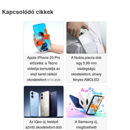
Kapcsolódó cikkek
Apple iPhone 20 Pro
A Nubia piacra dob
előzetes: a Tecno
egy 5,99 mm
videója bemutatja az
vastagságú
első keret nélküli
okostelefont, amely
okostelefont
fényes AMOLED-
07/31/2026
kijelzővel és 108 MP-
es kamerával
rendelkezik
07/09/2026
Az iQoo új, belépő
A Samsung új,
szintű okostelefont dob
megfizethető