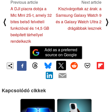
Previous article
Next article
A DJI piacra dobja a
Kiszivárgottak az árak: a
Mic Mini 2S-t, amely 32
Samsung Galaxy Watch 9
⟨
⟩
bites belső felvételi
és a Galaxy Watch Ultra 2
funkcióval és 14,5 GB
drágábbak lesznek
beépített tárhellyel
rendelkezik
Add as a preferred
source on Google
Kapcsolódó cikkek