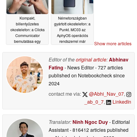
Kompakt,
Németországban
billentyűzetes
gyártott okostelefon: a
okostelefon: a Clicks
Punkt. MC03 az
Communicator
AphyOS operációs
bemutatása egy
rendszerrel már
Show more articles
gyakorlati videóban
kapható
06/30/2026
07/01/2026
Editor of the
original article
:
Abhinav
Fating
- News Editor
- 727 articles
published on Notebookcheck
since
2024
contact me via:
@Abhi_Nav_07
,
_ab_0_7
,
LinkedIn
Translator:
Ninh Ngoc Duy
- Editorial
Assistant
- 816412 articles published