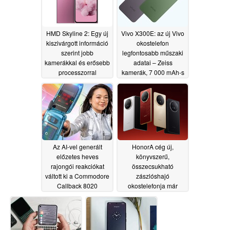
HMD Skyline 2: Egy új
Vivo X300E: az új Vivo
kiszivárgott információ
okostelefon
szerint jobb
legfontosabb műszaki
kamerákkal és erősebb
adatai – Zeiss
processzorral
kamerák, 7 000 mAh-s
rendelkezik majd
akkumulátor és még
sok más
07/06/2026
07/05/2026
Az AI-vel generált
HonorA cég új,
előzetes heves
könyvszerű,
rajongói reakciókat
összecsukható
váltott ki a Commodore
zászlóshajó
Callback 8020
okostelefonja már
kapcsán az
Európában is kapható
árcsökkentés
07/01/2026
közepette
07/04/2026