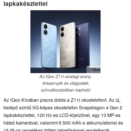
lapkakészlettel
ⓘ iQoo
Az iQoo Z11i sivatagi arany,
tintaárnyék és világoskék
színváltozatokban kapható
Az iQoo Kínában piacra dobta a Z11i okostelefont. Az új,
belépő szintű 5G-képes okostelefon Snapdragon 4 Gen 2
lapkakészlettel, 120 Hz-es LCD-kijelzővel, egy 13 MP-es
hátsó kamerával, valamint 6 500 mAh-s akkumulátorral és
15 W-os vezetékes töltési lehetőséggel rendelkezik.