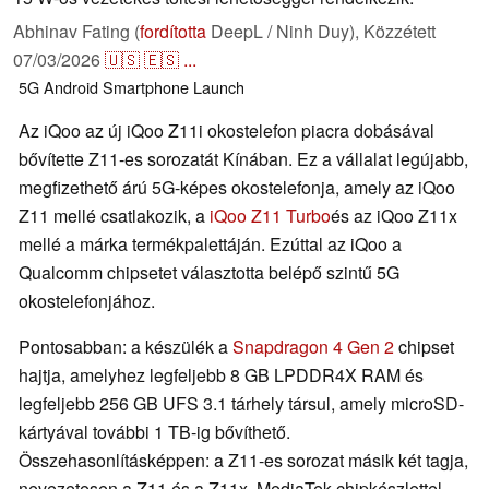
Abhinav Fating (
fordította
DeepL / Ninh Duy),
Közzétett
07/03/2026
🇺🇸
🇪🇸
...
5G
Android
Smartphone
Launch
Az iQoo az új iQoo Z11i okostelefon piacra dobásával
bővítette Z11-es sorozatát Kínában. Ez a vállalat legújabb,
megfizethető árú 5G-képes okostelefonja, amely az iQoo
Z11 mellé csatlakozik, a
iQoo Z11 Turbo
és az iQoo Z11x
mellé a márka termékpalettáján. Ezúttal az iQoo a
Qualcomm chipsetet választotta belépő szintű 5G
okostelefonjához.
Pontosabban: a készülék a
Snapdragon 4 Gen 2
chipset
hajtja, amelyhez legfeljebb 8 GB LPDDR4X RAM és
legfeljebb 256 GB UFS 3.1 tárhely társul, amely microSD-
kártyával további 1 TB-ig bővíthető.
Összehasonlításképpen: a Z11-es sorozat másik két tagja,
nevezetesen a Z11 és a Z11x, MediaTek chipkészlettel