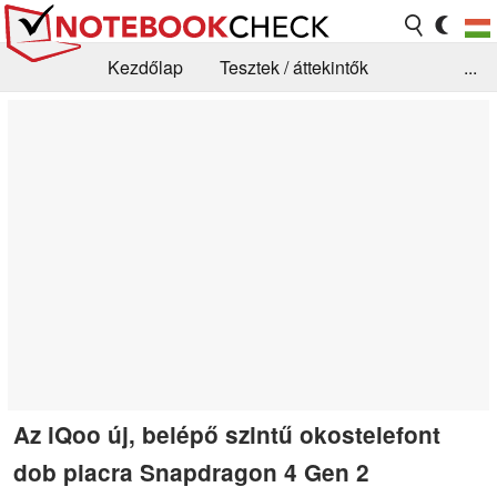
Kezdőlap
Tesztek / áttekintők
...
Hírek
GYIK / Technológia / Benchmarkok
Könyvtár
Kapcsolat
Az iQoo új, belépő szintű okostelefont
dob piacra Snapdragon 4 Gen 2