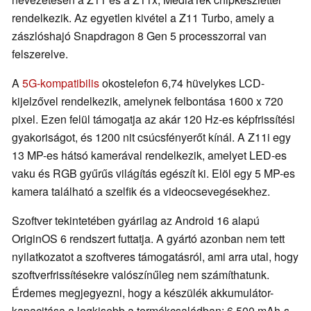
rendelkezik. Az egyetlen kivétel a Z11 Turbo, amely a
zászlóshajó Snapdragon 8 Gen 5 processzorral van
felszerelve.
A
5G-kompatibilis
okostelefon 6,74 hüvelykes LCD-
kijelzővel rendelkezik, amelynek felbontása 1600 x 720
pixel. Ezen felül támogatja az akár 120 Hz-es képfrissítési
gyakoriságot, és 1200 nit csúcsfényerőt kínál. A Z11i egy
13 MP-es hátsó kamerával rendelkezik, amelyet LED-es
vaku és RGB gyűrűs világítás egészít ki. Elöl egy 5 MP-es
kamera található a szelfik és a videocsevegésekhez.
Szoftver tekintetében gyárilag az Android 16 alapú
OriginOS 6 rendszert futtatja. A gyártó azonban nem tett
nyilatkozatot a szoftveres támogatásról, ami arra utal, hogy
szoftverfrissítésekre valószínűleg nem számíthatunk.
Érdemes megjegyezni, hogy a készülék akkumulátor-
kapacitása a legkisebb a termékcsaládban: 6 500 mAh-s