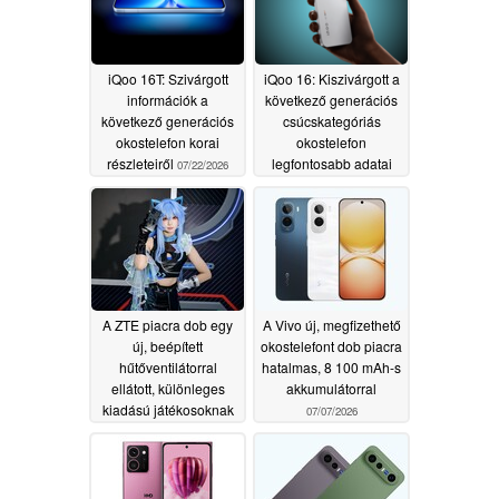
iQoo 16T: Szivárgott
iQoo 16: Kiszivárgott a
információk a
következő generációs
következő generációs
csúcskategóriás
okostelefon korai
okostelefon
részleteiről
legfontosabb adatai
07/22/2026
07/13/2026
A ZTE piacra dob egy
A Vivo új, megfizethető
új, beépített
okostelefont dob piacra
hűtőventilátorral
hatalmas, 8 100 mAh-s
ellátott, különleges
akkumulátorral
kiadású játékosoknak
07/07/2026
szánt okostelefont
07/13/2026