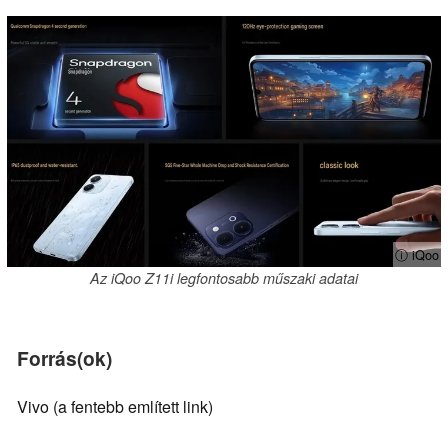
ⓘ iQoo
Az iQoo Z11i legfontosabb műszaki adatai
Forrás(ok)
Vivo (a fentebb említett link)