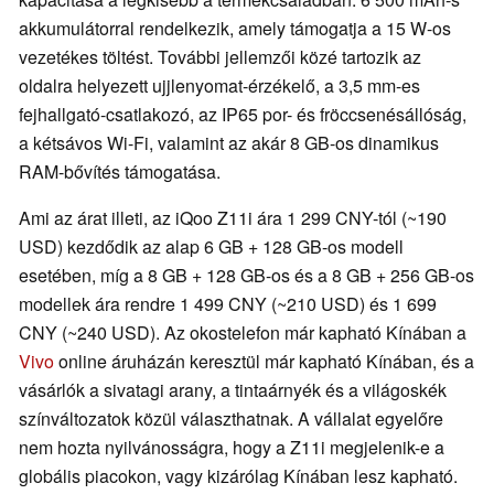
akkumulátorral rendelkezik, amely támogatja a 15 W-os
vezetékes töltést. További jellemzői közé tartozik az
oldalra helyezett ujjlenyomat-érzékelő, a 3,5 mm-es
fejhallgató-csatlakozó, az IP65 por- és fröccsenésállóság,
a kétsávos Wi-Fi, valamint az akár 8 GB-os dinamikus
RAM-bővítés támogatása.
Ami az árat illeti, az iQoo Z11i ára 1 299 CNY-tól (~190
USD) kezdődik az alap 6 GB + 128 GB-os modell
esetében, míg a 8 GB + 128 GB-os és a 8 GB + 256 GB-os
modellek ára rendre 1 499 CNY (~210 USD) és 1 699
CNY (~240 USD). Az okostelefon már kapható Kínában a
Vivo
online áruházán keresztül már kapható Kínában, és a
vásárlók a sivatagi arany, a tintaárnyék és a világoskék
színváltozatok közül választhatnak. A vállalat egyelőre
nem hozta nyilvánosságra, hogy a Z11i megjelenik-e a
globális piacokon, vagy kizárólag Kínában lesz kapható.