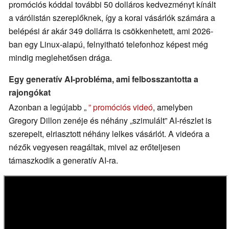
promóciós kóddal további 50 dolláros kedvezményt kínált
a várólistán szereplőknek, így a korai vásárlók számára a
belépési ár akár 349 dollárra is csökkenhetett, ami 2026-
ban egy Linux-alapú, felnyitható telefonhoz képest még
mindig meglehetősen drága.
Egy generatív AI-probléma, ami felbosszantotta a
rajongókat
Azonban a legújabb „
” promóciós videó
, amelyben
Gregory Dillon zenéje és néhány „szimulált” AI-részlet is
szerepelt, elriasztott néhány lelkes vásárlót. A videóra a
nézők vegyesen reagáltak, mivel az erőteljesen
támaszkodik a generatív AI-ra.