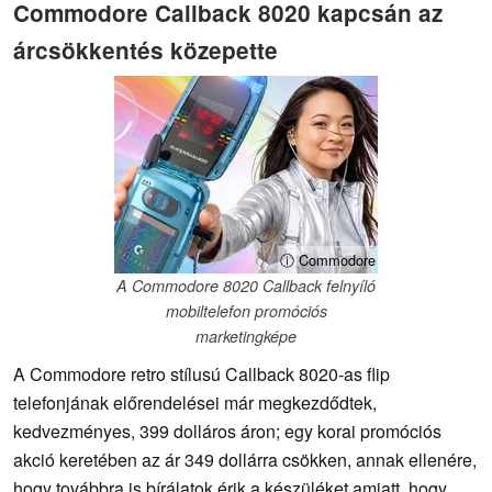
Commodore Callback 8020 kapcsán az
árcsökkentés közepette
ⓘ Commodore
A Commodore 8020 Callback felnyíló
mobiltelefon promóciós
marketingképe
A Commodore retro stílusú Callback 8020-as flip
telefonjának előrendelései már megkezdődtek,
kedvezményes, 399 dolláros áron; egy korai promóciós
akció keretében az ár 349 dollárra csökken, annak ellenére,
hogy továbbra is bírálatok érik a készüléket amiatt, hogy