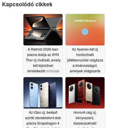
Kapcsolódó cikkek
A Retroid 2026-ban
Az Ayaneo két új
piacra dobja az AYN
hordozható
Thor új riválisát, amely
játékkonzollal csigázza
két kijelzővel
a kíváncsiságot,
rendelkezik
amelyek világszerte
07/05/2026
megjelennek majd
07/04/2026
Az iQoo új, belépő
HonorA cég új,
szintű okostelefont dob
könyvszerű,
piacra Snapdragon 4
összecsukható