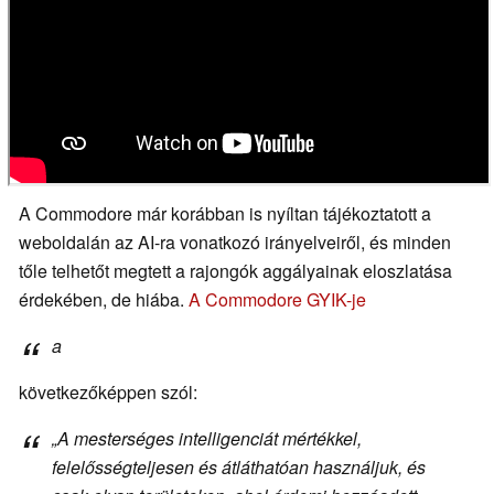
A Commodore már korábban is nyíltan tájékoztatott a
weboldalán az AI-ra vonatkozó irányelveiről, és minden
tőle telhetőt megtett a rajongók aggályainak eloszlatása
érdekében, de hiába.
A Commodore GYIK-je
a
következőképpen szól:
„A mesterséges intelligenciát mértékkel,
felelősségteljesen és átláthatóan használjuk, és