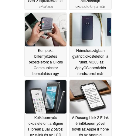
Gen 2 lapkakészlettel
zászlóshajó
okostelefonja már
07/03/2026
Európában is kapható
07/01/2026
Kompakt,
Németországban
billentyűzetes
gyártott okostelefon: a
okostelefon: a Clicks
Punkt. MC03 az
Communicator
AphyOS operációs
bemutatása egy
rendszerrel már
gyakorlati videóban
kapható
06/30/2026
07/01/2026
Kétképernyős
A Dasung Link 2 E-Ink
okostelefon: a Bigme
érintőképernyővel
Hibreak Dual 2 ötvözi
bővíti az Apple iPhone
az e-ink és az LCD
és az Android