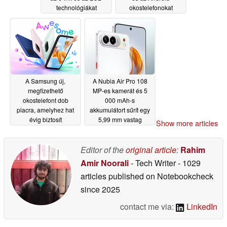
technológiákat
okostelefonokat
06/29/2026
06/26/2026
A Samsung új,
A Nubia Air Pro 108
megfizethető
MP-es kamerát és 5
okostelefont dob
000 mAh-s
piacra, amelyhez hat
akkumulátort sűrít egy
évig biztosít
5,99 mm vastag
Show more articles
szoftverfrissítéseket
okostelefonba
06/26/2026
06/26/2026
Editor of the
original article
:
Rahim
Amir Noorali
- Tech Writer
- 1029
articles published on Notebookcheck
since 2025
contact me via:
LinkedIn