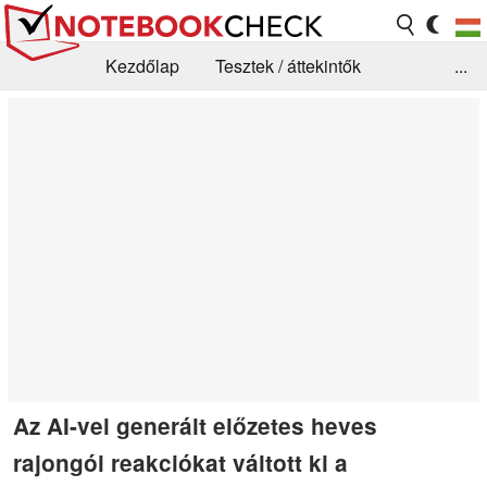
Kezdőlap
Tesztek / áttekintők
...
Hírek
GYIK / Technológia / Benchmarkok
Könyvtár
Kapcsolat
Az AI-vel generált előzetes heves
rajongói reakciókat váltott ki a