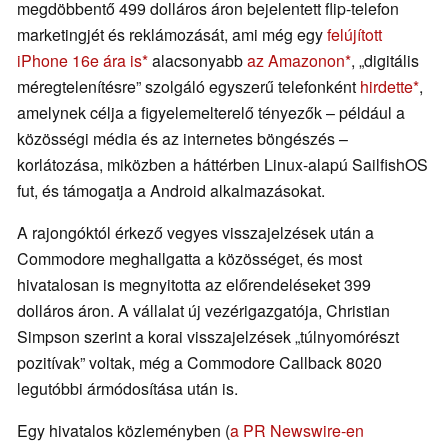
megdöbbentő 499 dolláros áron bejelentett flip-telefon
marketingjét és reklámozását, ami még egy
felújított
iPhone 16e ára is
alacsonyabb
az Amazonon
, „digitális
méregtelenítésre” szolgáló egyszerű telefonként
hirdette
,
amelynek célja a figyelemelterelő tényezők – például a
közösségi média és az internetes böngészés –
korlátozása, miközben a háttérben Linux-alapú SailfishOS
fut, és támogatja a Android alkalmazásokat.
A rajongóktól érkező vegyes visszajelzések után a
Commodore meghallgatta a közösséget, és most
hivatalosan is megnyitotta az előrendeléseket 399
dolláros áron. A vállalat új vezérigazgatója, Christian
Simpson szerint a korai visszajelzések „túlnyomórészt
pozitívak” voltak, még a Commodore Callback 8020
legutóbbi ármódosítása után is.
Egy hivatalos közleményben (
a PR Newswire-en