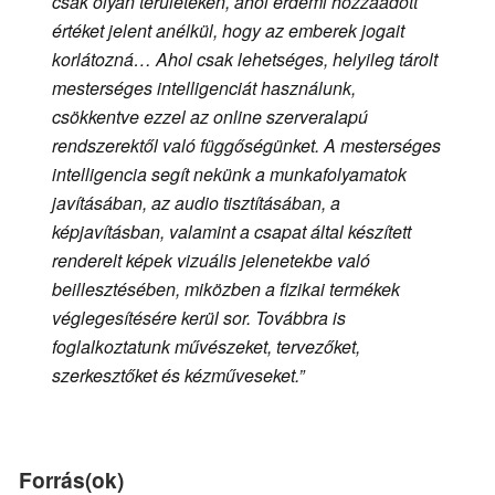
csak olyan területeken, ahol érdemi hozzáadott
értéket jelent anélkül, hogy az emberek jogait
korlátozná… Ahol csak lehetséges, helyileg tárolt
mesterséges intelligenciát használunk,
csökkentve ezzel az online szerveralapú
rendszerektől való függőségünket. A mesterséges
intelligencia segít nekünk a munkafolyamatok
javításában, az audio tisztításában, a
képjavításban, valamint a csapat által készített
renderelt képek vizuális jelenetekbe való
beillesztésében, miközben a fizikai termékek
véglegesítésére kerül sor. Továbbra is
foglalkoztatunk művészeket, tervezőket,
szerkesztőket és kézműveseket.”
Forrás(ok)