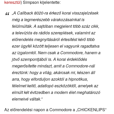
keresztül
) Simpson kijelentette:
„A Callback 8020-ra érkező korai visszajelzések
még a legmerészebb várakozásainkat is
felülmúlták. A sajtóban megjelent több száz cikk,
a televíziós és rádiós szereplések, valamint az
előrendelés megnyitásáról értesítést kérő több
ezer ügyfél között teljesen el vagyunk ragadtatva
az izgalomtól. Nem csak a Commodore, hanem a
jövő szempontjából is. A korai érdeklődés
megerősítette mindazt, amit a Commodore-nál
éreztünk: hogy a világ, akárcsak mi, készen áll
arra, hogy elforduljon azoktól a hipnotikus,
félelmet keltő, adatlopó eszközöktől, amelyek az
elmúlt két évtizedben a modern élet meghatározó
elemeivé váltak.”
Az előrendelési napon a Commodore a „CHICKENLIPS”