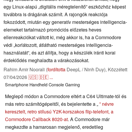
egy Linux-alapú „digitális méregtelenítő” eszközhöz képest
továbbra is drágának számít. A rajongók reakciója
fokozódott, miután egy generatív mesterséges intelligencia-
elemeket tartalmazó promóciós előzetes heves
ellenreakciókat váltott ki, még akkor is, ha a Commodore
védi „korlátozott, átlátható mesterséges intelligencia-
használatát”, és azt állítja, hogy a készülék iránti korai
érdeklődés meghaladta a várakozásokat.
Rahim Amir Noorali (
fordította
DeepL / Ninh Duy),
Közzétett
07/04/2026
🇺🇸
🇩🇪
...
Smartphone
Handheld
Console
Gaming
Meglepő módon a Commodore eltért a C64 Ultimate-tól és
más retro számítógépeitől, és bejelentette a „
” névre
keresztelt, retro stílusú Y2K-korszakos flip-telefont, a
Commodore Callback 8020-at
. A Commodore már
megkezdte a hamarosan megjelenő, eredetileg