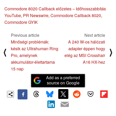
Commodore 8020 Callback előzetes – Időhosszabbítás
YouTube
,
PR Newswire
,
Commodore Callback 8020
,
Commodore GYIK
Previous article
Next article
Minőségi problémák:
A 240 W-os hálózati
késik az Ultrahuman Ring
adapter éppen hogy
⟨
⟩
Pro, amelynek
elég az MSI Crosshair
akkumulátor-élettartama
A16 HX-hez
15 nap
Add as a preferred
source on Google