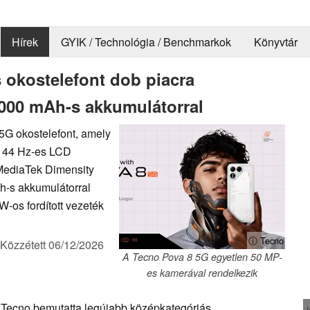
Hírek
GYIK / Technológia / Benchmarkok
Könyvtár
 okostelefont dob piacra
8000 mAh-s akkumulátorral
5G okostelefont, amely
n 144 Hz-es LCD
 MediaTek Dimensity
h-s akkumulátorral
-os fordított vezeték
ⓘ Tecno
Közzétett
06/12/2026
A Tecno Pova 8 5G egyetlen 50 MP-
es kamerával rendelkezik
a Tecno bemutatta legújabb középkategóriás