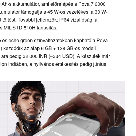
mAh-s akkumulátor, ami előrelépés a Pova 7 6000
umulátor támogatja a 45 W-os vezetékes, a 30 W-
t töltést. További jellemzők: IP64 vízállóság, a
 és MIL-STD 810H tanúsítás.
ge és echo green színváltozatokban kapható a Pova
D) kezdődik az alap 6 GB + 128 GB-os modell
 ára pedig 32 000 INR (~334 USD). A készülék már
lon Indiában, a nyilvános értékesítés pedig június