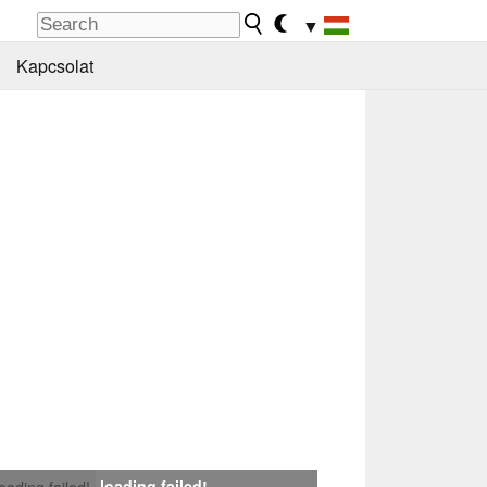
▼
Kapcsolat
loading failed!
loading failed!