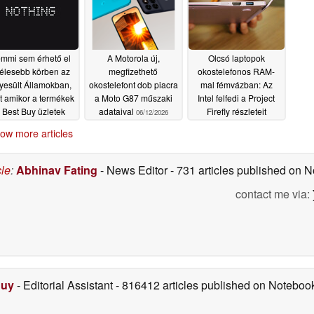
mmi sem érhető el
A Motorola új,
Olcsó laptopok
élesebb körben az
megfizethető
okostelefonos RAM-
yesült Államokban,
okostelefont dob piacra
mal fémvázban: Az
t amikor a termékek
a Moto G87 műszaki
Intel felfedi a Project
 Best Buy üzletek
adataival
Firefly részleteit
06/12/2026
polcaira kerülnek
06/11/2026
ow more articles
06/14/2026
cle
:
Abhinav Fating
- News Editor
- 731 articles published on
contact me via:
Duy
- Editorial Assistant
- 816412 articles published on Notebo