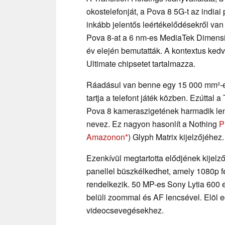
okostelefonját, a Pova 8 5G-t az indiai
inkább jelentős leértékelődésekről van
Pova 8-at a 6 nm-es MediaTek Dimensity
év elején bemutatták. A kontextus ked
Ultimate chipsetet tartalmazza.
Ráadásul van benne egy 15 000 mm²-es 
tartja a telefont játék közben. Ezúttal a
Pova 8 kameraszigetének harmadik lencs
nevez. Ez nagyon hasonlít a Nothing
P
Amazonon
) Glyph Matrix kijelzőjéhez.
Ezenkívül megtartotta elődjének kijelz
panellel büszkélkedhet, amely 1080p fe
rendelkezik. 50 MP-es Sony Lytia 600 
belüli zoommal és AF lencsével. Elöl e
videocsevegésekhez.