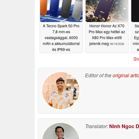
A Tecno Spark 50 Pro
Honor Honor Az X70
Se
7,8 mm-es
Pro Max egy héttel az
sz
vastagsággal, 6000
X80 Pro Max előtt
Eg
mAh-s akkumulátorral
jelenik meg
min
06/16/2026
és IP69-es
a
vízállósággal érkezik
Sh
06/16/2026
Editor of the
original arti
Translator:
Ninh Ngoc 