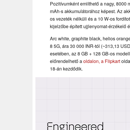
Pozitívumként említhető a nagy, 8000 
mAh-s akkumulátorához képest. Az akk
os vezeték nélküli és a 10 W-os fordítot
kijelzőbe épített ujjlenyomat-érzékelő
Arc white, graphite black, helios oran
8 5G, ára 30 000 INR-tól (~313,13 US
esetében, az 8 GB + 128 GB-os modell
előrendelhető a
oldalon, a Flipkart
olda
18-án kezdődik.