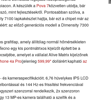
 piacon. A készülék a
Pova 7
közvetlen utódja, bár
 szó, mint fejlesztésekről. Pontosabban szólva, a
 7100 lapkakészlet hajtja, bár ezt a chipet már az
véért: az előző generációs modell a Dimensity 7300
grafitlap, amely állítólag normál hőmérsékleten
 Tecno egy kis pontmátrixos kijelzőt épített be a
éjébe, amelyet a vállalat Alive Matrix kijelzőnek
hone 4a Pro
(jelenleg
599,99
dollárért kapható
az
ő- és kameraspecifikációit. 6,76 hüvelykes IPS LCD
lbontással és 144 Hz-es frissítési frekvenciával
egyszeri szenzorral rendelkezik, 2x szenzoron
gy 13 MP-es kamera található a szelfik és a