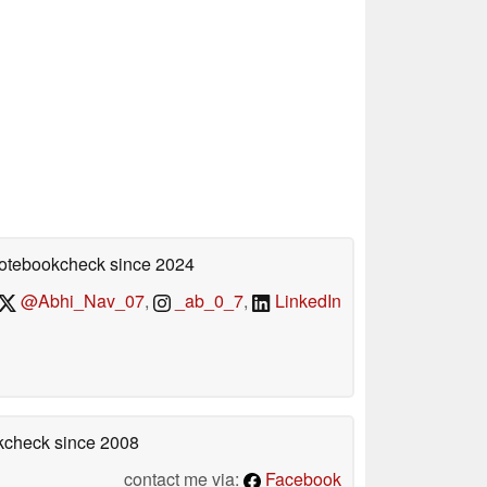
 Notebookcheck
since 2024
@Abhi_Nav_07
,
_ab_0_7
,
LinkedIn
okcheck
since 2008
contact me via:
Facebook