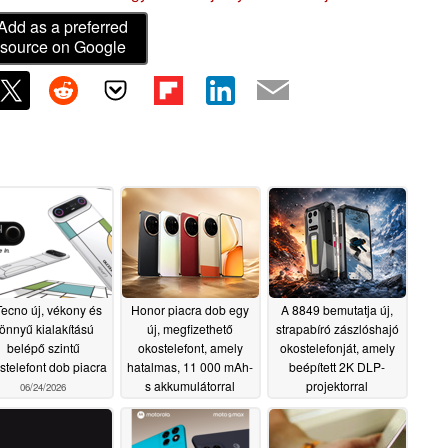
Add as a preferred
source on Google
Tecno új, vékony és
Honor piacra dob egy
A 8849 bemutatja új,
önnyű kialakítású
új, megfizethető
strapabíró zászlóshajó
belépő szintű
okostelefont, amely
okostelefonját, amely
stelefont dob piacra
hatalmas, 11 000 mAh-
beépített 2K DLP-
s akkumulátorral
projektorral
06/24/2026
rendelkezik
rendelkezik
06/23/2026
06/20/2026