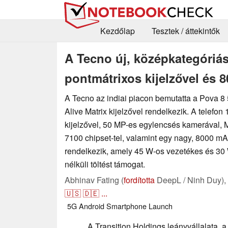
Kezdőlap
Tesztek / áttekintők
A Tecno új, középkategóriás
pontmátrixos kijelzővel és 
A Tecno az indiai piacon bemutatta a Pova 8 
Alive Matrix kijelzővel rendelkezik. A telefo
kijelzővel, 50 MP-es egylencsés kamerával,
7100 chipset-tel, valamint egy nagy, 8000 mA
rendelkezik, amely 45 W-os vezetékes és 30 W
nélküli töltést támogat.
Abhinav Fating (
fordította
DeepL / Ninh Duy),
🇺🇸
🇩🇪
...
5G
Android
Smartphone
Launch
A Transition Holdings leányvállalata, 