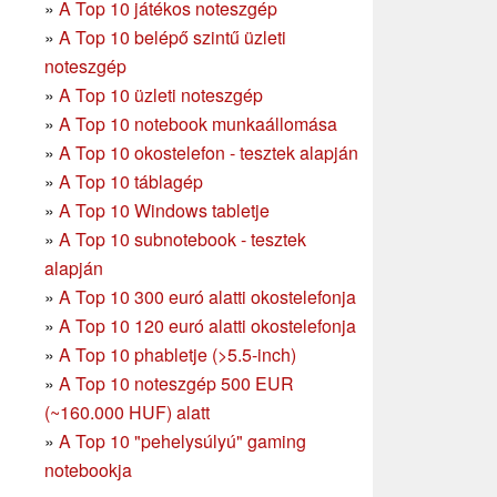
»
A Top 10 játékos noteszgép
»
A Top 10 belépő szintű üzleti
noteszgép
»
A Top 10 üzleti noteszgép
»
A Top 10 notebook munkaállomása
»
A Top 10 okostelefon - tesztek alapján
»
A Top 10 táblagép
»
A Top 10 Windows tabletje
»
A Top 10 subnotebook - tesztek
alapján
»
A Top 10 300 euró alatti okostelefonja
»
A Top 10 120 euró alatti okostelefonja
»
A Top 10 phabletje (>5.5-inch)
»
A Top 10 noteszgép 500 EUR
(~160.000 HUF) alatt
»
A Top 10 "pehelysúlyú" gaming
notebookja