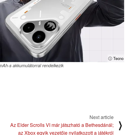
ⓘ Tecno
Ah-s akkumulátorral rendelkezik
Next article
⟩
Az Elder Scrolls VI már játszható a Bethesdánál;
az Xbox egyik vezetője nyilatkozott a játékról