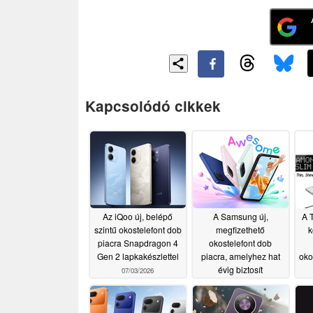
Kapcsolódó cikkek
Az iQoo új, belépő
A Samsung új,
A 
szintű okostelefont dob
megfizethető
k
piacra Snapdragon 4
okostelefont dob
Gen 2 lapkakészlettel
piacra, amelyhez hat
oko
évig biztosít
07/03/2026
szoftverfrissítéseket
06/26/2026