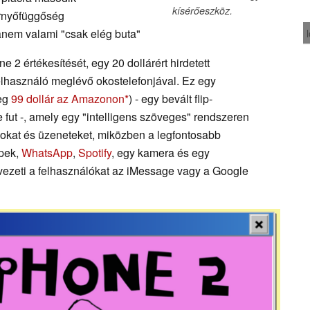
kísérőeszköz.
ernyőfüggőség
anem valami "csak elég buta"
 értékesítését, egy 20 dollárért hirdetett
elhasználó meglévő okostelefonjával. Ez egy
leg
99 dollár az Amazonon
) - egy bevált flip-
e fut -, amely egy "intelligens szöveges" rendszeren
ásokat és üzeneteket, miközben a legfontosabb
épek,
WhatsApp
,
Spotify
, egy kamera és egy
vezeti a felhasználókat az iMessage vagy a Google