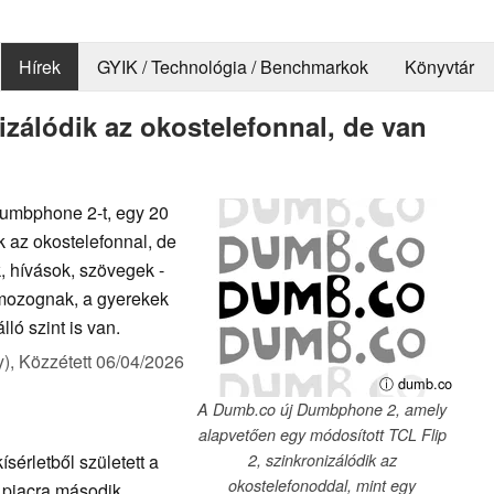
Hírek
GYIK / Technológia / Benchmarkok
Könyvtár
izálódik az okostelefonnal, de van
Dumbphone 2-t, egy 20
k az okostelefonnal, de
, hívások, szövegek -
t mozognak, a gyerekek
ló szint is van.
y),
Közzétett
06/04/2026
ⓘ dumb.co
A Dumb.co új Dumbphone 2, amely
alapvetően egy módosított TCL Flip
sérletből született a
2, szinkronizálódik az
okostelefonoddal, mint egy
 piacra második