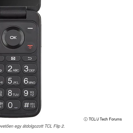
ⓘ TCL/J Tech Forums
etően egy átdolgozott TCL Flip 2.