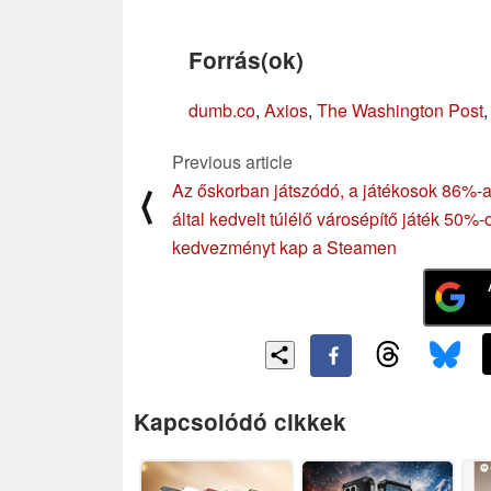
Forrás(ok)
dumb.co
,
Axios
,
The Washington Post
Previous article
Az őskorban játszódó, a játékosok 86%-
⟨
által kedvelt túlélő városépítő játék 50%-
kedvezményt kap a Steamen
Kapcsolódó cikkek