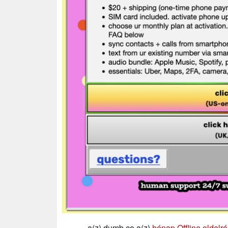
a(z) dumb.co a(z)
hónap Offline oldalról