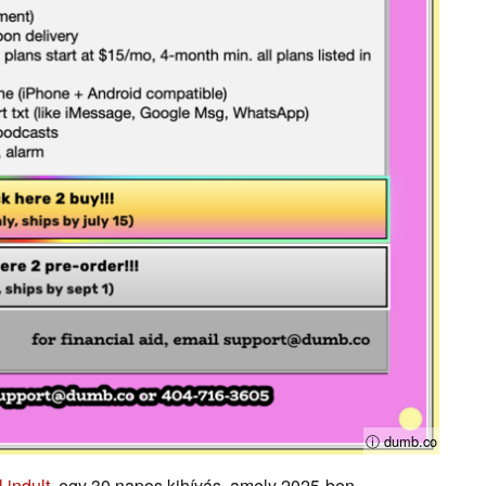
ⓘ dumb.co
 indult
, egy 30 napos kihívás, amely 2025-ben