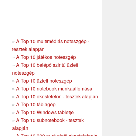
»
A Top 10 multimédiás noteszgép -
tesztek alapján
»
A Top 10 játékos noteszgép
»
A Top 10 belépő szintű üzleti
noteszgép
»
A Top 10 üzleti noteszgép
»
A Top 10 notebook munkaállomása
»
A Top 10 okostelefon - tesztek alapján
»
A Top 10 táblagép
»
A Top 10 Windows tabletje
»
A Top 10 subnotebook - tesztek
alapján
»
A Top 10 300 euró alatti okostelefonja