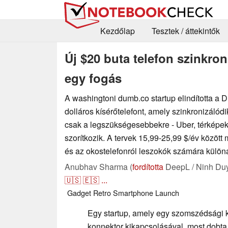
Kezdőlap
Tesztek / áttekintők
Új $20 buta telefon szinkron
egy fogás
A washingtoni dumb.co startup elindította a 
dolláros kísérőtelefont, amely szinkronizálódi
csak a legszükségesebbekre - Uber, térképek
szorítkozik. A tervek 15,99-25,99 $/év közöt
és az okostelefonról leszokók számára különál
Anubhav Sharma (
fordította
DeepL / Ninh Du
🇺🇸
🇪🇸
...
Gadget
Retro
Smartphone
Launch
Egy startup, amely egy szomszédsági kí
konnektor kikapcsolásával, most dobta