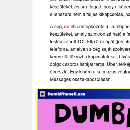
készülékét, és arra fogad, hogy a kép
ellenszere nem a teljes kikapcsolás, h
A cég,
dumb.co
megkezdte a Dumbphone 2
készüléket, amely szinkronizálható a f
testreszabott TCL Flip 2-re épül (jelen
telefonra, amelyen a cég saját szoftver
keresztül tükrözi a kapcsolatokat, hív
dolgok szoros listáját tartja: Uber, térk
ébresztő. Egy kísérő alkalmazás végig
Messages összekapcsolásán.