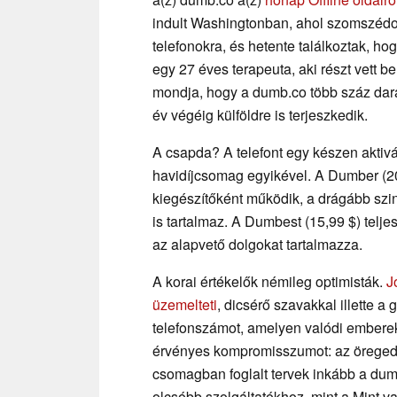
indult Washingtonban, ahol szomszédok 
telefonokra, és hetente találkoztak, h
egy 27 éves terapeuta, aki részt vett be
mondja, hogy a dumb.co több száz darab
év végéig külföldre is terjeszkedik.
A csapda? A telefont egy készen aktivá
havidíjcsomag egyikével. A Dumber (20
kiegészítőként működik, a drágább szi
is tartalmaz. A Dumbest (15,99 $) telj
az alapvető dolgokat tartalmazza.
A korai értékelők némileg optimisták.
J
üzemelteti
, dicsérő szavakkal illette a 
telefonszámot, amelyen valódi embere
érvényes kompromisszumot: az öregedő
csomagban foglalt tervek inkább a dumb
olcsóbb szolgáltatókhoz, mint a Mint v