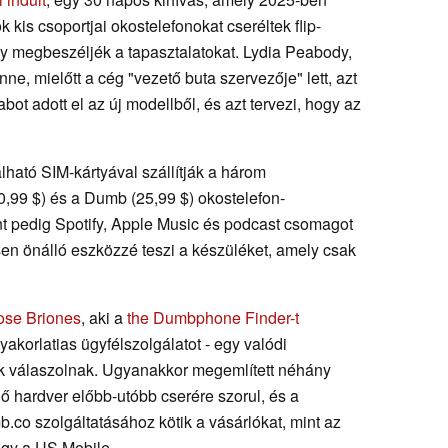
kis csoportjai okostelefonokat cseréltek flip-
ogy megbeszéljék a tapasztalatokat. Lydia Peabody,
nne, mielőtt a cég "vezető buta szervezője" lett, azt
ot adott el az új modellből, és azt tervezi, hogy az
lható SIM-kártyával szállítják a három
,99 $) és a Dumb (25,99 $) okostelefon-
nt pedig Spotify, Apple Music és podcast csomagot
esen önálló eszközzé teszi a készüléket, amely csak
ose Briones
, aki a
the Dumbphone Finder-t
gyakorlatias ügyfélszolgálatot - egy valódi
k válaszolnak. Ugyanakkor megemlített néhány
 hardver előbb-utóbb cserére szorul, és a
.co szolgáltatásához kötik a vásárlókat, mint az
agy a US Mobile.