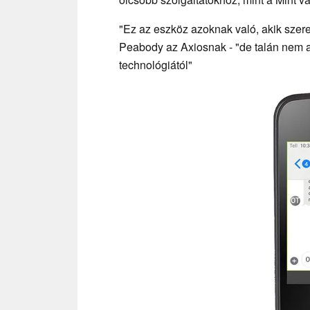
"Ez az eszköz azoknak való, akik szere
Peabody az Axiosnak - "de talán nem ak
technológiától"