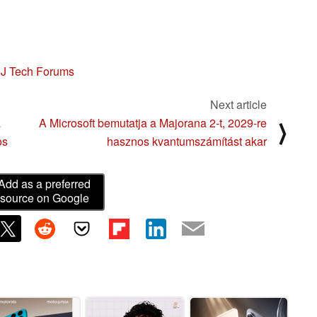
,
J Tech Forums
Next article
a
A Microsoft bemutatja a Majorana 2-t, 2029-re
⟩
os
hasznos kvantumszámítást akar
Add as a preferred
source on Google