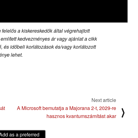
felelős a kiskereskedők által végrehajtott
 említett kedvezményes ár vagy ajánlat a cikk
 és időbeli korlátozások és/vagy korlátozott
nye lehet.
Next article
sát
A Microsoft bemutatja a Majorana 2-t, 2029-re
⟩
hasznos kvantumszámítást akar
Add as a preferred