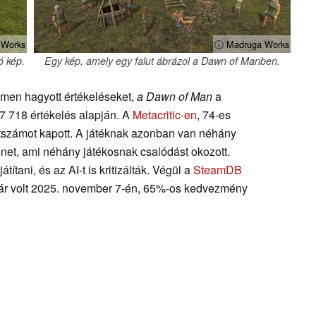
 Works
ⓘ Madruga Works
ó kép.
Egy kép, amely egy falut ábrázol a Dawn of Manben.
amen hagyott értékeléseket,
a Dawn of Man
a
7 718 értékelés alapján. A
Metacritic-en
, 74-es
ntszámot kapott. A játéknak azonban van néhány
net, ami néhány játékosnak csalódást okozott.
tani, és az AI-t is kritizálták. Végül a
SteamDB
llár volt 2025. november 7-én, 65%-os kedvezmény