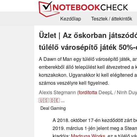
Kezdőlap
Tesztek / áttekintők
Üzlet | Az őskorban játszódó
túlélő városépítő játék 50
A Dawn of Man egy túlélő városépítő játék, 
emberekből álló települést kell átvezetned a
korszakokon. Ugyanakkor ki kell elégítened 
számos veszélyre kell figyelned.
Alexis Stegmann (
fordította
DeepL / Ninh Duy
🇺🇸
🇩🇪
...
Deal
Gaming
A 2018. október 17-én kezdődött zárt b
2019. március 1-jén jelent meg a Steam
kiadója:
Madruga Works
, ez a túlélő v