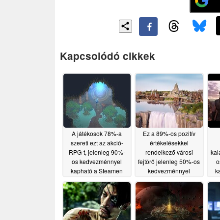
Kapcsolódó cikkek
A játékosok 78%-a
Ez a 89%-os pozitív
szereti ezt az akció-
értékelésekkel
RPG-t, jelenleg 90%-
rendelkező városi
kal
os kedvezménnyel
fejtörő jelenleg 50%-os
o
kapható a Steamen
kedvezménnyel
k
kapható a Steamen
06/11/2026
06/09/2026