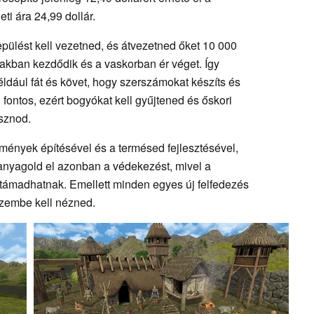
ti ára 24,99 dollár.
epülést kell vezetned, és átvezetned őket 10 000
akban kezdődik és a vaskorban ér véget. Így
ldául fát és követ, hogy szerszámokat készíts és
 fontos, ezért bogyókat kell gyűjtened és őskori
ásznod.
mények építésével és a termésed fejlesztésével,
hanyagold el azonban a védekezést, mivel a
gtámadhatnak. Emellett minden egyes új felfedezés
 szembe kell nézned.