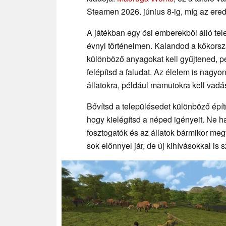
Steamen 2026. június 8-ig, míg az erede
A játékban egy ősi emberekből álló tel
évnyi történelmen. Kalandod a kőkorsz
különböző anyagokat kell gyűjtened, pé
felépítsd a faludat. Az élelem is nagyon
állatokra, például mamutokra kell vad
Bővítsd a településedet különböző épít
hogy kielégítsd a néped igényeit. Ne 
fosztogatók és az állatok bármikor me
sok előnnyel jár, de új kihívásokkal is