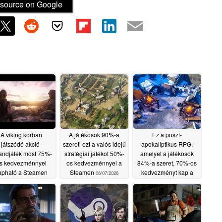
source on Google
A viking korban
A játékosok 90%-a
Ez a poszt-
játszódó akció-
szereti ezt a valós idejű
apokaliptikus RPG,
andjáték most 75%-
stratégiai játékot 50%-
amelyet a játékosok
s kedvezménnyel
os kedvezménnyel a
84%-a szeret, 70%-os
apható a Steamen
Steamen
kedvezményt kap a
06/07/2026
Steamen
06/08/2026
06/06/2026