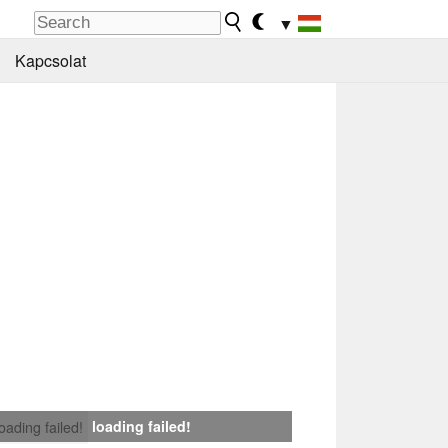
▼
Kapcsolat
loading failed!
loading failed!