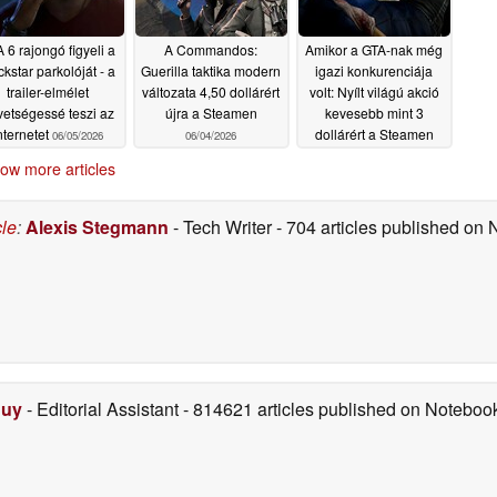
 6 rajongó figyeli a
A Commandos:
Amikor a GTA-nak még
kstar parkolóját - a
Guerilla taktika modern
igazi konkurenciája
trailer-elmélet
változata 4,50 dollárért
volt: Nyílt világú akció
vetségessé teszi az
újra a Steamen
kevesebb mint 3
nternetet
dollárért a Steamen
06/05/2026
06/04/2026
06/04/2026
ow more articles
cle
:
Alexis Stegmann
- Tech Writer
- 704 articles published on
Duy
- Editorial Assistant
- 814621 articles published on Notebo