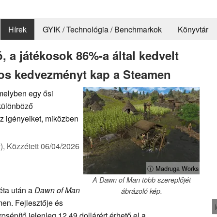
Hírek
GYIK / Technológia / Benchmarkok
Könyvtár
, a játékosok 86%-a által kedvelt
%-os kedvezményt kap a Steamen
amelyben egy ősi
 különböző
az igényeiket, miközben
),
Közzétett
06/04/2026
ⓘ Madruga Works
A Dawn of Man több szereplőjét
éta után a
Dawn of Man
ábrázoló kép.
en. Fejlesztője és
árosépítő jelenleg 12,49 dollárért érhető el a