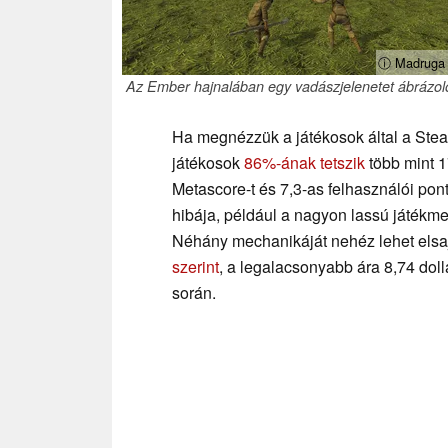
ⓘ Madruga
Az Ember hajnalában egy vadászjelenetet ábrázol
Ha megnézzük a játékosok által a Ste
játékosok
86%-ának tetszik
több mint 1
Metascore-t és 7,3-as felhasználói po
hibája, például a nagyon lassú játékme
Néhány mechanikáját nehéz lehet elsajátí
szerint
, a legalacsonyabb ára 8,74 do
során.