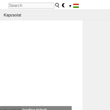
▼
Kapcsolat
loading failed!
loading failed!