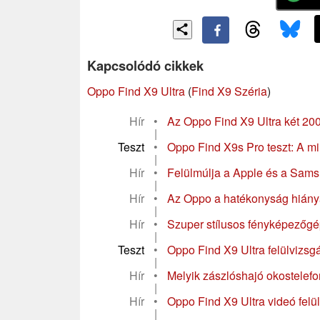
Kapcsolódó cikkek
Oppo Find X9 Ultra
(
Find X9 Széria
)
Hír
•
Az Oppo Find X9 Ultra két 200
|
Teszt
•
Oppo Find X9s Pro teszt: A min
|
Hír
•
Felülmúlja a Apple és a Sams
|
Hír
•
Az Oppo a hatékonyság hiánya 
|
Hír
•
Szuper stílusos fényképezőgép
|
Teszt
•
Oppo Find X9 Ultra felülvizsgál
|
Hír
•
Melyik zászlóshajó okostelefon 
|
Hír
•
Oppo Find X9 Ultra videó felül
|