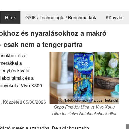
Hírek
GYIK / Technológia / Benchmarkok
Könyvtár
sokhoz és nyaralásokhoz a makró
- csak nem a tengerpartra
lásokhoz és a
merákkal a
ményt és kiváló
labbi témák és a
ményeket a Vivo X300
ⓘ Notebookcheck (Marcus Herbrich)
),
Közzétett
05/30/2026
Oppo Find X9 Ultra vs Vivo X300
Ultra tesztelve Notebookcheck által
akáció idején a szabadba. De akár hosszabb