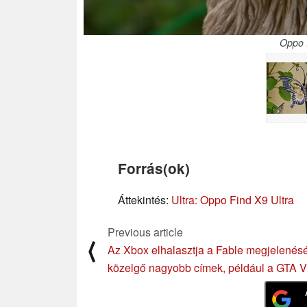
Oppo F
Forrás(ok)
Áttekintés:
Ultra: Oppo Find X9 Ultra
Previous article
⟨
Az Xbox elhalasztja a Fable megjelenésé
közelgő nagyobb címek, például a GTA VI