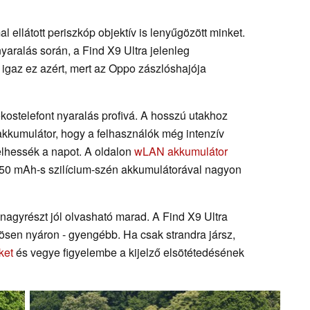
 ellátott periszkóp objektív is lenyűgözött minket.
nyaralás során, a Find X9 Ultra jelenleg
 igaz ez azért, mert az Oppo zászlóshajója
ostelefont nyaralás profivá. A hosszú utakhoz
akkumulátor, hogy a felhasználók még intenzív
elhessék a napot. A oldalon
wLAN akkumulátor
050 mAh-s szilícium-szén akkumulátorával nagyon
nagyrészt jól olvasható marad. A Find X9 Ultra
sen nyáron - gyengébb. Ha csak strandra jársz,
ket
és vegye figyelembe a kijelző elsötétedésének