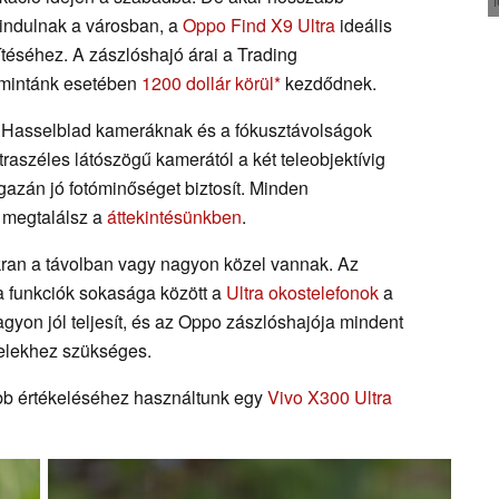
a indulnak a városban, a
Oppo Find X9 Ultra
ideális
ítéséhez. A zászlóshajó árai a Trading
 mintánk esetében
1200 dollár körül
kezdődnek.
a Hasselblad kameráknak és a fókusztávolságok
raszéles látószögű kamerától a két teleobjektívig
gazán jó fotóminőséget biztosít. Minden
t megtalálsz a
áttekintésünkben
.
an a távolban vagy nagyon közel vannak. Az
a funkciók sokasága között a
Ultra okostelefonok
a
agyon jól teljesít, és az Oppo zászlóshajója mindent
telekhez szükséges.
bb értékeléséhez használtunk egy
Vivo X300 Ultra