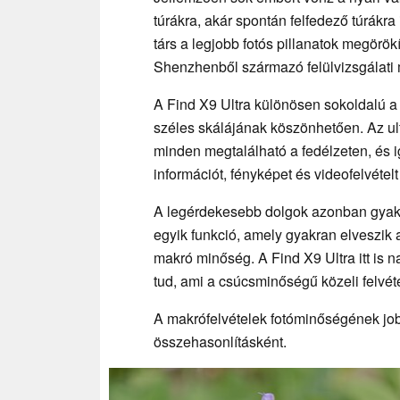
túrákra, akár spontán felfedező túrákr
társ a legjobb fotós pillanatok megörök
Shenzhenből származó felülvizsgálati
A Find X9 Ultra különösen sokoldalú 
széles skálájának köszönhetően. Az ult
minden megtalálható a fedélzeten, és i
információt, fényképet és videofelvétel
A legérdekesebb dolgok azonban gyakr
egyik funkció, amely gyakran elveszik 
makró minőség. A Find X9 Ultra itt is n
tud, ami a csúcsminőségű közeli felvé
A makrófelvételek fotóminőségének jo
összehasonlításként.