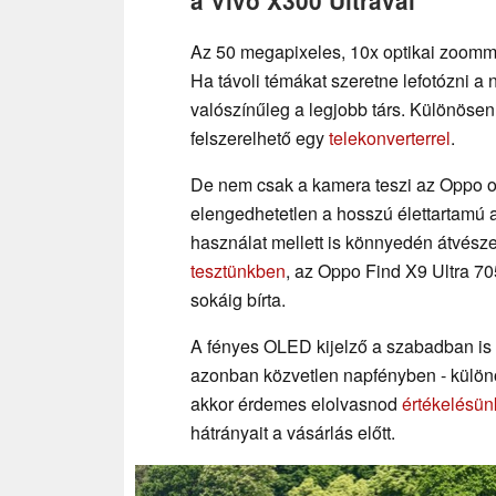
a Vivo X300 Ultrával
Az 50 megapixeles, 10x optikai zoommal
Ha távoli témákat szeretne lefotózni a 
valószínűleg a legjobb társ. Különösen
felszerelhető egy
telekonverterrel
.
De nem csak a kamera teszi az Oppo ok
elengedhetetlen a hosszú élettartamú 
használat mellett is könnyedén átvész
tesztünkben
, az Oppo Find X9 Ultra 7
sokáig bírta.
A fényes OLED kijelző a szabadban is 
azonban közvetlen napfényben - különö
akkor érdemes elolvasnod
értékelésün
hátrányait a vásárlás előtt.