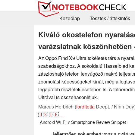
Kezdőlap
Tesztek / áttekintők
Kiváló okostelefon nyaralá
varázslatnak köszönhetően 
Az Oppo Find X9 Ultra tökéletes társ a nyara
szabadságokhoz. A sokoldalú Hasselblad ka
zászlóshajó telefon lenyűgöző makró teljesít
zoomolási képességeket kínál, még a legtávo
legapróbb részletek esetében is. A fotóered
Ultrával is összehasonlítjuk.
Marcus Herbrich (
fordította
DeepL / Ninh Duy
🇺🇸
🇩🇪
...
Android
Wi-Fi 7
Smartphone
Review Snippet
Jellemzően sok embert vonz a nyári v