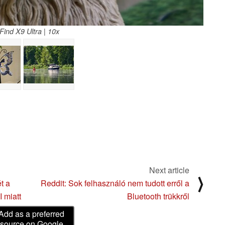
ind X9 Ultra | 10x
Next article
⟩
t a
Reddit: Sok felhasználó nem tudott erről a
 miatt
Bluetooth trükkről
Add as a preferred
source on Google