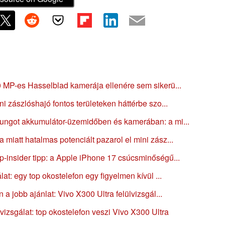
 MP-es Hasselblad kamerája ellenére sem sikerü...
i zászlóshajó fontos területeken háttérbe szo...
ungot akkumulátor-üzemidőben és kamerában: a mi...
miatt hatalmas potenciált pazarol el mini zász...
-insider tipp: a Apple iPhone 17 csúcsminőségű...
at: egy top okostelefon egy figyelmen kívül ...
a jobb ajánlat: Vivo X300 Ultra felülvizsgál...
vizsgálat: top okostelefon veszi Vivo X300 Ultra