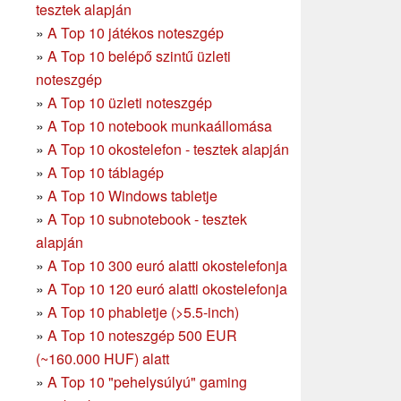
tesztek alapján
»
A Top 10 játékos noteszgép
»
A Top 10 belépő szintű üzleti
noteszgép
»
A Top 10 üzleti noteszgép
»
A Top 10 notebook munkaállomása
»
A Top 10 okostelefon - tesztek alapján
»
A Top 10 táblagép
»
A Top 10 Windows tabletje
»
A Top 10 subnotebook - tesztek
alapján
»
A Top 10 300 euró alatti okostelefonja
»
A Top 10 120 euró alatti okostelefonja
»
A Top 10 phabletje (>5.5-inch)
»
A Top 10 noteszgép 500 EUR
(~160.000 HUF) alatt
»
A Top 10 "pehelysúlyú" gaming