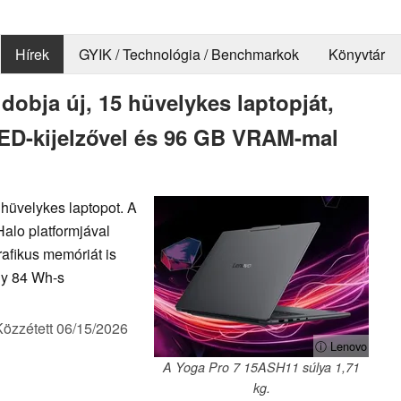
Hírek
GYIK / Technológia / Benchmarkok
Könyvtár
dobja új, 15 hüvelykes laptopját,
LED-kijelzővel és 96 GB VRAM-mal
 hüvelykes laptopot. A
alo platformjával
afikus memóriát is
gy 84 Wh-s
Közzétett
06/15/2026
ⓘ Lenovo
A Yoga Pro 7 15ASH11 súlya 1,71
kg.