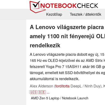
Kezdőlap
Tesztek / áttekintők
A Lenovo világszerte piacra 
amely 1100 nit fényerejű O
rendelkezik
A Lenovo világszerte piacra dobott egy új, 15
165 Hz-es OLED-kijelzővel és az AMD Strix H
felszerelt Yoga Pro 7 15ASH11 akár 96 GB gr
támogat, emellett két SSD-bővítőhellyel és e
akkumulátorral is rendelkezik.
Alex Alderson (
fordította
DeepL / Ninh Duy),
🇺🇸
🇩🇪
...
AMD
Zen 5
Laptop / Notebook
Launch