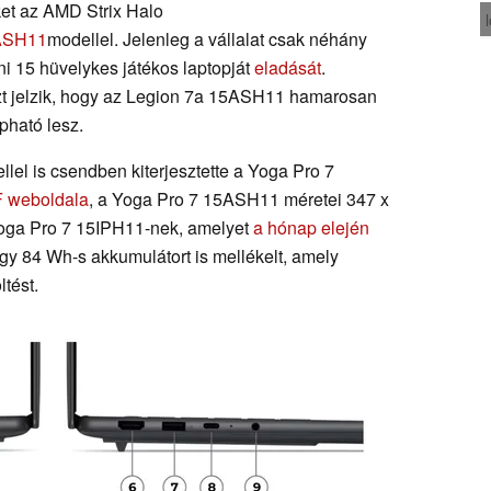
ket az AMD Strix Halo
5ASH11
modellel. Jelenleg a vállalat csak néhány
ni 15 hüvelykes játékos laptopját
eladását
.
t jelzik, hogy az Legion 7a 15ASH11 hamarosan
ható lesz.
el is csendben kiterjesztette a Yoga Pro 7
 weboldala
, a Yoga Pro 7 15ASH11 méretei 347 x
Yoga Pro 7 15IPH11-nek, amelyet
a hónap elején
y 84 Wh-s akkumulátort is mellékelt, amely
tést.