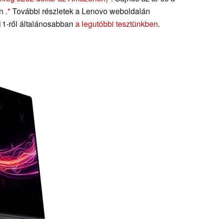
en
.
További részletek a Lenovo weboldalán
 11-ről általánosabban
a legutóbbi tesztünkben
.