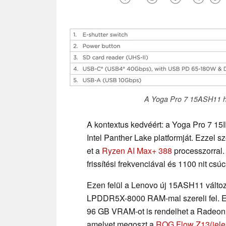
A Yoga Pro 7 15ASH11 hap
A kontextus kedvéért: a Yoga Pro 7 1
Intel Panther Lake platformját. Ezze
et a
Ryzen AI Max+ 388
processzorral.
frissítési frekvenciával és 1100 nit c
Ezen felül a Lenovo új 15ASH11 változ
LPDDR5X-8000 RAM-mal szereli fel. E
96 GB VRAM-ot is rendelhet a Radeon 8
amelyet megoszt a
ROG Flow Z13
(jel