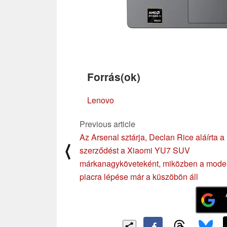
Forrás(ok)
Lenovo
Previous article
Az Arsenal sztárja, Declan Rice aláírta a
⟨
szerződést a Xiaomi YU7 SUV
márkanagyköveteként, miközben a modell
piacra lépése már a küszöbön áll