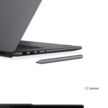
ⓘ Lenovo