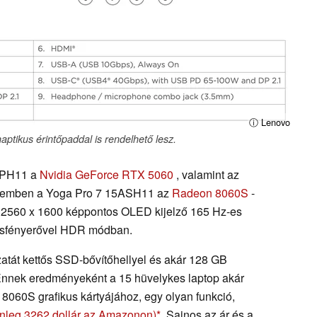
ⓘ Lenovo
tikus érintőpaddal is rendelhető lesz.
5IPH11 a
Nvidia GeForce RTX 5060
, valamint az
l szemben a Yoga Pro 7 15ASH11 az
Radeon 8060S
-
 2560 x 1600 képpontos OLED kijelző 165 Hz-es
súcsfényerővel HDR módban.
atát kettős SSD-bővítőhellyel és akár 128 GB
nnek eredményeként a 15 hüvelykes laptop akár
060S grafikus kártyájához, egy olyan funkció,
enleg 3262 dollár az Amazonon)
. Sajnos az ár és a