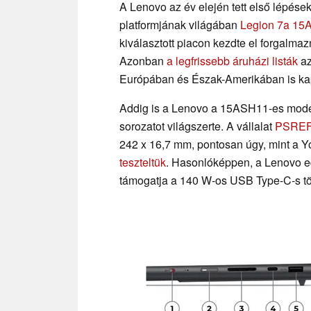
A Lenovo az év elején tett első lépése
platformjának világában
Legion 7a 1
kiválasztott piacon kezdte el forgalmaz
Azonban
a legfrissebb áruházi listák
az
Európában és Észak-Amerikában is kap
Addig is a Lenovo a 15ASH11-es modell
sorozatot világszerte. A vállalat
PSREF
242 x 16,7 mm, pontosan úgy, mint a 
teszteltük
. Hasonlóképpen, a Lenovo eg
támogatja a 140 W-os USB Type-C-s töl