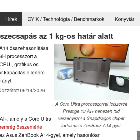
Hírek
GYIK / Technológia / Benchmarkok
Könyvtár
szecsapás az 1 kg-os határ alatt
 A14 összehasonlítása
86H processzort a
CPU-, grafikus és
r-kapacitás ellenére
rányt.
Közzétett
06/14/2026
A Core Ultra processzorral felszerelt
Prestige 13 AI+ nehezen tud
AI+, amely a Core Ultra
versenyezni a Snapdragon chipet
tartalmazó ZenBook A14-gyel.
nemrég összemérte
az Asus ZenBook A14-gyel, amely hasonlóan