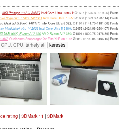
MSI Prestige 13 AI+ A3MG
Intel Core Ultra 9 386H:
Ø1637 (1576.85-2196.6) Points
ovo Yoga Slim 7 Ultra 14IPH11
Intel Core Ultra 7 355:
Ø1608 (1599.3-1707.14) Points
vo IdeaPad 5i 2-in-1 14IPH11
Intel Core Ultra 5 322:
Ø1164 (1141.75-1181.06) Points
nor MagicBook Pro 14 2026
Intel Core Ultra 5 338H:
Ø2455 (2424.98-2504.07) Points
D UM3406K, Ryzen AI 7 350
AMD Ryzen AI 7 350:
Ø1891 (1820.75-2178.89) Points
704NA
Qualcomm Snapdragon X2 Elite X2E-88-100:
Ø2812 (2709.84-3196.16) Points
e rating
|
3DMark 11
|
3DMark