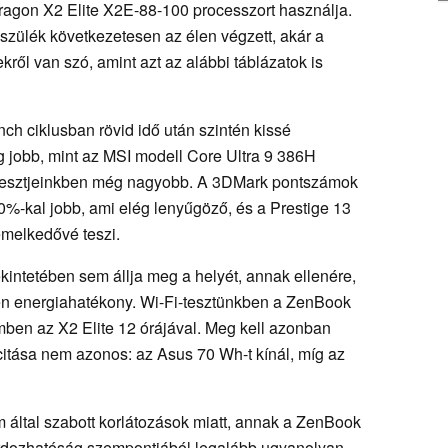
ragon X2 Elite X2E-88-100 processzort használja.
szülék következetesen az élen végzett, akár a
ől van szó, amint azt az alábbi táblázatok is
nch ciklusban rövid idő után szintén kissé
 jobb, mint az MSI modell Core Ultra 9 386H
 tesztjeinkben még nagyobb. A 3DMark pontszámok
0%-kal jobb, ami elég lenyűgöző, és a Prestige 13
emelkedővé teszi.
ekintetében sem állja meg a helyét, annak ellenére,
n energiahatékony. Wi-Fi-tesztünkben a ZenBook
mben az X2 Elite 12 órájával. Meg kell azonban
itása nem azonos: az Asus 70 Wh-t kínál, míg az
 által szabott korlátozások miatt, annak a ZenBook
rdozhatóság szempontjából legalább ugyanolyan