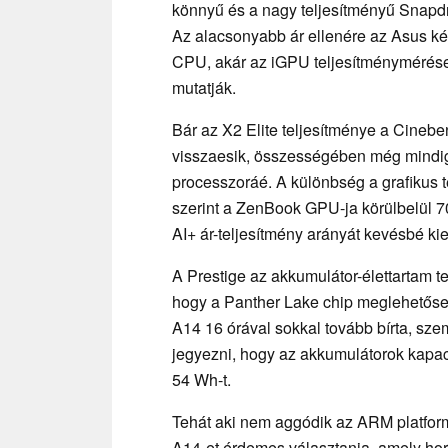
könnyű és a nagy teljesítményű Snapd
Az alacsonyabb ár ellenére az Asus ké
CPU, akár az iGPU teljesítménymérésekr
mutatják.
Bár az X2 Elite teljesítménye a Cinebe
visszaesik, összességében még mindig
processzoráé. A különbség a grafikus
szerint a ZenBook GPU-ja körülbelül 7
AI+ ár-teljesítmény arányát kevésbé ki
A Prestige az akkumulátor-élettartam t
hogy a Panther Lake chip meglehetőse
A14 16 órával sokkal tovább bírta, sze
jegyezni, hogy az akkumulátorok kapac
54 Wh-t.
Tehát aki nem aggódik az ARM platform
A14-et érdemes választania, amely ho