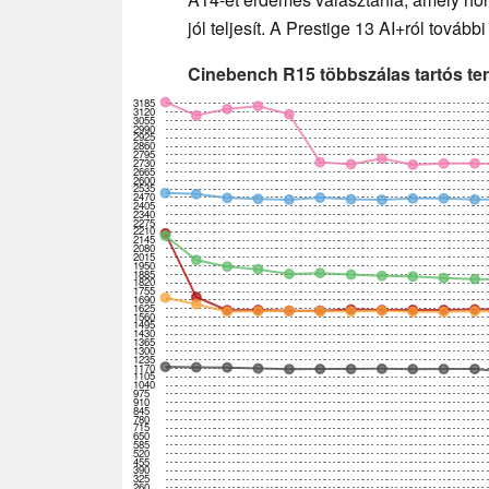
jól teljesít. A Prestige 13 AI+ról tovább
Cinebench R15 többszálas tartós te
3185
3120
3055
2990
2925
2860
2795
2730
2665
2600
2535
2470
2405
2340
2275
2210
2145
2080
2015
1950
1885
1820
1755
1690
1625
1560
1495
1430
1365
1300
1235
1170
1105
1040
975
910
845
780
715
650
585
520
455
390
325
260