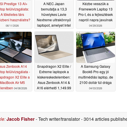
SI Prestige 13 AI+
A NEC Japan
Kézbe vesszük a
top felülvizsgálata:
bemutatja a 13,3
Framework Laptop 13
A tökéletes társ
hüvelykes Lavie
Pro-t, és a fejlesztések
özbeni használatra?
Nextreme ultrakönnyű
napról napra javulnak
laptopot, amelyet Intel
06/11/2026
04/29/2026
Core Ultra 7 258V CPU
hajt
05/27/2026
sus Zenbook A14
Snapdragon X2 Elite /
A Samsung Galaxy
top felülvizsgálata -
Extreme laptopok a
Book6 Pro egy jó
pdragon X2 Elite a
kiskereskedelemben:
multimédiás laptop, de
MacBook Air M5
Asus Zenbook A14 &
2100 dollár túl drága
llenében
A16 elérhető 1,149.99
04/08/2026
04/03/2026
és 1,599.99 dollárért
04/07/2026
cle
:
Jacob Fisher
- Tech writer/translator
- 3014 articles publi