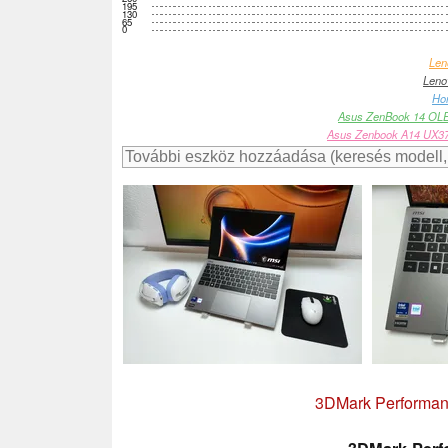
195
130
65
0
Len
Leno
Ho
Asus ZenBook 14 OLE
Asus Zenbook A14 UX3
3DMark Performanc