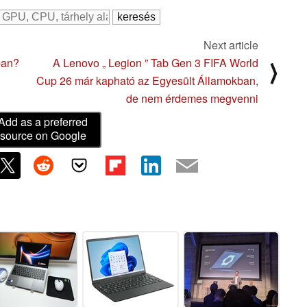
Next article
ban?
A Lenovo „ Legion ” Tab Gen 3 FIFA World
⟩
Cup 26 már kapható az Egyesült Államokban,
de nem érdemes megvenni
Add as a preferred
source on Google