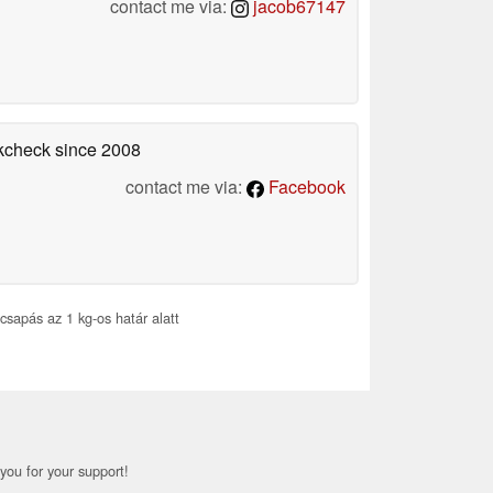
contact me via:
jacob67147
okcheck
since 2008
contact me via:
Facebook
sapás az 1 kg-os határ alatt
you for your support!