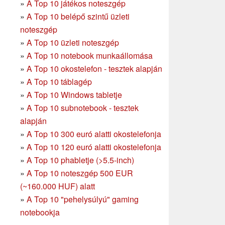
»
A Top 10 játékos noteszgép
»
A Top 10 belépő szintű üzleti
noteszgép
»
A Top 10 üzleti noteszgép
»
A Top 10 notebook munkaállomása
»
A Top 10 okostelefon - tesztek alapján
»
A Top 10 táblagép
»
A Top 10 Windows tabletje
»
A Top 10 subnotebook - tesztek
alapján
»
A Top 10 300 euró alatti okostelefonja
»
A Top 10 120 euró alatti okostelefonja
»
A Top 10 phabletje (>5.5-inch)
»
A Top 10 noteszgép 500 EUR
(~160.000 HUF) alatt
»
A Top 10 "pehelysúlyú" gaming
notebookja