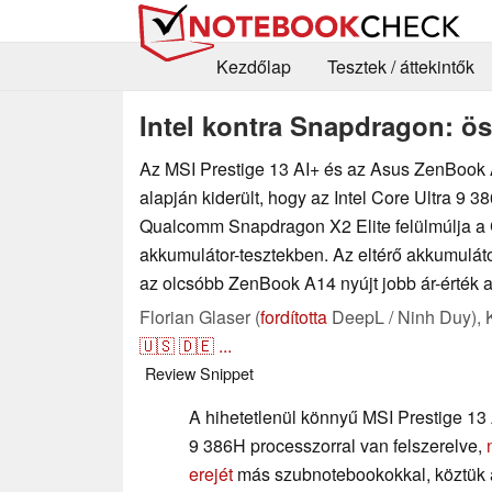
Kezdőlap
Tesztek / áttekintők
Intel kontra Snapdragon: ös
Az MSI Prestige 13 AI+ és az Asus ZenBook
alapján kiderült, hogy az Intel Core Ultra 9 3
Qualcomm Snapdragon X2 Elite felülmúlja a 
akkumulátor-tesztekben. Az eltérő akkumuláto
az olcsóbb ZenBook A14 nyújt jobb ár-érték a
Florian Glaser (
fordította
DeepL / Ninh Duy),
🇺🇸
🇩🇪
...
Review Snippet
A hihetetlenül könnyű MSI Prestige 13 
9 386H processzorral van felszerelve,
erejét
más szubnotebookokkal, köztük 