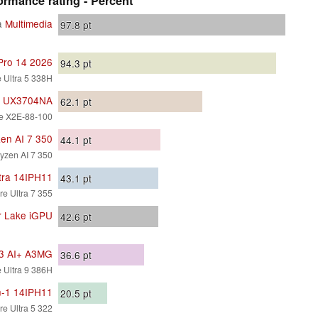
rmance rating - Percent
a
Multimedia
97.8
pt
Pro 14 2026
94.3
pt
e Ultra 5 338H
4 UX3704NA
62.1
pt
e X2E-88-100
en AI 7 350
44.1
pt
zen AI 7 350
tra 14IPH11
43.1
pt
re Ultra 7 355
r Lake iGPU
42.6
pt
13 AI+ A3MG
36.6
pt
e Ultra 9 386H
n-1 14IPH11
20.5
pt
re Ultra 5 322