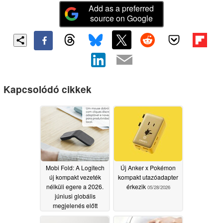
Add as a preferred
source on Google
Kapcsolódó cikkek
Mobi Fold: A Logitech
Új Anker x Pokémon
új kompakt vezeték
kompakt utazóadapter
nélküli egere a 2026.
érkezik
05/28/2026
júniusi globális
megjelenés előtt
részletesen