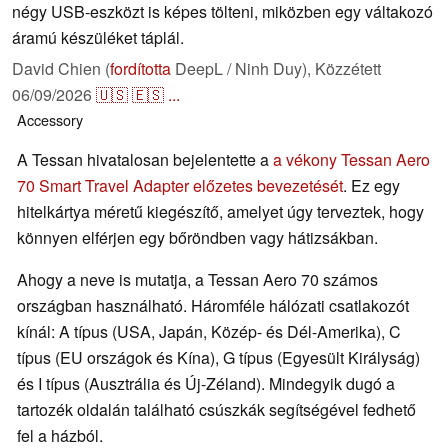
négy USB-eszközt is képes tölteni, miközben egy váltakozó
áramú készüléket táplál.
David Chien (
fordította
DeepL / Ninh Duy),
Közzétett
06/09/2026
🇺🇸
🇪🇸
...
Accessory
A Tessan hivatalosan bejelentette a
a vékony Tessan Aero
70 Smart Travel Adapter előzetes bevezetését
. Ez egy
hitelkártya méretű kiegészítő, amelyet úgy terveztek, hogy
könnyen elférjen egy bőröndben vagy hátizsákban.
Ahogy a neve is mutatja, a Tessan Aero 70 számos
országban használható. Háromféle hálózati csatlakozót
kínál: A típus (USA, Japán, Közép- és Dél-Amerika), C
típus (EU országok és Kína), G típus (Egyesült Királyság)
és I típus (Ausztrália és Új-Zéland). Mindegyik dugó a
tartozék oldalán található csúszkák segítségével fedhető
fel a házból.