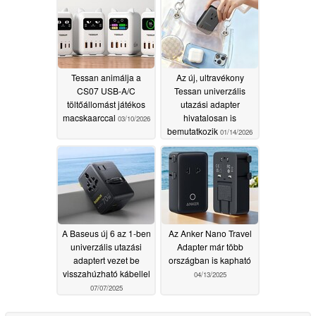
bemutatkozik
06/09/2026
Tessan animálja a
Az új, ultravékony
CS07 USB-A/C
Tessan univerzális
töltőállomást játékos
utazási adapter
macskaarccal
hivatalosan is
03/10/2026
bemutatkozik
01/14/2026
A Baseus új 6 az 1-ben
Az Anker Nano Travel
univerzális utazási
Adapter már több
adaptert vezet be
országban is kapható
visszahúzható kábellel
04/13/2025
07/07/2025