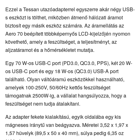
Ezzel a Tessan utazóadapterrel egyszerre akár négy USB-
s eszközt is tölthet, miközben átmenő hálózati áramot
biztosít egy másik eszköz számára. Az áramellátás az
Aero 70 beépített többképernyős LCD-kijelzőjén nyomon
követhető, amely a feszültséget, a teljesítményt, az
aljzatáramot és a hőmérsékletet mutatja.
Egy 70 W-os USB-C port (PD3.0, QC3.0, PPS), két 20 W-
os USB-C port és egy 18 W-os (QC3.0) USB-A port
található. Olyan váltóáramú eszközökkel használható,
amelyek 100-250V, 50/60Hz kettős feszültséget
támogatnak 2500W-ig, a vállalat hangsúlyozza, hogy a
feszültséget nem tudja átalakítani.
Az adapter fekete kialakítású, egyik oldalába egy kis
mágneses iránytű van beágyazva. Méretei 3,52 x 1,97 x
1,57 hüvelyk (89,5 x 50 x 40 mm), súlya pedig 6,35 oz