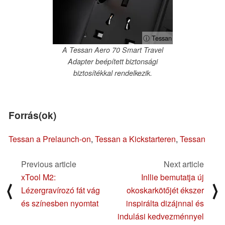
ⓘ Tessan
A Tessan Aero 70 Smart Travel
Adapter beépített biztonsági
biztosítékkal rendelkezik.
Forrás(ok)
Tessan a Prelaunch-on
,
Tessan a Kickstarteren
,
Tessan
Previous article
Next article
xTool M2:
Inllie bemutatja új
⟨
⟩
Lézergravírozó fát vág
okoskarkötőjét ékszer
és színesben nyomtat
inspirálta dizájnnal és
indulási kedvezménnyel