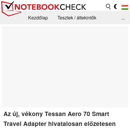
Kezdőlap
Tesztek / áttekintők
...
Hírek
GYIK / Technológia / Benchmarkok
Könyvtár
Kapcsolat
Az új, vékony Tessan Aero 70 Smart
Travel Adapter hivatalosan előzetesen