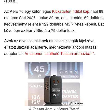
(180 g).
Az Aero 70 egy különleges
Kickstarter-indítót kap
napi 69
dolláros árat 2026. június 30-án, ami jelentős, 60 dolláros
kedvezményt jelent a 129 dolláros MSRP-hez képest. Ezt
követően az Early Bird ára 79 dollár lesz.
Azok az olvasók, akiknek nincs szükségük kijelzővel
ellátott utazási adapterre, megnézhetik a többi utazási
adaptert az
Amazonon található Tessan áruházban
.
ⓘ Tessan
A Tessan Aero 70 Smart Travel