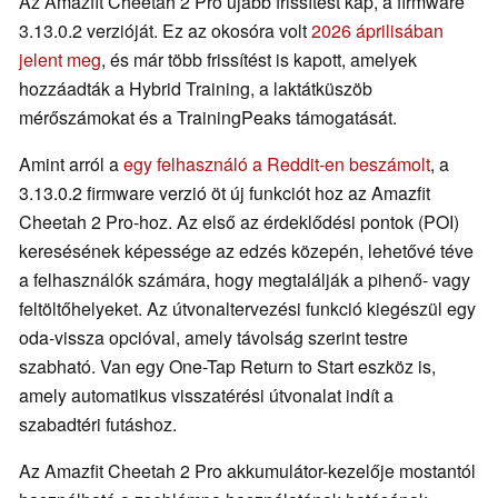
Az Amazfit Cheetah 2 Pro újabb frissítést kap, a firmware
3.13.0.2 verzióját. Ez az okosóra volt
2026 áprilisában
jelent meg
, és már több frissítést is kapott, amelyek
hozzáadták a Hybrid Training, a laktátküszöb
mérőszámokat és a TrainingPeaks támogatását.
Amint arról a
egy felhasználó a Reddit-en beszámolt
, a
3.13.0.2 firmware verzió öt új funkciót hoz az Amazfit
Cheetah 2 Pro-hoz. Az első az érdeklődési pontok (POI)
keresésének képessége az edzés közepén, lehetővé téve
a felhasználók számára, hogy megtalálják a pihenő- vagy
feltöltőhelyeket. Az útvonaltervezési funkció kiegészül egy
oda-vissza opcióval, amely távolság szerint testre
szabható. Van egy One-Tap Return to Start eszköz is,
amely automatikus visszatérési útvonalat indít a
szabadtéri futáshoz.
Az Amazfit Cheetah 2 Pro akkumulátor-kezelője mostantól