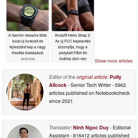
A Garmin okosóra több
Amazfit Helio Strap 2:
tucat új funkciót és
Az új FCC bejelentés
fejlesztést kap a nagy
bizonyítja, hogy a
frissítés kiadásával
pletykált Fitbit Air
riválisa úton van
06/02/2026
Show more articles
05/28/2026
Editor of the
original article
:
Polly
Allcock
- Senior Tech Writer
- 5962
articles published on Notebookcheck
since 2021
Translator:
Ninh Ngoc Duy
- Editorial
Assistant
- 816412 articles published