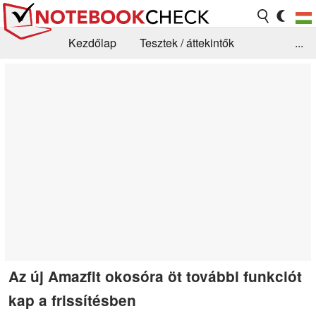
Kezdőlap
Tesztek / áttekintők
...
Hírek
GYIK / Technológia / Benchmarkok
Könyvtár
Kapcsolat
Az új Amazfit okosóra öt további funkciót
kap a frissítésben