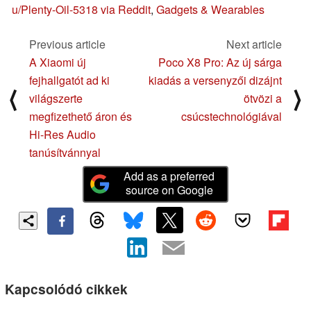
u/Plenty-Oil-5318 via Reddit
,
Gadgets & Wearables
Previous article
Next article
A Xiaomi új
Poco X8 Pro: Az új sárga
fejhallgatót ad ki
kiadás a versenyzői dizájnt
⟨
⟩
világszerte
ötvözi a
megfizethető áron és
csúcstechnológiával
Hi-Res Audio
tanúsítvánnyal
Add as a preferred
source on Google
Kapcsolódó cikkek