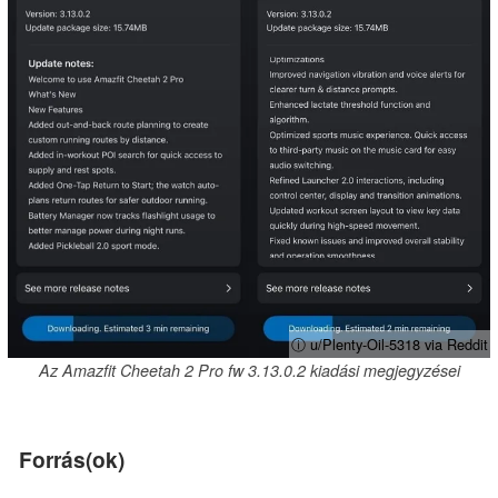
ⓘ u/Plenty-Oil-5318 via Reddit
Az Amazfit Cheetah 2 Pro fw 3.13.0.2 kiadási megjegyzései
Forrás(ok)