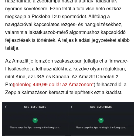
használható a zseblámpa használatának hatásának
nyomon követésére. Ezen felül a futó viselhető eszköz
megkapja a Pickleball 2.0 sportmódot. Állítólag a
navigációval kapcsolatos rezgés- és hangjelzésekhez,
valamint a laktátküszöb-mérő algoritmushoz kapcsolódó
fejlesztések is történtek. A teljes kiadási jegyzeteket alább
találja.
Az Amazfit jellemzően szakaszosan juttatja el a firmware-
frissítéseket a felhasználókhoz, kezdve olyan régiókban,
mint Kína, az USA és Kanada. Az Amazfit Cheetah 2
Pro
(jelenleg 449,99 dollár az Amazonon
) felhasználói a
Zepp alkalmazáson keresztül telepíthetik ezt a kiadást.