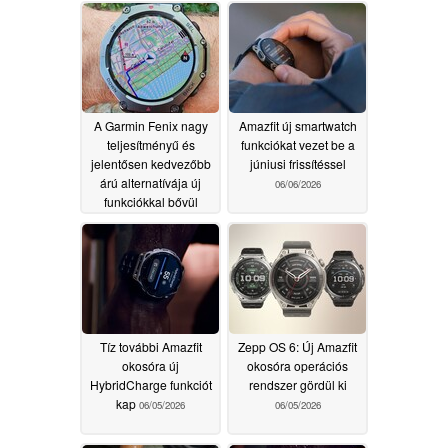
A Garmin Fenix nagy
Amazfit új smartwatch
teljesítményű és
funkciókat vezet be a
jelentősen kedvezőbb
júniusi frissítéssel
árú alternatívája új
06/06/2026
funkciókkal bővül
06/08/2026
Tíz további Amazfit
Zepp OS 6: Új Amazfit
okosóra új
okosóra operációs
HybridCharge funkciót
rendszer gördül ki
kap
06/05/2026
06/05/2026