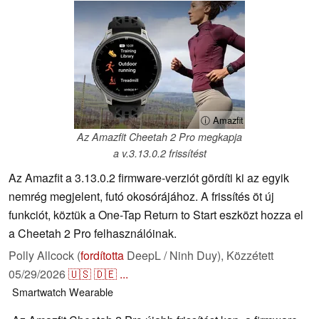
ⓘ Amazfit
Az Amazfit Cheetah 2 Pro megkapja
a v.3.13.0.2 frissítést
Az Amazfit a 3.13.0.2 firmware-verziót gördíti ki az egyik
nemrég megjelent, futó okosórájához. A frissítés öt új
funkciót, köztük a One-Tap Return to Start eszközt hozza el
a Cheetah 2 Pro felhasználóinak.
Polly Allcock (
fordította
DeepL / Ninh Duy),
Közzétett
05/29/2026
🇺🇸
🇩🇪
...
Smartwatch
Wearable