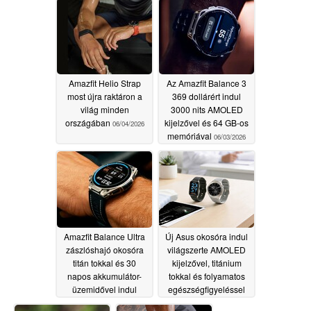
Amazfit Helio Strap
Az Amazfit Balance 3
most újra raktáron a
369 dollárért indul
világ minden
3000 nits AMOLED
országában
kijelzővel és 64 GB-os
06/04/2026
memóriával
06/03/2026
Amazfit Balance Ultra
Új Asus okosóra indul
zászlóshajó okosóra
világszerte AMOLED
titán tokkal és 30
kijelzővel, titánium
napos akkumulátor-
tokkal és folyamatos
üzemidővel indul
egészségfigyeléssel
06/03/2026
06/03/2026