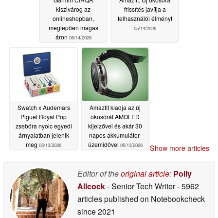
kiszivárog az
frissítés javítja a
onlineshopban,
felhasználói élményt
meglepően magas
05/14/2026
áron
05/14/2026
Swatch x Audemars
Amazfit kiadja az új
Piguet Royal Pop
okosórát AMOLED
zsebóra nyolc egyedi
kijelzővel és akár 30
árnyalatban jelenik
napos akkumulátor-
meg
üzemidővel
05/13/2026
05/13/2026
Show more articles
Editor of the
original article
:
Polly
Allcock
- Senior Tech Writer
- 5962
articles published on Notebookcheck
since 2021