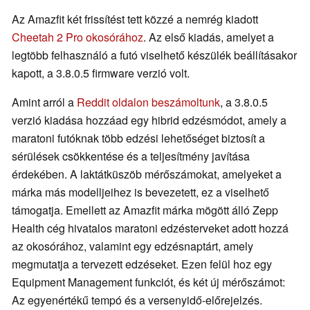
Az Amazfit két frissítést tett közzé a nemrég kiadott
Cheetah 2 Pro okosórához
. Az első kiadás, amelyet a
legtöbb felhasználó a futó viselhető készülék beállításakor
kapott, a 3.8.0.5 firmware verzió volt.
Amint arról a
Reddit oldalon beszámoltunk
, a 3.8.0.5
verzió kiadása hozzáad egy hibrid edzésmódot, amely a
maratoni futóknak több edzési lehetőséget biztosít a
sérülések csökkentése és a teljesítmény javítása
érdekében. A laktátküszöb mérőszámokat, amelyeket a
márka más modelljeihez is bevezetett, ez a viselhető
támogatja. Emellett az Amazfit márka mögött álló Zepp
Health cég hivatalos maratoni edzésterveket adott hozzá
az okosórához, valamint egy edzésnaptárt, amely
megmutatja a tervezett edzéseket. Ezen felül hoz egy
Equipment Management funkciót, és két új mérőszámot:
Az egyenértékű tempó és a versenyidő-előrejelzés.