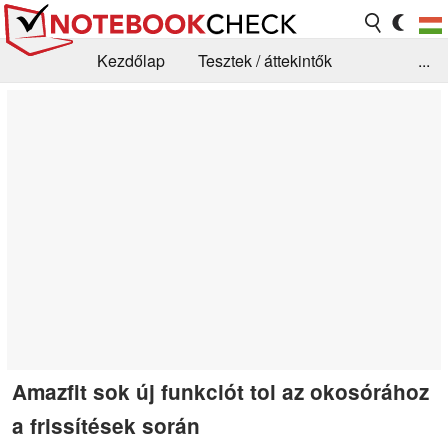
Kezdőlap
Tesztek / áttekintők
...
Hírek
GYIK / Technológia / Benchmarkok
Könyvtár
Kapcsolat
Amazfit sok új funkciót tol az okosórához
a frissítések során