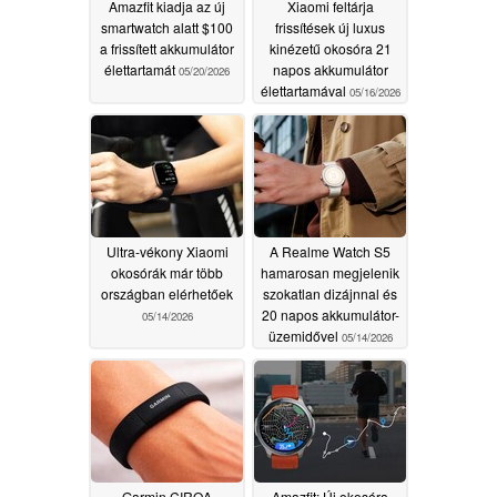
Amazfit kiadja az új
Xiaomi feltárja
smartwatch alatt $100
frissítések új luxus
a frissített akkumulátor
kinézetű okosóra 21
élettartamát
napos akkumulátor
05/20/2026
élettartamával
05/16/2026
Ultra-vékony Xiaomi
A Realme Watch S5
okosórák már több
hamarosan megjelenik
országban elérhetőek
szokatlan dizájnnal és
20 napos akkumulátor-
05/14/2026
üzemidővel
05/14/2026
Garmin CIRQA
Amazfit: Új okosóra