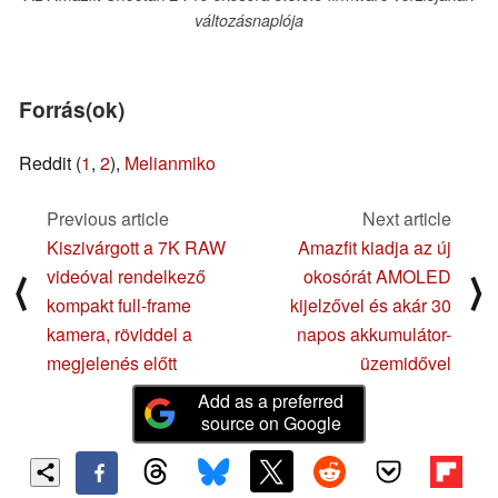
változásnaplója
Forrás(ok)
Reddit (
1
,
2
),
Melianmiko
Previous article
Next article
Kiszivárgott a 7K RAW
Amazfit kiadja az új
videóval rendelkező
okosórát AMOLED
⟨
⟩
kompakt full-frame
kijelzővel és akár 30
kamera, röviddel a
napos akkumulátor-
megjelenés előtt
üzemidővel
Add as a preferred
source on Google