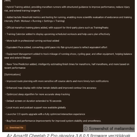
ⓘ Screenshot of melianmiko
Az Amazfit Cheetah 2 Pro okosóra 3.8.0.5 firmware verziójának