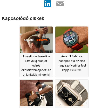
Kapcsolódó cikkek
Amazfit csatlakozik a
Amazfit Balance
Strava új erőnléti
hónapok óta az első
edzés
nagy szoftverfrissítést
ökoszisztémájához; az
kapja
05/26/2026
új funkciók mindenki
számára ingyenesek
05/26/2026