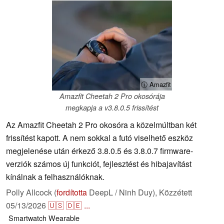
ⓘ Amazfit
Amazfit Cheetah 2 Pro okosórája
megkapja a v3.8.0.5 frissítést
Az Amazfit Cheetah 2 Pro okosóra a közelmúltban két
frissítést kapott. A nem sokkal a futó viselhető eszköz
megjelenése után érkező 3.8.0.5 és 3.8.0.7 firmware-
verziók számos új funkciót, fejlesztést és hibajavítást
kínálnak a felhasználóknak.
Polly Allcock (
fordította
DeepL / Ninh Duy),
Közzétett
05/13/2026
🇺🇸
🇩🇪
...
Smartwatch
Wearable