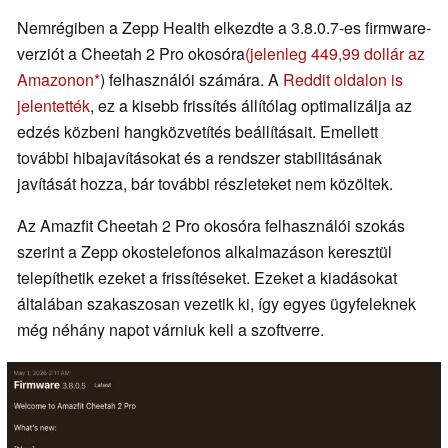
Nemrégiben a Zepp Health elkezdte a 3.8.0.7-es firmware-
verziót a Cheetah 2 Pro okosóra
(jelenleg 449,99 dollár az
Amazonon
) felhasználói számára. A
Reddit oldalon is
jelentették
, ez a kisebb frissítés állítólag optimalizálja az
edzés közbeni hangközvetítés beállításait. Emellett
további hibajavításokat és a rendszer stabilitásának
javítását hozza, bár további részleteket nem közöltek.
Az Amazfit Cheetah 2 Pro okosóra felhasználói szokás
szerint a Zepp okostelefonos alkalmazáson keresztül
telepíthetik ezeket a frissítéseket. Ezeket a kiadásokat
általában szakaszosan vezetik ki, így egyes ügyfeleknek
még néhány napot várniuk kell a szoftverre.