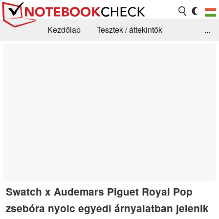
Kezdőlap
Tesztek / áttekintők
...
Hírek
GYIK / Technológia / Benchmarkok
Könyvtár
Kapcsolat
Swatch x Audemars Piguet Royal Pop
zsebóra nyolc egyedi árnyalatban jelenik