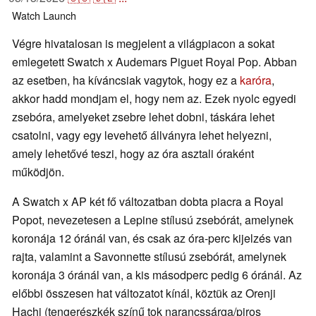
Watch
Launch
Végre hivatalosan is megjelent a világpiacon a sokat
emlegetett Swatch x Audemars Piguet Royal Pop. Abban
az esetben, ha kíváncsiak vagytok, hogy ez a
karóra
,
akkor hadd mondjam el, hogy nem az. Ezek nyolc egyedi
zsebóra, amelyeket zsebre lehet dobni, táskára lehet
csatolni, vagy egy levehető állványra lehet helyezni,
amely lehetővé teszi, hogy az óra asztali óraként
működjön.
A Swatch x AP két fő változatban dobta piacra a Royal
Popot, nevezetesen a Lepine stílusú zsebórát, amelynek
koronája 12 óránál van, és csak az óra-perc kijelzés van
rajta, valamint a Savonnette stílusú zsebórát, amelynek
koronája 3 óránál van, a kis másodperc pedig 6 óránál. Az
előbbi összesen hat változatot kínál, köztük az Orenji
Hachi (tengerészkék színű tok narancssárga/piros