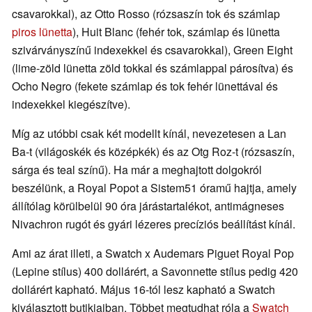
csavarokkal), az Otto Rosso (rózsaszín tok és számlap
piros lünetta
), Huit Blanc (fehér tok, számlap és lünetta
szivárványszínű indexekkel és csavarokkal), Green Eight
(lime-zöld lünetta zöld tokkal és számlappal párosítva) és
Ocho Negro (fekete számlap és tok fehér lünettával és
indexekkel kiegészítve).
Míg az utóbbi csak két modellt kínál, nevezetesen a Lan
Ba-t (világoskék és középkék) és az Otg Roz-t (rózsaszín,
sárga és teal színű). Ha már a meghajtott dolgokról
beszélünk, a Royal Popot a Sistem51 óramű hajtja, amely
állítólag körülbelül 90 óra járástartalékot, antimágneses
Nivachron rugót és gyári lézeres precíziós beállítást kínál.
Ami az árat illeti, a Swatch x Audemars Piguet Royal Pop
(Lepine stílus) 400 dollárért, a Savonnette stílus pedig 420
dollárért kapható. Május 16-tól lesz kapható a Swatch
kiválasztott butikjaiban. Többet megtudhat róla a
Swatch