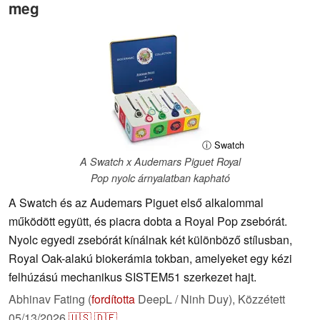
meg
ⓘ Swatch
A Swatch x Audemars Piguet Royal
Pop nyolc árnyalatban kapható
A Swatch és az Audemars Piguet első alkalommal
működött együtt, és piacra dobta a Royal Pop zsebórát.
Nyolc egyedi zsebórát kínálnak két különböző stílusban,
Royal Oak-alakú biokerámia tokban, amelyeket egy kézi
felhúzású mechanikus SISTEM51 szerkezet hajt.
Abhinav Fating (
fordította
DeepL / Ninh Duy),
Közzétett
05/13/2026
🇺🇸
🇩🇪
...