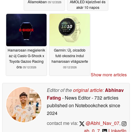
Államokban
AMOLED kijelzővel és
05/12/2026
akár 10 napos
üzemidővel
05/12/2026
Hamarosan megjelenik
Garmin: Új, olcsóbb
az új Casio G-Shock x
futó okosóra indul
Toyota Gazoo Racing
hamarosan világszerte
óra
05/12/2026
05/12/2026
Show more articles
Editor of the
original article
:
Abhinav
Fating
- News Editor
- 732 articles
published on Notebookcheck
since
2024
contact me via:
@Abhi_Nav_07
,
_ab_0_7
,
LinkedIn