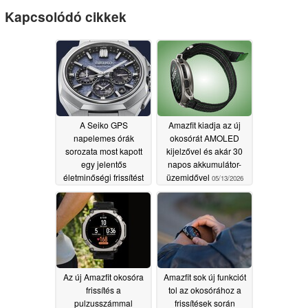
Kapcsolódó cikkek
A Seiko GPS
Amazfit kiadja az új
napelemes órák
okosórát AMOLED
sorozata most kapott
kijelzővel és akár 30
egy jelentős
napos akkumulátor-
életminőségi frissítést
üzemidővel
05/13/2026
05/13/2026
Az új Amazfit okosóra
Amazfit sok új funkciót
frissítés a
tol az okosórához a
pulzusszámmal
frissítések során