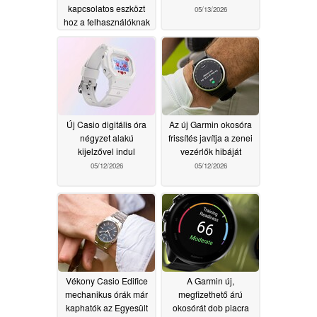
kapcsolatos eszközt
05/13/2026
hoz a felhasználóknak
05/13/2026
Új Casio digitális óra
Az új Garmin okosóra
négyzet alakú
frissítés javítja a zenei
kijelzővel indul
vezérlők hibáját
05/12/2026
05/12/2026
Vékony Casio Edifice
A Garmin új,
mechanikus órák már
megfizethető árú
kaphatók az Egyesült
okosórát dob piacra