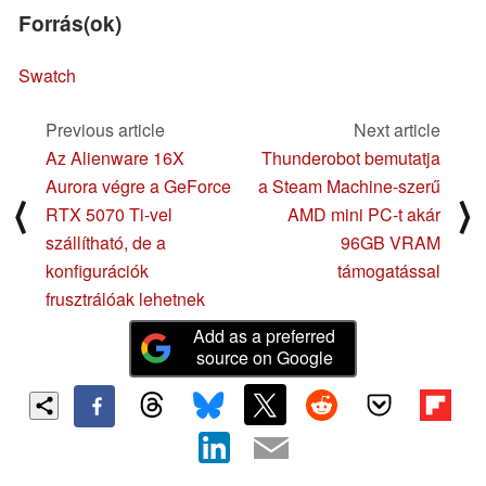
Forrás(ok)
Swatch
Previous article
Next article
Az Alienware 16X
Thunderobot bemutatja
Aurora végre a GeForce
a Steam Machine-szerű
⟨
⟩
RTX 5070 Ti-vel
AMD mini PC-t akár
szállítható, de a
96GB VRAM
konfigurációk
támogatással
frusztrálóak lehetnek
Add as a preferred
source on Google