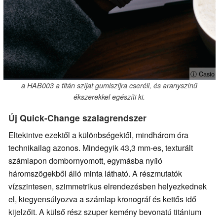
ⓘ Casio
a HAB003 a titán szíjat gumiszíjra cseréli, és aranyszínű
ékszerekkel egészíti ki.
Új Quick-Change szalagrendszer
Eltekintve ezektől a különbségektől, mindhárom óra
technikailag azonos. Mindegyik 43,3 mm-es, texturált
számlapon dombornyomott, egymásba nyíló
háromszögekből álló minta látható. A részmutatók
vízszintesen, szimmetrikus elrendezésben helyezkednek
el, kiegyensúlyozva a számlap kronográf és kettős idő
kijelzőit. A külső rész szuper kemény bevonatú titánium