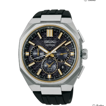
ⓘ Seiko