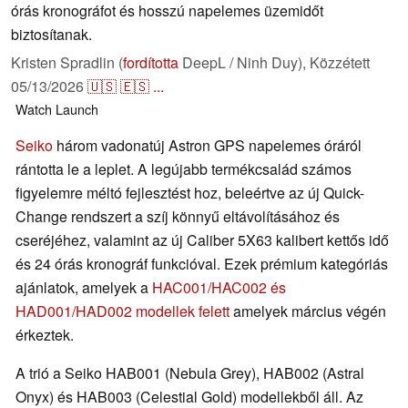
órás kronográfot és hosszú napelemes üzemidőt
biztosítanak.
Kristen Spradlin (
fordította
DeepL / Ninh Duy),
Közzétett
05/13/2026
🇺🇸
🇪🇸
...
Watch
Launch
Seiko
három vadonatúj Astron GPS napelemes óráról
rántotta le a leplet. A legújabb termékcsalád számos
figyelemre méltó fejlesztést hoz, beleértve az új Quick-
Change rendszert a szíj könnyű eltávolításához és
cseréjéhez, valamint az új Caliber 5X63 kalibert kettős idő
és 24 órás kronográf funkcióval. Ezek prémium kategóriás
ajánlatok, amelyek a
HAC001/HAC002 és
HAD001/HAD002 modellek felett
amelyek március végén
érkeztek.
A trió a Seiko HAB001 (Nebula Grey), HAB002 (Astral
Onyx) és HAB003 (Celestial Gold) modellekből áll. Az