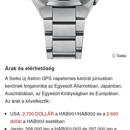
ⓘ Seiko
Árak és elérhetőség
A Seiko új Astron GPS napelemes karórái júniusban
kerülnek forgalomba az Egyesült Államokban, Japánban,
Ausztráliában, az Egyesült Királyságban és Európában.
Az árak a következők:
USA:
2,700 DOLLÁR
a HAB001/HAB002 és a
2 600
dollár
a HAB003 esetében
Japán: 308 000 jen a HAB001/002 és 297 000 jen a