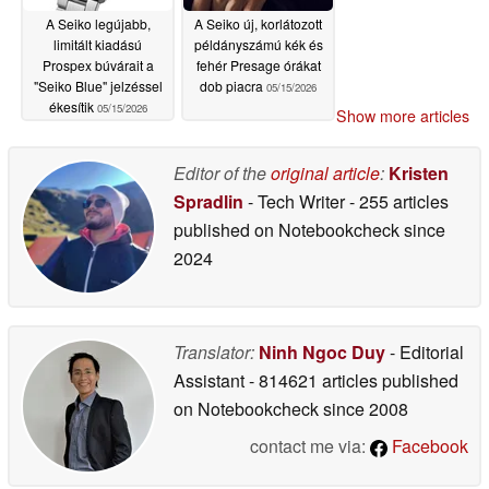
A Seiko legújabb,
A Seiko új, korlátozott
limitált kiadású
példányszámú kék és
Prospex búvárait a
fehér Presage órákat
"Seiko Blue" jelzéssel
dob piacra
05/15/2026
ékesítik
05/15/2026
Show more articles
Editor of the
original article
:
Kristen
Spradlin
- Tech Writer
- 255 articles
published on Notebookcheck
since
2024
Translator:
Ninh Ngoc Duy
- Editorial
Assistant
- 814621 articles published
on Notebookcheck
since 2008
contact me via:
Facebook