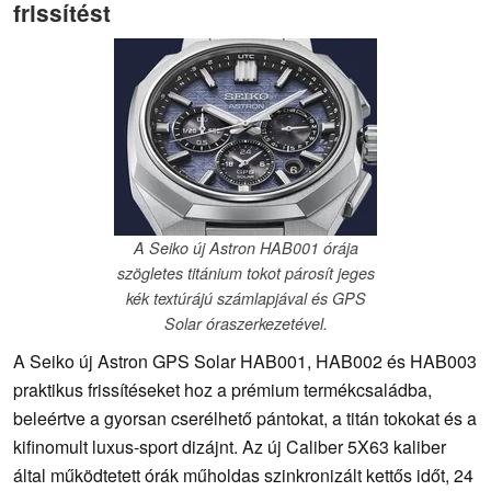
frissítést
A Seiko új Astron HAB001 órája
szögletes titánium tokot párosít jeges
kék textúrájú számlapjával és GPS
Solar óraszerkezetével.
A Seiko új Astron GPS Solar HAB001, HAB002 és HAB003
praktikus frissítéseket hoz a prémium termékcsaládba,
beleértve a gyorsan cserélhető pántokat, a titán tokokat és a
kifinomult luxus-sport dizájnt. Az új Caliber 5X63 kaliber
által működtetett órák műholdas szinkronizált kettős időt, 24