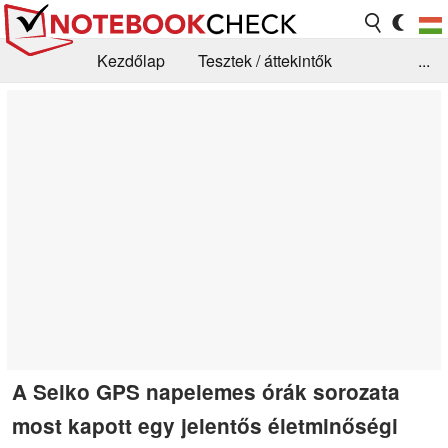
Kezdőlap
Tesztek / áttekintők
...
Hírek
GYIK / Technológia / Benchmarkok
Könyvtár
Kapcsolat
A Seiko GPS napelemes órák sorozata
most kapott egy jelentős életminőségi