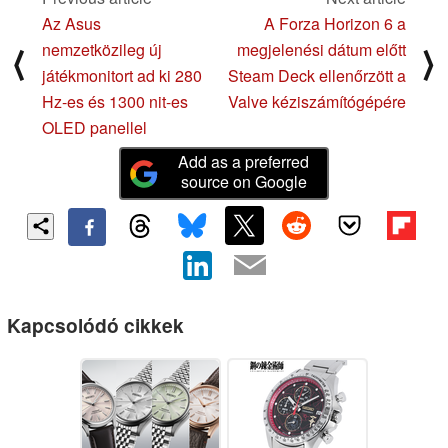
Az Asus
A Forza Horizon 6 a
nemzetközileg új
megjelenési dátum előtt
⟨
⟩
játékmonitort ad ki 280
Steam Deck ellenőrzött a
Hz-es és 1300 nit-es
Valve kéziszámítógépére
OLED panellel
Add as a preferred
source on Google
Kapcsolódó cikkek