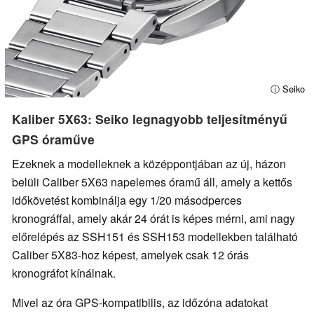
ⓘ Seiko
Kaliber 5X63: Seiko legnagyobb teljesítményű
GPS óraműve
Ezeknek a modelleknek a középpontjában az új, házon
belüli Caliber 5X63 napelemes óramű áll, amely a kettős
időkövetést kombinálja egy 1/20 másodperces
kronográffal, amely akár 24 órát is képes mérni, ami nagy
előrelépés az SSH151 és SSH153 modellekben található
Caliber 5X83-hoz képest, amelyek csak 12 órás
kronográfot kínálnak.
Mivel az óra GPS-kompatibilis, az időzóna adatokat