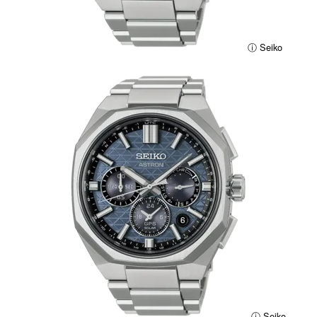
ⓘ Seiko
ⓘ Seiko