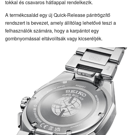
tokkal és csavaros hátlappal rendelkezik.
A termékcsalád egy új Quick-Release pántrögzítő
rendszert is bevezet, amely állítólag lehetővé teszi a
felhasználók számára, hogy a karpántot egy
gombnyomással eltávolítsák vagy kicseréljék.