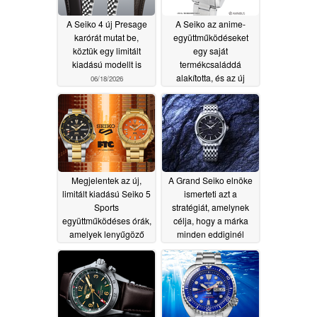
A Seiko 4 új Presage
A Seiko az anime-
karórát mutat be,
együttműködéseket
köztük egy limitált
egy saját
kiadású modellt is
termékcsaláddá
alakította, és az új
06/18/2026
Fullmetal Alchemist a
legújabb kiadás
06/18/2026
Megjelentek az új,
A Grand Seiko elnöke
limitált kiadású Seiko 5
ismerteti azt a
Sports
stratégiát, amelynek
együttműködéses órák,
célja, hogy a márka
amelyek lenyűgöző
minden eddiginél
dizájnnal
magasabb szintre
büszkélkedhetnek
emelkedjen
06/11/2026
06/16/2026