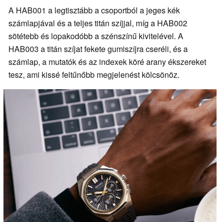
A HAB001 a legtisztább a csoportból a jeges kék
számlapjával és a teljes titán szíjjal, míg a HAB002
sötétebb és lopakodóbb a szénszínű kivitelével. A
HAB003 a titán szíjat fekete gumiszíjra cseréli, és a
számlap, a mutatók és az indexek köré arany ékszereket
tesz, ami kissé feltűnőbb megjelenést kölcsönöz.