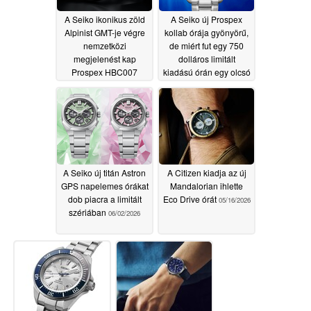
A Seiko ikonikus zöld
A Seiko új Prospex
Alpinist GMT-je végre
kollab órája gyönyörű,
nemzetközi
de miért fut egy 750
megjelenést kap
dolláros limitált
Prospex HBC007
kiadású órán egy olcsó
néven
óramű?
06/10/2026
06/05/2026
A Seiko új titán Astron
A Citizen kiadja az új
GPS napelemes órákat
Mandalorian ihlette
dob piacra a limitált
Eco Drive órát
05/16/2026
szériában
06/02/2026