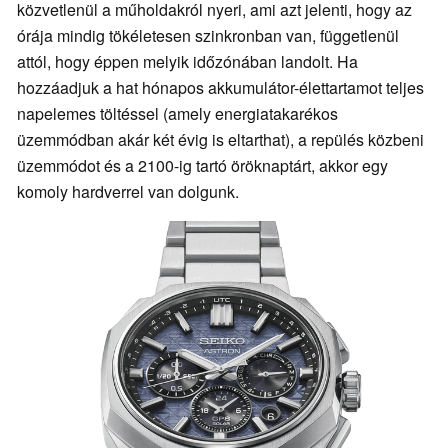
közvetlenül a műholdakról nyeri, ami azt jelenti, hogy az
órája mindig tökéletesen szinkronban van, függetlenül
attól, hogy éppen melyik időzónában landolt. Ha
hozzáadjuk a hat hónapos akkumulátor-élettartamot teljes
napelemes töltéssel (amely energiatakarékos
üzemmódban akár két évig is eltarthat), a repülés közbeni
üzemmódot és a 2100-ig tartó öröknaptárt, akkor egy
komoly hardverrel van dolgunk.