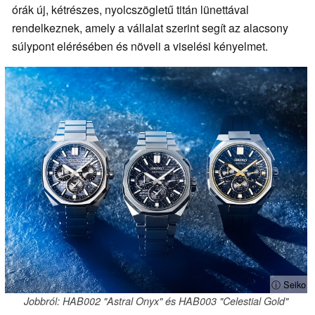
órák új, kétrészes, nyolcszögletű titán lünettával
rendelkeznek, amely a vállalat szerint segít az alacsony
súlypont elérésében és növeli a viselési kényelmet.
ⓘ Seiko
Jobbról: HAB002 "Astral Onyx" és HAB003 "Celestial Gold"