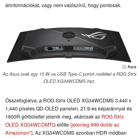
árinformációkat, vagy nem valószínű, hogy pontosak.
ⓘ Asus
Az Asus csak egy 15 W-os USB Type-C portot mellékel a ROG Strix
OLED XG34WCDMS-hez.
Összefoglalva, a ROG Strix OLED XG34WCDMS 3,440 x
1,440 pixeles QD-OLED panelen, 21:9-es képaránnyal és
1800R görbülettel jelenik meg, akárcsak az
ROG Strix
OLED XG34WCDMTG
előtte
(jelenleg 999 dollár az
Amazonon
). Az XG34WCDMS azonban HDR módban