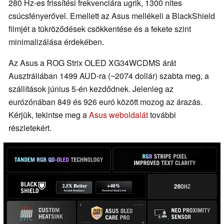
280 Hz-es frissítési frekvenciára ugrik, 1300 nites
csúcsfényerővel. Emellett az Asus mellékeli a BlackShield
filmjét a tükröződések csökkentése és a fekete szint
minimalizálása érdekében.
Az Asus a ROG Strix OLED XG34WCDMS árát
Ausztráliában 1499 AUD-ra (~2074 dollár) szabta meg, a
szállítások június 5-én kezdődnek. Jelenleg az
eurózónában 849 és 926 euró között mozog az árazás.
Kérjük, tekintse meg a
Asus weboldalát
további
részletekért.