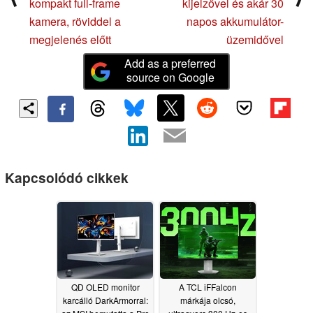
kompakt full-frame
kijelzővel és akár 30
kamera, röviddel a
napos akkumulátor-
megjelenés előtt
üzemidővel
Add as a preferred
source on Google
Kapcsolódó cikkek
QD OLED monitor
A TCL iFFalcon
karcálló DarkArmorral:
márkája olcsó,