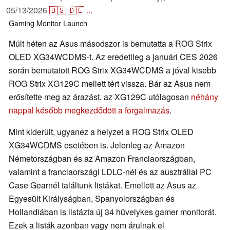
05/13/2026
🇺🇸
🇩🇪
...
Gaming
Monitor
Launch
Múlt héten az Asus másodszor is bemutatta a ROG Strix
OLED XG34WCDMS-t. Az eredetileg a januári CES 2026
során bemutatott ROG Strix XG34WCDMS a jóval kisebb
ROG Strix XG129C mellett tért vissza. Bár az Asus nem
erősítette meg az árazást, az XG129C utólagosan
néhány
nappal később megkezdődött a forgalmazás
.
Mint kiderült, ugyanez a helyzet a ROG Strix OLED
XG34WCDMS esetében is. Jelenleg az Amazon
Németországban és az Amazon Franciaországban,
valamint a franciaországi LDLC-nél és az ausztráliai PC
Case Gearnél találtunk listákat. Emellett az Asus az
Egyesült Királyságban, Spanyolországban és
Hollandiában is listázta új 34 hüvelykes gamer monitorát.
Ezek a listák azonban vagy nem árulnak el