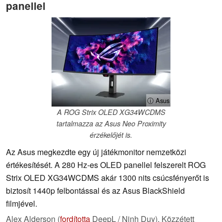
panellel
ⓘ Asus
A ROG Strix OLED XG34WCDMS
tartalmazza az Asus Neo Proximity
érzékelőjét is.
Az Asus megkezdte egy új játékmonitor nemzetközi
értékesítését. A 280 Hz-es OLED panellel felszerelt ROG
Strix OLED XG34WCDMS akár 1300 nits csúcsfényerőt is
biztosít 1440p felbontással és az Asus BlackShield
filmjével.
Alex Alderson (
fordította
DeepL / Ninh Duy),
Közzétett