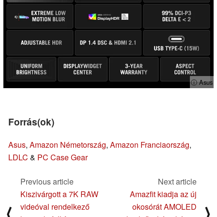
ⓘ Asus
Forrás(ok)
Asus
,
Amazon Németország
,
Amazon Franciaország
,
LDLC
&
PC Case Gear
Previous article
Next article
Kiszivárgott a 7K RAW
Amazfit kiadja az új
videóval rendelkező
okosórát AMOLED
⟨
⟩