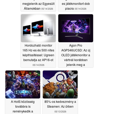
megjelenik az Egyesült
es játékmonitort dob
Államokban
piacra
05/14/2026
05/14/2026
Hordozható monitor
Agon Pro
165 Hz-es és 500 nites
AGP346UCSD: Az új
képfrissítéssel: Ugreen
OLED játékmonitor a
bemutatja az AP16-ot
vártnál korábban
jelenik meg a
05/14/2026
nemzetközi piacon
05/14/2026
A HotS közösség
85%-os kedvezmény a
továbbra is
Steamen: Az űrben
reménykedik a
05/13/2026