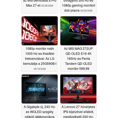
az MSI bemutatta a Pro
ultragyors 300 Hz-es
Max 27-et
1080p gaming monitort
05/28/2026
dob piacra
05/25/2026
1080p monitor natív
Az MSI MAG 272UP
1000 Hz-es frissítési
QD-OLED E16 4K
frekvenciával: Az LG
165Hz-es Penta
bemutatja a 25G590B-t
Tandem QD-OLED
monitor 599,99
05/19/2026
dollárért jelenik meg
05/19/2026
A Gigabyte új, 240 Hz-
A Lenovo 27 hüvelykes
es WOLED szegély
IPS-kijelzővel ellátott,
nélküli játékmonitora
megfizethető 200 Hz-