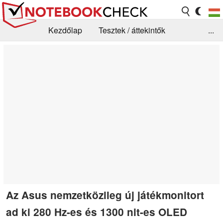
Kezdőlap
Tesztek / áttekintők
...
Hírek
GYIK / Technológia / Benchmarkok
Könyvtár
Kapcsolat
Az Asus nemzetközileg új játékmonitort
ad ki 280 Hz-es és 1300 nit-es OLED