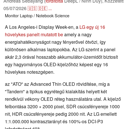
Andreas Sebayang (
fordította
DeepL / Ninh Duy),
Közzétett
05/07/2026
🇺🇸
🇩🇪
...
Monitor
Laptop / Notebook
Science
A Los Angeles-i Display Week-en, a
LG egy új 16
hüvelykes panelt mutatott be
amely a nagy
energiahatékonyságot nagy fényerővel ötvözi, így
különösen alkalmas laptopokba. Az LG szerint a panel
akár 2,3 órával hosszabb akkumulátor-üzemidőt biztosít
egy hagyományos OLED-kijelzőhöz képest egy 16
hüvelykes noteszgépen.
az "ATO" az Advanced Thin OLED rövidítése, míg a
"Tandem" a tipikus egyrétegű kialakítás helyett két
rendkívül vékony OLED réteg használatára utal. A kijelző
felbontása 3200 × 2000 pixel, SDR csúcsfényereje 1000
nit, HDR csúcsfényereje pedig 2000 nit. Az LG emellett
1:1.000.000 kontrasztarányt és 100%-os DCI-P3
lefedettséget állít.