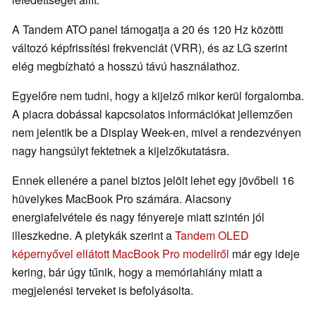
A Tandem ATO panel támogatja a 20 és 120 Hz közötti
változó képfrissítési frekvenciát (VRR), és az LG szerint
elég megbízható a hosszú távú használathoz.
Egyelőre nem tudni, hogy a kijelző mikor kerül forgalomba.
A piacra dobással kapcsolatos információkat jellemzően
nem jelentik be a Display Week-en, mivel a rendezvényen
nagy hangsúlyt fektetnek a kijelzőkutatásra.
Ennek ellenére a panel biztos jelölt lehet egy jövőbeli 16
hüvelykes MacBook Pro számára. Alacsony
energiafelvétele és nagy fényereje miatt szintén jól
illeszkedne. A pletykák szerint a
Tandem OLED
képernyővel ellátott MacBook Pro modellről
már egy ideje
kering, bár úgy tűnik, hogy a memóriahiány miatt a
megjelenési terveket is befolyásolta.