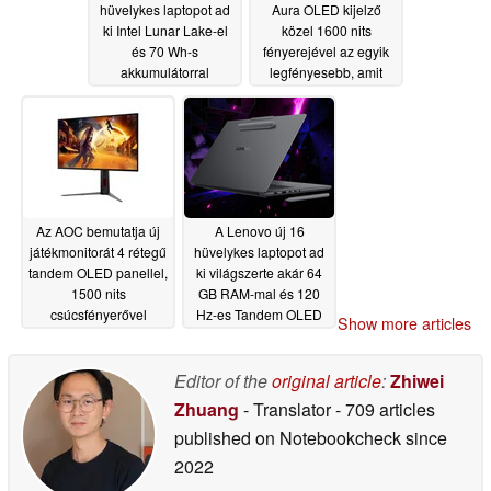
hüvelykes laptopot ad
Aura OLED kijelző
ki Intel Lunar Lake-el
közel 1600 nits
és 70 Wh-s
fényerejével az egyik
akkumulátorral
legfényesebb, amit
pénzért kapni lehet
05/07/2026
05/06/2026
Az AOC bemutatja új
A Lenovo új 16
játékmonitorát 4 rétegű
hüvelykes laptopot ad
tandem OLED panellel,
ki világszerte akár 64
1500 nits
GB RAM-mal és 120
csúcsfényerővel
Hz-es Tandem OLED
Show more articles
kijelzővel
05/02/2026
04/30/2026
Editor of the
original article
:
Zhiwei
Zhuang
- Translator
- 709 articles
published on Notebookcheck
since
2022