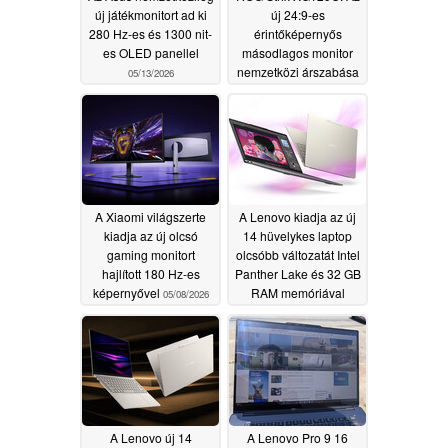
új játékmonitort ad ki
új 24:9-es
280 Hz-es és 1300 nit-
érintőképernyős
es OLED panellel
másodlagos monitor
nemzetközi árszabása
05/13/2026
05/12/2026
A Xiaomi világszerte
A Lenovo kiadja az új
kiadja az új olcsó
14 hüvelykes laptop
gaming monitort
olcsóbb változatát Intel
hajlított 180 Hz-es
Panther Lake és 32 GB
képernyővel
RAM memóriával
05/08/2026
05/08/2026
A Lenovo új 14
A Lenovo Pro 9 16