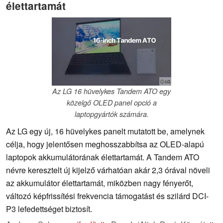
élettartamát
ⓘ LG
Az LG 16 hüvelykes Tandem ATO egy
közelgő OLED panel opció a
laptopgyártók számára.
Az LG egy új, 16 hüvelykes panelt mutatott be, amelynek
célja, hogy jelentősen meghosszabbítsa az OLED-alapú
laptopok akkumulátorának élettartamát. A Tandem ATO
névre keresztelt új kijelző várhatóan akár 2,3 órával növeli
az akkumulátor élettartamát, miközben nagy fényerőt,
változó képfrissítési frekvencia támogatást és szilárd DCI-
P3 lefedettséget biztosít.