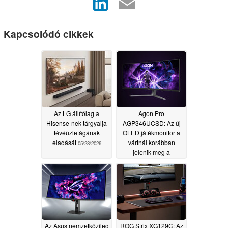
Kapcsolódó cikkek
Az LG állítólag a
Agon Pro
Hisense-nek tárgyalja
AGP346UCSD: Az új
tévéüzletágának
OLED játékmonitor a
eladását
vártnál korábban
05/28/2026
jelenik meg a
nemzetközi piacon
05/14/2026
Az Asus nemzetközileg
ROG Strix XG129C: Az