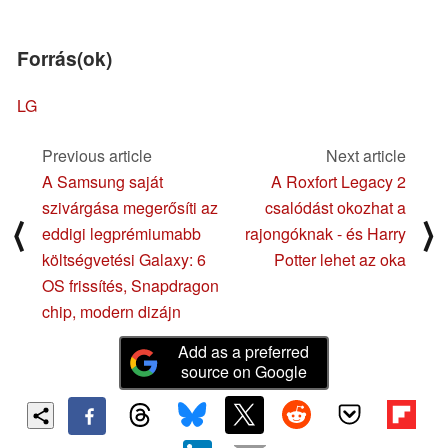
Forrás(ok)
LG
Previous article
Next article
A Samsung saját
A Roxfort Legacy 2
szivárgása megerősíti az
csalódást okozhat a
⟨
⟩
eddigi legprémiumabb
rajongóknak - és Harry
költségvetési Galaxy: 6
Potter lehet az oka
OS frissítés, Snapdragon
chip, modern dizájn
Add as a preferred
source on Google