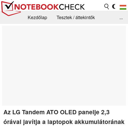
Kezdőlap
Tesztek / áttekintők
...
Hírek
GYIK / Technológia / Benchmarkok
Könyvtár
Kapcsolat
Az LG Tandem ATO OLED panelje 2,3
órával javítja a laptopok akkumulátorának