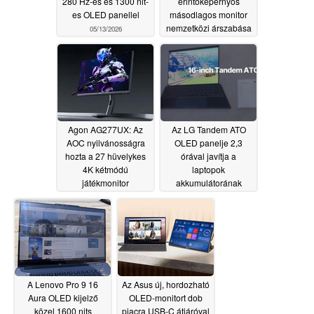
280 Hz-es és 1300 nit-
érintőképernyős
es OLED panellel
másodlagos monitor
nemzetközi árszabása
05/13/2026
05/12/2026
Agon AG277UX: Az
Az LG Tandem ATO
AOC nyilvánosságra
OLED panelje 2,3
hozta a 27 hüvelykes
órával javítja a
4K kétmódú
laptopok
játékmonitor
akkumulátorának
árazásának részleteit
élettartamát
05/07/2026
05/10/2026
A Lenovo Pro 9 16
Az Asus új, hordozható
Aura OLED kijelző
OLED-monitort dob
közel 1600 nits
piacra USB-C átjáróval