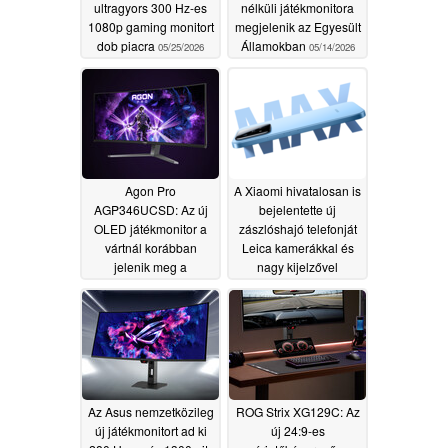
ultragyors 300 Hz-es
nélküli játékmonitora
1080p gaming monitort
megjelenik az Egyesült
dob piacra
Államokban
05/25/2026
05/14/2026
Agon Pro
A Xiaomi hivatalosan is
AGP346UCSD: Az új
bejelentette új
OLED játékmonitor a
zászlóshajó telefonját
vártnál korábban
Leica kamerákkal és
jelenik meg a
nagy kijelzővel
nemzetközi piacon
05/13/2026
05/14/2026
Az Asus nemzetközileg
ROG Strix XG129C: Az
új játékmonitort ad ki
új 24:9-es