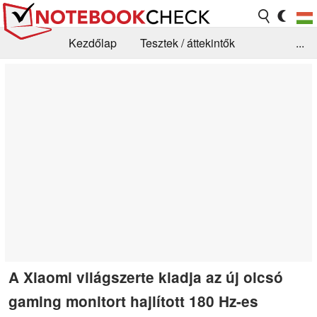
Kezdőlap
Tesztek / áttekintők
...
Hírek
GYIK / Technológia / Benchmarkok
Könyvtár
Kapcsolat
A Xiaomi világszerte kiadja az új olcsó
gaming monitort hajlított 180 Hz-es