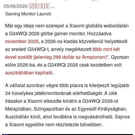
05/08/2026
🇺🇸
🇪🇸
...
Gaming
Monitor
Launch
Már egy ideje nem szerepel a Xiaomi globális weboldalán
a G34WQi 2026 görbe gamer monitor. Hozzáadva
november 2025
, a 2026-os kiadás közvetlenül helyettesíti
az eredeti G34WQi-t, amely megérkezett
több mint két
évvel ezelőtt
(jelenleg 299 dollár az Amazonon)
. Gyorsan
előre 2026-ba, és a G34WQi 2026 csak kezdetben volt
ausztráliában kapható
.
A vállalat azonban végre több piacra is kiterjeszti legújabb
34 hüvelykes játékmonitorának elérhetőségét. A cikk
írásakor a Xiaomi elkezdte kínálni a G34WQi 2026-ot
Malajziában, Szingapúrban és az Egyesült Királyságban,
Ausztrálián kívül, ahol továbbra is megvásárolható. Sajnos
a Xiaomi egyelőre nem részletezte bővebben.