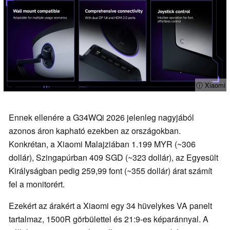
ⓘ Xiaomi
Ennek ellenére a G34WQi 2026 jelenleg nagyjából
azonos áron kapható ezekben az országokban.
Konkrétan, a Xiaomi Malajziában 1.199 MYR (~306
dollár), Szingapúrban 409 SGD (~323 dollár), az Egyesült
Királyságban pedig 259,99 font (~355 dollár) árat számít
fel a monitorért.
Ezekért az árakért a Xiaomi egy 34 hüvelykes VA panelt
tartalmaz, 1500R görbülettel és 21:9-es képaránnyal. A