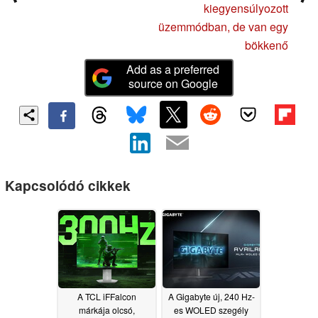
kiegyensúlyozott
üzemmódban, de van egy
bökkenő
Add as a preferred
source on Google
Kapcsolódó cikkek
A TCL iFFalcon
A Gigabyte új, 240 Hz-
márkája olcsó,
es WOLED szegély