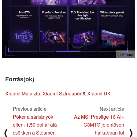
ⓘ Xiaomi
Forrás(ok)
Xiaomi Malajzia
,
Xiaomi Szingapúr
&
Xiaomi UK
Previous article
Next article
Póker a sárkányok
Az MSI Prestige 16 AI+
ellen: 1,50 dollár alá
C3MTG jelentősen
⟨
⟩
csökken a Steamen
halkabban fut