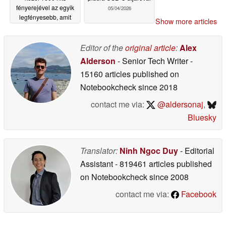
fényerejével az egyik
05/04/2026
legfényesebb, amit
Show more articles
pénzért kapni lehet
05/06/2026
Editor of the
original article
:
Alex
Alderson
- Senior Tech Writer
-
15160 articles published on
Notebookcheck
since 2018
contact me via:
@aldersonaj
,
Bluesky
Translator:
Ninh Ngoc Duy
- Editorial
Assistant
- 819461 articles published
on Notebookcheck
since 2008
contact me via:
Facebook