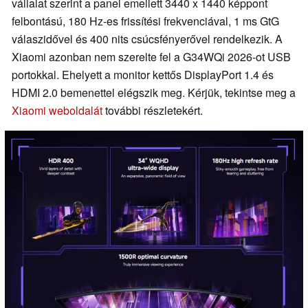
vállalat szerint a panel emellett 3440 x 1440 képpont
felbontású, 180 Hz-es frissítési frekvenciával, 1 ms GtG
válaszidővel és 400 nits csúcsfényerővel rendelkezik. A
Xiaomi azonban nem szerelte fel a G34WQi 2026-ot USB
portokkal. Ehelyett a monitor kettős DisplayPort 1.4 és
HDMI 2.0 bemenettel elégszik meg. Kérjük, tekintse meg a
Xiaomi weboldalát
további részletekért.