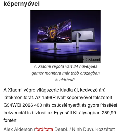
képernyővel
ⓘ Xiaomi
A Xiaomi régóta várt 34 hüvelykes
gamer monitora már több országban
is elérhető.
A Xiaomi végre világszerte kiadta új, kedvező árú
játékmonitorát. Az 1599R ívelt képernyővel felszerelt
G34WQi 2026 400 nits csúcsfényerőt és gyors frissítési
frekvenciát is biztosít az Egyesült Királyságban 259,99
fontért.
Alex Alderson (
fordította
DeepL / Ninh Duy),
Közzétett