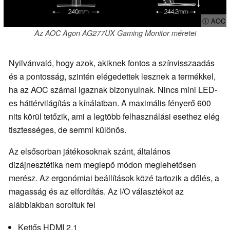
ⓘ AOC
Az AOC Agon AG277UX Gaming Monitor méretei
Nyilvánvaló, hogy azok, akiknek fontos a színvisszaadás
és a pontosság, szintén elégedettek lesznek a termékkel,
ha az AOC számai igaznak bizonyulnak. Nincs mini LED-
es háttérvilágítás a kínálatban. A maximális fényerő 600
nits körül tetőzik, ami a legtöbb felhasználási esethez elég
tisztességes, de semmi különös.
Az elsősorban játékosoknak szánt, általános
dizájnesztétika nem meglepő módon meglehetősen
merész. Az ergonómiai beállítások közé tartozik a dőlés, a
magasság és az elfordítás. Az I/O választékot az
alábbiakban soroltuk fel
Kettős HDMI 2.1