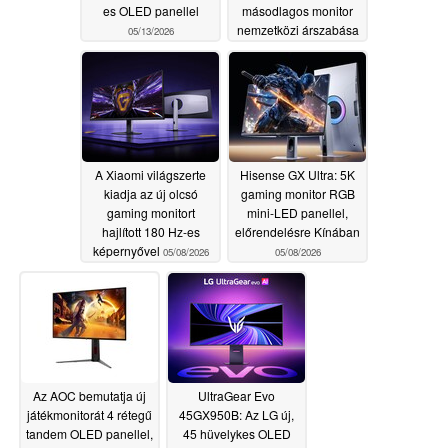
es OLED panellel
másodlagos monitor
nemzetközi árszabása
05/13/2026
05/12/2026
A Xiaomi világszerte
Hisense GX Ultra: 5K
kiadja az új olcsó
gaming monitor RGB
gaming monitort
mini-LED panellel,
hajlított 180 Hz-es
előrendelésre Kínában
képernyővel
05/08/2026
05/08/2026
Az AOC bemutatja új
UltraGear Evo
játékmonitorát 4 rétegű
45GX950B: Az LG új,
tandem OLED panellel,
45 hüvelykes OLED