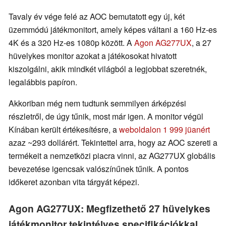
Tavaly év vége felé az AOC bemutatott egy új, két
üzemmódú játékmonitort, amely képes váltani a 160 Hz-es
4K és a 320 Hz-es 1080p között. A
Agon AG277UX
, a 27
hüvelykes monitor azokat a játékosokat hivatott
kiszolgálni, akik mindkét világból a legjobbat szeretnék,
legalábbis papíron.
Akkoriban még nem tudtunk semmilyen árképzési
részletről, de úgy tűnik, most már igen. A monitor végül
Kínában került értékesítésre, a
weboldalon 1 999 jüanért
azaz ~293 dollárért. Tekintettel arra, hogy az AOC szereti a
termékeit a nemzetközi piacra vinni, az AG277UX globális
bevezetése igencsak valószínűnek tűnik. A pontos
időkeret azonban vita tárgyát képezi.
Agon AG277UX: Megfizethető 27 hüvelykes
játékmonitor tekintélyes specifikációkkal