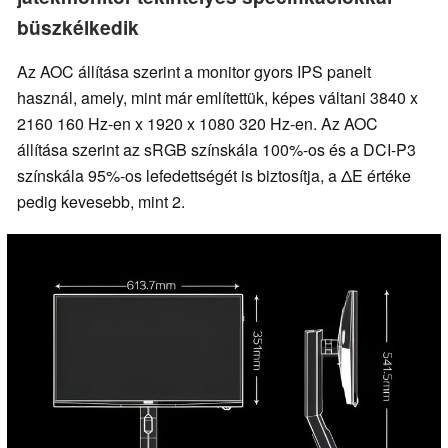
büszkélkedik
Az AOC állítása szerint a monitor gyors IPS panelt
használ, amely, mint már említettük, képes váltani 3840 x
2160 160 Hz-en x 1920 x 1080 320 Hz-en. Az AOC
állítása szerint az sRGB színskála 100%-os és a DCI-P3
színskála 95%-os lefedettségét is biztosítja, a ΔE értéke
pedig kevesebb, mint 2.