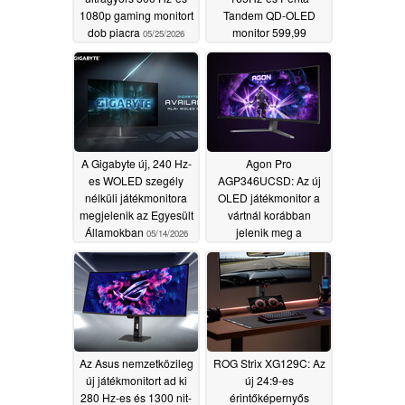
1080p gaming monitort
Tandem QD-OLED
dob piacra
monitor 599,99
05/25/2026
dollárért jelenik meg
05/19/2026
A Gigabyte új, 240 Hz-
Agon Pro
es WOLED szegély
AGP346UCSD: Az új
nélküli játékmonitora
OLED játékmonitor a
megjelenik az Egyesült
vártnál korábban
Államokban
jelenik meg a
05/14/2026
nemzetközi piacon
05/14/2026
Az Asus nemzetközileg
ROG Strix XG129C: Az
új játékmonitort ad ki
új 24:9-es
280 Hz-es és 1300 nit-
érintőképernyős