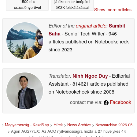
1500 nits
játékmonitor beépített
csúcsfényerővel
5K2K-felskálázással
Show more articles
05/02/2026
05/02/2026
Editor of the
original article
:
Sambit
Saha
- Senior Tech Writer
- 946
articles published on Notebookcheck
since 2023
Translator:
Ninh Ngoc Duy
- Editorial
Assistant
- 814621 articles published
on Notebookcheck
since 2008
contact me via:
Facebook
>
Magyarország - Kezdőlap
>
Hírek
>
News Archive
>
Newsarchive 2026 05
> Agon AG277UX: Az AOC nyilvánosságra hozta a 27 hüvelykes 4K