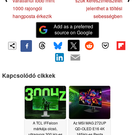
váratlanul több mint
szűk keresztmetszetet
1000 rajongói
jelenthet a töltési
hangposta érkezik
sebességben
Add as a preferred
source on Google
Kapcsolódó cikkek
A TCL iFFalcon
Az MSI MAG 272UP
márkája olcsó,
QD-OLED E16 4K
ultragyors 300 Hz-es
165Hz-es Penta