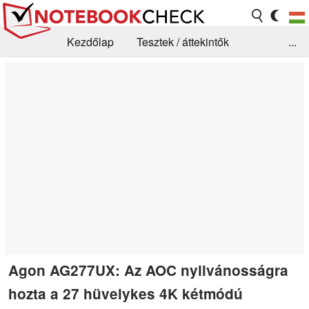
Kezdőlap
Tesztek / áttekintők
...
Hírek
GYIK / Technológia / Benchmarkok
Könyvtár
Kapcsolat
Agon AG277UX: Az AOC nyilvánosságra
hozta a 27 hüvelykes 4K kétmódú