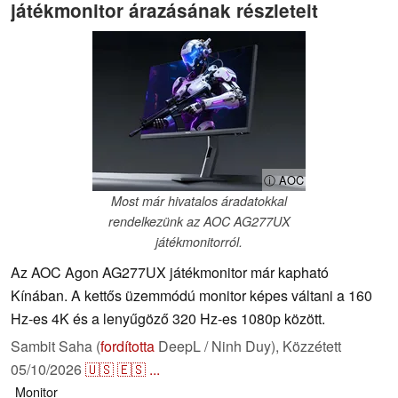
játékmonitor árazásának részleteit
ⓘ AOC
Most már hivatalos áradatokkal
rendelkezünk az AOC AG277UX
játékmonitorról.
Az AOC Agon AG277UX játékmonitor már kapható
Kínában. A kettős üzemmódú monitor képes váltani a 160
Hz-es 4K és a lenyűgöző 320 Hz-es 1080p között.
Sambit Saha (
fordította
DeepL / Ninh Duy),
Közzétett
05/10/2026
🇺🇸
🇪🇸
...
Monitor