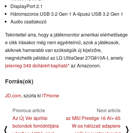
DisplayPort 2.1
Háromszoros USB 3.2 Gen 1 A-típusú USB 3.2 Gen 1
Audio csatlakozó
Tekintettel arra, hogy a játékmonitor amerikai elérhetősége
e cikk írásakor még nem egyértelmű, azok a játékosok,
akiknek hamarabb van szükségük új kijelzőre,
megnézhetik például az LG UltraGear 27G810A-t, amely
jelenleg 349 dollárért kapható
az Amazonon.
Forrás(ok)
JD.com
, szúrta ki
ITHome
Previous article
Next article
Az Új Vér áprilisi
az MSI Prestige 16 AI+ 65
bolondok forródrótjára
W-os hálózati adaptere
⟨
⟩