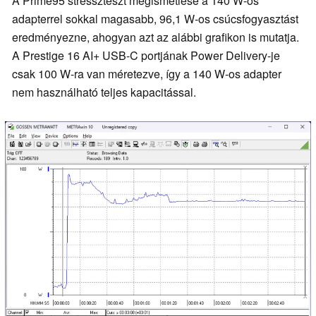
A Prime95 stresszteszt megismétlése a 140 W-os
adapterrel sokkal magasabb, 96,1 W-os csúcsfogyasztást
eredményezne, ahogyan azt az alábbi grafikon is mutatja.
A Prestige 16 AI+ USB-C portjának Power Delivery-je
csak 100 W-ra van méretezve, így a 140 W-os adapter
nem használható teljes kapacitással.