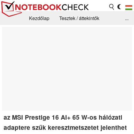
Kezdőlap
Tesztek / áttekintők
...
Hírek
GYIK / Technológia / Benchmarkok
Könyvtár
Kapcsolat
az MSI Prestige 16 AI+ 65 W-os hálózati
adaptere szűk keresztmetszetet jelenthet