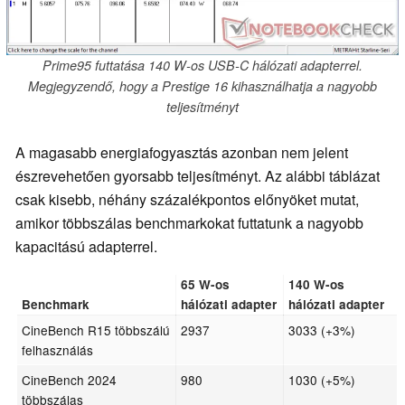
Prime95 futtatása 140 W-os USB-C hálózati adapterrel.
Megjegyzendő, hogy a Prestige 16 kihasználhatja a nagyobb
teljesítményt
A magasabb energiafogyasztás azonban nem jelent
észrevehetően gyorsabb teljesítményt. Az alábbi táblázat
csak kisebb, néhány százalékpontos előnyöket mutat,
amikor többszálas benchmarkokat futtatunk a nagyobb
kapacitású adapterrel.
65 W-os
140 W-os
Benchmark
hálózati adapter
hálózati adapter
CineBench R15 többszálú
2937
3033 (+3%)
felhasználás
CineBench 2024
980
1030 (+5%)
többszálas