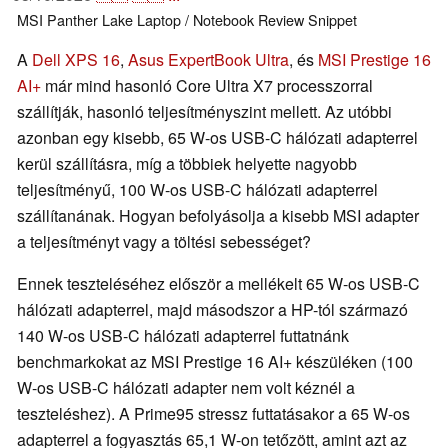
MSI
Panther Lake
Laptop / Notebook
Review Snippet
A
Dell XPS 16
,
Asus ExpertBook Ultra
, és
MSI Prestige 16
AI+
már mind hasonló Core Ultra X7 processzorral
szállítják, hasonló teljesítményszint mellett. Az utóbbi
azonban egy kisebb, 65 W-os USB-C hálózati adapterrel
kerül szállításra, míg a többiek helyette nagyobb
teljesítményű, 100 W-os USB-C hálózati adapterrel
szállítanának. Hogyan befolyásolja a kisebb MSI adapter
a teljesítményt vagy a töltési sebességet?
Ennek teszteléséhez először a mellékelt 65 W-os USB-C
hálózati adapterrel, majd másodszor a HP-tól származó
140 W-os USB-C hálózati adapterrel futtatnánk
benchmarkokat az MSI Prestige 16 AI+ készüléken (100
W-os USB-C hálózati adapter nem volt kéznél a
teszteléshez). A Prime95 stressz futtatásakor a 65 W-os
adapterrel a fogyasztás 65,1 W-on tetőzött, amint azt az