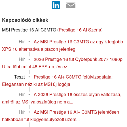
Kapcsolódó cikkek
MSI Prestige 16 AI C3MTG (
Prestige 16 AI Széria
)
Hír
•
Az MSI Prestige 16 C3MTG az egyik legjobb
XPS 16 alternatíva a piacon jelenleg
|
Hír
•
2026 Prestige 16 fut Cyberpunk 2077 1080p
Ultra több mint 45 FPS-en, és ez ...
|
Teszt
•
Prestige 16 AI+ C3MTG felülvizsgálata:
Elegánsan néz ki az MSI új logója
|
Hír
•
A 2026 Prestige 16 összes olyan változása,
amiről az MSI valószínűleg nem a...
|
Hír
•
Az MSI Prestige 16 AI+ C3MTG jelentősen
halkabban fut kiegyensúlyozott üzem...
|