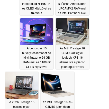
laptopot ad ki 165 Hz-
ki Észak-Amerikában
es OLED kijelzővel és
LPCAMM2 RAM-mal
84 Wh-s
és Intel Panther Lake-
akkumulátorral
rel
05/13/2026
05/13/2026
A Lenovo új 15
Az MSI Prestige 16
hüvelykes laptopot ad
C3MTG az egyik
ki világszerte 64 GB
legjobb XPS 16
RAM-mal és 1100 nit
alternatíva a piacon
OLED kijelzővel
jelenleg
05/09/2026
05/13/2026
A 2026 Prestige 16
Az MSI Prestige 16 AI+
összes olyan
C3MTG jelentősen