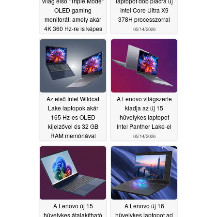
világ első "Triple Mode"
laptopot dob piacra új
OLED gaming
Intel Core Ultra X9
monitorát, amely akár
378H processzorral
4K 360 Hz-re is képes
05/14/2026
05/30/2026
Az első Intel Wildcat
A Lenovo világszerte
Lake laptopok akár
kiadja az új 15
165 Hz-es OLED
hüvelykes laptopot
kijelzővel és 32 GB
Intel Panther Lake-el
RAM memóriával
05/14/2026
05/14/2026
A Lenovo új 15
A Lenovo új 16
hüvelykes átalakítható
hüvelykes laptopot ad