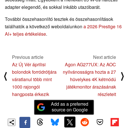
adapter elegendő, és sokkal inkább utazóbarát.
További összehasonlító tesztek és összehasonlítások
találhatók a következő weboldalunkon
a 2026 Prestige 16
AI+ teljes értékelése
.
Previous article
Next article
Az Új Vér áprilisi
Agon AG277UX: Az AOC
bolondok forródrótjára
nyilvánosságra hozta a 27
⟨
⟩
váratlanul több mint
hüvelykes 4K kétmódú
1000 rajongói
játékmonitor árazásának
hangposta érkezik
részleteit
Add as a preferred
source on Google