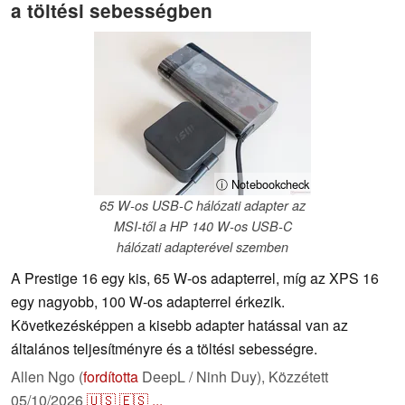
a töltési sebességben
ⓘ Notebookcheck
65 W-os USB-C hálózati adapter az
MSI-től a HP 140 W-os USB-C
hálózati adapterével szemben
A Prestige 16 egy kis, 65 W-os adapterrel, míg az XPS 16
egy nagyobb, 100 W-os adapterrel érkezik.
Következésképpen a kisebb adapter hatással van az
általános teljesítményre és a töltési sebességre.
Allen Ngo (
fordította
DeepL / Ninh Duy),
Közzétett
05/10/2026
🇺🇸
🇪🇸
...