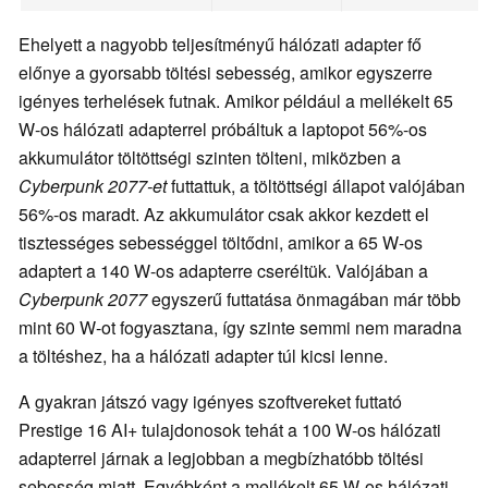
Ehelyett a nagyobb teljesítményű hálózati adapter fő
előnye a gyorsabb töltési sebesség, amikor egyszerre
igényes terhelések futnak. Amikor például a mellékelt 65
W-os hálózati adapterrel próbáltuk a laptopot 56%-os
akkumulátor töltöttségi szinten tölteni, miközben a
Cyberpunk 2077-et
futtattuk, a töltöttségi állapot valójában
56%-os maradt. Az akkumulátor csak akkor kezdett el
tisztességes sebességgel töltődni, amikor a 65 W-os
adaptert a 140 W-os adapterre cseréltük. Valójában a
Cyberpunk 2077
egyszerű futtatása önmagában már több
mint 60 W-ot fogyasztana, így szinte semmi nem maradna
a töltéshez, ha a hálózati adapter túl kicsi lenne.
A gyakran játszó vagy igényes szoftvereket futtató
Prestige 16 AI+ tulajdonosok tehát a 100 W-os hálózati
adapterrel járnak a legjobban a megbízhatóbb töltési
sebesség miatt. Egyébként a mellékelt 65 W-os hálózati