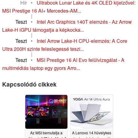
Hír
•
Ultrabook Lunar Lake és 4K OLED kijelzővel:
MSI Prestige 16 AI+ Mercedes-AM...
|
Teszt
•
Intel Arc Graphics 140T elemzés - Az Arrow
Lake-H iGPU támogatja a képkocka...
|
Teszt
•
Intel Arrow Lake-H CPU-elemzés: A Core
Ultra 200H szinte feleslegessé teszi...
|
Teszt
•
MSI Prestige 16 AI Evo felülvizsgálat - A
multimédiás laptop egy gyors Arro...
Kapcsolódó cikkek
Az MSI bemutatja a
A Lenovo 14 hüvelykes