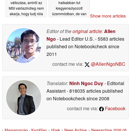
változása, amiről az
halkabban fut
MSI valószínűleg nem
kiegyensúlyozott
akarja, hogy tudj róla
üzemmódban, de van
Show more articles
egy bökkenő
05/08/2026
05/08/2026
Editor of the
original article
:
Allen
Ngo
- Lead Editor U.S.
- 5583 articles
published on Notebookcheck
since
2011
contact me via:
@AllenNgoNBC
Translator:
Ninh Ngoc Duy
- Editorial
Assistant
- 818035 articles published
on Notebookcheck
since 2008
contact me via:
Facebook
>
Magyarország - Kezdőlap
>
Hírek
>
News Archive
>
Newsarchive 2026 05