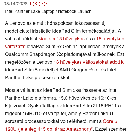
05/14/2026
🇺🇸
🇩🇪
...
Intel
Panther Lake
Laptop / Notebook
Launch
A Lenovo az elmúlt hónapokban fokozatosan új
modellekkel frissítette IdeaPad Slim termékcsaládját. A
vállalat például
kiadta a 13 hüvelykes
és a
15 hüvelykes
változatát
ideaPad Slim 5x Gen 11 áprilisban, amelyek a
Qualcomm Snapdragon X2 platformjával működnek. Ezt
megelőzően a Lenovo
16 hüvelykes változatokat adott ki
ideaPad Slim 5 modelljét AMD Gorgon Point és Intel
Panther Lake processzorokkal.
Most a vállalat az IdeaPad Slim 3-at frissítette az Intel
Panther Lake platformra, 15,3 hüvelykes és 16:10-es
kijelzővel. Gyakorlatilag az IdeaPad Slim 3i 15IPH11 a
régebbi 15IRU10-et váltja fel, amely Raptor Lake-U
sorozatú processzorokkal volt elérhető, mint a
Core 5
120U
(jelenleg 415 dollár az Amazonon)
. Ezzel szemben