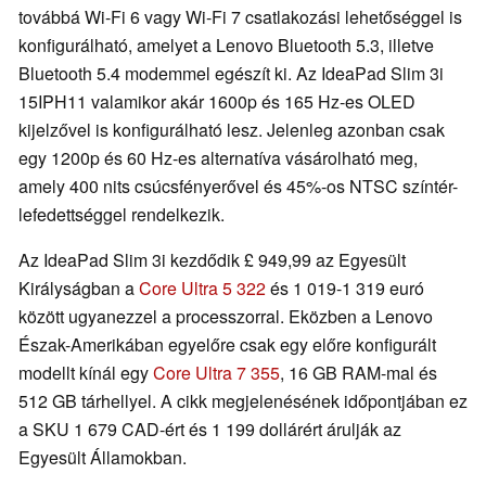
továbbá Wi-Fi 6 vagy Wi-Fi 7 csatlakozási lehetőséggel is
konfigurálható, amelyet a Lenovo Bluetooth 5.3, illetve
Bluetooth 5.4 modemmel egészít ki. Az IdeaPad Slim 3i
15IPH11 valamikor akár 1600p és 165 Hz-es OLED
kijelzővel is konfigurálható lesz. Jelenleg azonban csak
egy 1200p és 60 Hz-es alternatíva vásárolható meg,
amely 400 nits csúcsfényerővel és 45%-os NTSC színtér-
lefedettséggel rendelkezik.
Az IdeaPad Slim 3i kezdődik £ 949,99 az Egyesült
Királyságban a
Core Ultra 5 322
és 1 019-1 319 euró
között ugyanezzel a processzorral. Eközben a Lenovo
Észak-Amerikában egyelőre csak egy előre konfigurált
modellt kínál egy
Core Ultra 7 355
, 16 GB RAM-mal és
512 GB tárhellyel. A cikk megjelenésének időpontjában ez
a SKU 1 679 CAD-ért és 1 199 dollárért árulják az
Egyesült Államokban.