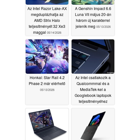
Az Intel Razor Lake-AX
A Genshin Impact 6.6
megduplázhatja az
Luna VII május 20-án
AMD Strix Halo
három új karakterrel
teljesítményét 32 Xe3
jelenik meg
05/13/2026
maggal
05/14/2026
Honkai: Star Rail 4.2
Az Intel csatlakozik a
Phase 2 már elérhető
Qualcommmal és a
MediaTek-kel a
05/13/2026
Googlebook laptopok
teljesítményéhez
05/13/2026