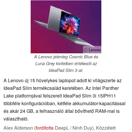
ⓘ Lenovo
A Lenovo jelenleg Cosmic Blue és
Luna Grey kivitelben értékesíti az
IdeaPad Slim 3-at.
A Lenovo új 15 hüvelykes laptopot adott ki világszerte az
IdeaPad Slim termékcsalád keretében. Az Intel Panther
Lake platformjával felszerelt IdeaPad Slim 3i 15IPH11
többféle konfigurációban, kétféle akkumulátor-kapacitással
és akár 24 GB, a felhasználó által bővíthető RAM-mal is
választható.
Alex Alderson (
fordította
DeepL / Ninh Duy),
Közzétett