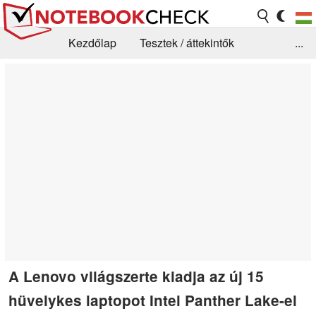
Kezdőlap
Tesztek / áttekintők
...
Hírek
GYIK / Technológia / Benchmarkok
Könyvtár
Kapcsolat
A Lenovo világszerte kiadja az új 15
hüvelykes laptopot Intel Panther Lake-el