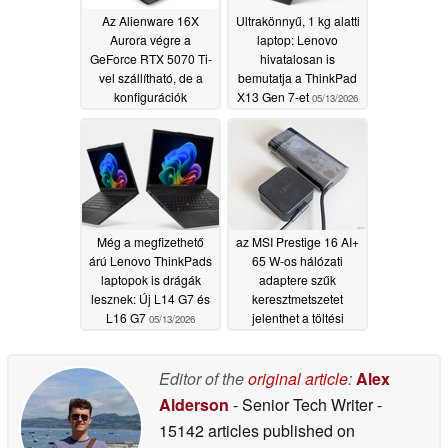
Az Alienware 16X
Ultrakönnyű, 1 kg alatti
Aurora végre a
laptop: Lenovo
GeForce RTX 5070 Ti-
hivatalosan is
vel szállítható, de a
bemutatja a ThinkPad
konfigurációk
X13 Gen 7-et
05/13/2026
frusztrálóak lehetnek
05/13/2026
Még a megfizethető
az MSI Prestige 16 AI+
árú Lenovo ThinkPads
65 W-os hálózati
laptopok is drágák
adaptere szűk
lesznek: Új L14 G7 és
keresztmetszetet
L16 G7
jelenthet a töltési
05/13/2026
sebességben
05/10/2026
Editor of the
original article
:
Alex
Alderson
- Senior Tech Writer
-
15142 articles published on