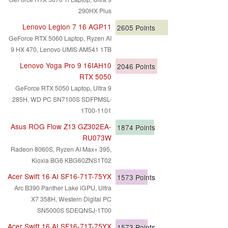
290HX Plus
Lenovo Legion 7 16 AGP11
2605
Points
GeForce RTX 5060 Laptop, Ryzen AI
9 HX 470, Lenovo UMIS AM541 1TB
Lenovo Yoga Pro 9 16IAH10
2046
Points
RTX 5050
GeForce RTX 5050 Laptop, Ultra 9
285H, WD PC SN7100S SDFPMSL-
1T00-1101
Asus ROG Flow Z13 GZ302EA-
1874
Points
RU073W
Radeon 8060S, Ryzen AI Max+ 395,
Kioxia BG6 KBG60ZNS1T02
Acer Swift 16 AI SF16-71T-75YX
1573
Points
Arc B390 Panther Lake iGPU, Ultra
X7 358H, Western Digital PC
SN5000S SDEQNSJ-1T00
Acer Swift 16 AI SF16-71T-75YX
1573
Points