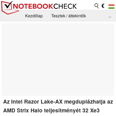
Kezdőlap
Tesztek / áttekintők
...
Hírek
GYIK / Technológia / Benchmarkok
Könyvtár
Kapcsolat
Az Intel Razor Lake-AX megduplázhatja az
AMD Strix Halo teljesítményét 32 Xe3