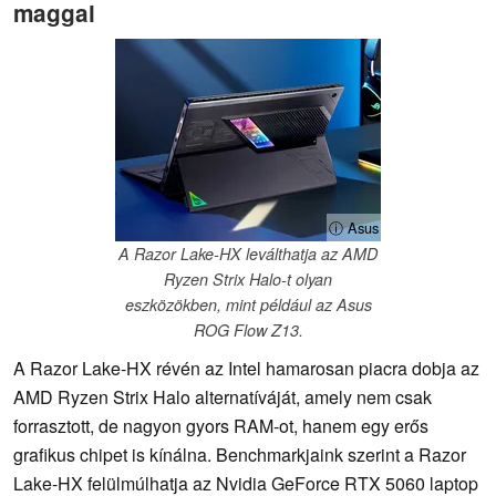
maggal
ⓘ Asus
A Razor Lake-HX leválthatja az AMD
Ryzen Strix Halo-t olyan
eszközökben, mint például az Asus
ROG Flow Z13.
A Razor Lake-HX révén az Intel hamarosan piacra dobja az
AMD Ryzen Strix Halo alternatíváját, amely nem csak
forrasztott, de nagyon gyors RAM-ot, hanem egy erős
grafikus chipet is kínálna. Benchmarkjaink szerint a Razor
Lake-HX felülmúlhatja az Nvidia GeForce RTX 5060 laptop