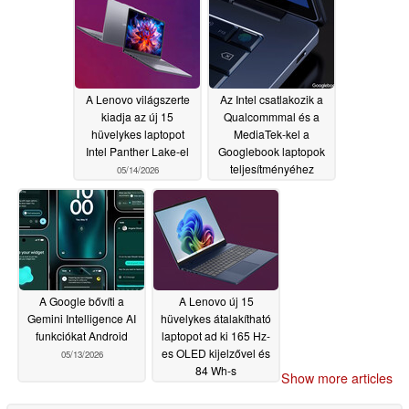
A Lenovo világszerte
Az Intel csatlakozik a
kiadja az új 15
Qualcommmal és a
hüvelykes laptopot
MediaTek-kel a
Intel Panther Lake-el
Googlebook laptopok
teljesítményéhez
05/14/2026
05/13/2026
A Google bővíti a
A Lenovo új 15
Gemini Intelligence AI
hüvelykes átalakítható
funkciókat Android
laptopot ad ki 165 Hz-
es OLED kijelzővel és
05/13/2026
84 Wh-s
Show more articles
akkumulátorral
05/13/2026