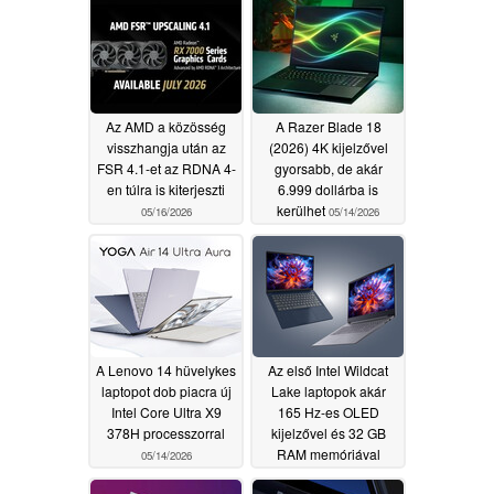
a listára
07/07/2026
Az AMD a közösség
A Razer Blade 18
visszhangja után az
(2026) 4K kijelzővel
FSR 4.1-et az RDNA 4-
gyorsabb, de akár
en túlra is kiterjeszti
6.999 dollárba is
kerülhet
05/16/2026
05/14/2026
A Lenovo 14 hüvelykes
Az első Intel Wildcat
laptopot dob piacra új
Lake laptopok akár
Intel Core Ultra X9
165 Hz-es OLED
378H processzorral
kijelzővel és 32 GB
RAM memóriával
05/14/2026
05/14/2026