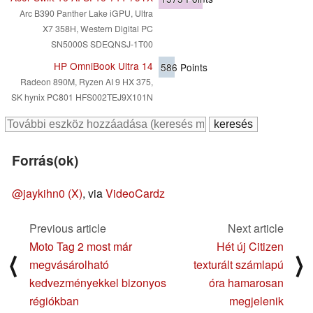
Arc B390 Panther Lake iGPU, Ultra
X7 358H, Western Digital PC
SN5000S SDEQNSJ-1T00
HP OmniBook Ultra 14
586
Points
Radeon 890M, Ryzen AI 9 HX 375,
SK hynix PC801 HFS002TEJ9X101N
Forrás(ok)
@jaykihn0 (X)
, via
VideoCardz
Previous article
Next article
Moto Tag 2 most már
Hét új Citizen
⟨
⟩
megvásárolható
texturált számlapú
kedvezményekkel bizonyos
óra hamarosan
régiókban
megjelenik