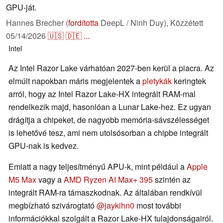
GPU-ját.
Hannes Brecher (
fordította
DeepL / Ninh Duy),
Közzétett
05/14/2026
🇺🇸
🇩🇪
...
Intel
Az Intel Razor Lake várhatóan 2027-ben kerül a piacra. Az
elmúlt napokban máris megjelentek a
pletykák
keringtek
arról, hogy az Intel Razor Lake-HX integrált RAM-mal
rendelkezik majd, hasonlóan a Lunar Lake-hez. Ez ugyan
drágítja a chipeket, de nagyobb memória-sávszélességet
is lehetővé tesz, ami nem utolsósorban a chipbe integrált
GPU-nak is kedvez.
Emiatt a nagy teljesítményű APU-k, mint például a
Apple
M5 Max
vagy a
AMD Ryzen AI Max+ 395
szintén az
integrált RAM-ra támaszkodnak. Az általában rendkívül
megbízható szivárogtató
@jaykihn0
most további
információkkal szolgált a Razor Lake-HX tulajdonságairól.