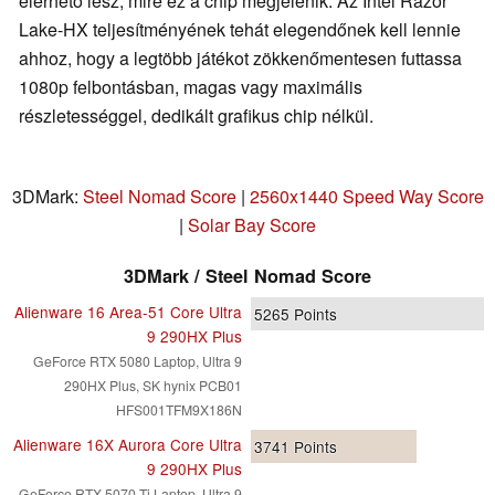
elérhető lesz, mire ez a chip megjelenik. Az Intel Razor
Lake-HX teljesítményének tehát elegendőnek kell lennie
ahhoz, hogy a legtöbb játékot zökkenőmentesen futtassa
1080p felbontásban, magas vagy maximális
részletességgel, dedikált grafikus chip nélkül.
3DMark:
Steel Nomad Score
|
2560x1440 Speed Way Score
|
Solar Bay Score
3DMark / Steel Nomad Score
Alienware 16 Area-51 Core Ultra
5265
Points
9 290HX Plus
GeForce RTX 5080 Laptop, Ultra 9
290HX Plus, SK hynix PCB01
HFS001TFM9X186N
Alienware 16X Aurora Core Ultra
3741
Points
9 290HX Plus
GeForce RTX 5070 Ti Laptop, Ultra 9