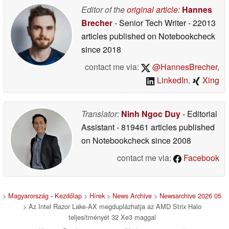
Editor of the
original article
:
Hannes
Brecher
- Senior Tech Writer
- 22013
articles published on Notebookcheck
since 2018
contact me via:
@HannesBrecher
,
LinkedIn
,
Xing
Translator:
Ninh Ngoc Duy
- Editorial
Assistant
- 819461 articles published
on Notebookcheck
since 2008
contact me via:
Facebook
>
Magyarország - Kezdőlap
>
Hírek
>
News Archive
>
Newsarchive 2026 05
> Az Intel Razor Lake-AX megduplázhatja az AMD Strix Halo
teljesítményét 32 Xe3 maggal