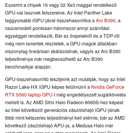
Eszerint a chipek 16 vagy 32 Xe3 maggal rendelkező
GPU-val lesznek felszerelve. Az Intel Panther Lake
leggyorsabb iGPU-jával összehasonlítva a
Arc B390
, a
csúcsmodell pontosan háromszor annyi számítási
egységgel rendelkezik. Bár az órajelekről és a TDP-ről
még nem ismertek részletek, a GPU-magok általában
viszonylag lineárisan skálázódnak, vagyis az Arc B390
teljesítménye már megbecsülhető az Arc B390
benchmarkjai alapján.
GPU-összehasonlító tesztjeink azt mutatják, hogy az Intel
Razor Lake-HX iGPU képes felülmúlni a
Nvidia GeForce
RTX 5060 laptop GPU-t
még engedélyezett sugárkövetés
mellett is. Az AMD Strix Halo Radeon 8060S-hez képest
az Intel következő generációs zászlóshajó iGPU-jának
több mint kétszeres teljesítményt kell elérnie, bár az AMD
következő zászlóshajó APU-ja, a Medusa Halo már