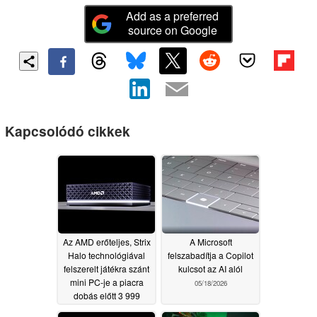
Add as a preferred
source on Google
Kapcsolódó cikkek
Az AMD erőteljes, Strix
A Microsoft
Halo technológiával
felszabadítja a Copilot
felszerelt játékra szánt
kulcsot az AI alól
mini PC-je a piacra
05/18/2026
dobás előtt 3 999
dolláros áron került fel