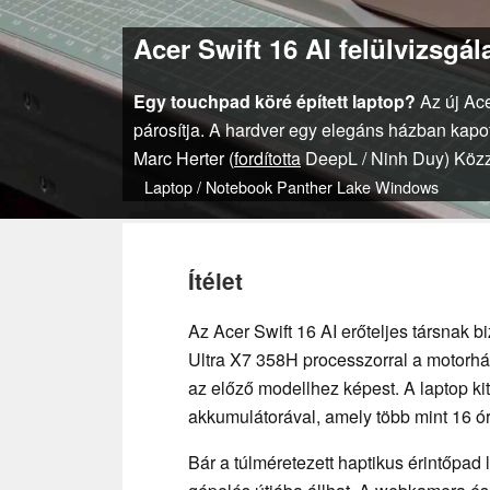
Acer Swift 16 AI felülvizsgá
Egy touchpad köré épített laptop?
Az új Ace
párosítja. A hardver egy elegáns házban kapot
Marc Herter (
fordította
DeepL / Ninh Duy)
Közz
Laptop / Notebook
Panther Lake
Windows
Ítélet
Az Acer Swift 16 AI erőteljes társnak 
Ultra X7 358H processzorral a motorházt
az előző modellhez képest. A laptop k
akkumulátorával, amely több mint 16 ó
Bár a túlméretezett haptikus érintőpa