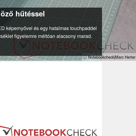
űgöző hűtéssel
OLED képernyővel és egy hatalmas touchpaddel
rséklet figyelemre méltóan alacsony marad.
ⓘ Notebookcheck|Marc Herter