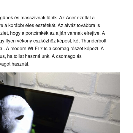
gűnek és masszívnak tűnik. Az Acer ezúttal a
lve a korábbi éles esztétikát. Az alváz továbbra is
let, hogy a portcímkék az alján vannak elrejtve. A
y ilyen vékony eszközhöz képest, két Thunderbolt
tal. A modern Wi-Fi 7 is a csomag részét képezi. A
kus, ha tollat használunk. A csomagolás
agot használ.