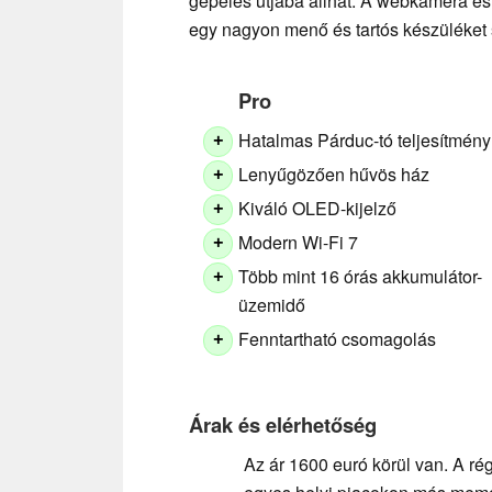
gépelés útjába állhat. A webkamera és
egy nagyon menő és tartós készüléket 
Pro
Hatalmas Párduc-tó teljesítmény
+
Lenyűgözően hűvös ház
+
Kiváló OLED-kijelző
+
Modern Wi-Fi 7
+
Több mint 16 órás akkumulátor-
+
üzemidő
Fenntartható csomagolás
+
Árak és elérhetőség
Az ár 1600 euró körül van. A rég