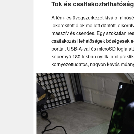
Tok és csatlakoztathatóság
A fém- és üvegszerkezet kiváló minősé
lekerekített élek mellett döntött, elkerü
masszív és csendes. Egy szokatlan rész
csatlakozási lehetőségek bőségesek eg
porttal, USB-A-val és microSD foglalat
képernyő 180 fokban nyílik, ami prakti
környezettudatos, nagyon kevés műany