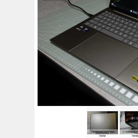
ⓘ Notebookcheck|Marc
ⓘ Notebookch
Herter
Herte