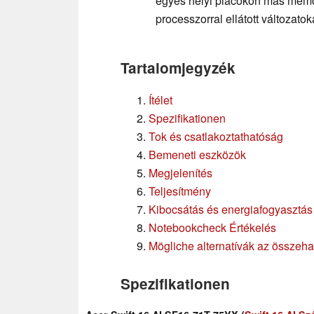
egyes helyi piacokon más memó
processzorral ellátott változatok
Tartalomjegyzék
Ítélet
Spezifikationen
Tok és csatlakoztathatóság
Bemeneti eszközök
Megjelenítés
Teljesítmény
Kibocsátás és energiafogyasztás
Notebookcheck Értékelés
Mögliche alternatívák az összeh
Spezifikationen