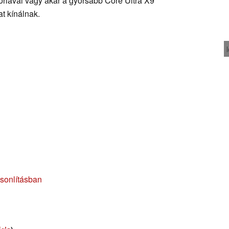
riával vagy akár a gyorsabb Core Ultra X9
at kínálnak.
asonlításban