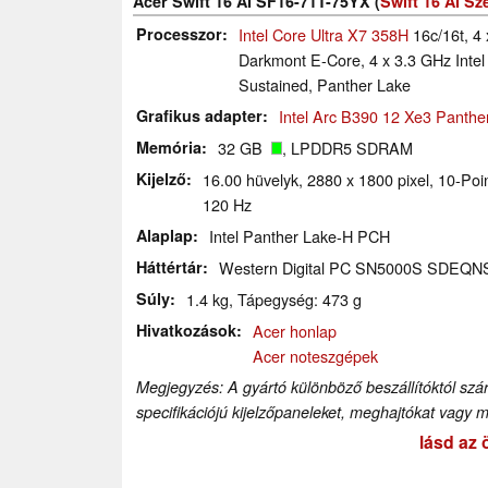
Acer Swift 16 AI SF16-71T-75YX (
Swift 16 AI Sz
Processzor
Intel Core Ultra X7 358H
16c/16t, 4 
Darkmont E-Core, 4 x 3.3 GHz Intel
Sustained, Panther Lake
Grafikus adapter
Intel Arc B390 12 Xe3 Panth
Memória
32 GB
, LPDDR5 SDRAM
Kijelző
16.00 hüvelyk, 2880 x 1800 pixel, 10-Po
120 Hz
Alaplap
Intel Panther Lake-H PCH
Háttértár
Western Digital PC SN5000S SDEQN
Súly
1.4 kg, Tápegység: 473 g
Hivatkozások
Acer honlap
Acer noteszgépek
Megjegyzés: A gyártó különböző beszállítóktól szá
specifikációjú kijelzőpaneleket, meghajtókat vagy 
lásd az 