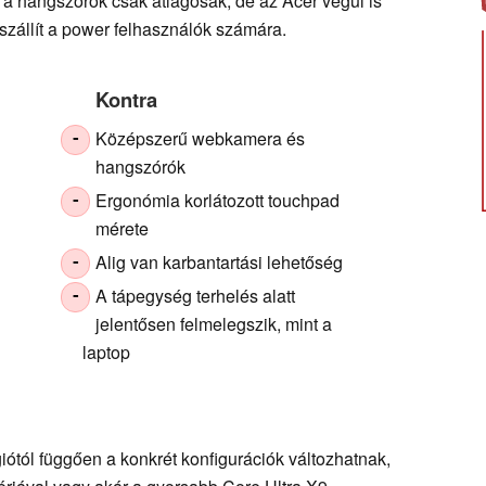
 a hangszórók csak átlagosak, de az Acer végül is
szállít a power felhasználók számára.
Kontra
Középszerű webkamera és
-
hangszórók
Ergonómia korlátozott touchpad
-
mérete
Alig van karbantartási lehetőség
-
A tápegység terhelés alatt
-
jelentősen felmelegszik, mint a
laptop
iótól függően a konkrét konfigurációk változhatnak,