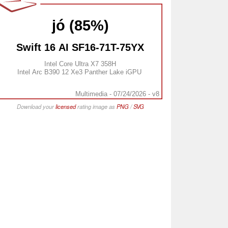
jó (85%)
Swift 16 AI SF16-71T-75YX
Intel Core Ultra X7 358H
Intel Arc B390 12 Xe3 Panther Lake iGPU
Multimedia - 07/24/2026 - v8
Download your
licensed
rating image as
PNG
/
SVG