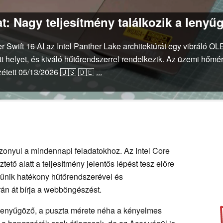
lat: Nagy teljesítmény találkozik a leny
r Swift 16 AI az Intel Panther Lake architektúrát egy vibráló 
t helyet, és kiváló hűtőrendszerrel rendelkezik. Az üzemi hőmé
étett
05/13/2026
🇺🇸
🇩🇪
...
bizonyul a mindennapi feladatokhoz. Az Intel Core
ető alatt a teljesítmény jelentős lépést tesz előre
itűnik hatékony hűtőrendszerével és
rán át bírja a webböngészést.
d lenyűgöző, a puszta mérete néha a kényelmes