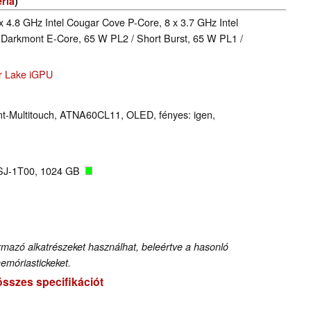
éria
)
x 4.8 GHz Intel Cougar Cove P-Core, 8 x 3.7 GHz Intel
 Darkmont E-Core, 65 W PL2 / Short Burst, 65 W PL1 /
er Lake iGPU
int-Multitouch, ATNA60CL11, OLED, fényes: igen,
SJ-1T00, 1024 GB
rmazó alkatrészeket használhat, beleértve a hasonló
memóriastickeket.
összes specifikációt