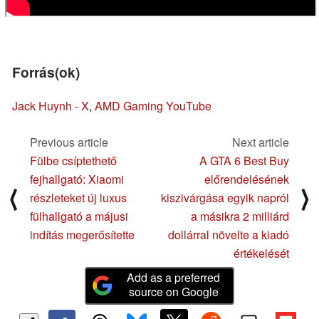
Forrás(ok)
Jack Huynh - X
,
AMD Gaming YouTube
Previous article
Next article
Fülbe csíptethető
A GTA 6 Best Buy
fejhallgató: Xiaomi
előrendelésének
⟨
⟩
részleteket új luxus
kiszivárgása egyik napról
fülhallgató a májusi
a másikra 2 milliárd
indítás megerősítette
dollárral növelte a kiadó
értékelését
Add as a preferred
source on Google