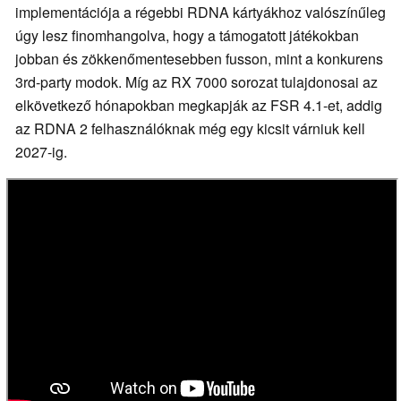
implementációja a régebbi RDNA kártyákhoz valószínűleg
úgy lesz finomhangolva, hogy a támogatott játékokban
jobban és zökkenőmentesebben fusson, mint a konkurens
3rd-party modok. Míg az RX 7000 sorozat tulajdonosai az
elkövetkező hónapokban megkapják az FSR 4.1-et, addig
az RDNA 2 felhasználóknak még egy kicsit várniuk kell
2027-ig.