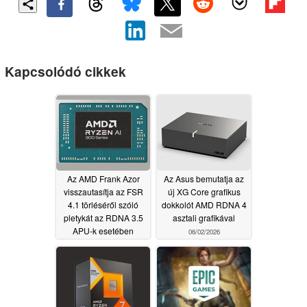
Kapcsolódó cikkek
Az AMD Frank Azor
Az Asus bemutatja az
visszautasítja az FSR
új XG Core grafikus
4.1 törléséről szóló
dokkolót AMD RDNA 4
pletykát az RDNA 3.5
asztali grafikával
APU-k esetében
06/02/2026
06/08/2026