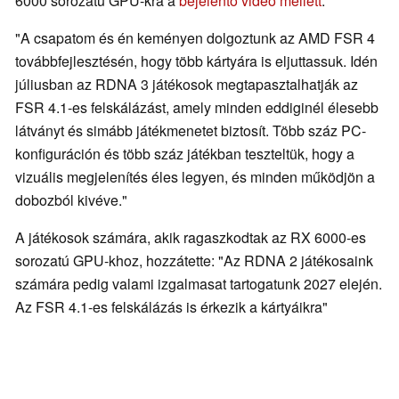
6000 sorozatú GPU-kra a
bejelentő videó mellett
:
"A csapatom és én keményen dolgoztunk az AMD FSR 4
továbbfejlesztésén, hogy több kártyára is eljuttassuk. Idén
júliusban az RDNA 3 játékosok megtapasztalhatják az
FSR 4.1-es felskálázást, amely minden eddiginél élesebb
látványt és simább játékmenetet biztosít. Több száz PC-
konfiguráción és több száz játékban teszteltük, hogy a
vizuális megjelenítés éles legyen, és minden működjön a
dobozból kivéve."
A játékosok számára, akik ragaszkodtak az RX 6000-es
sorozatú GPU-khoz, hozzátette: "Az RDNA 2 játékosaink
számára pedig valami izgalmasat tartogatunk 2027 elején.
Az FSR 4.1-es felskálázás is érkezik a kártyáikra"