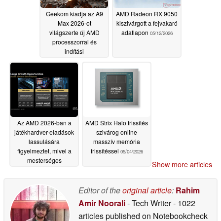
Geekom kiadja az A9
AMD Radeon RX 9050
Max 2026-ot
kiszivárgott a fejvakaró
világszerte új AMD
adatlapon
05/12/2026
processzorral és
indítási
kedvezményekkel
05/14/2026
Az AMD 2026-ban a
AMD Strix Halo frissítés
játékhardver-eladások
szivárog online
lassulására
masszív memória
figyelmeztet, mivel a
frissítéssel
05/04/2026
mesterséges
Show more articles
intelligencia okozta
kereslet a költségek
növekedését serkenti
Editor of the
original article
:
Rahim
05/07/2026
Amir Noorali
- Tech Writer
- 1022
articles published on Notebookcheck