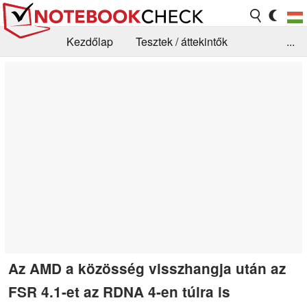
Kezdőlap
Tesztek / áttekintők
...
Hírek
GYIK / Technológia / Benchmarkok
Könyvtár
Kapcsolat
Az AMD a közösség visszhangja után az
FSR 4.1-et az RDNA 4-en túlra is