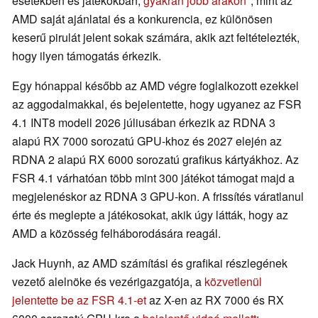
esetekben és játékokban,
gyakran jobb árakon
, mint az
AMD saját ajánlatai és a konkurencia, ez különösen
keserű pirulát jelent sokak számára, akik azt feltételezték,
hogy ilyen támogatás érkezik.
Egy hónappal később az AMD végre foglalkozott ezekkel
az aggodalmakkal, és bejelentette, hogy ugyanez az FSR
4.1 INT8 modell 2026 júliusában érkezik az RDNA 3
alapú RX 7000 sorozatú GPU-khoz és 2027 elején az
RDNA 2 alapú RX 6000 sorozatú grafikus kártyákhoz. Az
FSR 4.1 várhatóan több mint 300 játékot támogat majd a
megjelenéskor az RDNA 3 GPU-kon. A frissítés váratlanul
érte és meglepte a játékosokat, akik úgy látták, hogy az
AMD a közösség felháborodására reagál.
Jack Huynh, az AMD számítási és grafikai részlegének
vezető alelnöke és vezérigazgatója, a
közvetlenül
jelentette be az FSR 4.1-et
az X-en az RX 7000 és RX