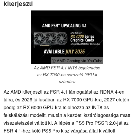
kiterjeszti
ⓘ AMD Gaming via YouTube
Az AMD FSR 4.1 INT8 bejelentése
az RX 7000-es sorozatú GPU-k
számára
Az AMD kiterjeszti az FSR 4.1 támogatást az RDNA 4-en
túlra, és 2026 júliusában az RX 7000 GPU-kra, 2027 elején
pedig az RX 6000 GPU-kra is elhozza az INT8-as
felskálázási modellt, miután a kezdeti kizárólagossága miatt
visszatetszést váltott ki. A lépés a PS5 Pro PSSR 2.0-ját az
FSR 4.1-hez kötő PS5 Pro kiszivárgása által kiváltott