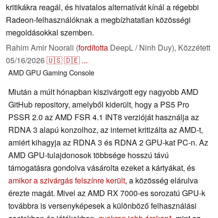
kritikákra reagál, és hivatalos alternatívát kínál a régebbi
Radeon-felhasználóknak a megbízhatatlan közösségi
megoldásokkal szemben.
Rahim Amir Noorali (
fordította
DeepL / Ninh Duy),
Közzétett
05/16/2026
🇺🇸
🇩🇪
...
AMD
GPU
Gaming
Console
Miután a múlt hónapban kiszivárgott egy nagyobb AMD
GitHub repository, amelyből kiderült, hogy a PS5 Pro
PSSR 2.0 az AMD FSR 4.1 INT8 verzióját használja az
RDNA 3 alapú konzolhoz, az internet kritizálta az AMD-t,
amiért kihagyja az RDNA 3 és RDNA 2 GPU-kat PC-n. Az
AMD GPU-tulajdonosok többsége hosszú távú
támogatásra gondolva vásárolta ezeket a kártyákat, és
amikor a szivárgás felszínre került
, a közösség elárulva
érezte magát. Mivel az AMD RX 7000-es sorozatú GPU-k
továbbra is versenyképesek a különböző felhasználási