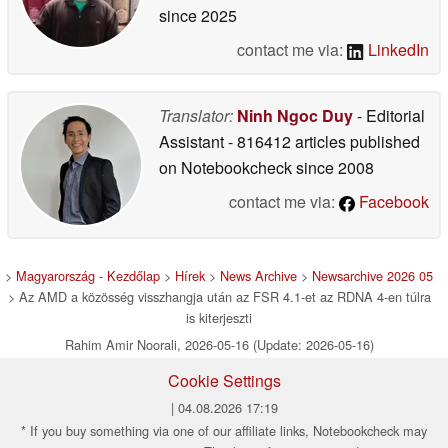
since 2025
contact me via:
LinkedIn
Translator:
Ninh Ngoc Duy
- Editorial
Assistant
- 816412 articles published
on Notebookcheck
since 2008
contact me via:
Facebook
>
Magyarország - Kezdőlap
>
Hírek
>
News Archive
>
Newsarchive 2026 05
> Az AMD a közösség visszhangja után az FSR 4.1-et az RDNA 4-en túlra
is kiterjeszti
Rahim Amir Noorali, 2026-05-16 (Update: 2026-05-16)
Cookie Settings
| 04.08.2026 17:19
* If you buy something via one of our affiliate links, Notebookcheck may