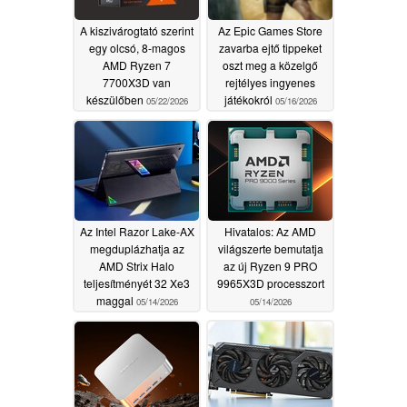
A kiszivárogtató szerint
Az Epic Games Store
egy olcsó, 8-magos
zavarba ejtő tippeket
AMD Ryzen 7
oszt meg a közelgő
7700X3D van
rejtélyes ingyenes
készülőben
játékokról
05/22/2026
05/16/2026
Az Intel Razor Lake-AX
Hivatalos: Az AMD
megduplázhatja az
világszerte bemutatja
AMD Strix Halo
az új Ryzen 9 PRO
teljesítményét 32 Xe3
9965X3D processzort
maggal
05/14/2026
05/14/2026