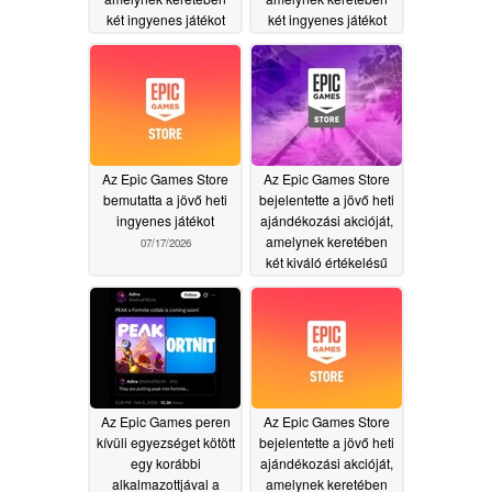
két ingyenes játékot
két ingyenes játékot
osztanak ki
osztanak ki
07/31/2026
07/24/2026
Az Epic Games Store
Az Epic Games Store
bemutatta a jövő heti
bejelentette a jövő heti
ingyenes játékot
ajándékozási akcióját,
amelynek keretében
07/17/2026
két kiváló értékelésű
ingyenes játékot
osztanak ki
07/10/2026
Az Epic Games peren
Az Epic Games Store
kívüli egyezséget kötött
bejelentette a jövő heti
egy korábbi
ajándékozási akcióját,
alkalmazottjával a
amelynek keretében