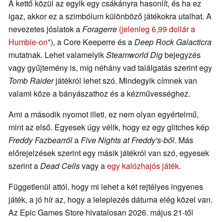
A kettő közül az egyik egy csákányra hasonlít, és ha ez
igaz, akkor ez a szimbólum különböző játékokra utalhat. A
nevezetes jóslatok a
Foragerre
(jelenleg 6,99 dollár a
Humble-on
), a Core Keeperre és a
Deep Rock Galacticra
mutatnak. Lehet valamelyik
Steamworld Dig
bejegyzés
vagy gyűjtemény is, míg néhány vad találgatás szerint egy
Tomb Raider
játékról lehet szó. Mindegyik címnek van
valami köze a bányászathoz és a kézművességhez.
Ami a második nyomot illeti, ez nem olyan egyértelmű,
mint az első. Egyesek úgy vélik, hogy ez egy glitches kép
Freddy Fazbearről
a
Five Nights at Freddy's-ből
. Más
előrejelzések szerint egy másik játékról van szó, egyesek
szerint a
Dead Cells
vagy a
egy kalózhajós játék
.
Függetlenül attól, hogy mi lehet a két rejtélyes ingyenes
játék, a jó hír az, hogy a leleplezés dátuma elég közel van.
Az Epic Games Store hivatalosan 2026. május 21-től