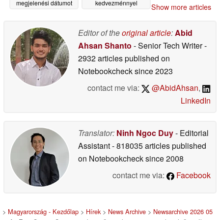
megjelenési dátumot
kedvezménnyel
Show more articles
tartalmazó csomagokat
kapható a Steamen
készíti elő
05/16/2026
05/16/2026
Editor of the
original article
:
Abid
Ahsan Shanto
- Senior Tech Writer
-
2932 articles published on
Notebookcheck
since 2023
contact me via:
@AbidAhsan
,
LinkedIn
Translator:
Ninh Ngoc Duy
- Editorial
Assistant
- 818035 articles published
on Notebookcheck
since 2008
contact me via:
Facebook
>
Magyarország - Kezdőlap
>
Hírek
>
News Archive
>
Newsarchive 2026 05