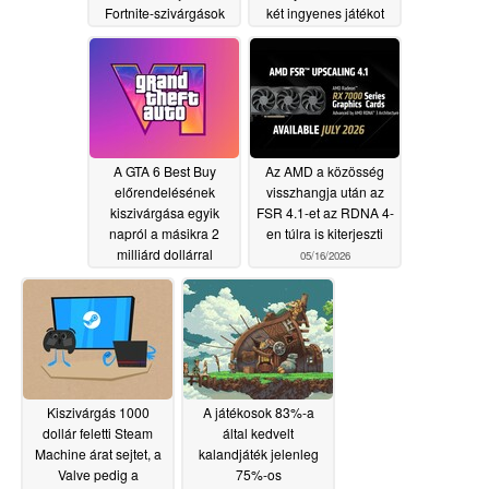
Fortnite-szivárgások
két ingyenes játékot
ügyében
osztanak ki
07/10/2026
07/03/2026
A GTA 6 Best Buy
Az AMD a közösség
előrendelésének
visszhangja után az
kiszivárgása egyik
FSR 4.1-et az RDNA 4-
napról a másikra 2
en túlra is kiterjeszti
milliárd dollárral
05/16/2026
növelte a kiadó
értékelését
05/16/2026
Kiszivárgás 1000
A játékosok 83%-a
dollár feletti Steam
által kedvelt
Machine árat sejtet, a
kalandjáték jelenleg
Valve pedig a
75%-os