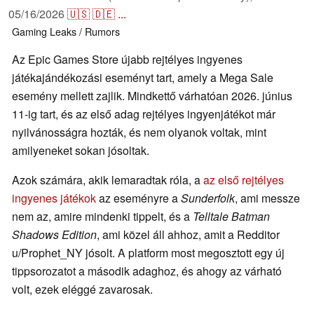
05/16/2026
🇺🇸
🇩🇪
...
Gaming
Leaks / Rumors
Az Epic Games Store újabb rejtélyes ingyenes
játékajándékozási eseményt tart, amely a Mega Sale
esemény mellett zajlik. Mindkettő várhatóan 2026. június
11-ig tart, és az első adag rejtélyes ingyenjátékot már
nyilvánosságra hozták, és nem olyanok voltak, mint
amilyeneket sokan jósoltak.
Azok számára, akik lemaradtak róla, a
az első rejtélyes
ingyenes játékok
az eseményre a
Sunderfolk
, ami messze
nem az, amire mindenki tippelt, és a
Telltale Batman
Shadows Edition
, ami közel áll ahhoz, amit a Redditor
u/Prophet_NY jósolt. A platform most megosztott egy új
tippsorozatot a második adaghoz, és ahogy az várható
volt, ezek eléggé zavarosak.