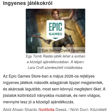
ingyenes játékokról
ⓘ Epic Games/Crystal Dynamics
Egy Tomb Raider-játék lehet a sorban
a közelgő ajándékozásban. A képen:
Lara Croft szerkesztett műalkotása.
Az Epic Games Store-ban a május 2026-os rejtélyes
ingyenes játékok második adagjának tippjei megjelentek,
és akárcsak legutóbb, most sem könnyű megfejteni őket. A
jóslatok különböző irányokba mutatnak, és nem világos,
mennyire lesz jó a közelgő ajándékozás.
Abid Ahsan Shanto (
fordította
DeepL / Ninh Duy),
Közzétett