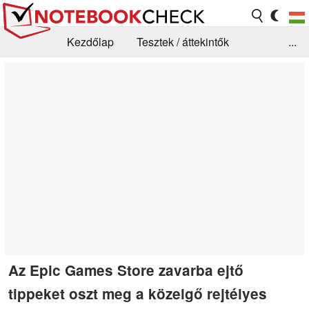
Kezdőlap
Tesztek / áttekintők
...
Hírek
GYIK / Technológia / Benchmarkok
Könyvtár
Kapcsolat
Az Epic Games Store zavarba ejtő
tippeket oszt meg a közelgő rejtélyes