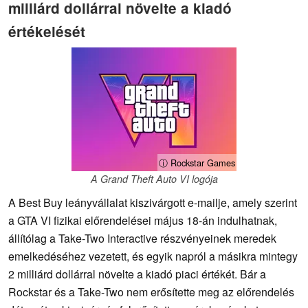
milliárd dollárral növelte a kiadó
értékelését
ⓘ Rockstar Games
A Grand Theft Auto VI logója
A Best Buy leányvállalat kiszivárgott e-mailje, amely szerint
a GTA VI fizikai előrendelései május 18-án indulhatnak,
állítólag a Take-Two Interactive részvényeinek meredek
emelkedéséhez vezetett, és egyik napról a másikra mintegy
2 milliárd dollárral növelte a kiadó piaci értékét. Bár a
Rockstar és a Take-Two nem erősítette meg az előrendelés