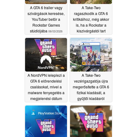
A GTA 6 trailer vagy
A Take-Two
szivárgások keresése,
ragaszkodik a GTA 6
YouTuber betör a
kritikáihoz, még akkor
Rockstar Games
is, ha a Rockstar a
stúdiójába
kiszivárgástól tart
06/03/2026
05/29/2026
A NordVPN leleplezi a
A Take-Two
GTA 6 előrendelési
vezérigazgatója újra
csalásokat, mivel a
megerősítette a GTA 6
malware fenyegetés a
fizikai kiadását, a
megjelenési dátum
gyűjtői kiadásról
előtt emelkedik
pletykálnak
05/23/2026
05/27/2026