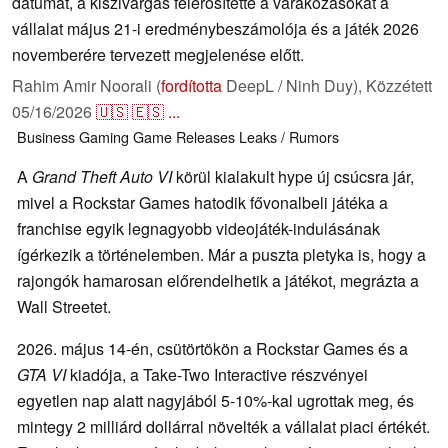
dátumát, a kiszivárgás felerősítette a várakozásokat a
vállalat május 21-i eredménybeszámolója és a játék 2026
novemberére tervezett megjelenése előtt.
Rahim Amir Noorali (
fordította
DeepL / Ninh Duy),
Közzétett
05/16/2026
🇺🇸
🇪🇸
...
Business
Gaming
Game Releases
Leaks / Rumors
A
Grand Theft Auto VI
körül kialakult hype új csúcsra jár,
mivel a Rockstar Games hatodik fővonalbeli játéka a
franchise egyik legnagyobb videojáték-indulásának
ígérkezik a történelemben. Már a puszta pletyka is, hogy a
rajongók hamarosan előrendelhetik a játékot, megrázta a
Wall Streetet.
2026. május 14-én, csütörtökön a Rockstar Games és a
GTA VI
kiadója, a Take-Two Interactive részvényei
egyetlen nap alatt nagyjából 5-10%-kal ugrottak meg, és
mintegy 2 milliárd dollárral növelték a vállalat piaci értékét.