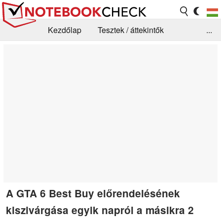
Kezdőlap
Tesztek / áttekintők
...
Hírek
GYIK / Technológia / Benchmarkok
Könyvtár
Kapcsolat
A GTA 6 Best Buy előrendelésének
kiszivárgása egyik napról a másikra 2