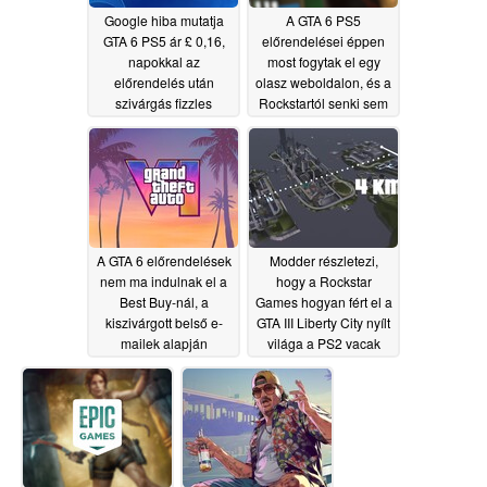
Google hiba mutatja
A GTA 6 PS5
GTA 6 PS5 ár £ 0,16,
előrendelései éppen
napokkal az
most fogytak el egy
előrendelés után
olasz weboldalon, és a
szivárgás fizzles
Rockstartól senki sem
szólt egy szót sem
05/21/2026
05/18/2026
A GTA 6 előrendelések
Modder részletezi,
nem ma indulnak el a
hogy a Rockstar
Best Buy-nál, a
Games hogyan fért el a
kiszivárgott belső e-
GTA III Liberty City nyílt
mailek alapján
világa a PS2 vacak
32MB memóriáján
05/18/2026
belül
05/17/2026