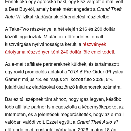
Ennek oka egy aprócska baki, egy kiszivárgott e-mail volt
a Best Buy-tól, amely betekintést engedett a
Grand Theft
Auto VI
fizikai kiadásának előrendelési részleteibe.
A Take-Two részvényei a hét elején 216 és 230 dollár
között ingadoztak. Miután az előrendelési email
kiszivárgása nyilvánosságra került, a
részvények
árfolyama részvényenként 240 dollár fölé emelkedett
.
Az e-mailt affiliate partnereknek küldték, és tartalmazott
egy rövid promóciós ablakot a "
GTA 6
Pre-Order (Physical
Game)" május 18. és május 21. között futó 2026, 5%
jutalékkal az eladásokat ösztönző influencerek számára.
Bár ez túl szépnek tűnt ahhoz, hogy igaz legyen, később
több affiliate partner is megosztotta a képernyőképeket az
interneten, és a jelentések megerősítették, hogy az e-mail
valóban valódi volt. Ezzel együtt a
Grand Theft Auto VI
előrendelései mostantól várhatóan 2026. május 18-án