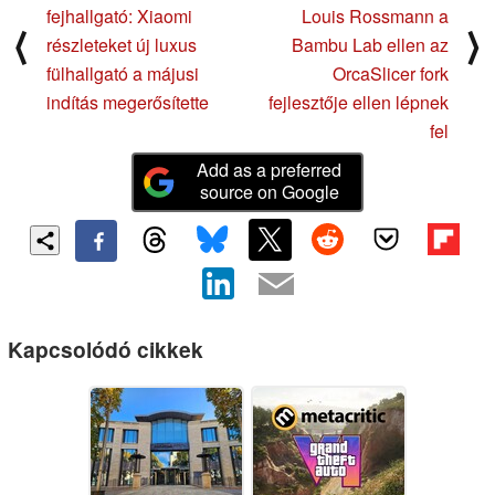
fejhallgató: Xiaomi
Louis Rossmann a
⟨
⟩
részleteket új luxus
Bambu Lab ellen az
fülhallgató a májusi
OrcaSlicer fork
indítás megerősítette
fejlesztője ellen lépnek
fel
Add as a preferred
source on Google
Kapcsolódó cikkek