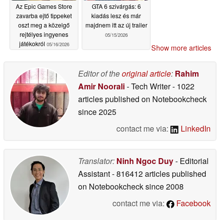
Az Epic Games Store
GTA 6 szivárgás: 6
zavarba ejtő tippeket
kiadás lesz és már
oszt meg a közelgő
majdnem itt az új trailer
rejtélyes ingyenes
05/15/2026
játékokról
05/16/2026
Show more articles
Editor of the
original article
:
Rahim
Amir Noorali
- Tech Writer
- 1022
articles published on Notebookcheck
since 2025
contact me via:
LinkedIn
Translator:
Ninh Ngoc Duy
- Editorial
Assistant
- 816412 articles published
on Notebookcheck
since 2008
contact me via:
Facebook