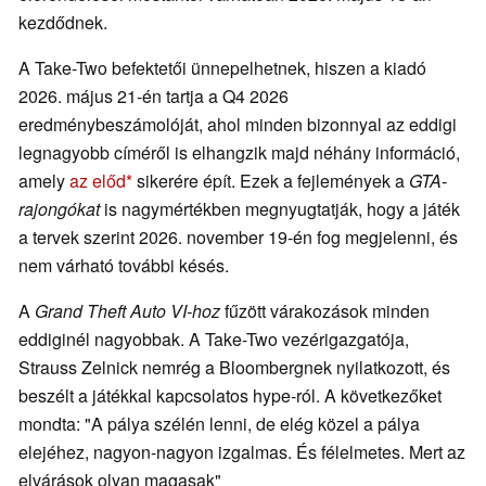
kezdődnek.
A Take-Two befektetői ünnepelhetnek, hiszen a kiadó
2026. május 21-én tartja a Q4 2026
eredménybeszámolóját, ahol minden bizonnyal az eddigi
legnagyobb címéről is elhangzik majd néhány információ,
amely
az előd
sikerére épít. Ezek a fejlemények a
GTA-
rajongókat
is nagymértékben megnyugtatják, hogy a játék
a tervek szerint 2026. november 19-én fog megjelenni, és
nem várható további késés.
A
Grand Theft Auto VI-hoz
fűzött várakozások minden
eddiginél nagyobbak. A Take-Two vezérigazgatója,
Strauss Zelnick nemrég a Bloombergnek nyilatkozott, és
beszélt a játékkal kapcsolatos hype-ról. A következőket
mondta: "A pálya szélén lenni, de elég közel a pálya
elejéhez, nagyon-nagyon izgalmas. És félelmetes. Mert az
elvárások olyan magasak"